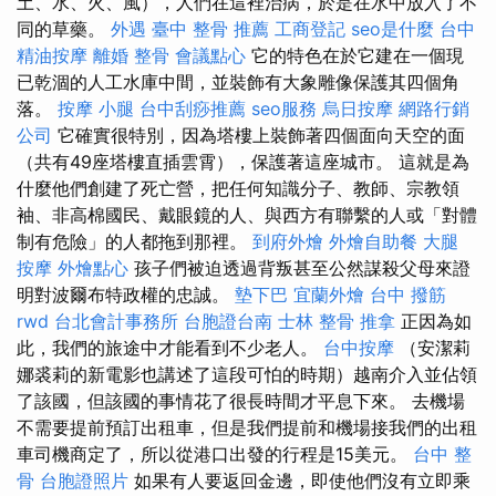
土、水、火、風），人們在這裡治病，於是在水中放入了不
同的草藥。
外遇
臺中 整骨 推薦
工商登記
seo是什麼
台中
精油按摩
離婚
整骨
會議點心
它的特色在於它建在一個現
已乾涸的人工水庫中間，並裝飾有大象雕像保護其四個角
落。
按摩 小腿
台中刮痧推薦
seo服務
烏日按摩
網路行銷
公司
它確實很特別，因為塔樓上裝飾著四個面向天空的面
（共有49座塔樓直插雲霄），保護著這座城市。 這就是為
什麼他們創建了死亡營，把任何知識分子、教師、宗教領
袖、非高棉國民、戴眼鏡的人、與西方有聯繫的人或「對體
制有危險」的人都拖到那裡。
到府外燴
外燴自助餐
大腿
按摩
外燴點心
孩子們被迫透過背叛甚至公然謀殺父母來證
明對波爾布特政權的忠誠。
墊下巴
宜蘭外燴
台中 撥筋
rwd
台北會計事務所
台胞證台南
士林 整骨
推拿
正因為如
此，我們的旅途中才能看到不少老人。
台中按摩
（安潔莉
娜裘莉的新電影也講述了這段可怕的時期）越南介入並佔領
了該國，但該國的事情花了很長時間才平息下來。 去機場
不需要提前預訂出租車，但是我們提前和機場接我們的出租
車司機商定了，所以從港口出發的行程是15美元。
台中 整
骨
台胞證照片
如果有人要返回金邊，即使他們沒有立即乘