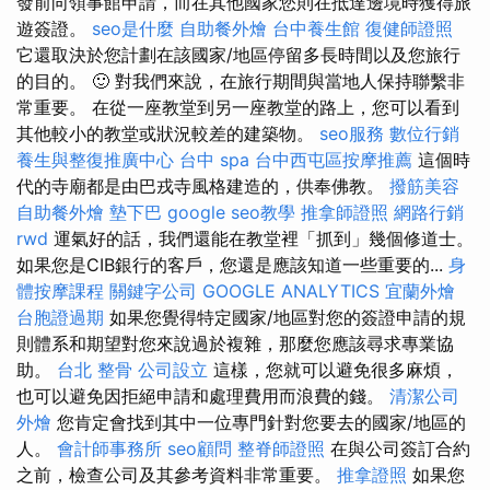
發前向領事館申請，而在其他國家您則在抵達邊境時獲得旅
遊簽證。
seo是什麼
自助餐外燴
台中養生館
復健師證照
它還取決於您計劃在該國家/地區停留多長時間以及您旅行
的目的。 🙂 對我們來說，在旅行期間與當地人保持聯繫非
常重要。 在從一座教堂到另一座教堂的路上，您可以看到
其他較小的教堂或狀況較差的建築物。
seo服務
數位行銷
養生與整復推廣中心
台中 spa
台中西屯區按摩推薦
這個時
代的寺廟都是由巴戎寺風格建造的，供奉佛教。
撥筋美容
自助餐外燴
墊下巴
google seo教學
推拿師證照
網路行銷
rwd
運氣好的話，我們還能在教堂裡「抓到」幾個修道士。
如果您是CIB銀行的客戶，您還是應該知道一些重要的...
身
體按摩課程
關鍵字公司
GOOGLE ANALYTICS
宜蘭外燴
台胞證過期
如果您覺得特定國家/地區對您的簽證申請的規
則體系和期望對您來說過於複雜，那麼您應該尋求專業協
助。
台北 整骨
公司設立
這樣，您就可以避免很多麻煩，
也可以避免因拒絕申請和處理費用而浪費的錢。
清潔公司
外燴
您肯定會找到其中一位專門針對您要去的國家/地區的
人。
會計師事務所
seo顧問
整脊師證照
在與公司簽訂合約
之前，檢查公司及其參考資料非常重要。
推拿證照
如果您