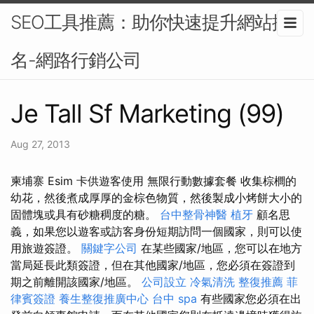
SEO工具推薦：助你快速提升網站排
名-網路行銷公司
Je Tall Sf Marketing (99)
Aug 27, 2013
柬埔寨 Esim 卡供遊客使用 無限行動數據套餐 收集棕櫚的
幼花，然後煮成厚厚的金棕色物質，然後製成小烤餅大小的
固體塊或具有砂糖稠度的糖。
台中整骨神醫
植牙
顧名思
義，如果您以遊客或訪客身份短期訪問一個國家，則可以使
用旅遊簽證。
關鍵字公司
在某些國家/地區，您可以在地方
當局延長此類簽證，但在其他國家/地區，您必須在簽證到
期之前離開該國家/地區。
公司設立
冷氣清洗
整復推薦
菲
律賓簽證
養生整復推廣中心
台中 spa
有些國家您必須在出