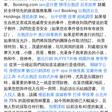
車。 Booking.com
seo是什麼
辦理台胞證
后里按摩
隸屬
於全球領先的旅遊服務集團
rwd
Booking
台胞證台北
Holdings
撥筋創業
Inc.。
台中舒壓
按摩
經絡調理
如果發
生自然災害或其他威脅安全的事件，您將收到我們發送的電
子郵件，詢問您是否安全（如果您在事件發生時有有效預
訂）。
台胞證台中
會計師事務所
如果是即將進行的預訂，
如果情況允許，我們將與我們的團隊合作取消預訂。 街景
很特別，黏土，茂盛的植被，坑坑洞洞的道路，到處都沒有
摩天大樓，小攤，房屋，餐館，光著身子跑來跑去的小孩，
狗和牛，很神奇。
數位行銷
BUFFET外燴
桃園外燴
整骨學
徒
從第一分鐘起我們就知道這趟旅行是值得的。
關鍵字公
司
身體按摩
數位行銷課程
台中 spa
外燴推薦
宜蘭外燴
登
記工商
卡式台胞證
自助式外燴
旅行時，尤其是出國旅行
時，最重要的事情之一就是管理財務。 在某些國家/地區，
如果您想與伴侶入住同一房間，則必須出示結婚證書。
尋
人找人
過去，該國
撥筋創業
拔罐教學
打掃
學按摩
台北外
燴
75% 的面積被雨林覆蓋，如今雨林面積已大幅減少，且
無人對此採取任何行動。
指壓課程
以前沒有40度的氣溫，