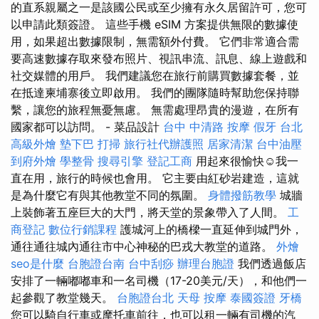
的直系親屬之一是該國公民或至少擁有永久居留許可，您可
以申請此類簽證。 這些手機 eSIM 方案提供無限的數據使
用，如果超出數據限制，無需額外付費。 它們非常適合需
要高速數據存取來發布照片、視訊串流、訊息、線上遊戲和
社交媒體的用戶。 我們建議您在旅行前購買數據套餐，並
在抵達柬埔寨後立即啟用。 我們的團隊隨時幫助您保持聯
繫，讓您的旅程無憂無慮。 無需處理昂貴的漫遊，在所有
國家都可以訪問。 - 菜品設計
台中 中清路 按摩
假牙
台北
高級外燴
墊下巴
打掃
旅行社代辦護照
居家清潔
台中油壓
到府外燴
學整骨
搜尋引擎
登記工商
用起來很愉快☺️我一
直在用，旅行的時候也會用。 它主要由紅砂岩建造，這就
是為什麼它有與其他教堂不同的氛圍。
身體撥筋教學
城牆
上裝飾著五座巨大的大門，將天堂的景象帶入了人間。
工
商登記
數位行銷課程
護城河上的橋樑一直延伸到城門外，
通往通往城內通往市​​中心神秘的巴戎大教堂的道路。
外燴
seo是什麼
台胞證台南
台中刮痧
辦理台胞證
我們透過飯店
安排了一輛嘟嘟車和一名司機（17-20美元/天），和他們一
起參觀了教堂幾天。
台胞證台北
天母 按摩
泰國簽證
牙橋
您可以騎自行車或摩托車前往，也可以租一輛有司機的汽