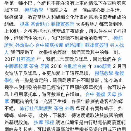
坐第一輛小巴，他們也不能在沒有上車的情況下在西哈努克
城下車。
撥筋教學
「高龍之友」是一個由關心島上生活、
醫療保健、教育當地人和組織文化計畫的當地投資者組成的
組織。
抓姦
茶會點心
菲律賓簽證
大多數地方都營業到晚
上10點，之後有些地方就變成了夜總會，所以住在村子裡很
吵，但我們住的地方，你已經聽不到聚會的噪音了。
撥筋
證照
外燴點心
台中腳底按摩
經絡調理
菲律賓簽證
尋人找
人
我們度過了一次很棒的經歷，我們喜歡其中的每一刻。
2017
杜拜簽證
年，我們非常喜歡瓜隆島，因此我們在
台
中腳底按摩
茶會
牙醫
2018
台胞證台南
年
seo顧問
2 月再
次造訪了瓜隆島，並更加愛上了這座島嶼。
撥筋教學
整復
學徒
有一點是肯定的，這個島嶼正在不斷發展，迄今為止
幾乎未受開發的長灘已經進行了巨額的豪華投資，你可以在
島上租用摩托車，遊客數量也在增加。
台中 整復
天母 按
摩
酒吧街的街道上充滿了生機，各個年齡層的遊客都絡繹
不絕。
旅行社代辦護照
茶會
外遇
😉夜市有賣炸蝎子、炸
蟑螂、蜘蛛等。 此外，下載和上傳速度還取決於該國的網
路基礎設施。
按摩 課程
網速低通常是由行動電信商覆蓋範
圍較差引起的，可以透過重新啟動手機並發送啟用或不啟用