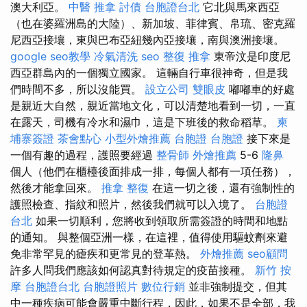
澳大利亞。
中醫 推拿
討債
台胞證台北
它北與馬來西亞
（也在婆羅洲島的大陸）、新加坡、菲律賓、帛琉、密克羅
尼西亞接壤，東與巴布亞紐幾內亞接壤，南與澳洲接壤。
google seo教學
冷氣清洗
seo
整復 推拿
東帝汶是印度尼
西亞群島內的一個獨立國家。 這輛自行車很神奇，但是我
們時間不多，所以沒能買。
設立公司
雙眼皮
嘟嘟車的好處
是親近大自然，親近當地文化，可以清楚地看到一切，一直
在露天，司機有冷水和濕巾，這是下班後的救命稻草。
柬
埔寨簽證
茶會點心
小型外燴推薦
台胞證
台胞證
接下來是
一個有趣的過程，護照要經過
整骨師
外燴推薦
5-6
隆鼻
個人（他們在櫃檯後面排成一排，每個人都有一項任務），
然後才能拿回來。
推拿 整復
在這一切之後，還有強制性的
護照檢查、指紋和照片，然後我們就可以入境了。
台胞證
台北
如果一切順利，您將收到領取所需簽證的時間和地點
的通知。 與整個亞洲一樣，在這裡，值得使用驅蚊劑來避
免非常罕見的瘧疾和更常見的登革熱。
外燴推薦
seo顧問
許多人問我們應該如何認真對待規定的疫苗接種。
新竹 按
摩
台胞證台北
台胞證照片
數位行銷
並非強制提交，但其
中一種疾病可能會嚴重中斷行程，因此，如果不是全部，我