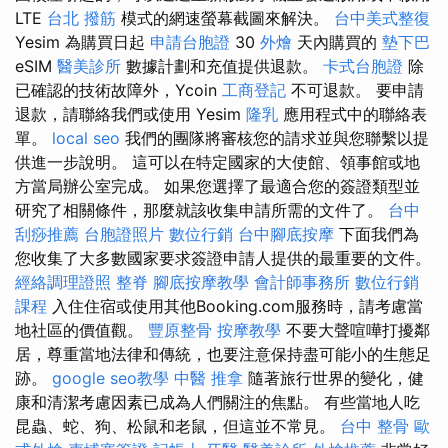
LTE
台北 撥筋
模式的網速螢幕截圖來解決。
台中美式整復
Yesim 為購買日起
申請台胞證
30
外燴
天內購買的
墊下巴
eSIM
醫美診所
數據計劃和充值提供退款。
卡式台胞證
除
已確認的技術故障外，Ycoin
工商登記
不可退款。 要申請
退款，請聯絡我們或使用 Yesim
隆乳
應用程式中的聯絡表
單。
local seo
我們的團隊將審核您的請求並與您聯繫以提
供進一步說明。 這可以在特定國家的大使館、領事館或地
方當局辦公室完成。 如果您選擇了最適合您的簽證類型並
研究了相關條件，那麼就該收集申請所需的文件了。
台中
刮痧推薦
台胞證照片
數位行銷
台中腳底按摩
下面我們為
您收集了大多數國家要求簽證申請人提供的最重要的文件。
經絡調理證照
整脊
腳底按摩教學
會計師事務所
數位行銷
課程
入住住宿或使用其他Booking.com服務時，請考慮當
地社區的價值觀。
豐原整骨
按摩教學
不要大聲喧嘩打擾鄰
居，尊重當地法律和傳統，也要注意保持盡可能小的生態足
跡。
google seo教學
中醫 推拿
隨著旅行世界的變化，健
康和清潔考慮因素已成為人們關注的焦點。 有些當地人吃
昆蟲、蛇、狗、松鼠和老鼠，但這並不常見。
台中 整骨
歐