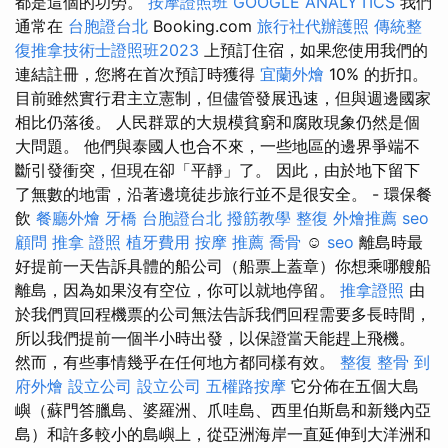
都是這個的功勞。
按摩證照班
GOOGLE ANALYTICS
我們
通常在
台胞證台北
Booking.com
旅行社代辦護照
傳統整
復推拿技術士證照班2023
上預訂住宿，如果您使用我們的
連結註冊，您將在首次預訂時獲得
宜蘭外燴
10% 的折扣。
目前雖然實行君主立憲制，但儘管發展迅速，但與週邊國家
相比仍落後。 人民群眾的大規模貧窮和腐敗現象仍然是個
大問題。 他們與泰國人也合不來，一些地區的邊界爭端不
斷引發衝突，但現在卻「平靜」了。 因此，由於地下留下
了無數的地雷，沿著邊境徒步旅行並不是很安全。 - 環保餐
飲
餐廳外燴
牙橋
台胞證台北
撥筋教學
整復
外燴推薦
seo
顧問
推拿 證照
植牙費用
按摩 推薦
喬骨
☺️
seo
離島時最
好提前一天告訴具體的船公司（船票上蓋章）你想乘哪艘船
離島，因為如果沒有空位，你可以就地停留。
推拿證照
由
於我們買回程機票的公司無法告訴我們回程需要多長時間，
所以我們提前一個半小時​​出發，以保證當天能趕上飛機。
然而，有些事情幾乎在任何地方都同樣有效。
整復 整骨
到
府外燴
設立公司
設立公司
五權路按摩
它分佈在五個大島
嶼（蘇門答臘島、婆羅洲、爪哇島、西里伯斯島和新幾內亞
島）和許多較小的島嶼上，從亞洲海岸一直延伸到大洋洲和