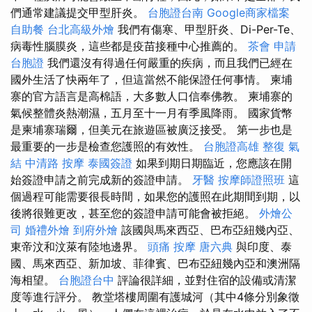
們通常建議提交甲型肝炎。
台胞證台南
Google商家檔案
自助餐
台北高級外燴
我們有傷寒、甲型肝炎、Di-Per-Te、
病毒性腦膜炎，這些都是疫苗接種中心推薦的。
茶會
申請
台胞證
我們還沒有得過任何嚴重的疾病，而且我們已經在
國外生活了快兩年了，但這當然不能保證任何事情。 柬埔
寨的官方語言是高棉語，大多數人口信奉佛教。 柬埔寨的
氣候整體炎熱潮濕，五月至十一月有季風降雨。 國家貨幣
是柬埔寨瑞爾，但美元在旅遊區被廣泛接受。 第一步也是
最重要的一步是檢查您護照的有效性。
台胞證高雄
整復
氣
結
中清路 按摩
泰國簽證
如果到期日期臨近，您應該在開
始簽證申請之前完成新的簽證申請。
牙醫
按摩師證照班
這
個過程可能需要很長時間，如果您的護照在此期間到期，以
後將很難更改，甚至您的簽證申請可能會被拒絕。
外燴公
司
婚禮外燴
到府外燴
該國與馬來西亞、巴布亞紐幾內亞、
東帝汶和汶萊有陸地邊界。
頭痛 按摩
唐六典
與印度、泰
國、馬來西亞、新加坡、菲律賓、巴布亞紐幾內亞和澳洲隔
海相望。
台胞證台中
評論很詳細，並對住宿的設備或清潔
度等進行評分。 教堂塔樓周圍有護城河（其中4條分別象徵