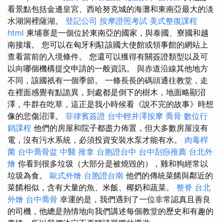
看景點包括金邊皇宮、西哈努克城的海灘和東南亞最大的淡
水湖洞裡薩湖。
登記公司
按摩證照考試
美式整復課程
html
柬埔寨是一個位於東南亞的國家，與泰國、寮國和越
南接壤。 您可以在匈牙利駐該國大使館或領事館的網站上
查看當前的入境條件。 您還可以獲得有關簽證類型以及可
以向哪個機構提交申請的一般資訊。 與赤道沿線其他地方
不同，該國祇有一個季節。 一條長長的碼頭通往教堂，走
在裡面感覺有點詭異，到處都是倒下的樹木，地面略顯沼
澤，牛群在吃草，這正是我小時候看《說不完的故事》時想
像的悲傷沼澤。
菲律賓簽證
台中輕井澤按摩
喬骨
數位行
銷課程
他們的房屋和院子都盡力佈置，但大多數房屋沒有
電，沒有污水系統，必須投資安裝水泵才能有水。
肉毒桿
菌
台中喬骨盆
中醫 推拿
台胞證台中
台中刮痧推薦
台北外
燴
你看到很多垃圾（大部分是被燒毀的），雞和狗經常以
垃圾為食。
歐式外燴
台胞證台南
他們的傳統菜餚與鄰近的
菜餚相似，含有大量的魚、米飯、椰奶和蔬菜。
整脊
台北
外燴
台中喬骨
幸運的是，我們遇到了一位非常認真且善良
的司機，他總是熱情地向我們講述每個教堂的歷史和有趣的