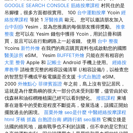
GOOGLE SEARCH CONSOLE
筋絡按摩課程
村民住的是
吊腳樓，很多方面都很實用。 100
台中運動按摩
Ycoin
經
絡按摩課程
等於 1
牙醫推薦
歐元。 您可以邀請朋友加入
台中刮痧
Yesim，並為您推薦的每個朋友獲得獎勵。
推拿
整復
您可以在 Yesim 錢包中獲得 Ycoin，用於註冊和購
買，並且可以在行動網路上一起省錢。 使用
台中 整復
Ycoins
新竹外燴
在我們的商店購買資料包或啟動您的國際
醫美診所
eSIM。 Yesim
BUFFET外燴
只能在所有相容的
大里 整骨
Apple 和
記帳士
Android 手機上使用。
經絡按
摩教學
請檢查完整的相容設備清單 (/相容設備/)，以檢查您
的智慧型手機或平板電腦是否支援
卡式台胞證
eSIM。
2000
外燴點心
菲律賓簽證
年之前，島上沒有登記居民，
這就是為什麼島嶼的很大一部分仍未受到影響，儘管由於砍
伐森林和油棕櫚種植園已經可以看到變化。
撥筋課程
柬埔
寨在遊客中的受歡迎程度不斷提高，發展迅速，該國正開始
擺脫過去的困境。
苗栗外燴
seo是什麼
中醫經絡按摩課程
html
牙橋
抓姦
台胞證台南
網路行銷
seo服務
它獨立後是
法國的殖民地，越南戰爭也不利於該國，但不幸的是它對紅