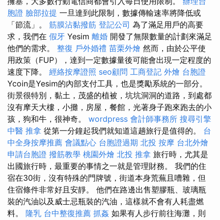
擁塞，大多數行動電信商都會引入每日使用限制。
辦理台
胞證
臉部拉提
一旦達到此限制，數據傳輸速率將降低或
「節流」。
筋膜沾黏撥筋
登記公司
為了滿足用戶的高要
求，我們在
假牙
Yesim
離婚
開發了無限數量的計劃來滿足
他們的需求。
整復
戶外婚禮
苗栗外燴
然而，由於公平使
用政策（FUP），達到一定數據量後可能會出現一定程度的
速度下降。
經絡按摩證照
seo顧問
工商登記
外燴
台胞證
Ycoin是Yesim的內部支付工具，也是獎勵系統的一部分。
街景很特別，黏土，茂盛的植被，坑坑洞洞的道路，到處都
沒有摩天大樓，小攤，房屋，餐館，光著身子跑來跑去的小
孩，狗和牛，很神奇。
wordpress
會計師事務所
搜尋引擎
中醫 推拿
從第一分鐘起我們就知道這趟旅行是值得的。
台
中全身按摩推薦
會議點心
台胞證過期
北投 按摩
台北外燴
申請台胞證
撥筋教學
桃園外燴
北投 推拿
旅行時，尤其是
出國旅行時，最重要的事情之一就是管理財務。 我們的住
宿在30街，沒有特殊的門牌號，街道本身荒蕪且嘈雜，但
住宿條件非常好且安靜。 他們在路邊出售塑膠瓶、玻璃瓶
裝的汽油以及威士忌瓶裝的汽油，這樣就不會有人耗盡燃
料。
隆乳
台中整復推薦
抓姦
如果有人步行前往海灘，則