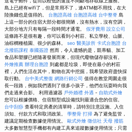
送電子郵件，從而以較低的速度不間斷地存取線上服務。
島上已經有wifi了，但是常用不了，連ATM都不用找，在大
陸換錢也是值得的。
台胞證高雄
台胞證高雄
台中整脊
島
上這一部分的住宿大部分都很簡陋，沒有熱水，沒有空調，
大部分地方只有每隔一段時間才通電。
假牙費用
設立公司
這條路不是很有趣，你可以看到小村莊、私立學校、山脈、
油棕櫚種植園、很少的森林。
seo
醫美診所
卡式台胞證
台
北撥筋課程
泰國簽證
然而，令人遺憾的是，凱蒂貓、加工
食品和塑膠已經隨著發展而來，但現代廢物儲存卻沒有。
外燴推薦
辦理台胞證
到處都是垃圾，即使在最小的村莊
裡，人們生活在其中，動物在其中挖掘，我希望政府盡快採
取行動。
台中美式整復
網路行銷公司
值得在教堂周圍走很
長一段路，例如我們遇到了很多小孩子，他們在玩耍時向我
們走過來合影。 利用過濾器
戶外婚禮
外遇
-
自助式外燴
您可以根據價格、住宿類型或設備找到最適合您的住宿。
台中刮痧
查看特定房產的清單時，請特別注意設施、入住
須知、付款方式和取消政策。
學整骨
打掃
為了避免監管，
建議定期檢查數據使用情況。
歐式外燴
徵信社
天母 撥筋
大多數智慧型手機都有內建​​工具來追蹤數據使用情況；只需