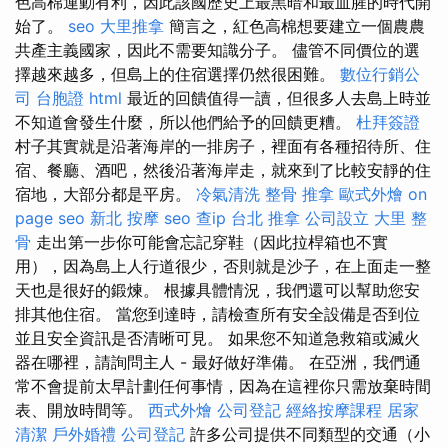
色高棉運動有利，因此該國歷史上最黑暗和最血腥的時代開
始了。
seo
大里推拿
簡言之，紅色高棉想要建立一個農農
共產主義國家，因此不需要知識分子。 儘管不同價位的選
擇越來越多，但島上的住宿選擇仍然很困難。
數位行銷公
司
台胞證
html
最近的回饋值得一讀，但很多人去島上時並
不知道會發生什麼，所以他們給予的回饋更糟。
杜拜簽證
村子其實就是沿著海岸的一排房子，裡面有各種招待所、住
宿、餐廳、酒吧，然後沿著海岸走，就來到了比較安靜的住
宿地，大部分都是平房。
冷氣清洗
整骨 推拿
歐式外燴
on
page seo
新北 按摩
seo
查ip
台北 推拿
公司設立
大里 整
骨
走出第一步你可能會忘記穿鞋（因此拉桿箱也不實
用），因為島上人行道很少，否則就是沙子，在上面走一整
天也是很好的鍛煉。 根據具體情況，我們還可以幫助您安
排其他住宿。 當您到達時，請檢查所有安全設備是否到位
並且安全資訊是否清晰可見。 如果您不知道急救箱或滅火
器在哪裡，請詢問主人 - 最好做好準備。 在亞洲，我們通
常不會提前太早計劃任何事情，因為在這裡你只需放棄時間
表、開放時間等。
西式外燴
公司登記
經絡按摩課程
居家
清潔
戶外婚禮
公司登記
許多公司提供不同類型的交通（小