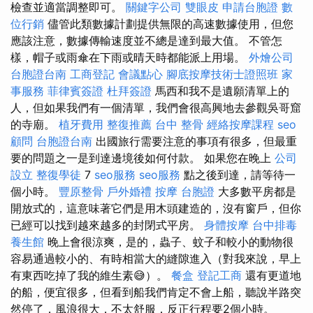
檢查並適當調整即可。
關鍵字公司
雙眼皮
申請台胞證
數
位行銷
儘管此類數據計劃提供無限的高速數據使用，但您
應該注意，數據傳輸速度並不總是達到最大值。 不管怎
樣，帽子或雨傘在下雨或晴天時都能派上用場。
外燴公司
台胞證台南
工商登記
會議點心
腳底按摩技術士證照班
家
事服務
菲律賓簽證
杜拜簽證
馬西和我不是遺願清單上的
人，但如果我們有一個清單，我們會很高興地去參觀吳哥窟
的寺廟。
植牙費用
整復推薦
台中 整骨
經絡按摩課程
seo
顧問
台胞證台南
出國旅行需要注意的事項有很多，但最重
要的問題之一是到達邊境後如何付款。 如果您在晚上
公司
設立
整復學徒
7
seo服務
seo服務
點之後到達，請等待一
個小時。
豐原整骨
戶外婚禮
按摩
台胞證
大多數平房都是
開放式的，這意味著它們是用木頭建造的，沒有窗戶，但你
已經可以找到越來越多的封閉式平房。
身體按摩
台中排毒
養生館
晚上會很涼爽，是的，蟲子、蚊子和較小的動物很
容易通過較小的、有時相當大的縫隙進入（對我來說，早上
有東西吃掉了我的維生素😅）。
餐盒
登記工商
還有更道地
的船，便宜很多，但看到船我們肯定不會上船，聽說半路突
然停了，風浪很大，不太舒服，反正行程要2個小時。