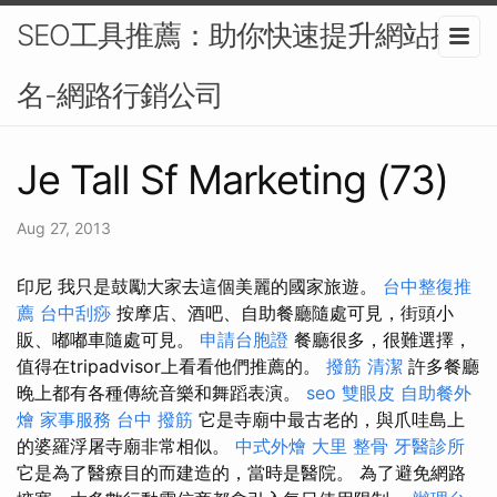
SEO工具推薦：助你快速提升網站排
名-網路行銷公司
Je Tall Sf Marketing (73)
Aug 27, 2013
印尼 我只是鼓勵大家去這個美麗的國家旅遊。
台中整復推
薦
台中刮痧
按摩店、酒吧、自助餐廳隨處可見，街頭小
販、嘟嘟車隨處可見。
申請台胞證
餐廳很多，很難選擇，
值得在tripadvisor上看看他們推薦的。
撥筋
清潔
許多餐廳
晚上都有各種傳統音樂和舞蹈表演。
seo
雙眼皮
自助餐外
燴
家事服務
台中 撥筋
它是寺廟中最古老的，與爪哇島上
的婆羅浮屠寺廟非常相似。
中式外燴
大里 整骨
牙醫診所
它是為了醫療目的而建造的，當時是醫院。 為了避免網路