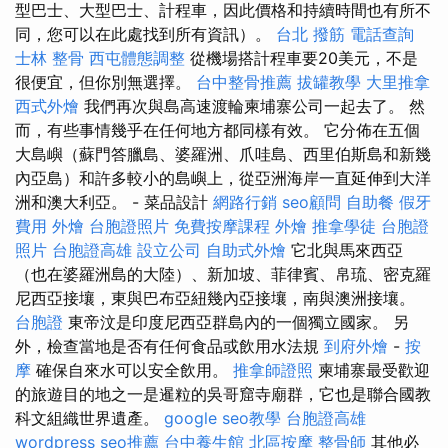
型巴士、大型巴士、計程車，因此價格和持續時間也有所不
同，您可以在此處找到所有資訊）。
台北 撥筋
電話查詢
士林 整骨
西屯體態調整
從機場搭計程車要20美元，不是
很便宜，但你別無選擇。
台中整骨推薦
拔罐教學
大里推拿
西式外燴
我們再次與島高速渡輪柬埔寨公司一起去了。 然
而，有些事情幾乎在任何地方都同樣有效。 它分佈在五個
大島嶼（蘇門答臘島、婆羅洲、爪哇島、西里伯斯島和新幾
內亞島）和許多較小的島嶼上，從亞洲海岸一直延伸到大洋
洲和澳大利亞。 - 菜品設計
網路行銷
seo顧問
自助餐
假牙
費用
外燴
台胞證照片
免費按摩課程
外燴
推拿學徒
台胞證
照片
台胞證高雄
設立公司
自助式外燴
它北與馬來西亞
（也在婆羅洲島的大陸）、新加坡、菲律賓、帛琉、密克羅
尼西亞接壤，東與巴布亞紐幾內亞接壤，南與澳洲接壤。
台胞證
東帝汶是印度尼西亞群島內的一個獨立國家。 另
外，檢查當地是否有任何食品或飲用水法規
到府外燴
-
按
摩
確保自來水可以安全飲用。
推拿師證照
柬埔寨最受歡迎
的旅遊目的地之一是暹粒的吳哥窟寺廟群，它也是聯合國教
科文組織世界遺產。
google seo教學
台胞證高雄
wordpress
seo推薦
台中養生館
北區按摩
整骨師
其他必