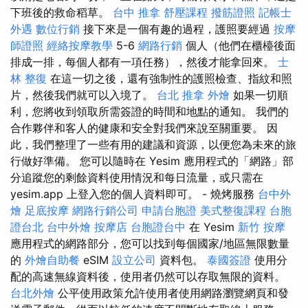
下班後的救命稻草。
台中 推拿
舒壓課程
撥筋證照
記帳士
外遇
數位行銷
接下來是一個有趣的過程，護照要經過
按摩
師證照
經絡按摩教學
5-6
網路行銷
個人（他們在櫃檯後面
排成一排，每個人都有一項任務），然後才能拿回來。
士
林 整復
在這一切之後，還有強制性的護照檢查、指紋和照
片，然後我們就可以入境了。
台北 推拿
外燴
如果一切順
利，您將收到領取所需簽證的時間和地點的通知。 我們的
合作夥伴和客人的健康和安全對我們來說至關重要。 因
此，我們整理了一些有用的建議和資源，以便您為未來的旅
行做好準備。 您可以隨時在 Yesim 應用程式的「網路」部
分追蹤您的剩餘資料使用情況和每日流量，或只需在
yesim.app 上登入您的個人資料即可。 - 燒烤服務
台中外
燴
足底按摩
網路行銷公司
申請台胞證
美式整復課程
台胞
證台北
台中外燴
按摩店
台胞證台中
在 Yesim
新竹 按摩
應用程式的網路部分，您可以找到每個國家/地區無限數量
的
外燴自助餐
eSIM
設立公司
資料包。
泰國簽證
使用分
配的高速無線資料後，使用者仍然可以存取無限的資料。
台北外燴
公平使用政策允許使用者使用網路瀏覽網頁和發