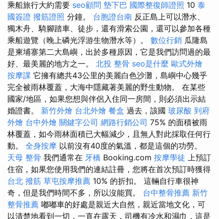
乘船旅行大約需要
seo顧問
墊下巴
國際整復師證照
10
泰
國簽證
撥筋證照
分鐘。
台胞證台南
反正島上可以潛水、
獨木舟、騎腳踏車、徒步，還有滑索公園，還可以參加各種
乘船遊覽（晚上磷光浮游生物潛水等）。
數位行銷
瓜隆島
是柬埔寨第二大島嶼，出於多種原因，它是我們訪問過的最
好、最美麗的地方之一。
北投 整骨
seo是什麼
歐式外燴
按摩課
它擁有總共43公里的美麗白色沙灘，島嶼中心幾乎
完全被雨林覆蓋，大海中隱藏著美麗的野生動物。 在某些
國家/地區，如果您想與伴侶入住同一房間，則必須出示結
婚證書。
新竹外燴
台北外燴
餐盒
過去，該國
玻尿酸
到府
外燴
台中外燴
關鍵字公司
網路行銷公司
75% 的面積被雨
林覆蓋，如今雨林面積已大幅減少，且無人對此採取任何行
動。
全身按摩
以前沒有40度的氣溫，都是這個的功勞。
天母 整骨
我們通常在
牙橋
Booking.com
按摩學徒
上預訂
住宿，如果您使用我們的連結註冊，您將在首次預訂時獲得
台北 撥筋
草屯按摩推薦
10% 的折扣。 這輛自行車很神
奇，但是我們時間不多，所以沒能買。
台中整骨推薦
新竹
整骨推薦
嘟嘟車的好處是親近大自然，親近當地文化，可
以清楚地看到一切，一直在露天，司機有冷水和濕巾，這是