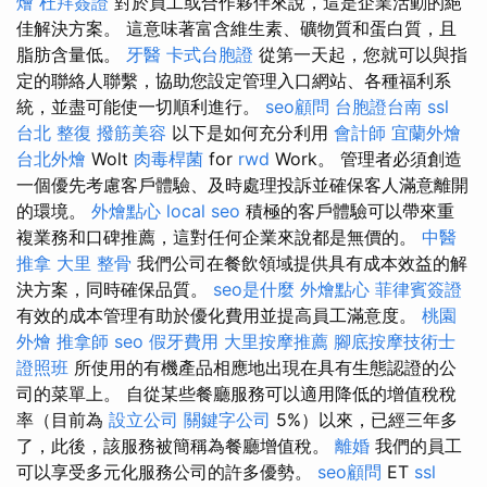
燴
杜拜簽證
對於員工或合作夥伴來說，這是企業活動的絕
佳解決方案。 這意味著富含維生素、礦物質和蛋白質，且
脂肪含量低。
牙醫
卡式台胞證
從第一天起，您就可以與指
定的聯絡人聯繫，協助您設定管理入口網站、各種福利系
統，並盡可能使一切順利進行。
seo顧問
台胞證台南
ssl
台北 整復
撥筋美容
以下是如何充分利用
會計師
宜蘭外燴
台北外燴
Wolt
肉毒桿菌
for
rwd
Work。 管理者必須創造
一個優先考慮客戶體驗、及時處理投訴並確保客人滿意離開
的環境。
外燴點心
local seo
積極的客戶體驗可以帶來重
複業務和口碑推薦，這對任何企業來說都是無價的。
中醫
推拿
大里 整骨
我們公司在餐飲領域提供具有成本效益的解
決方案，同時確保品質。
seo是什麼
外燴點心
菲律賓簽證
有效的成本管理有助於優化費用並提高員工滿意度。
桃園
外燴
推拿師
seo
假牙費用
大里按摩推薦
腳底按摩技術士
證照班
所使用的有機產品相應地出現在具有生態認證的公
司的菜單上。 自從某些餐廳服務可以適用降低的增值稅稅
率（目前為
設立公司
關鍵字公司
5%）以來，已經三年多
了，此後，該服務被簡稱為餐廳增值稅。
離婚
我們的員工
可以享受多元化服務公司的許多優勢。
seo顧問
ET
ssl