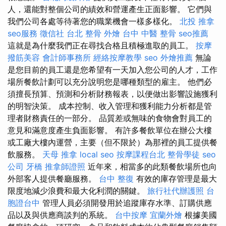
人，還能對整個公司的績效和營運產生正面影響。 它們與
我們公司各處等待著您的職業機會一樣多樣化。
北投 推拿
seo服務
徵信社
台北 整骨
外燴
台中 中醫 整骨
seo推薦
這就是為什麼我們正在尋找合格且積極進取的員工。
按摩
撥筋美容
會計師事務所
經絡按摩教學
seo
外燴推薦
無論
是您目前的員工還是您希望有一天加入您公司的人才，工作
場所餐飲計劃可以充分說明您是哪種類型的雇主。 他們必
須擅長預算、預測和分析財務報表，以便做出影響設施獲利
的明智決策。 成本控制、收入管理和獲利能力分析都是管
理者財務責任的一部分。 品質差或無味的食物會對員工的
意見和滿意度產生負面影響。 有許多餐飲單位在辦公大樓
或工廠大樓內運營，主要（但不限於）為那裡的員工提供餐
飲服務。
天母 推拿
local seo
按摩課程台北
整骨學徒
seo
公司
牙橋
推拿師證照
近年來，相當多的此類餐飲場所也向
外部客人提供餐廳服務。
台中 整復
有效的庫存管理是最大
限度地減少浪費和最大化利潤的關鍵。
旅行社代辦護照
台
胞證台中
管理人員必須開發用於追蹤庫存水準、訂購供應
品以及與供應商談判的系統。
台中按摩
宜蘭外燴
根據美國