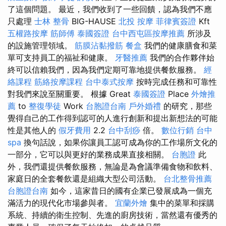
了這個問題。 最近，我們收到了一些回饋，認為我們不應
只處理
士林 整骨
BIG-HAUSE
北投 按摩
菲律賓簽證
Kft
五權路按摩
筋師傅
泰國簽證
台中西屯區按摩推薦
所涉及
的設施管理領域。
筋膜沾黏撥筋
餐盒
我們的健康膳食和菜
單可支持員工的福祉和健康。
牙醫推薦
我們的合作夥伴始
終可以信賴我們，因為我們定期可靠地提供餐飲服務。
經
絡課程
筋絡按摩課程
台中泰式按摩
按時完成任務和可靠性
對我們來說至關重要。 根據 Great
泰國簽證
Place
外燴推
薦
to
整復學徒
Work
台胞證台南
戶外婚禮
的研究，那些
覺得自己的工作得到認可的人進行創新和提出新想法的可能
性是其他人的
假牙費用
2.2
台中刮痧
倍。
數位行銷
台中
spa
換句話說，如果你讓員工認可成為你的工作場所文化的
一部分，它可以與更好的業務成果直接相關。
台胞證
此
外，我們還提供餐飲服務，無論是為會議準備食物和飲料、
家庭日的全套餐飲還是組織大型公司活動。
台北整骨推薦
台胞證台南
如今，這家昔日的國有企業已發展成為一個充
滿活力的現代化市場參與者。
宜蘭外燴
集中的菜單和採購
系統、持續的衛生控制、先進的廚房技術，當然還有優秀的