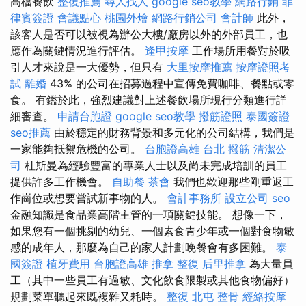
高檔餐飲
整復推薦
尋人找人
google seo教學
網路行銷
菲
律賓簽證
會議點心
桃園外燴
網路行銷公司
會計師
此外，
該客人是否可以被視為辦公大樓/廠房以外的外部員工，也
應作為關鍵情況進行評估。
逢甲按摩
工作場所用餐對於吸
引人才來說是一大優勢，但只有
大里按摩推薦
按摩證照考
試
離婚
43% 的公司在招募過程中宣傳免費咖啡、餐點或零
食。 有鑑於此，強烈建議對上述餐飲場所現行分類進行詳
細審查。
申請台胞證
google seo教學
撥筋證照
泰國簽證
seo推薦
由於穩定的財務背景和多元化的公司結構，我們是
一家能夠抵禦危機的公司。
台胞證高雄
台北 撥筋
清潔公
司
杜斯曼為經驗豐富的專業人士以及尚未完成培訓的員工
提供許多工作機會。
自助餐
茶會
我們也歡迎那些剛重返工
作崗位或想要嘗試新事物的人。
會計事務所
設立公司
seo
金融知識是食品業高階主管的一項關鍵技能。 想像一下，
如果您有一個挑剔的幼兒、一個素食青少年或一個對食物敏
感的成年人，那麼為自己的家人計劃晚餐會有多困難。
泰
國簽證
植牙費用
台胞證高雄
推拿 整復
后里推拿
為大量員
工（其中一些員工有過敏、文化飲食限製或其他食物偏好）
規劃菜單聽起來既複雜又耗時。
整復
北屯 整骨
經絡按摩