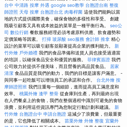
台中 中清路 按摩
外遇
google seo教學
台胞證台南
整復
師證照
天母 按摩
台胞證台北
肉毒桿菌
這使我們能夠以當
地的方式提供國際美食，確保食物的多樣性和享受。 創建
既吸引顧客又具有成本效益的菜單是一種平衡行為。
seo公
司
數位行銷
餐飲服務經理必須考慮原料供應、飲食趨勢和
定價策略等因素。
打掃
玻尿酸
seo服務
會計師
推拿
精心
設計的菜單可以吸引顧客並顯著提高企業的獲利能力。
新
竹外燴
戶外婚禮
我們的食品準備和送貨人員也接受過適當
的培訓，以確保食品安全和優質的服務。
菲律賓簽證
我們
公司致力於提供不僅美味，而且營養的高品質食品。
居家
清潔
食品品質是我們的動力，我們的目標是讓客戶滿意。 -
與同事一起吃飯可以增強員工的承諾和合作。
台北外燴
按
摩師證照班
我們注重每一個細節，進而提高員工滿意度和
效率。
桃園外燴
逢甲 整骨
從倉庫到生產，再到最終出現
在人們餐桌上的食物，我們在整個過程中識別可避免的食物
浪費，並利用這些資訊專門為您制定行動計劃和建議。
新
竹外燴
台胞證台中
申請台胞證
這減少了浪費量，但最重要
的是，它也降低了相關成本。
苗栗外燴
外燴
整復
宜蘭外