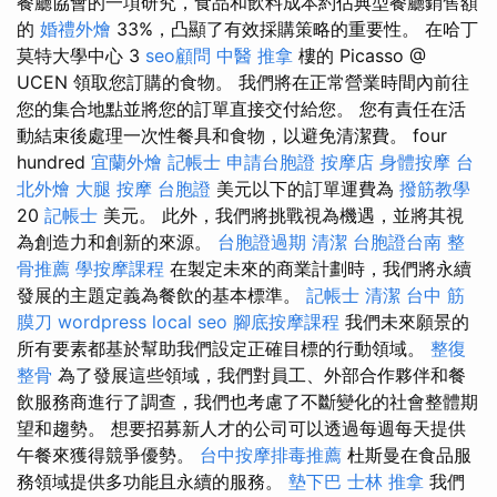
餐廳協會的一項研究，食品和飲料成本約佔典型餐廳銷售額
的
婚禮外燴
33%，凸顯了有效採購策略的重要性。 在哈丁
莫特大學中心 3
seo顧問
中醫 推拿
樓的 Picasso @
UCEN 領取您訂購的食物。 我們將在正常營業時間內前往
您的集合地點並將您的訂單直接交付給您。 您有責任在活
動結束後處理一次性餐具和食物，以避免清潔費。 four
hundred
宜蘭外燴
記帳士
申請台胞證
按摩店
身體按摩
台
北外燴
大腿 按摩
台胞證
美元以下的訂單運費為
撥筋教學
20
記帳士
美元。 此外，我們將挑戰視為機遇，並將其視
為創造力和創新的來源。
台胞證過期
清潔
台胞證台南
整
骨推薦
學按摩課程
在製定未來的商業計劃時，我們將永續
發展的主題定義為餐飲的基本標準。
記帳士
清潔
台中 筋
膜刀
wordpress
local seo
腳底按摩課程
我們未來願景的
所有要素都基於幫助我們設定正確目標的行動領域。
整復
整骨
為了發展這些領域，我們對員工、外部合作夥伴和餐
飲服務商進行了調查，我們也考慮了不斷變化的社會整體期
望和趨勢。 想要招募新人才的公司可以透過每週每天提供
午餐來獲得競爭優勢。
台中按摩排毒推薦
杜斯曼在食品服
務領域提供多功能且永續的服務。
墊下巴
士林 推拿
我們