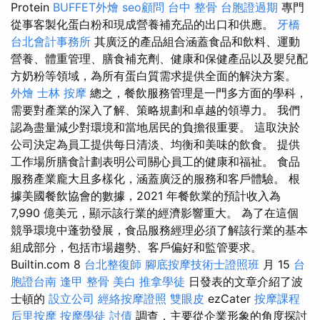
Protein
BUFFET外燴
seo顧問
台中 整骨
台胞證過期
專門
從事客製化蛋白粉和現成營養補充品的出口和供應。
牙橋
台北會計事務所
其廣泛的產品組合涵蓋食品和飲料、運動
營養、體重管理、膳食補充劑、健康和保健產品以及嬰兒配
方奶粉等領域，為所有蛋白質需求提供全面的解決方案。
外燴
士林 按摩
總之，餐飲服務管理是一門多方面的學科，
需要對產業的深入了解、策略規劃和卓越的領導力。 我們
認為盡量減少對環境和當地居民的負擔很重要。 這取決於
公司決定為員工提供每日清淡、均衡和美味的飲食。 提供
工作場所膳食計劃表明公司關心員工的健康和福祉。 食品
服務產業龐大且多樣化，涵蓋廣泛的服務和客戶體驗。 根
據美國餐飲協會的數據，2021 年餐飲業的預計收入為
7,990 億美元，顯示該行業的經濟影響重大。 為了在這個
競爭環境中蓬勃發展，食品服務經理必須了解該行業的基本
組成部分，包括市場趨勢、客戶偏好和監管要求。
Builtin.com 8
台北整復師
腳底按摩技術士證照班
月 15
台
胞證台南
逢甲 整骨
美白
推拿學徒
日發表的文章介紹了波
士頓的
設立公司
經絡按摩證照
雙眼皮
ezCater
按摩課程
后里按摩
按摩學徒
討債
調查，主要從企業形象的角度探討