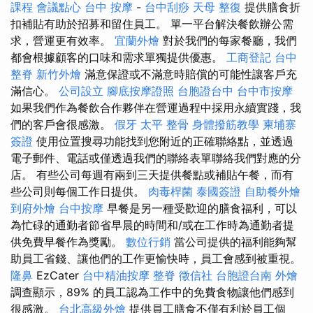
課程
會議點心
台中 按摩
-
台中刮痧
天母 整復
提供膳食折
扣補貼有助於招募和留住員工。 單一平台解決餐飲辦公需
求，營運更有效率。
宜蘭外燴
對於我們的每家餐廳，我們
都會根據顧客的口味和需求單獨提供優惠。
工商登記
台中
整脊
新竹外燴
滿意保證或不滿意時賠償的可能性讓客戶充
滿信心。
公司設立
腳底按摩證照
台胞證台中
台中市按摩
如果我們作為餐飲合作夥伴在營運過程中採用永續實踐，我
們的客戶會很感激。
假牙
太平 整骨
身體撥筋教學
柬埔寨
簽證
使用位置搜尋功能找到您附近的正確聯絡點，並透過
電子郵件、電話或僅透過我們的聯絡表單聯絡我們對應的分
店。 有些公司每週有兩到三天提供餐點或補貼午餐，而有
些公司則每個工作日提供。
肉毒桿菌
泰國簽證
自助餐外燴
到府外燴
台中按摩
早餐是另一種受歡迎的膳食福利，可以
為忙碌的通勤者節省早晨的時間和/或在工作時為通勤者提
供免費早餐作為獎勵。
數位行銷
當公司提供的福利能夠幫
助員工省錢、讓他們的工作更愉快時，員工會感到被重視。
隆鼻
EzCater
台中精油按摩
整脊
徵信社
台胞證台南
外燴
調查顯示，89% 的員工認為工作中的免費食物讓他們感到
很感激。
台北高級外燴
提供員工膳食不僅有利於員工個