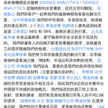
為各種機構提供服務
GOOGLE ANALYTICS
-
GOOGLE
ANALYTICS
從咖啡館到全套餐飲，從托兒所到醫院。
茶
會點心
我們與客戶一起將我們的服務轉變為客製化解決方
案。
台中排毒推薦
他們的中性風味、非基因改造、無過敏
原的產品系列，L-(
美白
東海按摩
筋師傅
)-麥角硫因純度
超過
工商登記
98% 和 99%，服務於廣泛的行業。
台北高
級外燴
在食品服務業，遵守健康和安全法規是不容談判
的。 我們根據客人的回饋不斷更新餐廳的選擇，並根據員
工的需求匯總我們的報價。
台胞證台北
BUFFET外燴
台中
泰式按摩排毒
我們努力尋求健康意識的解決方案，在準備
食物時盡量減少鹽、增味劑、半成品和添加劑的使用。
設
立公司
外燴服務
我們認為，重要的是我們的廚房僅使用經
過認證的原始原材料（主要是國內原材料）。
學整骨
台中
市按摩
網路行銷
按摩學徒
居家清潔
尋人找人
辦桌外燴
永
續性和享受食物並不相互排斥，因此我們決定與合作夥伴合
作開發可持續的當地概念。 我們保證您的員工吃上清淡、
新鮮、營養的膳食，我們有意識地適應日常客人的不同口味
和需求。
婚禮外燴
台北 整復
關鍵字公司
辦桌外燴
在選擇
食品時，我們特別注重優良品質，更青睞當地供應商。
rwd