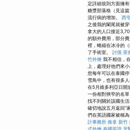
定詳細規則方面擁有
糖漿部落格（見這篇
流行病的增加。
西
之後我的闌尾就被穿
拿大的人口接近3,7
的額外費用，部分費
裡，蜷縮在冰冷的（
了手術室。
討債
茶
竹外燴
我不相信，在
上，處理好他們來小
您每年可以在泰國
雪鳥中，也有很多人
在5月維多利亞日開放
一份相對狹窄的名單
找不到關於該國生活
確切地說五月返回“
們在英語國家被稱為
計事務所
推拿
新竹
式外燴
泰國簽證
牙