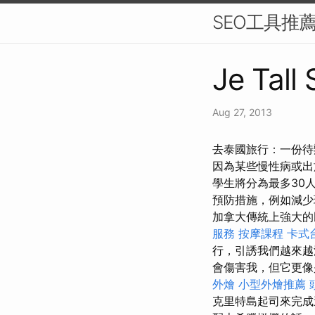
SEO工具推
Je Tall
Aug 27, 2013
去泰國旅行：一份待
因為某些慢性病或出
學生將分為最多30
預防措施，例如減少
加拿大傳統上強大的
服務
按摩課程
卡式
行，引誘我們越來越
會傷害我，但它更
外燴
小型外燴推薦
克里特島起司來完