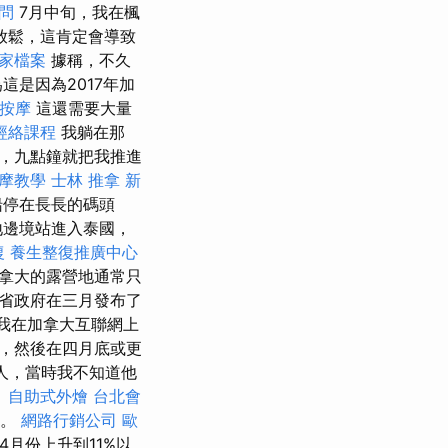
顧問
7月中旬，我在楓
步放鬆，這肯定會導致
商家檔案
據稱，不久
是因為2017年加
 按摩
這還需要大量
經絡課程
我躺在那
，九點鐘就把我推進
摩教學
士林 推拿
新
船停在長長的碼頭
地邊境站進入泰國，
復
養生整復推廣中心
拿大的露營地通常只
省政府在三月發布了
我在加拿大互聯網上
，然後在四月底或更
人，當時我不知道他
。
自助式外燴
台北會
萬。
網路行銷公司
歐
4月份上升到11%以