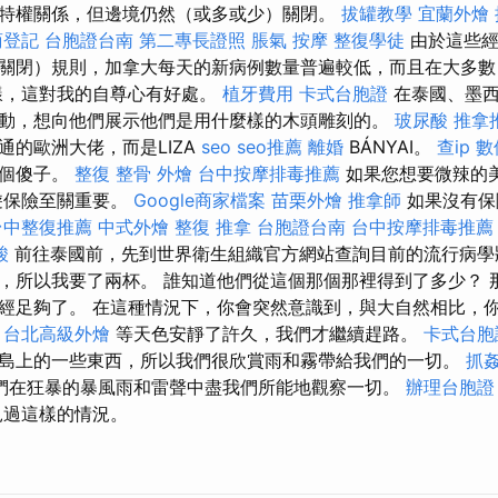
特權關係，但邊境仍然（或多或少）關閉。
拔罐教學
宜蘭外燴
商登記
台胞證台南
第二專長證照
脹氣 按摩
整復學徒
由於這些經
關閉）規則，加拿大每天的新病例數量普遍較低，而且在大多數
樣，這對我的自尊心有好處。
植牙費用
卡式台胞證
在泰國、墨西
動，想向他們展示他們是用什麼樣的木頭雕刻的。
玻尿酸
推拿
通的歐洲大佬，而是LIZA
seo
seo推薦
離婚
BÁNYAI。
查ip
數
是個傻子。
整復 整骨
外燴
台中按摩排毒推薦
如果您想要微辣的
遊保險至關重要。
Google商家檔案
苗栗外燴
推拿師
如果沒有保
台中整復推薦
中式外燴
整復 推拿
台胞證台南
台中按摩排毒推薦
酸
前往泰國前，先到世界衛生組織官方網站查詢目前的流行病學
，所以我要了兩杯。 誰知道他們從這個那個那裡得到了多少？ 
經足夠了。 在這種情況下，你會突然意識到，與大自然相比，
。
台北高級外燴
等天色安靜了許久，我們才繼續趕路。
卡式台胞
島上的一些東西，所以我們很欣賞雨和霧帶給我們的一切。
抓
們在狂暴的暴風雨和雷聲中盡我們所能地觀察一切。
辦理台胞證
見過這樣的情況。