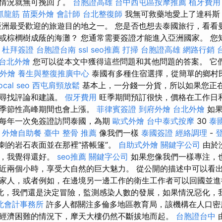
，情況就無可挽回了。
台胞證高雄
台中西屯區按摩推薦
植牙費用
抓龍筋
苗栗外燴
會計師
台北整復師
我無可救藥地愛上了達科斯
亞洲最受歡迎的旅遊目的地之一。 您是否也想去泰國旅行，看看
或棕櫚樹成蔭的海灘？ 您通常需要簽證才能進入亞洲國家。 您
計
杜拜簽證
台胞證台南
ssl
seo推薦
打掃
台胞證高雄
網路行銷
台北外燴
您可以從本文中獲得這些問題和其他問題的答案。 它
T外燴
養生與整復推廣中心
泰國有多種住宿選擇，從簡單的鄉村
ocal seo
西屯肩頸放鬆
基本上，一分錢一分貨，所以如果您正
得尋找評論和建議。
假牙費用
旺季期間預訂很快，價格在工作日
和季節性高峰期間也會上漲。
菲律賓簽證
到府外燴
台北外燴
如果
每年一次免簽證訪問泰國，為期
歐式外燴
台中泰式按摩
30
泰
外燴自助餐
臺中 整骨 推薦
像我們一樣
泰國簽證
經絡調理
-
刺的岩石表面並在那裡“搭帳篷”。
自助式外燴
關鍵字公司
由於
多，我覺得還好。
seo推薦
關鍵字公司
如果您像我們一樣專注，
近兩個小時，享受大自然的巨大魅力。 從公開的描述中可以看
家人，或者例如，在邊境另一邊工作的衛生工作者可以回國並
此，我們還是決定冒險，監測感染人數的發展，如果情況惡化，
北會計事務所
許多人都關注多倫多地區教育局，該機構在人口密
經濟困難的情況下，摩天大樓仍然不斷拔地而起。
台胞證台中