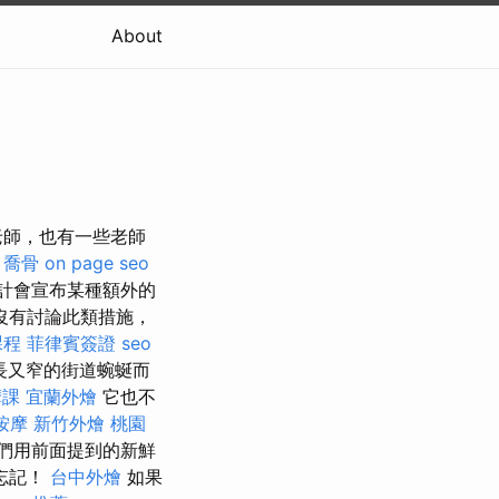
About
老師，也有一些老師
。
喬骨
on page seo
計會宣布某種額外的
沒有討論此類措施，
課程
菲律賓簽證
seo
長又窄的街道蜿蜒而
摩課
宜蘭外燴
它也不
按摩
新竹外燴
桃園
們用前面提到的新鮮
忘記！
台中外燴
如果