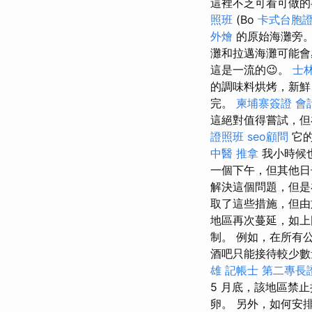
這裡不乏可看可做
照班
(Bo
卡式台胞
外燴
的原始海灘旁
灘和拉邁海灘可能會
這是一流的😉。
士林
的調味料烘烤，新
完。
柬埔寨簽證
會
這絕對值得嘗試，但
證照班
seo顧問
它的
中醫 推拿
我小時候
一個下午，但其他
解決這個問題，但
取了這些措施，但由
地區再次蔓延，如上
制。 例如，在所有
酒吧只能接待較少數
雄
記帳士
第二專長
5 月底，該地區禁
卵。 另外，如何安