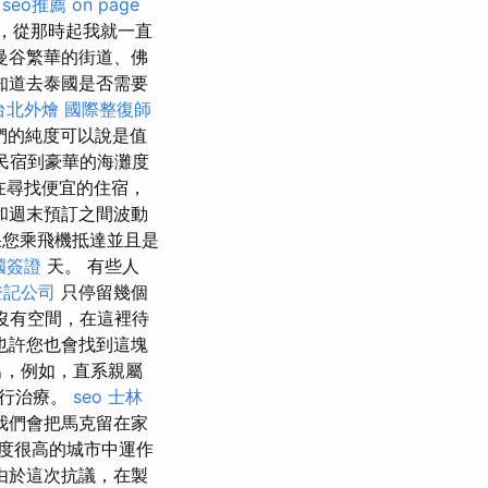
seo推薦
on page
，從那時起我就一直
曼谷繁華的街道、佛
知道去泰國是否需要
台北外燴
國際整復師
們的純度可以說是值
民宿到豪華的海灘度
在尋找便宜的住宿，
和週末預訂之間波動
您乘飛機抵達並且是
國簽證
天。 有些人
登記公司
只停留幾個
沒有空間，在這裡待
也許您也會找到這塊
出，例如，直系親屬
進行治療。
seo
士林
我們會把馬克留在家
度很高的城市中運作
由於這次抗議，在製