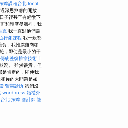
按摩課程台北
local
過深思熟慮的開放
日子裡甚至有輕微下
哥和印度餐廳裡，我
推薦
我一直點他們最
位行銷課程
我一般都
美食，我推薦雞肉咖
險，即使是最小的干
傳統整復推拿技術士
狀況。 雖然很貴，但
那是肯定的，即使我
你和你的大問題是如
證
醫美診所
我們沒
姦
wordpress
婚禮外
台北 按摩
會計師
隆