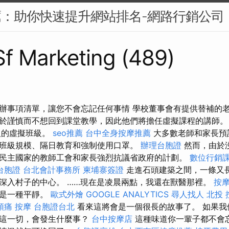
薦：助你快速提升網站排名-網路行銷公司
 Sf Marketing (489)
辦事項清單，讓您不會忘記任何事情 學校董事會有提供替補的
於謹慎而不想回到課堂教學，因此他們將擔任虛擬課程的講師
人的虛擬班級。
seo推薦
台中全身按摩推薦
大多數老師和家長預
班級規模、隔日教育和強制使用口罩。
辦理台胞證
然而，由於
民主國家的教師工會和家長強烈抗議省政府的計劃。
數位行銷
台胞證
台北會計事務所
柬埔寨簽證
走進石頭建築之間，一條又
深入村子的中心。 ……現在是凌晨兩點，我還在獸醫那裡。
按
像是一種平靜。
歐式外燴
GOOGLE ANALYTICS
尋人找人
北投 
頭痛 按摩
台胞證台北
看來這將會是一個很長的故事了。 如果我
成這一切，會發生什麼事？
台中按摩店
這種味道你一輩子都不會