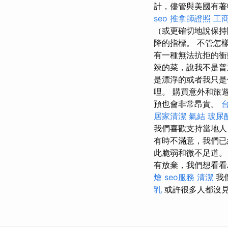
計，儘管與美國有著
seo
推拿師證照
工
（或更確切地說保持
降的指標。 不管怎
有一種無法抗拒的衝
辣的菜，說我不是普
是漂浮的或者我只
哩。 購買意外和旅
預也會非常昂貴。
居家清潔
氣結
玻尿
我們喜歡支持當地人
有時不滿意，我們已
此脆弱和微不足道
有放棄，我們想看看
燴
seo服務
清潔
我
乳
或許很多人都沒