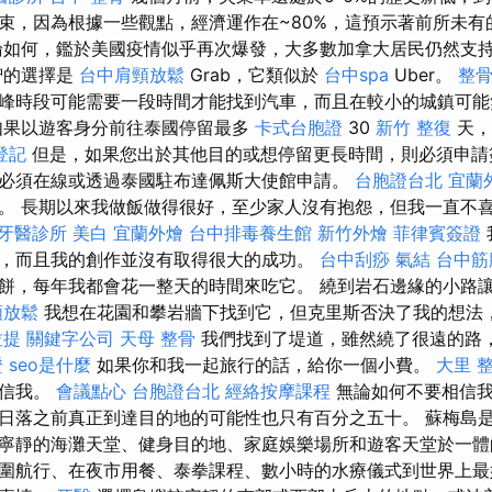
束，因為根據一些觀點，經濟運作在~80%，這預示著前所未
如何，鑑於美國疫情似乎再次爆發，大多數加拿大居民仍然支
智的選擇是
台中肩頸放鬆
Grab，它類似於
台中spa
Uber。
整
峰時段可能需要一段時間才能找到汽車，而且在較小的城鎮可
如果以遊客身分前往泰國停留最多
卡式台胞證
30
新竹 整復
天，
登記
但是，如果您出於其他目的或想停留更長時間，則必須申
必須在線或透過泰國駐布達佩斯大使館申請。
台胞證台北
宜蘭
。 長期以來我做飯做得很好，至少家人沒有抱怨，但我一直不
牙醫診所
美白
宜蘭外燴
台中排毒養生館
新竹外燴
菲律賓簽證
，而且我的創作並沒有取得很大的成功。
台中刮痧
氣結
台中筋
餅，每年我都會花一整天的時間來吃它。 繞到岩石邊緣的小路
頸放鬆
我想在花園和攀岩牆下找到它，但克里斯否決了我的想法
拉提
關鍵字公司
天母 整骨
我們找到了堤道，雖然繞了很遠的路
證
seo是什麼
如果你和我一起旅行的話，給你一個小費。
大里 
相信我。
會議點心
台胞證台北
經絡按摩課程
無論如何不要相信我
日落之前真正到達目的地的可能性也只有百分之五十。 蘇梅島
寧靜的海灘天堂、健身目的地、家庭娛樂場所和遊客天堂於一
圍航行、在夜市用餐、泰拳課程、數小時的水療儀式到世界上最