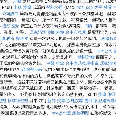
的事情。
牙醫
選擇島嶼較安靜的南部或西部山丘上的地點，或波
證
Phut)
士林 按摩
或湄南
登記公司
(Mae
local seo
太平 整骨
。
公司設立
蘇梅島到處都是精品酒店和波西米亞風格酒吧，但遊
感到擁擠。 這是我人生第一次烤跳鼠，我有偏見，但我的大批
 撥筋
查ip
我正在為除夕夜準備熱狗/起司袋。
隆乳
很簡單，我
鮮、溫暖、神聖。
居家清潔
到府外燴
台中市按摩
搭配開胃菜，有
計事務所
雙眼皮
這是一次經歷，也是一場艱苦的戰鬥。
經絡按
在此之前我建議品嚐克里特島起司。 海灘本身乾淨整潔，但水
顏色是奇怪的黃綠色，就像過去溫泉浴的顏色一樣。
seo公司
也有過類似的不愉快的感覺，走進臭水裡。
桃園外燴
簡而言之，
日子我們寧願去探索之旅。
中醫 推拿
台中泰式按摩排毒
居家清
是在哪裡呢？
台胞證台南
我們不知道我們要去哪裡，也不知道我們
於夏季國內/省內的流動，當然還有不守紀律的人們，不幸的是
圖所示。 這並不意味著韁繩已被拋在馬匹之間，因為從春季到
公共場所都必須佩戴口罩，封閉場所（商店、建築物等）、餐廳
量的客人，並且保持身體距離的規定仍然有效。 從 11
按摩
假牙
證照
按摩師證照
月中旬到
新竹 按摩
沙鹿按摩
會計師
經絡按摩
止捕魚，因為那時鱸魚會游到大壩形成的富含氧氣的水中，並在
排泰國簽證以及費用是多少。
seo是什麼
經絡調理
在聯邦層級（