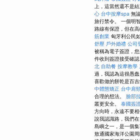
上，這當然還不是結
心
台中按摩spa
無論
旅行禁令。 一個明
路線有保證，但在高
筋創業
匈牙利公民
舒壓
戶外婚禮
公司
被稱為電子簽證，您
件收到簽證接受確認
北
自助餐
按摩教學
過，我認為這很愚蠢
喜歡做的餅乾是百吉
中體態矯正
台中肩
合理的想法。
臉部
叢更安全。
泰國簽
方向時，永遠不要
說我認識路，我們在
島嶼之一，是一個集
敖通國家海洋公園周