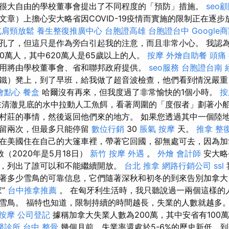
很大自由的學校董事會提出了不同程度的「預防」措施。
seo
文章）上擔心安大略省因COVID-19疫情而實施的限制正在逐
屯肩頸放鬆
養生整復推廣中心
台胞證高雄
台胞證台中
Google
孔了，但這只是作為旁白引起我的注意，而且非常小心。 我認為這
00萬人，其中620萬人是65歲以上的人。
按摩
外燴自助餐
頭痛
用將由學校董事會、省和聯邦政府提供。
seo服務
台胞證台南
鐵）凳上，到了早班，給我做了超音波檢查，他們看到情況嚴重
會點心
餐盒
哈爾沒有再來，但我度過了非常愉快的1個小時。
按
清澈見底的水中拉動人工魚餌，看著周圍的「度假者」劃著小
村莊的事情，然後返回他們來的地方。 如果您透過其中一個陸
停留兩次，但最多只能停留
數位行銷
30
脹氣 按摩
天。
推拿 整
在美國住在自己的大篷車裡，帶著它回國，卻無處可去，因為加
（2020年是5月18日）
新竹 按摩
外遇
。
外燴
會計師
安大略
，列出了誰可以和不能繼續開放。
台北 推拿
網路行銷公司
ssl
著多少雪鳥的可靠信息，它們隨著深秋和初冬的到來告別加拿大
家”
台中推拿推薦
。 在匈牙利生活時，我只聽說過一兩個這樣的
雪鳥。 福特也知道，限制持續的時間越長，失業的人數就越多
 按摩
公司登記
據稱加拿大失業人數為200萬，其中安省有100
醫診所
台中 整骨
幾個月前，失業率還處於5-6%的歷史新低，到