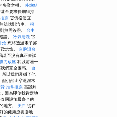
有的失業危機。
外燴點
持甚至要求長期維持
骨推薦
它價格便宜，
能無法找到汽車。
撥
則無需簽證。
台中
請簽證。
冷氣清洗
它
外燴
您將透過電子郵
喜歡烘焙。
台胞證台
我甚至沒有真正嘗試
膜刀放鬆
我以前唯一
讓我們完全困惑。
台
，所以我們遵循了他
，但仍然比穿過灌木
整骨
推拿推薦
當談到
，因為即使我肯定地
是泰國設施最齊全的
體的地方。
美白
從在
好的健康療養勝地，