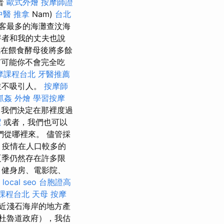
普
歐式外燴
按摩師證
中醫 推拿
Nam)
台北
客最多的海灘查汶海
評者和我的丈夫也說
在餵食酵母後將多餘
可能你不會完全吃
摩課程台北
牙醫推薦
並不吸引人。
按摩師
抓姦
外燴
學習按摩
我們決定在那裡度過
潔
或者，我們也可以
從哪裡來。 儘管採
，疫情在人口較多的
夏季仍然存在許多限
、健身房、電影院、
local seo
台胞證高
課程台北
天母 按摩
靠近淺石海岸的地方產
杜魯道政府），我估