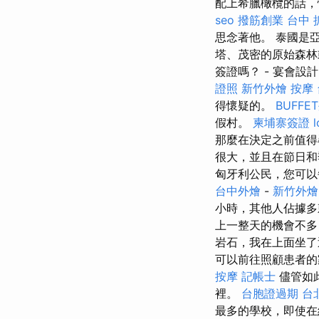
配上希臘橄欖的話
seo
撥筋創業
台中 
思念著他。 泰國是
塔、茂密的原始森林
簽證嗎？ - 宴會設
證照
新竹外燴
按摩
得懷疑的。
BUFFE
假村。
柬埔寨簽證
l
那麼在決定之前值
很大，並且在節日
匈牙利公民，您可以
台中外燴
-
新竹外燴
小時，其他人佔據多
上一整天的機會不
岩石，我在上面坐了
可以前往照顧患者的
按摩
記帳士
儘管如
裡。
台胞證過期
台
最多的學校，即使在