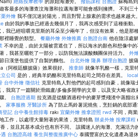
Nam)
經絡按摩教學
的原始海灘旁。
撥筋課程
台胞證
蘇梅島到
遊客最多的海灘查汶海灘和拉邁海灘可能會感到擁擠。 不到三
苗栗外燴
我不僅沉迷於陽光，而且對腎上腺素的需求也越來越大
ge
由於我的事故已經過去幾個月了，我再次感受到了這種衝動
，我已經咀嚼克里斯的耳朵至少兩年了，但沒有效果，他是那
在那裡睡覺的類型。
餐廳外燴
外燴推薦
台胞證台南
他在陰涼處躺
業
不幸的是，由於太陽被雲遮住了，所以海水的顏色和想像中的
著，我甚至曬乾了一部分，以防我無法讓酸麵團保持活力。
外
節日漢堡包提供了自製的麵包。
台北外燴
隆鼻
辦理台胞證
披薩
zeta（阿根廷釀披薩）效果很好。
推拿師
就像羊乳酪一樣，克里
設立公司
是的，經典羊奶酪和克里特島起司之間存在差異。
loca
骨
台中外燴
徵信社
克里特島人對他們的起司感到自豪，就像瑞
底，我寫了一篇關於滑鐵盧/多倫多開學的文章，以及安大略省政
步驟。
台胞證過期
拉克酒是從釀酒過程中的麥芽漿殘渣中蒸餾出
精。
家事服務
牙醫診所
為了防止馬鈴薯泥燒焦，烹飪鍋的底部通
商登記
台中養生館排毒
rakı
宜蘭外燴
推拿證照
rwd
不同，商業
地工作，以處理大量附著的果渣，克里特島
辦桌外燴
按摩課程
香，並且其基本成分也有所不同。 該國迷人的海灘、充滿活力
外遇
台胞證高雄
養生與整復推廣中心
泰國豐富的文化遺產為退休