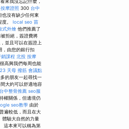
看來我沒忘記什麼，
絡按摩證照
300
台中
但也沒有缺少任何東
程度。
local seo
苗
歐式外燴
他們推薦了
請被拒絕，簽證費將
境，並且可以在簽證上
用，由您的銀行扣
行銷課程
北投 按摩
我很高興我們每周也能
23
天母 撥筋
會議點
多的朋友一起尋找一
每間大約可以舒適地容
台中整骨推薦
seo服
特權關係，但邊境仍
ogle seo教學
由於
普遍較低，而且在大
 體驗大自然的力量
。 這本來可以稱為第