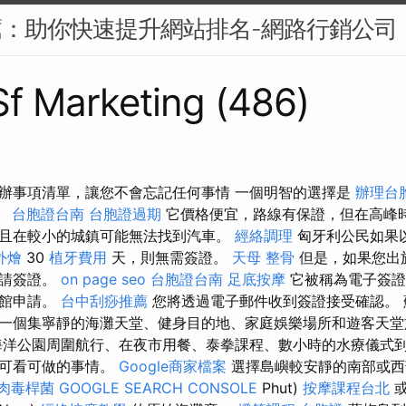
薦：助你快速提升網站排名-網路行銷公司
 Sf Marketing (486)
辦事項清單，讓您不會忘記任何事情 一個明智的選擇是
辦理台
r。
台胞證台南
台胞證過期
它價格便宜，路線有保證，但在高峰
且在較小的城鎮可能無法找到汽車。
經絡調理
匈牙利公民如果
外燴
30
植牙費用
天，則無需簽證。
天母 整骨
但是，如果您出
申請簽證。
on page seo
台胞證台南
足底按摩
它被稱為電子簽證
使館申請。
台中刮痧推薦
您將透過電子郵件收到簽證接受確認。 
一個集寧靜的海灘天堂、健身目的地、家庭娛樂場所和遊客天
洋公園周圍航行、在夜市用餐、泰拳課程、數小時的水療儀式
乏可看可做的事情。
Google商家檔案
選擇島嶼較安靜的南部或西
肉毒桿菌
GOOGLE SEARCH CONSOLE
Phut)
按摩課程台北