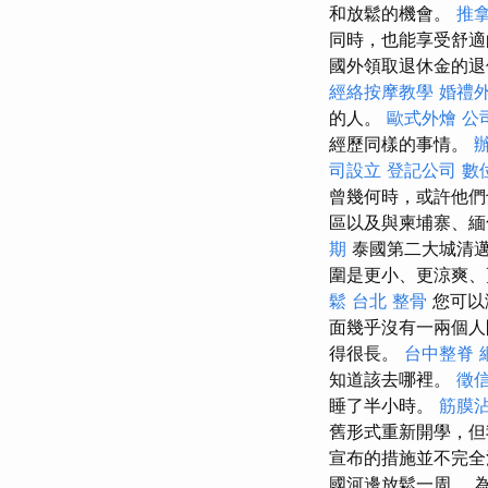
和放鬆的機會。
推拿
同時，也能享受舒
國外領取退休金的
經絡按摩教學
婚禮
的人。
歐式外燴
公
經歷同樣的事情。
司設立
登記公司
數
曾幾何時，或許他們
區以及與柬埔寨、緬
期
泰國第二大城清
圍是更小、更涼爽、
鬆
台北 整骨
您可以
面幾乎沒有一兩個
得很長。
台中整脊
知道該去哪裡。
徵
睡了半小時。
筋膜
舊形式重新開學，但
宣布的措施並不完全
國河邊放鬆一周。 