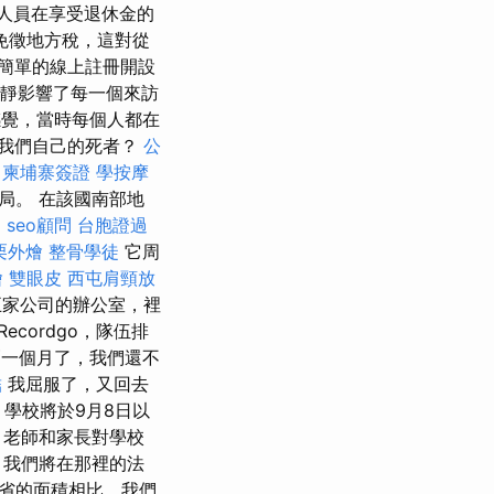
人員在享受退休金的
免徵地方稅，這對從
簡單的線上註冊開設
寧靜影響了每一個來訪
覺，當時每個人都在
我們自己的死者？
公
。
柬埔寨簽證
學按摩
局。 在該國南部地
p
seo顧問
台胞證過
栗外燴
整骨學徒
它周
燴
雙眼皮
西屯肩頸放
五家公司的辦公室，裡
Recordgo，隊伍排
一個月了，我們還不
結
我屈服了，又回去
學校將於9月8日以
，老師和家長對學校
，我們將在那裡的法
略省的面積相比，我們