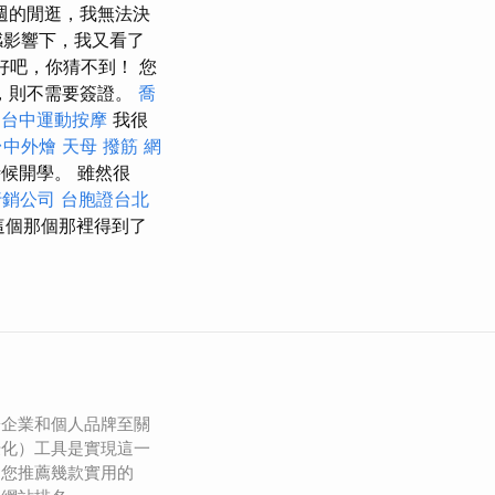
週的閒逛，我無法決
感影響下，我又看了
好吧，你猜不到！ 您
，則不需要簽證。
喬
台中運動按摩
我很
台中外燴
天母 撥筋
網
候開學。 雖然很
行銷公司
台胞證台北
這個那個那裡得到了
於企業和個人品牌至關
優化）工具是實現這一
為您推薦幾款實用的