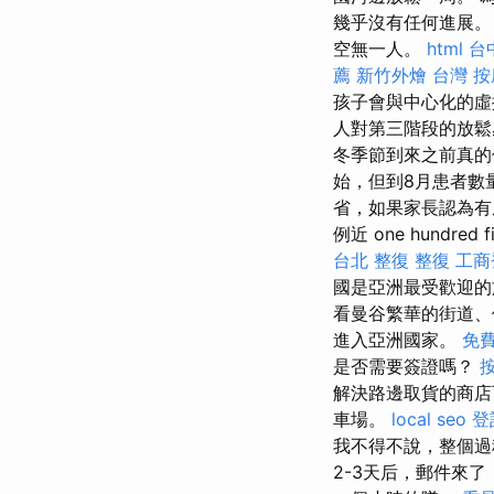
幾乎沒有任何進展。
空無一人。
html
台
薦
新竹外燴
台灣 按
孩子會與中心化的虛
人對第三階段的放鬆
冬季節到來之前真的
始，但到8月患者數
省，如果家長認為有
例近 one hundred f
台北 整復
整復
工商
國是亞洲最受歡迎
看曼谷繁華的街道、
進入亞洲國家。
免
是否需要簽證嗎？
解決路邊取貨的商店
車場。
local seo
登
我不得不說，整個
2-3天后，郵件來