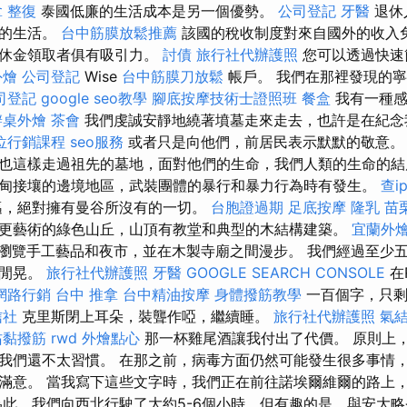
 整復
泰國低廉的生活成本是另一個優勢。
公司登記
牙醫
退休
適的生活。
台中筋膜放鬆推薦
該國的稅收制度對來自國外的收入
退休金領取者俱有吸引力。
討債
旅行社代辦護照
您可以透過快速
外燴
公司登記
Wise
台中筋膜刀放鬆
帳戶。 我們在那裡發現的
司登記
google seo教學
腳底按摩技術士證照班
餐盒
我有一種感
辦桌外燴
茶會
我們虔誠安靜地繞著墳墓走來走去，也許是在紀念
位行銷課程
seo服務
或者只是向他們，前居民表示默默的敬意
也這樣走過祖先的墓地，面對他們的生命，我們人類的生命的結
甸接壤的邊境地區，武裝團體的暴行和暴力行為時有發生。
查i
邁，絕對擁有曼谷所沒有的一切。
台胞證過期
足底按摩
隆乳
苗
更藝術的綠色山丘，山頂有教堂和典型的木結構建築。
宜蘭外
瀏覽手工藝品和夜市，並在木製寺廟之間漫步。 我們經過至少
人閒晃。
旅行社代辦護照
牙醫
GOOGLE SEARCH CONSOLE
在
網路行銷
台中 推拿
台中精油按摩
身體撥筋教學
一百個字，只剩
信社
克里斯閉上耳朵，裝聾作啞，繼續睡。
旅行社代辦護照
氣
沾黏撥筋
rwd
外燴點心
那一杯雞尾酒讓我付出了代價。 原則上，
我們還不太習慣。 在那之前，病毒方面仍然可能發生很多事情
滿意。 當我寫下這些文字時，我們正在前往諾埃爾維爾的路上
為此，我們向西北行駛了大約5-6個小時，但有趣的是，與安大