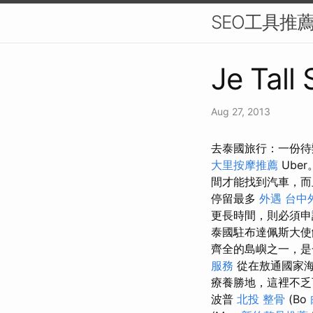
SEO工具推
Je Tall
Aug 27, 2013
去泰國旅行：一份待
大里按摩推薦
Ube
間才能找到汽車，而
停留最多
外遇
台中
更長時間，則必須
泰國駐布達佩斯大
齊全的島嶼之一，是
服務
從在敖通國家海
療養勝地，這裡不
波普
北投 整骨
(Bo