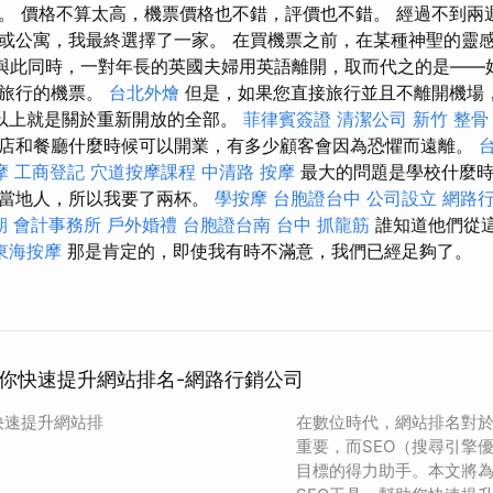
。 價格不算太高，機票價格也不錯，評價也不錯。 經過不到兩
或公寓，我最終選擇了一家。 在買機票之前，在某種神聖的靈
”與此同時，一對年長的英國夫婦用英語離開，取而代之的是——
續旅行的機票。
台北外燴
但是，如果您直接旅行並且不離開機場
以上就是關於重新開放的全部。
菲律賓簽證
清潔公司
新竹 整骨
店和餐廳什麼時候可以開業，有多少顧客會因為恐懼而遠離。
摩
工商登記
穴道按摩課程
中清路 按摩
最大的問題是學校什麼時
持當地人，所以我要了兩杯。
學按摩
台胞證台中
公司設立
網路
期
會計事務所
戶外婚禮
台胞證台南
台中 抓龍筋
誰知道他們從
東海按摩
那是肯定的，即使我有時不滿意，我們已經足夠了。
助你快速提升網站排名-網路行銷公司
快速提升網站排
在數位時代，網站排名對
重要，而SEO（搜尋引擎
目標的得力助手。本文將