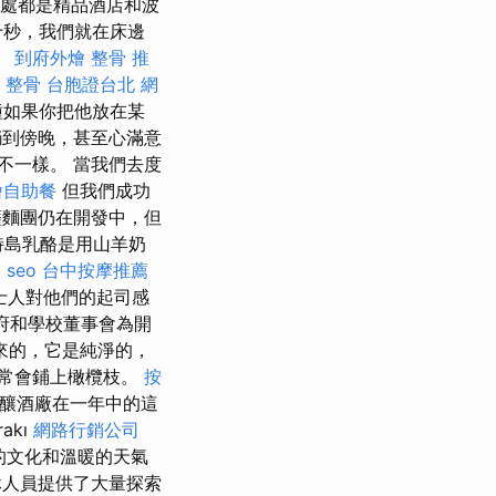
處都是精品酒店和波
十秒，我們就在床邊
。
到府外燴
整骨 推
。
整骨
台胞證台北
網
種如果你把他放在某
到傍晚，甚至心滿意
不一樣。 當我們去度
燴自助餐
但我們成功
麵團仍在開發中，但
特島乳酪是用山羊奶
l seo
台中按摩推薦
士人對他們的起司感
府和學校董事會為開
來的，它是純淨的，
常會鋪上橄欖枝。
按
釀酒廠在一年中的這
rakı
網路行銷公司
的文化和溫暖的天氣
人員提供了大量探索