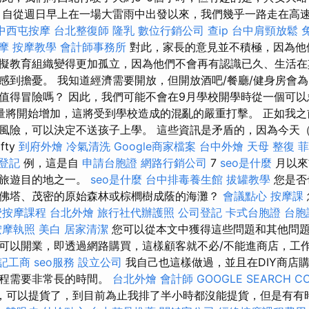
 自從週日早上在一場大雷雨中出發以來，我們幾乎一路走在高
中西屯按摩
台北整復師
隆乳
數位行銷公司
查ip
台中肩頸放鬆
摩
按摩教學
會計師事務所
對此，家長的意見並不積極，因為他
擬教育組織變得更加孤立，因為他們不會再有認識已久、生活在
感到擔憂。 我知道經濟需要開放，但開放酒吧/餐廳/健身房會為
值得冒險嗎？ 因此，我們可能不會在9月學校開學時從一個可以
量將開始增加，這將受到學校造成的混亂的嚴重打擊。 正如我
風險，可以決定不送孩子上學。 這些資訊是矛盾的，因為今天（8 
ifty
到府外燴
冷氣清洗
Google商家檔案
台中外燴
天母 整復
菲
登記
例，這是自
申請台胞證
網路行銷公司
7
seo是什麼
月以來
的旅遊目的地之一。
seo是什麼
台中排毒養生館
拔罐教學
您是否
佛塔、茂密的原始森林或棕櫚樹成蔭的海灘？
會議點心
按摩課
費按摩課程
台北外燴
旅行社代辦護照
公司登記
卡式台胞證
台胞
按摩執照
美白
居家清潔
您可以從本文中獲得這些問題和其他問題
可以開業，即透過網路購買，這樣顧客就不必/不能進商店，工
記工商
seo服務
設立公司
我自己也這樣做過，並且在DIY商店購
過程需要非常長的時間。
台北外燴
會計師
GOOGLE SEARCH C
了，可以提貨了，到目前為止我排了半小時都沒能提貨，但是有有時