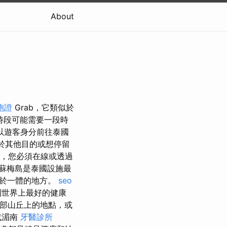
About
胞證
Grab，它類似於
時段可能需要一段時
以遊客身分前往泰國
於其他目的或想停留
，您必須在線或透過
蘇梅島是泰國設施最
堂於一體的地方。
seo
到世界上最好的健康
部山丘上的地點，或
或湄南
牙醫診所