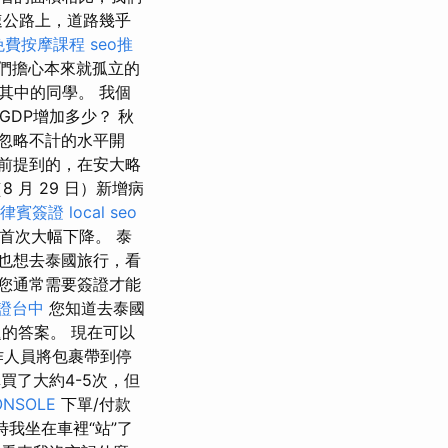
速公路上，道路幾乎
免費按摩課程
seo推
們擔心本來就孤立的
其中的同學。 我個
GDP增加多少？ 秋
忽略不計的水平開
之前提到的，在安大略
月 29 日）新增病
律賓簽證
local seo
首次大幅下降。 泰
也想去泰國旅行，看
您通常需要簽證才能
證台中
您知道去泰國
的答案。 現在可以
作人員將包裹帶到停
買了大約4-5次，但
ONSOLE
下單/付款
我坐在車裡“站”了