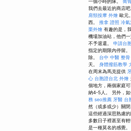
一個小時的隊。
喬
我們去最近的商店吧
肩頸按摩
外燴
歐元
西。
推拿 證照
冷氣
栗外燴
有趣的是，我
機場加油站，他們一
不予退還。
申請台
指定的期限內停留
除。
台中 中醫 整骨
天。
身體撥筋教學
在周末為馬克提供
心
台胞證台北
外燴
個地方，兩個家庭
納4-5人。 另外
務
seo推薦
牙醫
台
然（或多或少）關
這些經過深思熟慮的
多數日子裡甚至有輕
是一種莫名的感覺。