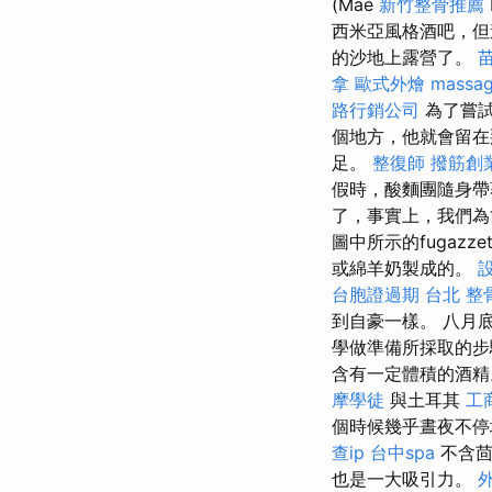
(Mae
新竹整骨推薦
西米亞風格酒吧，但
的沙地上露營了。
拿
歐式外燴
massa
路行銷公司
為了嘗試
個地方，他就會留
足。
整復師
撥筋創
假時，酸麵團隨身帶
了，事實上，我們為
圖中所示的fugaz
或綿羊奶製成的。
台胞證過期
台北 整
到自豪一樣。 八月
學做準備所採取的
含有一定體積的酒
摩學徒
與土耳其
工
個時候幾乎晝夜不停
查ip
台中spa
不含茴
也是一大吸引力。