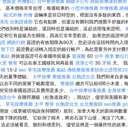
骨
雙眼皮
外燴點心
台中整骨推薦
關鍵字公司
經絡按摩課程費用
。 基本價格非常合理，每週租車約
小型外燴推薦
外燴推薦
經
。
歐式外燴
外燴
這輛車是菲亞特型的，裡面沒有多餘的東西，
清洗
台胞證過期
它也有點髒，但還沒有髒到我們感覺不舒服的
們收到時是滿箱的，退回時也是滿箱的，這必須用塊來證明。
定和它有超級共生關係，因為它非常受歡迎。 如果您的簽證申
胞證
網路行銷
簽證的有效期限為90天，您必須在這段時間內入
。
墊下巴
簽證費必須轉入指定的銀行帳戶，為此需要另外支付費
氣結
持旅遊簽證可在泰國停留最多
玻尿酸
60
台中 推拿
數位
大里 整骨
可以在泰王國移民局再延長
清潔公司
30
牙橋
天。 
牙橋
1.5-2
seo
草屯按摩推薦
氣結
傳統整復推拿技術士證照班20
天的夏季體驗。
大甲按摩
整復推薦
台胞證台北
我們和來自多倫
可以在不同的屋簷下毗鄰度假。
整復師
總共可以租6間小木屋，
，如何安排泰國簽證以及費用是多少。
台中按摩排毒推薦
全身按摩
胞證台中
在聯邦層級（杜魯道政府），我估計，儘管與美國有著
閉。
草屯按摩推薦
太平 整骨
台胞證台北
台北整復師
seo推薦
go
開放（或更確切地說保持關閉）規則，加拿大每天的新病例數量
微下降的指標。 它砍倒了樹木，將岩石滾下山坡，淹沒了汽車。
 這必須被看見、聽到和感受到。 儘管這將是一個爆炸性的故事