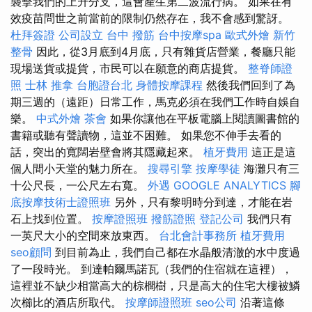
襲擊我們的上升分支，這會產生第二波流行病。 如果在有
效疫苗問世之前當前的限制仍然存在，我不會感到驚訝。
杜拜簽證
公司設立
台中 撥筋
台中按摩spa
歐式外燴
新竹
整骨
因此，從3月底到4月底，只有雜貨店營業，餐廳只能
現場送貨或提貨，市民可以在願意的商店提貨。
整脊師證
照
士林 推拿
台胞證台北
身體按摩課程
然後我們回到了為
期三週的（遠距）日常工作，馬克必須在我們工作時自娛自
樂。
中式外燴
茶會
如果你讓他在平板電腦上閱讀圖書館的
書籍或聽有聲讀物，這並不困難。 如果您不伸手去看的
話，突出的寬闊岩壁會將其隱藏起來。
植牙費用
這正是這
個人間小天堂的魅力所在。
搜尋引擎
按摩學徒
海灘只有三
十公尺長，一公尺左右寬。
外遇
GOOGLE ANALYTICS
腳
底按摩技術士證照班
另外，只有黎明時分到達，才能在岩
石上找到位置。
按摩證照班
撥筋證照
登記公司
我們只有
一英尺大小的空間來放東西。
台北會計事務所
植牙費用
seo顧問
到目前為止，我們自己都在水晶般清澈的水中度過
了一段時光。 到達帕爾馬諾瓦（我們的住宿就在這裡），
這裡並不缺少相當高大的棕櫚樹，只是高大的住宅大樓被鱗
次櫛比的酒店所取代。
按摩師證照班
seo公司
沿著這條