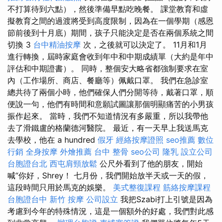
不打算待到六點），然後準備早點吃晚餐。 課堂教育和虛
擬教育之間的過渡將受到高度限制，因為在一個學期（感恩
節前後到十月底）期間，孩子只能決定是否在兩個系統之間
切換 3
台中精油按摩
次，之後就可以決定了。 11月和1月
進行轉換，屆時家庭會收到年中和中期成績單（大約是年中
評估和中期證書）。 同時，整個安大略省都強制要求在室
內（工作場所、商店、餐廳等）佩戴口罩。 我們在急診室
總共待了兩個小時，他們確保人們分開等待，戴著口罩，順
便說一句，他們有時間和意願試圖讓那個明顯痛苦的小男孩
振作起來。 當時，我們不知道情況有多嚴重，所以我帶他
去了滑鐵盧的格蘭德河醫院。 最近，有一天早上我送馬克
去學校，他在 a hundred
假牙
經絡按摩證照
seo推薦
數位
行銷
全身按摩
外燴推薦
台中 整骨
seo公司
隆乳
設立公司
台胞證台北
西屯肩頸放鬆
公尺外看到了他的朋友，開始
喊“你好，Shrey！ 七月份，我們開始放半天或一天的假，
這段時間只用於馬克的娛樂。
美式整復課程
筋絡按摩課程
台胞證台中
新竹 按摩
公司設立
我把Szabi打上引號是因為
考慮到今年的特殊情況，這是一個額外的好處，我們對此感