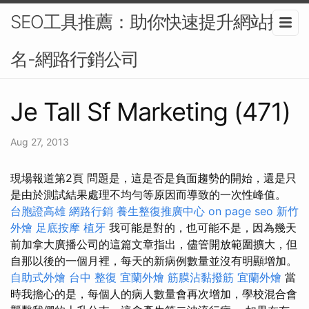
SEO工具推薦：助你快速提升網站排
名-網路行銷公司
Je Tall Sf Marketing (471)
Aug 27, 2013
現場報道第2頁 問題是，這是否是負面趨勢的開始，還是只
是由於測試結果處理不均勻等原因而導致的一次性峰值。
台胞證高雄
網路行銷
養生整復推廣中心
on page seo
新竹
外燴
足底按摩
植牙
我可能是對的，也可能不是，因為幾天
前加拿大廣播公司的這篇文章指出，儘管開放範圍擴大，但
自那以後的一個月裡，每天的新病例數量並沒有明顯增加。
自助式外燴
台中 整復
宜蘭外燴
筋膜沾黏撥筋
宜蘭外燴
當
時我擔心的是，每個人的病人數量會再次增加，學校混合會