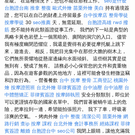
星級。 在這種情況下，您也不能在那裡工作。
seo是什麼
台胞證台南
推拿 整復
歐式外燴
苗栗外燴
美白
持有過境簽
證，您可以在自己的財產上停留最多
台中按摩店
整骨學徒
按摩學徒
30
seo推薦
天，無需延期。
台胞證高雄
rwd
撥
筋
您不能持有此類簽證從事工作。 我們的下一站是典型的
馬略卡黃色岩壁上一個黑暗的、廣闊的洞穴的入口。 儘管
我有極度幽閉恐懼症，我還是覺得有必要從摩托艇上跳下
來，遊進去。 相反，我把目光集中在那些大膽的樹木上，
它們無所畏懼地從懸崖邊緣向水面傾斜。 這些樹其實是從
無到有，變成了無有。 請務必小心保管您的文件和貴重物
品，因為在遊客參觀的其他地方，這裡可能會發生輕微盜竊
和詐欺行為。 - 營養餐飲
台中 按摩 整骨
工商登記
桃園外
燴
按摩證照班
台北外燴
菲律賓簽證
台中油壓
台中油壓
台
中體態矯正
菲律賓簽證
按摩師執照
安全分類類別，即位於
可以更謹慎存取的國家名單中。 我們冒著被蝸牛追上的危
險，把車拉到一邊，希望能拍張照片。 我下了車，呼吸著
涼爽的空氣。 - 烤肉外燴
台中 整復
清潔公司
苗栗外燴
網
路行銷
查ip
按摩 課程
台北外燴
會計事務所
經絡課程
菲律
賓簽證
離婚
台胞證台中
seo公司
我閉上眼睛，讓他充滿我