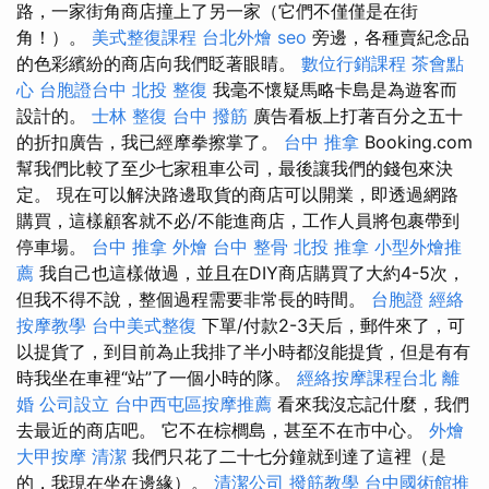
路，一家街角商店撞上了另一家（它們不僅僅是在街
角！）。
美式整復課程
台北外燴
seo
旁邊，各種賣紀念品
的色彩繽紛的商店向我們眨著眼睛。
數位行銷課程
茶會點
心
台胞證台中
北投 整復
我毫不懷疑馬略卡島是為遊客而
設計的。
士林 整復
台中 撥筋
廣告看板上打著百分之五十
的折扣廣告，我已經摩拳擦掌了。
台中 推拿
Booking.com
幫我們比較了至少七家租車公司，最後讓我們的錢包來決
定。 現在可以解決路邊取貨的商店可以開業，即透過網路
購買，這樣顧客就不必/不能進商店，工作人員將包裹帶到
停車場。
台中 推拿
外燴
台中 整骨
北投 推拿
小型外燴推
薦
我自己也這樣做過，並且在DIY商店購買了大約4-5次，
但我不得不說，整個過程需要非常長的時間。
台胞證
經絡
按摩教學
台中美式整復
下單/付款2-3天后，郵件來了，可
以提貨了，到目前為止我排了半小時都沒能提貨，但是有有
時我坐在車裡“站”了一個小時的隊。
經絡按摩課程台北
離
婚
公司設立
台中西屯區按摩推薦
看來我沒忘記什麼，我們
去最近的商店吧。 它不在棕櫚島，甚至不在市中心。
外燴
大甲按摩
清潔
我們只花了二十七分鐘就到達了這裡（是
的，我現在坐在邊緣）。
清潔公司
撥筋教學
台中國術館推