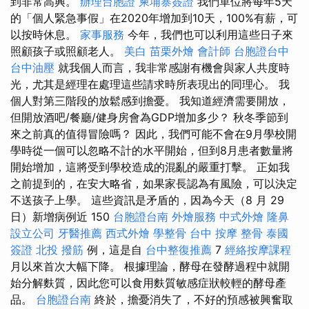
到非常高興。
辦理台胞證
柬埔寨簽證
我們單位將每年5天
的「個人緊急事假」在2020年增加到10天，100%有薪，可
以按時休息。
家事服務
今年，我們也可以利用這些日子來
照顧孩子或照顧老人。
美白
苗栗外燴
會計師
台胞證台中
台中油壓
就我個人而言，我非常感謝有機會與家人共度時
光，尤其是經理在處理這些請求時所表現出的同理心。 我
個人對第三階段的放鬆感到擔憂。 我知道經濟需要開放，
但開放酒吧/餐廳/健身房會為GDP增加多少？ 秋冬季節到
來之前真的值得冒險嗎？ 因此，我們可能不會在9月學校開
學時從一個可以忽略不計的水平開始，但到8月患者數量將
開始增加，這將受到學校造成的混亂的嚴重打擊。 正如我
之前提到的，在安大略省，如果家長認為有風險，可以決定
不送孩子上學。 這些資訊是矛盾的，因為今天（8 月 29
日）新增病例近 150
台胞證台南
外燴服務
中式外燴
隆鼻
設立公司
牙醫推薦
西式外燴
學整骨
台中 按摩 整骨
泰國
簽證
北投 撥筋
例，這是自
台中整復推薦
7
經絡按摩課程
月以來首次大幅下降。 根據理論，酵母在發酵過程中就開
始分解麩質，因此您可以食用麩質敏感症狀較輕的酵母產
品。
台胞證台南
終於，擔憂消失了，不好的預感被興奮取