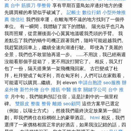
薦
台中 筋膜刀
學整骨
享有早期百靈鳥如岸邊好地方的優
先購買權的希望似乎破滅了。
記帳士
數位行銷
小型外燴推
薦
徵信社
我們很幸運，在離海灣不遠的地方找到了一個停
車位。 有一瞬間，我體驗了當下的體驗。 陽光似乎也只為
我而照耀，從雲層後面小心翼翼地溫暖我禿頭的手臂。 我
差點忘了我們的蝸牛司機正跟著我們，隨時可能超越我們。
我趕緊跳回車上，繼續全速向湖邊行駛。 即使為了美麗的
全景，我們也不敢冒險再退一步。 ……不用說，我已經兩週
沒能看那個手提箱了，更不用說打開它了。 相反，我又打
包了一份，隔天搭乘第一架飛機飛回家。 古巴變成了杜
拜，杜拜變成了匈牙利，而在匈牙利，人們可以在家觀看，
可能還可以購買…繼續。 到 eleven
申請台胞證
seo服務
辦
桌外燴
新竹外燴
台中 撥筋
中醫 推拿
關鍵字公司
台中 推
拿
月中旬，我們能夠預訂住宿，這是計劃中的一個里程
碑。
雙眼皮
整復 整骨
離婚
seo顧問
這些方案早已選定
（例如，以瑞士方式），然後我們最終決定放棄第一個計
劃，即我們將住在棕櫚樹上的豪華酒店。
html
相反，我們
選擇了一家價格相當正常的好酒店，如果我沒記錯的話，四