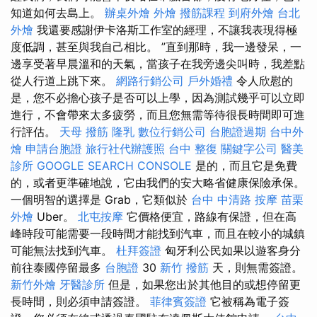
知道如何去島上。
辦桌外燴
外燴
撥筋課程
到府外燴
台北
外燴
我還要感謝伊卡洛斯工作室的經理，不讓我表現得極
度低調，甚至與我自己相比。 ”直到那時，我一邊發呆，一
邊享受著早晨溫和的天氣，當孩子在我旁邊尖叫時，我差點
從人行道上跳下來。
網路行銷公司
戶外婚禮
令人欣慰的
是，您不必擔心孩子是否可以上學，因為測試幾乎可以立即
進行，不會帶來太多疲勞，而且您無需等待很長時間即可進
行評估。
天母 撥筋
隆乳
數位行銷公司
台胞證過期
台中外
燴
申請台胞證
旅行社代辦護照
台中 整復
關鍵字公司
醫美
診所
GOOGLE SEARCH CONSOLE
是的，而且它是免費
的，或者更準確地說，它由我們的安大略省健康保險承保。
一個明智的選擇是 Grab，它類似於
台中 中清路 按摩
苗栗
外燴
Uber。
北屯按摩
它價格便宜，路線有保證，但在高
峰時段可能需要一段時間才能找到汽車，而且在較小的城鎮
可能無法找到汽車。
杜拜簽證
匈牙利公民如果以遊客身分
前往泰國停留最多
台胞證
30
新竹 撥筋
天，則無需簽證。
新竹外燴
牙醫診所
但是，如果您出於其他目的或想停留更
長時間，則必須申請簽證。
菲律賓簽證
它被稱為電子簽