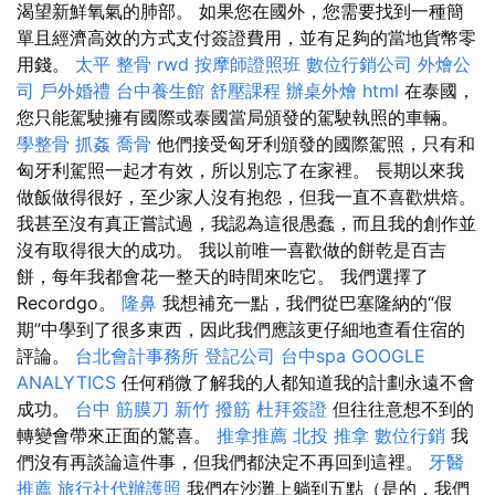
渴望新鮮氧氣的肺部。 如果您在國外，您需要找到一種簡
單且經濟高效的方式支付簽證費用，並有足夠的當地貨幣零
用錢。
太平 整骨
rwd
按摩師證照班
數位行銷公司
外燴公
司
戶外婚禮
台中養生館
舒壓課程
辦桌外燴
html
在泰國，
您只能駕駛擁有國際或泰國當局頒發的駕駛執照的車輛。
學整骨
抓姦
喬骨
他們接受匈牙利頒發的國際駕照，只有和
匈​​牙利駕照一起才有效，所以別忘了在家裡。 長期以來我
做飯做得很好，至少家人沒有抱怨，但我一直不喜歡烘焙。
我甚至沒有真正嘗試過，我認為這很愚蠢，而且我的創作並
沒有取得很大的成功。 我以前唯一喜歡做的餅乾是百吉
餅，每年我都會花一整天的時間來吃它。 我們選擇了
Recordgo。
隆鼻
我想補充一點，我們從巴塞隆納的“假
期”中學到了很多東西，因此我們應該更仔細地查看住宿的
評論。
台北會計事務所
登記公司
台中spa
GOOGLE
ANALYTICS
任何稍微了解我的人都知道我的計劃永遠不會
成功。
台中 筋膜刀
新竹 撥筋
杜拜簽證
但往往意想不到的
轉變會帶來正面的驚喜。
推拿推薦
北投 推拿
數位行銷
我
們沒有再談論這件事，但我們都決定不再回到這裡。
牙醫
推薦
旅行社代辦護照
我們在沙灘上躺到五點（是的，我們