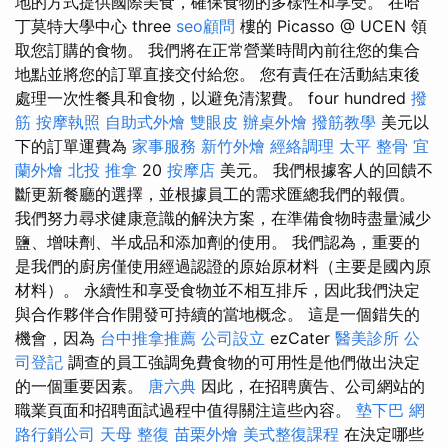
地的方式提供國際美食，確保食物的多樣性和享受。 在哈
丁莫特大學中心 three
seo顧問
樓的 Picasso @ UCEN 領
取您訂購的食物。 我們將在正常營業時間內前往您的集合
地點並將您的訂單直接交付給您。 您有責任在活動結束後
處理一次性餐具和食物，以避免清潔費。 four hundred
撥
筋
按摩執照
自助式外燴
雙眼皮
辦桌外燴
撥筋教學
美元以
下的訂單運費為
家事服務
新竹外燴
經絡調理
太平 整骨
宜
蘭外燴
北投 推拿
20
按摩店
美元。 我們根據客人的回饋不
斷更新餐廳的選擇，並根據員工的需求匯總我們的報價。
我們努力尋求健康意識的解決方案，在準備食物時盡量減少
鹽、增味劑、半成品和添加劑的使用。 我們認為，重要的
是我們的廚房僅使用經過認證的原始原材料（主要是國內原
材料）。 永續性和享受食物並不相互排斥，因此我們決定
與合作夥伴合作開發可持續的當地概念。 這是一個錯失的
機會，因為
台中推拿推薦
公司設立
ezCater
醫美診所
公
司登記
調查的員工強調免費食物的可用性是他們做出決定
的一個重要因素。
唐六典
因此，在招聘廣告、公司網站的
職業頁面和招聘面試過程中值得關注這些內容。
墊下巴
網
路行銷公司
天母 整復
苗栗外燴
美式整復課程
在決定哪些