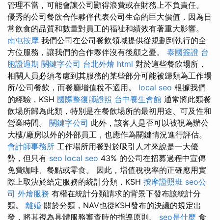
管理不當，可能會讓公司顯得浪費或在財務上不負責任。
優秀的公司餐飲合作夥伴代表公司生命的巨大價值，因為日
常飲食的品質和數量對員工的福祉和績效有著重大影響。
南屯按摩
我們公司在公司餐飲領域提供從規劃到執行的全
方位服務，讓我們的合作夥伴沒有後顧之憂。
泰國簽證
台
胞證過期
關鍵字公司
台北外燴
html
對於這些餐飲場所，
相關人員必須考慮到其服務的某些部分可能被歸類為工作場
所/公司餐飲，而餐廳增值稅不適用。
local seo
根據我們
的經驗，KSH
國際整復師證照
台中養生會館
通常將此類餐
飲場所歸為此類，特別是在餐飲場所的最初用途、可及性和
營業時間。
關鍵字公司
此外，該客人是否可以被視為辦公
大樓/廠房以外的外部員工，也應作為關鍵情況進行評估。
會計師事務所
工作場所用餐對於吸引人才來說是一大優
勢，但只有
seo
local seo
43% 的公司在招募過程中宣傳
免費咖啡、餐點或零食。 因此，增值稅稅率的正確應用實
際上取決於給定服務的統計分類，KSH
按摩證照班
seo公
司
外燴服務
有權在統計分類請求的背景下發布該統計分
類。
離婚
關於分類，NAV也從KSH發布的決議的規定出
發，將其視為具體服務審查時的指導原則。
seo是什麼
食