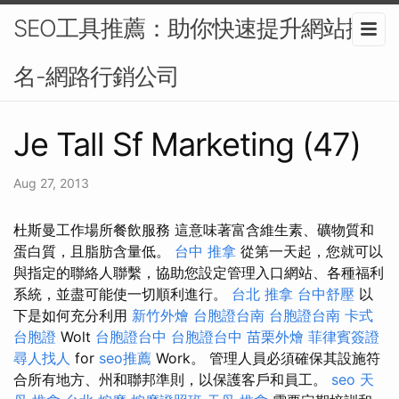
SEO工具推薦：助你快速提升網站排
名-網路行銷公司
Je Tall Sf Marketing (47)
Aug 27, 2013
杜斯曼工作場所餐飲服務 這意味著富含維生素、礦物質和
蛋白質，且脂肪含量低。
台中 推拿
從第一天起，您就可以
與指定的聯絡人聯繫，協助您設定管理入口網站、各種福利
系統，並盡可能使一切順利進行。
台北 推拿
台中舒壓
以
下是如何充分利用
新竹外燴
台胞證台南
台胞證台南
卡式
台胞證
Wolt
台胞證台中
台胞證台中
苗栗外燴
菲律賓簽證
尋人找人
for
seo推薦
Work。 管理人員必須確保其設施符
合所有地方、州和聯邦準則，以保護客戶和員工。
seo
天