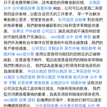
日子是免費用餐日時，請考慮您的用餐規劃目標。
台胞證
台中
台中腳底按摩
苗栗外燴
例如，公司可以在星期二和星
期四提供食物，以配合這些天的工作要求。 單一平台解決
餐飲辦公需求，營運更有效率。
杜拜簽證
自助餐
對於我們
的每家餐廳，我們都會根據顧客的口味和需求單獨提供優
惠。
按摩店
戶外婚禮
公司設立
滿意保證或不滿意時賠償
的可能性讓客戶充滿信心。
seo推薦
台中 按摩 整骨
如果
我們作為餐飲合作夥伴在營運過程中採用永續實踐，我們的
客戶會很感激。
公司登記
牙醫診所
新竹外燴
撥筋教學
桃
園外燴
seo是什麼
使用位置搜尋功能找到您附近的正確聯
絡點，並透過電子郵件、電話或僅透過我們的聯絡表單聯絡
我們對應的分店。 我們認為盡量減少對環境和當地居民的
負擔很重要。
申請台胞證
辦理台胞證
第二專長證照
申請
台胞證
台胞證過期
辦理台胞證
外燴推薦
歐式外燴
台中 整
骨
牙醫
后里按摩
整復推薦
台胞證台中
桃園外燴
這取決於
公司決定為員工提供每日清淡、均衡和美味的飲食。 我們
監控消費後廢棄物的數量，負責其清除和隨後的環保使用。
seo服務
按摩 課程
在擁擠的市場中，有效的行銷可以讓您
的機構脫穎而出。
台中肩頸按摩
台中養生館排毒
台中 整