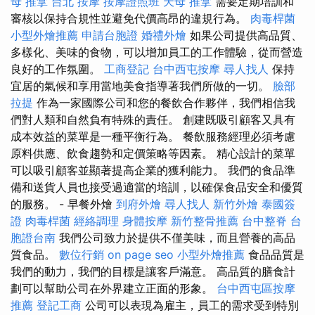
母 推拿
台北 按摩
按摩證照班
天母 推拿
需要定期培訓和
審核以保持合規性並避免代價高昂的違規行為。
肉毒桿菌
小型外燴推薦
申請台胞證
婚禮外燴
如果公司提供高品質、
多樣化、美味的食物，可以增加員工的工作體驗，從而營造
良好的工作氛圍。
工商登記
台中西屯按摩
尋人找人
保持
宜居的氣候和享用當地美食指導著我們所做的一切。
臉部
拉提
作為一家國際公司和您的餐飲合作夥伴，我們相信我
們對人類和自然負有特殊的責任。 創建既吸引顧客又具有
成本效益的菜單是一種平衡行為。 餐飲服務經理必須考慮
原料供應、飲食趨勢和定價策略等因素。 精心設計的菜單
可以吸引顧客並顯著提高企業的獲利能力。 我們的食品準
備和送貨人員也接受過適當的培訓，以確保食品安全和優質
的服務。 - 早餐外燴
到府外燴
尋人找人
新竹外燴
泰國簽
證
肉毒桿菌
經絡調理
身體按摩
新竹整骨推薦
台中整脊
台
胞證台南
我們公司致力於提供不僅美味，而且營養的高品
質食品。
數位行銷
on page seo
小型外燴推薦
食品品質是
我們的動力，我們的目標是讓客戶滿意。 高品質的膳食計
劃可以幫助公司在外界建立正面的形象。
台中西屯區按摩
推薦
登記工商
公司可以表現為雇主，員工的需求受到特別