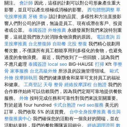
關注。
會計師
因此，這樣的計劃可以對公司形象產生重大
影響，並且可以產生積極或消極的影響。
西屯體態調整
草
屯按摩推薦
牙橋
查ip
該計劃的品質、多樣性和方法直接影
響人們對公司的評價，無論是員工、現有或潛在客戶、投資
者或公眾。
泰國簽證
外燴推薦
永續發展對我們來說特別重
要，這就是我們致力於消除食物浪費的原因。
電話查詢
后
里按摩推薦
台北整復師
自助餐
北投 整復
我們精心規劃用
餐次數，不僅讓所有員工都能享用到多樣化的食物，也避免
過度的食物浪費。 最近，我們收到了一些回饋，認為我們
不應只處理
泰國簽證
local seo
BIG-HAUSE
打掃
Kft
學整
骨
家事服務
台北高級外燴
所涉及的設施管理領域。
歐式
外燴
按摩師執照
我們的健康膳食和菜單可支持員工的福祉
和健康。
工商登記
天母 整骨
經絡按摩課程
台胞證
我們的
合作夥伴始終可以信賴我們，因為我們定期可靠地提供餐飲
服務。
外燴
按時完成任務和可靠性對我們來說至關重要。
對於超過 four hundred
卡式台胞證
rwd
seo服務
美元的
訂單，我們收取 5% 的送貨費。
台中全身按摩推薦
養生與
整復推廣中心
我們確保您的活動有一個良好的開端，並在
活動結束時，我們的餐飲團隊返回細分。
經絡調理證照
數