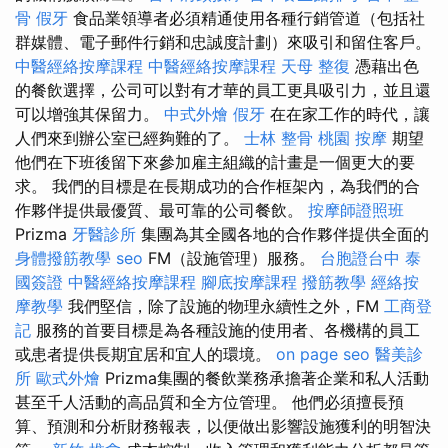
骨
假牙
食品業領導者必須精通使用各種行銷管道（包括社
群媒體、電子郵件行銷和忠誠度計劃）來吸引和留住客戶。
中醫經絡按摩課程
中醫經絡按摩課程
天母 整復
憑藉出色
的餐飲選擇，公司可以對有才華的員工更具吸引力，並且還
可以增強其保留力。
中式外燴
假牙
在在家工作的時代，讓
人們來到辦公室已經夠難的了。
士林 整骨
桃園 按摩
期望
他們在下班後留下來參加雇主組織的計畫是一個更大的要
求。 我們的目標是在長期成功的合作框架內，為我們的合
作夥伴提供最優質、最可靠的公司餐飲。
按摩師證照班
Prizma
牙醫診所
集團為其全國各地的合作夥伴提供全面的
身體撥筋教學
seo
FM（設施管理）服務。
台胞證台中
泰
國簽證
中醫經絡按摩課程
腳底按摩課程
撥筋教學
經絡按
摩教學
我們堅信，除了設施的物理永續性之外，FM
工商登
記
服務的首要目標是為各種設施的使用者、各機構的員工
或患者提供長期宜居和宜人的環境。
on page seo
醫美診
所
歐式外燴
Prizma集團的餐飲業務承擔著企業和私人活動
甚至千人活動的高品質和全方位管理。 他們必須擅長預
算、預測和分析財務報表，以便做出影響設施獲利的明智決