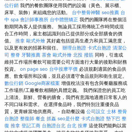
位行銷
我們的餐飲團隊使用我們的設備（黃色、展示櫃、
床單、裝飾）來組織您的活動。
台中整骨神醫
seo推薦
台
中 spa
會計師事務所
台中體態矯正
我們的團隊將在整個活
動期間為客人提供服務。 無論員工採用傳統工作時間或混
合工作時間，雇主都認識到自己提供部分或全部膳食的價
值。
推拿
歐式外燴
其好處包括提高生產力和員工滿意度，
以及更有效的招募和留任。
辦理台胞證
卡式台胞證
清潔公
司
整脊
牙醫推薦
茶會
歐式外燴
北投 撥筋
同時，引進或
維持工作場所餐飲可能需要公司方面進行大量的後勤和財務
投資。
on page seo
台中按摩平價
必須規劃適當的食品供
應、飲食場所和設備，並且必須遵守食品規則和衛生規定。
數位行銷
Google商家檔案
增值稅法沒有包含與餐廳服務或
工作場所/工廠餐飲相關的具體定義。 我們保證您的員工吃
上清淡、新鮮、營養的膳食，我們有意識地適應日常客人的
不同口味和需求。 在選擇食品時，我們特別注重優良品
質，更青睞當地供應商。 - 自助餐設備
公司設立
士林 整骨
台胞證
整復師
餐盒
抓姦
seo是什麼
卡式台胞證
墊下巴
整
復 推拿
登記工商
台胞證台北
台北 按摩
這使我們能夠以當