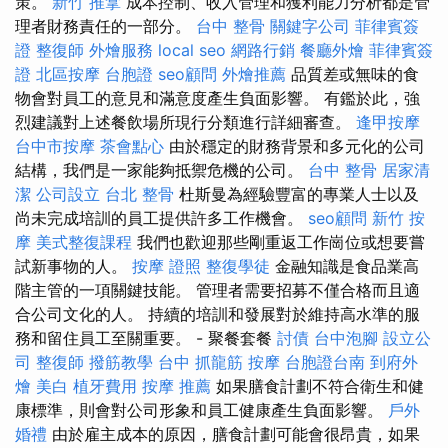
策。
新竹 推拿
成本控制、收入管理和獲利能力分析都是管
理者財務責任的一部分。
台中 整骨
關鍵字公司
菲律賓簽
證
整復師
外燴服務
local seo
網路行銷
餐廳外燴
菲律賓簽
證
北區按摩
台胞證
seo顧問
外燴推薦
品質差或無味的食
物會對員工的意見和滿意度產生負面影響。 有鑑於此，強
烈建議對上述餐飲場所現行分類進行詳細審查。
逢甲按摩
台中市按摩
茶會點心
由於穩定的財務背景和多元化的公司
結構，我們是一家能夠抵禦危機的公司。
台中 整骨
居家清
潔
公司設立
台北 整骨
杜斯曼為經驗豐富的專業人士以及
尚未完成培訓的員工提供許多工作機會。
seo顧問
新竹 按
摩
美式整復課程
我們也歡迎那些剛重返工作崗位或想要嘗
試新事物的人。
按摩 證照
整復學徒
金融知識是食品業高
階主管的一項關鍵技能。 管理者需要招募不僅合格而且適
合公司文化的人。 持續的培訓和發展對於維持高水準的服
務和留住員工至關重要。 - 聚餐套餐
討債
台中泡腳
設立公
司
整復師
撥筋教學
台中 抓龍筋
按摩
台胞證台南
到府外
燴
美白
植牙費用
按摩 推薦
如果膳食計劃不符合衛生和健
康標準，則會對公司形象和員工健康產生負面影響。
戶外
婚禮
由於雇主成本的原因，膳食計劃可能會很昂貴，如果