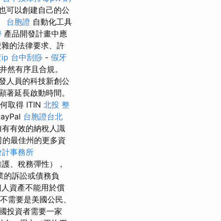
也可以創建自己的公
。
台胞證
自動化工具
學
產品開發計畫中應
複雜的法律要求、許
ip
台中刮痧
-
假牙
務井然有序且合規。
發人員的科技新創公
顯著延長啟動時間。
取得 ITIN
北投 整
ayPal
台胞證台北
擁有有效的納稅人識
公司的最佳州的更多資
會計事務所
理維護、稅務彈性），
業的訴訟或債務負
個人資產不能用於償
不需要是美國公民、
 美國投資者需要一家