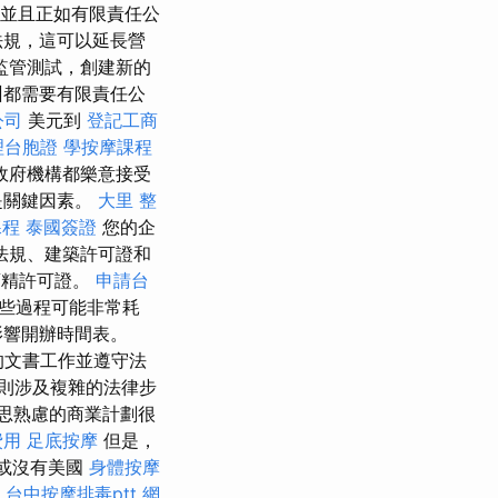
並且正如有限責任公
法規，這可以延長營
監管測試，創建新的
州都需要有限責任公
公司
美元到
登記工商
理台胞證
學按摩課程
政府機構都樂意接受
是關鍵因素。
大里 整
課程
泰國簽證
您的企
法規、建築許可證和
酒精許可證。
申請台
些過程可能非常耗
影響開辦時間表。
的文書工作並遵守法
則涉及複雜的法律步
思熟慮的商業計劃很
費用
足底按摩
但是，
或沒有美國
身體按摩
C
台中按摩排毒ptt
網