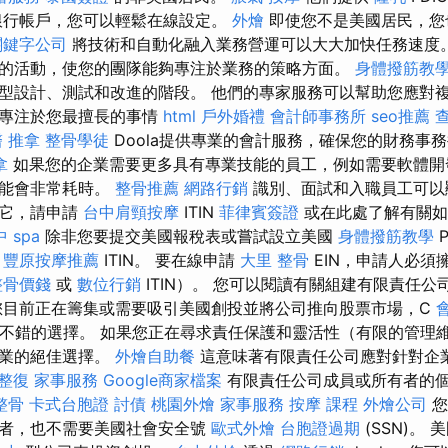
銀行帳戶，您可以輕鬆在線設定。
外燴
即使您不是美國居民，您
關鍵字公司
將技術和自動化融入業務營運可以大大加快任務速度
的活動，使您的團隊能夠專注於業務的策略方面。
身體撥筋教
型設計、測試和改進的階段。 他們的專家服務可以幫助您應對
夠專注於您最擅長的事情
html
戶外婚禮
會計師事務所
seo推薦
查
 推拿
整骨學徒
Doola提供專業的會計服務，確保您的財務事
拿
如果您的企業需要更多具有專業技能的員工，例如需要軟體開
可能會非常耗時。
整骨推薦
網路行銷
識別、面試和入職員工可以
要它，請申請
台中肩頸按摩
ITIN
菲律賓簽證
或在此處了解有關如何
 spa
除非您要提交美國報稅表或嘗試設立美國
身體撥筋教學
P
要
豐原按摩推薦
ITIN。 要在線申請
大里 整骨
EIN，申請人必須
整骨價錢
或
數位行銷
ITIN）。 您可以閱讀有關組建有限責任
目前正在籌集或需要吸引美國創投並將公司推向股票市場，C
n 是一個不錯的選擇。 如果您正在尋求責任保護和靈活性（有限的管
企業的絕佳選擇。
外燴自助餐
這意味著有限責任公司應對針對企
 整復
家事服務
Google商家檔案
有限責任公司成員或所有者的
整骨
卡式台胞證
討債
桃園外燴
家事服務
按摩 課程
外燴公司
您
有者，也不需要美國社會安全號
歐式外燴
台胞證過期
(SSN)。