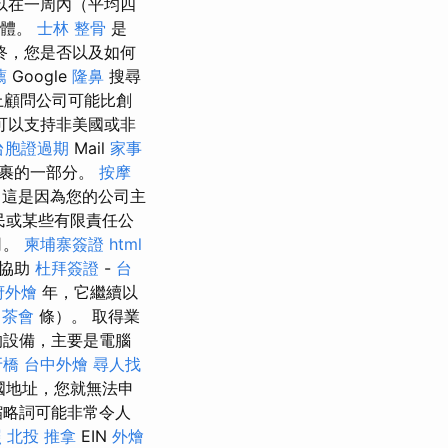
可以在一周內（平均四
體。
士林 整骨
是
終，您是否以及如何
薦
Google
隆鼻
搜尋
線上顧問公司可能比創
可以支持非美國或非
台胞證過期
Mail
家事
裹的一部分。
按摩
這是因為您的公司主
民或某些有限責任公
司。
柬埔寨簽證
html
的協助
杜拜簽證
-
台
府外燴
年，它繼續以
茶會
條）。 取得業
的設備，主要是電腦
牙橋
台中外燴
尋人找
國地址，您就無法申
縮略詞可能非常令人
照
北投 推拿
EIN
外燴