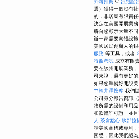
外燴推薦
C
台胞證
週）獲得一個沒有
的，非居民有限責任
決定在美國開展業
將向您顯示大量不
辦一家需要實體設施
美國居民創辦人的
服務
等工具，或者
證照考試
成立有限
要在該州開展業務，
司來說，還有更好的
如果您準備好開設美
中輕井澤按摩
我們
公司身分報告資訊
務所需的設備和用品
和軟體許可證，並且
人
茶會點心
臉部拉
請美國商標或專利，
困惑，因此我們認