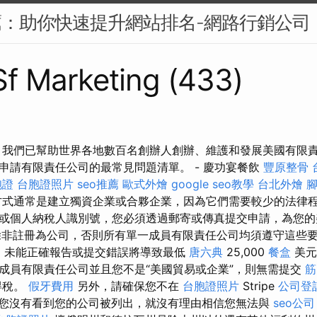
薦：助你快速提升網站排名-網路行銷公司
 Sf Marketing (433)
 我們已幫助世界各地數百名創辦人創辦、維護和發展美國有限責
申請有限責任公司的最常見問題清單。 - 慶功宴餐飲
豐原整骨
胞證
台胞證照片
seo推薦
歐式外燴
google seo教學
台北外燴
方式通常是建立獨資企業或合夥企業，因為它們需要較少的法律
或個人納稅人識別號，您必須透過郵寄或傳真提交申請，為您
，除非註冊為公司，否則所有單一成員有限責任公司均須遵守這些
E
未能正確報告或提交錯誤將導致最低
唐六典
25,000
餐盒
美元
成員有限責任公司並且您不是“美國貿易或企業”，則無需提交
筋
得稅。
假牙費用
另外，請確保您不在
台胞證照片
Stripe
公司登
您沒有看到您的公司被列出，就沒有理由相信您無法與
seo公司