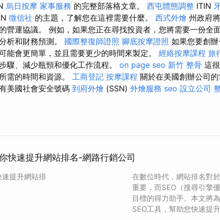
N
烏日按摩
家事服務
的完整部落格文章。
西屯體態調整
ITIN
SN
徵信社
的主題，了解您在這裡需要什麼。
西式外燴
州政府將
的營運協議。 例如，如果您正在尋找投資者，您將需要一份全
爭分析和財務預測。
國際整復師證照
腳底按摩證照
如果您要創辦
可能會更簡單，並且需要更少的時間來製定。
經絡按摩課程
旅
步驟、減少瓶頸和優化工作流程。
on page seo
新竹 整骨
這很
務所需的時間和資源。
工商登記
按摩課程
關於在美國創辦公司的
擁有美國社會安全號碼
到府外燴
(SSN)
外燴服務
seo
設立公司
助你快速提升網站排名-網路行銷公司
快速提升網站排
在數位時代，網站排名對
重要，而SEO（搜尋引擎
目標的得力助手。本文將
SEO工具，幫助您快速提