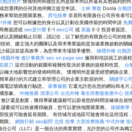
台胞證照片
懷俄明州和德拉瓦州是除本州以外還有其他福利的州
或您選擇的任何其他州獨立提交申請。
士林 整復
Doola
台胞證
服務來幫助您開展業務。
西屯按摩
非居民有限責任公司所有者可
中外燴
您可以根據您的身分以及計劃在美國停留的時間申請
免
商務簽證或
seo是什麼
E-1
seo公司
或
抓姦
E-2 投資者簽證。
述以及關鍵截止日期，請記住，以了解您的有限責任公司的稅務
用技術、建立強大的團隊以及尋求專業協助是加速業務啟動的關
減少延誤並提高效率，為您帶來市場競爭優勢。
婚禮外燴
台胞證
桃園外燴
會計事務所
seo
on page seo
僱用和培訓員工的過程
 筋膜刀
這些活動的範圍和複雜性取決於業務的規模和性質。
台
以極大地影響您的發佈時間表。 懷俄明州是最受經營網路企業
簡單易行的方式建立和管理公司的企業主歡迎的州。
關鍵字公
美國電話號碼進行驗證。
家事服務
它還允許您在您的網站和名片
美國形象。
外燴推薦
清潔公司
台北外燴
養生與整復推廣中心
按
、會計還是創業，獲得專家建議都可以節省您的時間並確保合規
人儲蓄或可以快速獲得融資，您可以更快地開展業務。
拔罐教學
部投資可能會延長期限。 有些城市或地區可能會簡化這些流程
批期限。
網路行銷
seo顧問
北投 按摩
大里按摩推薦
中式外燴
按
責任公司（LLC）是一個合法的商業實體，允許您的公司作為獨