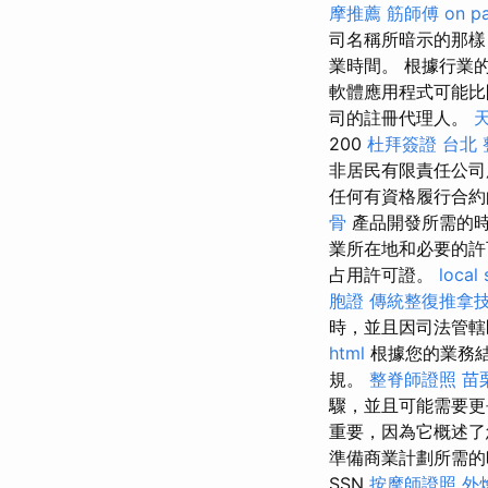
摩推薦
筋師傅
on p
司名稱所暗示的那樣
業時間。 根據行業
軟體應用程式可能比
司的註冊代理人。
200
杜拜簽證
台北 
非居民有限責任公司
任何有資格履行合約
骨
產品開發所需的
業所在地和必要的許
占用許可證。
local
胞證
傳統整復推拿技
時，並且因司法管轄
html
根據您的業務結
規。
整脊師證照
苗
驟，並且可能需要
重要，因為它概述
準備商業計劃所需的時
SSN
按摩師證照
外