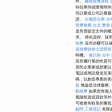
作。
腳底按摩課程
特拉華州或懷俄明州
司註冊或公司註冊
證。
台胞證台南
台
按摩推薦
台北 整骨
是所需提交文件的概
求。 簡化流程、採
助餐
這些步驟可以
底按摩技術士證照班
時機。
會計師
台中
其所屬行業的性質可
居民企業家或想要以
電話或簡訊發送至
碼，以創造專業的
徒
無論是法律服務
動按摩
如果您有個
風險投資或貸款等外
可能會有較長的審
顧問
工商登記
有限