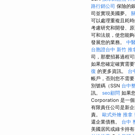
路行銷公司
保險的
司並實現美國夢。
可以處理重複且耗時
考慮研究和開發、原
可和法規，使您能
發展您的業務。
中醫
台胞證台中
新竹 推
司，那麼招募過程
如果您確定確實需
復
的更多資訊。
台中
帳戶，否則您不需
別號碼（SSN
台中
訊。
seo顧問
如果您
Corporatio
有限責任公司是新
責。
歐式外燴
推拿
還企業債務。
台中 
美國居民或綠卡持