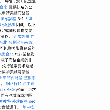
。 然後，您可以透過
台南
提供快速的公
以申請美國商務簽
費按摩課程
B-1
大里
外燴服務
因此，以下
和/或國稅局提交要
鍵策略。
西式外燴
自
台北
台胞證台南
腳
可以顯著影響創業的
胞證台北
您的業務及
、電子商務企業的非
司
銀行通常要求透過
上添加美國電話號
摩
申請台胞證
整復學
性。
網路行銷
台中運
到府外燴
然而，尋求
，而有些城市或地區
摩教學
外燴服務
seo
立實體運作。
草屯按