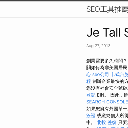
SEO工具推
Je Tall
Aug 27, 2013
創業需要多久時間？
關如何為非美國居民
心
seo公司
卡式台
程
創辦企業最快的
您沒有社會安全號碼
登記
EIN。 因此
SEARCH CONSOL
如果您擁有外國單一
簽證
或繳納個人所
中。
北投 整復
只要