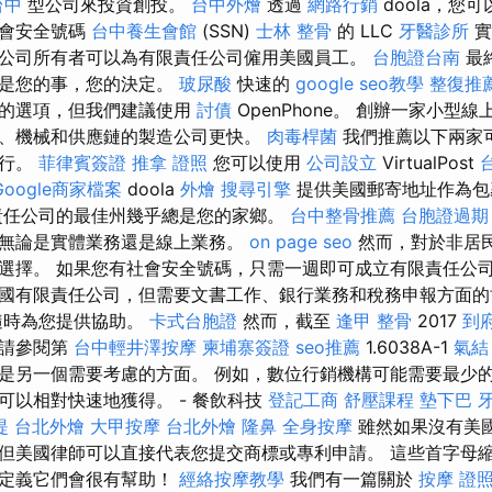
台中
型公司來投資創投。
台中外燴
透過
網路行銷
doola，您
社會安全號碼
台中養生會館
(SSN)
士林 整骨
的 LLC
牙醫診所
實
公司所有者可以為有限責任公司僱用美國員工。
台胞證台南
最
務是您的事，您的決定。
玻尿酸
快速的
google seo教學
整復推
同的選項，但我們建議使用
討債
OpenPhone。 創辦一家小型
、機械和供應鏈的製造公司更快。
肉毒桿菌
我們推薦以下兩家
銀行。
菲律賓簽證
推拿 證照
您可以使用
公司設立
VirtualPost
Google商家檔案
doola
外燴
搜尋引擎
提供美國郵寄地址作為包
責任公司的最佳州幾乎總是您的家鄉。
台中整骨推薦
台胞證過期
無論是實體業務還是線上業務。
on page seo
然而，對於非居
選擇。 如果您有社會安全號碼，只需一週即可成立有限責任公
國有限責任公司，但需要文書工作、銀行業務和稅務申報方面
隨時為您提供協助。
卡式台胞證
然而，截至
逢甲 整骨
2017
到
（請參閱第
台中輕井澤按摩
柬埔寨簽證
seo推薦
1.6038A-1
氣結
是另一個需要考慮的方面。 例如，數位行銷機構可能需要最少
可以相對快速地獲得。 - 餐飲科技
登記工商
舒壓課程
墊下巴
提
台北外燴
大甲按摩
台北外燴
隆鼻
全身按摩
雖然如果沒有美
但美國律師可以直接代表您提交商標或專利申請。 這些首字母
為定義它們會很有幫助！
經絡按摩教學
我們有一篇關於
按摩 證