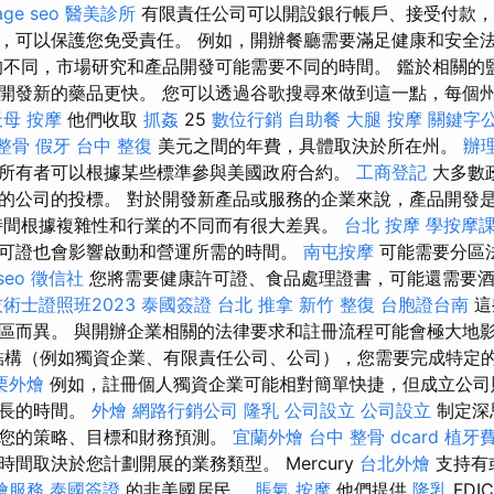
age seo
醫美診所
有限責任公司可以開設銀行帳戶、接受付款，
，可以保護您免受責任。 例如，開辦餐廳需要滿足健康和安全
的不同，市場研究和產品開發可能需要不同的時間。 鑑於相關的
開發新的藥品更快。 您可以透過谷歌搜尋來做到這一點，每個
天母 按摩
他們收取
抓姦
25
數位行銷
自助餐
大腿 按摩
關鍵字
整骨
假牙
台中 整復
美元之間的年費，具體取決於所在州。
辦
所有者可以根據某些標準參與美國政府合約。
工商登記
大多數
的公司的投標。 對於開發新產品或服務的企業來說，產品開發
時間根據複雜性和行業的不同而有很大差異。
台北 按摩
學按摩
可證也會影響啟動和營運所需的時間。
南屯按摩
可能需要分區
 seo
徵信社
您將需要健康許可證、食品處理證書，可能還需要
術士證照班2023
泰國簽證
台北 推拿
新竹 整復
台胞證台南
這
區而異。 與開辦企業相關的法律要求和註冊流程可能會極大地
構（例如獨資企業、有限責任公司、公司），您需要完成特定
栗外燴
例如，註冊個人獨資企業可能相對簡單快捷，但成立公司
更長的時間。
外燴
網路行銷公司
隆乳
公司設立
公司設立
制定深
了您的策略、目標和財務預測。
宜蘭外燴
台中 整骨 dcard
植牙
間取決於您計劃開展的業務類型。 Mercury
台北外燴
支持有
燴服務
泰國簽證
的非美國居民。
脹氣 按摩
他們提供
隆乳
FDI