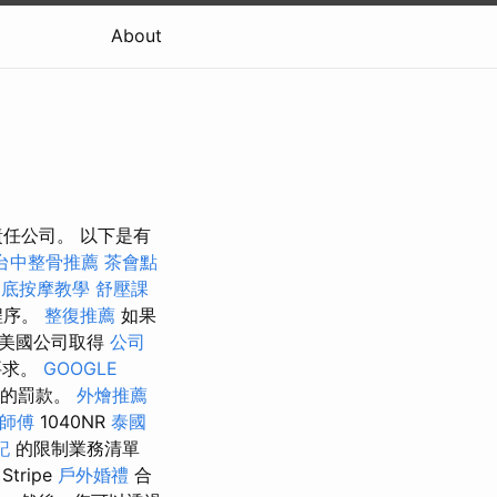
About
任公司。 以下是有
台中整骨推薦
茶會點
腳底按摩教學
舒壓課
程序。
整復推薦
如果
的美國公司取得
公司
要求。
GOOGLE
的罰款。
外燴推薦
師傅
1040NR
泰國
記
的限制業務清單
Stripe
戶外婚禮
合