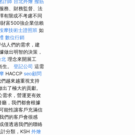
會計師
台北外燴
撥筋
服務、財務監督、法
擇有限或不考慮不同
財富500強企業信賴
按摩技術士證照班
如
禮
數位行銷
評估人們的需求，建
據做出明智的決策，
台北
理念來開展工
衛生。
登記公司
這需
摩
HACCP
seo顧問
我們越來越重視支持
做出了極大的貢獻。
公需求，營運更有效
餐廳，我們都會根據
可能性讓客戶充滿信
我們的客戶會很感
或僅透過我們的聯絡
計分類，KSH
外燴