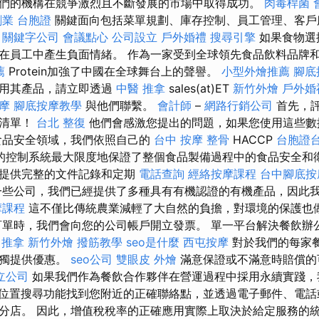
們的機構在競爭激烈且不斷發展的市場中取得成功。
肉毒桿菌
創業
台胞證
關鍵面向包括菜單規劃、庫存控制、員工管理、客戶
。
關鍵字公司
會議點心
公司設立
戶外婚禮
搜尋引擎
如果食物選
在員工中產生負面情緒。 作為一家受到全球領先食品飲料品牌和
薦
Protein加強了中國在全球舞台上的聲譽。
小型外燴推薦
腳底
試用其產品，請立即透過
中醫 推拿
sales(at)ET
新竹外燴
戶外婚
摩
腳底按摩教學
與他們聯繫。
會計師
–
網路行銷公司
首先，
求清單！
台北 整復
他們會感激您提出的問題，如果您使用這些數
食品安全領域，我們依照自己的
台中 按摩 整骨
HACCP
台胞證
的控制系統最大限度地保證了整個食品製備過程中的食品安全和
構提供完整的文件記錄和定期
電話查詢
經絡按摩課程
台中腳底按
些公司，我們已經提供了多種具有有機認證的有機產品，因此
摩課程
這不僅比傳統農業減輕了大自然的負擔，對環境的保護也
單時，我們會向您的公司帳戶開立發票。 單一平台解決餐飲辦
 推拿
新竹外燴
撥筋教學
seo是什麼
西屯按摩
對於我們的每家
單獨提供優惠。
seo公司
雙眼皮
外燴
滿意保證或不滿意時賠償的
立公司
如果我們作為餐飲合作夥伴在營運過程中採用永續實踐，
位置搜尋功能找到您附近的正確聯絡點，並透過電子郵件、電話
分店。 因此，增值稅稅率的正確應用實際上取決於給定服務的統