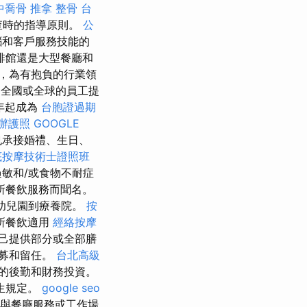
中喬骨
推拿 整骨
台
查時的指導原則。
公
腦和客戶服務技能的
啡館還是大型餐廳和
，為有抱負的行業領
您為全國或全球的員工提
 年起成為
台胞證過期
辦護照
GOOGLE
也承接婚禮、生日、
底按摩技術士證照班
敏和/或食物不耐症
所餐飲服務而聞名。
從幼兒園到療養院。
按
所餐飲適用
經絡按摩
自己提供部分或全部膳
招募和留任。
台北高級
的後勤和財務投資。
生規定。
google seo
與餐廳服務或工作場