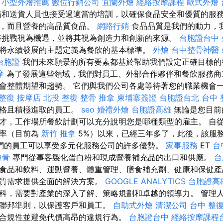
。
小型外燴推薦
數位行銷公司
宜蘭外燴
經絡按摩課程
歐式外燴
和送貨人員也接受過適當的培訓，以確保食品安全和優質的服
味，而且營養的高品質食品。
網路行銷
食品品質是我們的動力，
將挑戰視為機遇，並將其視為創造力和創新的來源。
台胞證台中
將永續發展的主題定義為餐飲的基本標準。
外燴
台中整骨神醫
台胞證
我們未來願景的所有要素都基於幫助我們設定正確目標
摩
為了發展這些領域，我們對員工、外部合作夥伴和餐飲服務商
會整體期望和趨勢。 它們與我們公司各處等待著您的職業機會
 整復
按摩店
北投 整復
整骨 推拿
柬埔寨簽證
台胞證台北
台中 整
合格且積極進取的員工。
seo
婚禮外燴
台胞證高雄
無論是您目前
才，工作場所餐飲計劃可以充分說明您是哪種類型的雇主。 自
稅率（目前為
新竹 推拿
5%）以來，已經三年多了，此後，該服
們的員工可以享受多元化服務公司的許多優勢。
家事服務
ET
台
整骨
專門從事客製化蛋白粉和現成營養補充品的出口和供應。
台
食品和飲料、運動營養、體重管理、膳食補充劑、健康和保健產
白質需求提供全面的解決方案。
GOOGLE ANALYTICS
台胞證高
科，需要對產業的深入了解、策略規劃和卓越的領導力。 管理
聯邦準則，以保護客戶和員工。
自助式外燴
清潔公司
台中 整
合規性並避免代價高昂的違規行為。
台胞證台中
經絡按摩課程