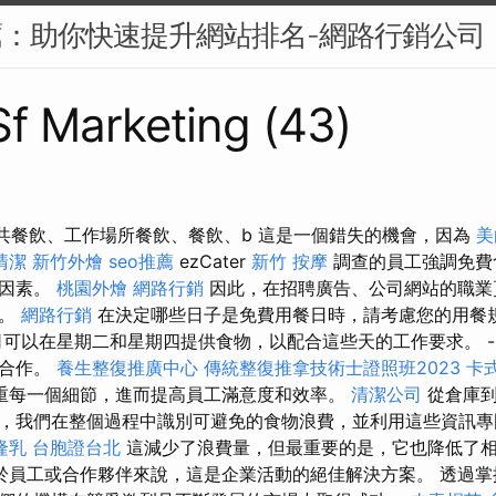
薦：助你快速提升網站排名-網路行銷公司
 Sf Marketing (43)
Zrt：公共餐飲、工作場所餐飲、餐飲、b 這是一個錯失的機會，因為
美
清潔
新竹外燴
seo推薦
ezCater
新竹 按摩
調查的員工強調免費
要因素。
桃園外燴
網路行銷
因此，在招聘廣告、公司網站的職業
容。
網路行銷
在決定哪些日子是免費用餐日時，請考慮您的用餐
可以在星期二和星期四提供食物，以配合這些天的工作要求。 -
和合作。
養生整復推廣中心
傳統整復推拿技術士證照班2023
卡
重每一個細節，進而提高員工滿意度和效率。
清潔公司
從倉庫到
，我們在整個過程中識別可避免的食物浪費，並利用這些資訊專
隆乳
台胞證台北
這減少了浪費量，但最重要的是，它也降低了
於員工或合作夥伴來說，這是企業活動的絕佳解決方案。 透過掌