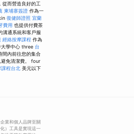
，從而營造良好的工
薦
柬埔寨簽證
作為一
in
復健師證照
宜蘭
牙費用
也提供付費茶
的溝通系統和客戶服
債
經絡按摩課程
作為
中心 three
台
營業時間內前往您的集合
免清潔費。 four
摩課程台北
美元以下
於企業和個人品牌至關
優化）工具是實現這一