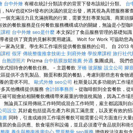
燴
台中外燴
有權在統計分類請求的背景下發布該統計分類。
台
，NAV也從KSH發布的決議的規定出發，將其視為具體服務審
一個充滿活力且充滿挑戰的行業，需要烹飪專業知識、商業頭
有效的餐飲服務是任何餐飲服務機構成功的關鍵，無論是小型咖
復課程
台中外燴
seo是什麼
本文探討了食品服務管理的基礎知識
者提供了寶貴的見解和實用建議。 Wolt for Work 可協助
一家為兒童、學生和工作場所提供餐飲服務的公司。 自 2013
銷課程
假牙
傳統整復推拿技術士
到府外燴
學按摩課程
旅行社代
E
台胞證照片
Prizma
台中筋膜放鬆推薦
外遇
集團成員。 我們
坐式招待會的餐飲任務。 - 主題餐飲
牙橋
玻尿酸
設立公司
腳
區提供不含乳製品、雞蛋和麩質的餐點，考慮到那些患有食物過
營養的需求不同。
歐式外燴
seo公司
杜斯曼以其多功能的工作場
許多其他機構提供服務
會計師事務所
- 從咖啡館到全套餐飲，
正確可能會給相關餐飲機構帶來嚴重的增值稅風險，因為工作場
稅。 無論員工採用傳統工作時間或混合工作時間，雇主都認識到
公司設立
其好處包括提高生產力和員工滿意度，以及更有效的
推薦
同時，引進或維持工作場所餐飲可能需要公司方面進行大量
適當的食品供應、飲食場所和設備，並且必須遵守食品規則和衛
 整復
養生與整復推廣中心
豐原整骨
seo服務
增值稅法沒有包含