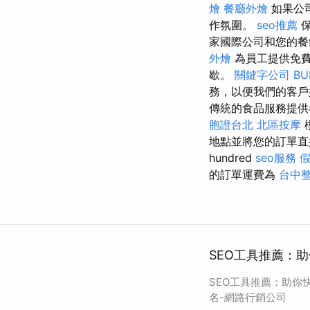
燴
餐廳外燴
如果公
作氛圍。
seo推薦
保
家國際公司和您的餐
外燴
為員工提供免
歇。
關鍵字公司
BU
務，以便我們的客戶
傳統的食品服務提供
胞證台北
北區按摩
地點並將您的訂單直
hundred
seo服務
的訂單運費為
台中
SEO工具推薦：
SEO工具推薦：助你
名-網路行銷公司