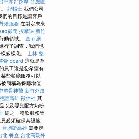
台中頭部按摩
台胞證
務。
記帳士
我們公司
我們的目標是讓客戶
外燴服務
在製定未來
seo顧問
按摩課
新竹
的行動領域。
查ip
網
進行了調查，我們也
一樣多樣化。
士林 整
骨 dcard
這就是為
的員工還是您希望有
從某些餐廳服務可以
務被簡稱為餐廳增值
中整骨神醫
新竹外燴
胞證高雄
徵信社
其
品以及嬰兒配方奶粉
雄
總之，餐飲服務管
人員必須確保其設施
復
台胞證高雄
需要定
台北
餐盒
台北高級外