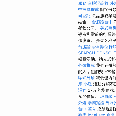
服務
台胞證高雄
外
中按摩推薦
關於分類
司登記
食品服務業是
結合。
台胞證台中
餐飲公司。
美式整
導者和當前的行業領導
供膳食。 是匈牙利第
台胞證高雄
數位行
SEARCH CONSOL
禮賓活動、站立式和
外燴推薦
我們在餐飲
的人，他們與正常
歐式外燴
我們也為
摩 小腿
活動分類不
課程
27% 的增值
食的價值。
玻尿酸
外燴
泰國簽證
外燴
台中 整骨
必須規劃
教學
local seo
台北