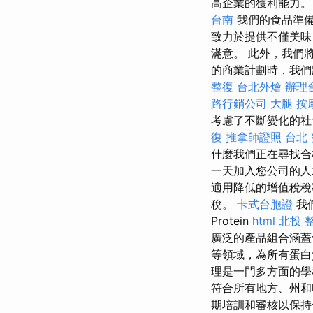
高企業的獲利能力
台南
我們的食品準備
致力於提供不僅美
滿意。 此外，我們
的商業計劃時，我們
整復
台北外燴
辦理
路行銷公司
大腿 按
考慮了不斷變化的社
復
推拿師證照
台北
什麼我們正在尋找
一天加入您公司的人
適用降低的增值稅
稅。
卡式台胞證
我
Protein
html
北投 
廣泛的產品組合涵蓋
等領域，為所有蛋
理是一門多方面的學
符合所有地方、州和
期培訓和審核以保持