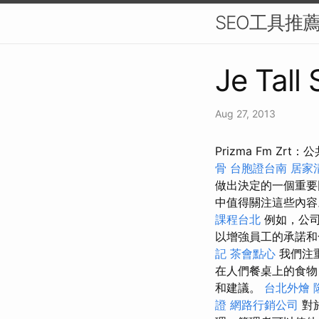
SEO工具推
Je Tall
Aug 27, 2013
Prizma Fm 
骨
台胞證台南
居家
做出決定的一個重
中值得關注這些內
課程台北
例如，公司
以增強員工的承諾
記
茶會點心
我們注
在人們餐桌上的食物
和建議。
台北外燴
證
網路行銷公司
對