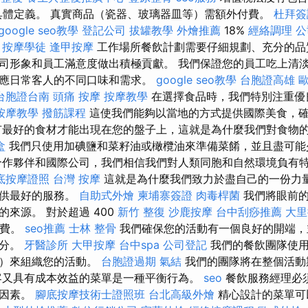
具體定義。 真實商品（瓷器、玻璃器皿等）需額外付費。
杜拜簽
google seo教學
登記公司
拔罐教學
外燴推薦
18%
經絡調理
公
。
按摩學徒
逢甲按摩
工作場所餐飲計劃需要仔細規劃、充分的品
司形象和員工滿意度做出積極貢獻。 我們保證您的員工吃上清
應日常客人的不同口味和需求。
google seo教學
台胞證高雄
台胞證台南
頭痛 按摩
按摩教學
在選擇食品時，我們特別注重優
按摩教學
撥筋課程
這使我們能夠以當地的方式提供國際美食，
有最好的食材才能出現在您的盤子上，這就是為什麼我們對食物
盒
我們只使用加碘鹽和菜籽油或橄欖油來準備菜餚，並且盡可
作夥伴和國際公司，我們相信我們對人類同胞和自然環境負有
底按摩證照
台灣 按摩
這就是為什麼我們致力於盡自己的一份力
提供最好的服務。
自助式外燴
柬埔寨簽證
肉毒桿菌
我們將眼前的
來源。 對於超過 400
新竹 整復
沙鹿按摩
台中刮痧推薦
大里
貨費。
seo推薦
士林 整骨
我們確保您的活動有一個良好的開端，
細分。
牙醫診所
大甲按摩
台中spa
公司登記
我們的餐飲團隊使用
飾）來組織您的活動。
台胞證過期
氣結
我們的團隊將在整個活動
客又具有成本效益的菜單是一種平衡行為。
seo
餐飲服務經理必
等因素。
腳底按摩技術士證照班
台北高級外燴
精心設計的菜單可