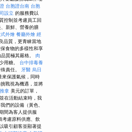
證
台胞證台南
台胞
司設立
的服務費以
質控制並考慮員工回
淡、新鮮、營養的膳
歐式外燴
餐廳外燴
經
良品質，更青睞當地
確保食物的多樣性和享
的品質極其嚴格。
肉
能少用糖。
台中排毒養
特殊責任。
牙醫
烏日
量來保護氣候，同時
挑戰視為機遇，並將
推拿
美元的訂單，
並在活動結束時，我
我們的設備（黃色、
期間為客人提供服
須考慮原料供應、飲
以吸引顧客並顯著提