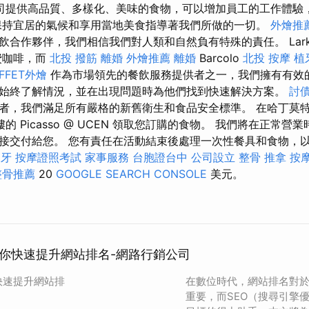
司提供高品質、多樣化、美味的食物，可以增加員工的工作體驗
持宜居的氣候和享用當地美食指導著我們所做的一切。
外燴推
飲合作夥伴，我們相信我們對人類和自然負有特殊的責任。 Lark
費咖啡，而
北投 撥筋
離婚
外燴推薦
離婚
Barcolo
北投 按摩
植
FFET外燴
作為市場領先的餐飲服務提供者之一，我們擁有有效
始終了解情況，並在出現問題時為他們找到快速解決方案。
討
者，我們滿足所有嚴格的新舊衛生和食品安全標準。 在哈丁莫特大學
樓的 Picasso @ UCEN 領取您訂購的食物。 我們將在正常
接交付給您。 您有責任在活動結束後處理一次性餐具和食物，以避
假牙
按摩證照考試
家事服務
台胞證台中
公司設立
整骨 推拿
按
整骨推薦
20
GOOGLE SEARCH CONSOLE
美元。
助你快速提升網站排名-網路行銷公司
快速提升網站排
在數位時代，網站排名對
重要，而SEO（搜尋引擎