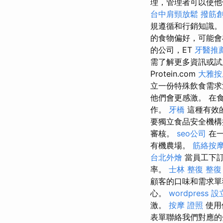
理，管理者可以使他
台中肩頸放鬆
撥筋
規遵循和行銷知識
的食物偏好，可能會
的公司，ET
牙醫推
需了解更多資訊或
Protein.com
大雅按
立一份特殊飲食需
他們會更感激。 在
作。
牙橋
這種有效
要獨立食品安全機
審核。
seo公司
在一
有機農場。
筋絡按
台北外燴
當員工下訂
率。
士林 整復
整復
顧客的口味和需求
心。
wordpress
設
激。
按摩 證照
使用
表單聯絡我們對應的