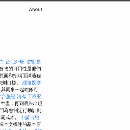
About
白
台北外燴
北投 整
食物的可用性是他們
頁面和招聘面試過程
規劃目標。
經絡按摩
 與同事一起吃飯可
式台胞證
清潔
工商登
生產，再到最終出現
門為您制定行動計劃
相關成本。
申請台胞
握本文概述的基本原