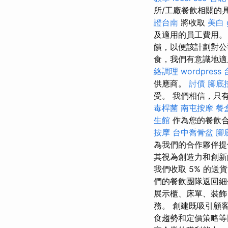
所/工廠餐飲相關的
證台南
將收取
美白
及適用的員工費用
饋，以便該計劃對公
食，我們有意識地適
絡調理
wordpress
供應商。
討債
腳底
受。 我們相信，只
毒桿菌
南屯按摩
餐
生館
作為您的餐飲合
按摩
台中喬骨盆
腳
為我們的合作夥伴
其視為創造力和創新的
我們收取 5% 的送
們的餐飲團隊返回
展示櫃、床單、裝
務。 創建既吸引顧
食趨勢和定價策略