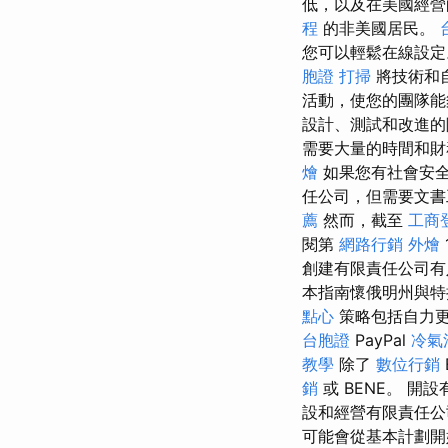
低，以及在美國經營的
程
的非美國居民。
您可以輕鬆在線設
胞證
打掃
將技術和
活動，使您的團隊
設計、測試和改進的
需要大量的時間和
燴
如果您有社會安
任公司，但需要文書
薦
然而，截至
工商
閱第
網路行銷
外燴
創建有限責任公司
本指南懷俄明州與
點心
策略包括自力
台胞證
PayPal
冷氣
教學
除了
數位行銷
銷
或 BENE。 
設和經營有限責任公
可能會從基本計劃開