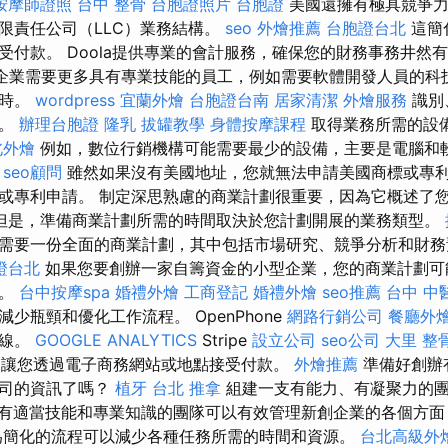
按摩師證照
台中 整骨
台胞證照片
台胞證
美國還擁有極具競爭力
限責任公司（LLC）業務結構。
seo
外燴推薦
台胞證台北
這簡
受付款。 Doola提供專業的會計服務，確保您的財務事務井然
企業需要更多具有專業技能的員工，例如需要軟體開發人員的科
耗時。
wordpress
宜蘭外燴
台胞證台南
居家清潔
外燴服務
識別
間。
辦理台胞證
隆乳
拔罐教學
身體按摩課程
取得業務所需的設
北外燴
例如，數位行銷機構可能需要最少的設備，主要是電腦和
。
seo顧問
雖然如果沒有美國地址，您就無法申請美國商標或專
或專利申請。 制定深思熟慮的商業計劃很重要，因為它概述了
但是，準備商業計劃所需的時間取決於您計劃開展的業務類型。
需要一份全面的商業計劃，其中包括市場研究、競爭分析和財
證台北
如果您要創辦一家自籌資金的小型企業，您的商業計劃可
定。
台中按摩spa
婚禮外燴
工商登記
婚禮外燴
seo推薦
台中 中
少瓶頸和優化工作流程。 OpenPhone
網路行銷公司
餐廳外
話線。
GOOGLE ANALYTICS
Stripe
設立公司
seo公司
大里 整
讓您透過電子商務網站或地點接受付款。
外燴推薦
準備好創辦
公司的資訊了嗎？
植牙
台北 推拿
組建一支有能力、有凝聚力的
有適當技能和專業知識的團隊可以有效管理新創企業的各個方面
為簡化的流程可以減少各種任務所需的時間和資源。
台北高級外