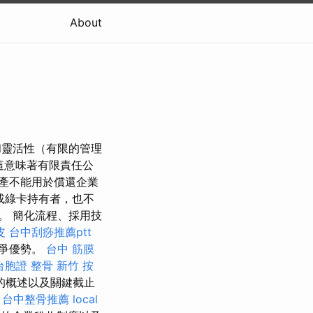
About
和靈活性（有限的管理
這意味著有限責任公
產不能用於償還企業
或綠卡持有者，也不
N)。 簡化流程、採用技
皮
台中刮痧推薦ptt
競爭優勢。
台中 筋膜
台胞證
整骨
新竹 按
的概述以及關鍵截止
台中整骨推薦
local