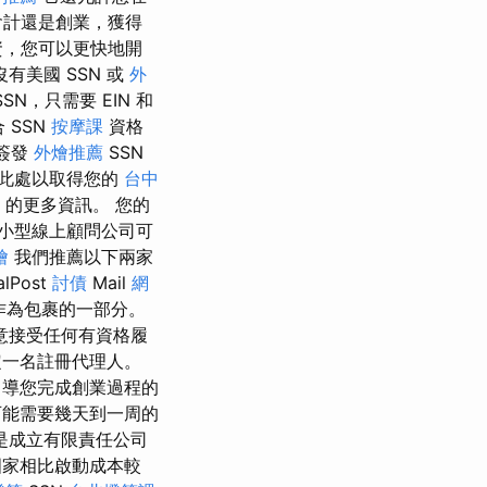
會計還是創業，獲得
資，您可以更快地開
有美國 SSN 或
外
SN，只需要 EIN 和
 SSN
按摩課
資格
簽發
外燴推薦
SSN
此處以取得您的
台中
的更多資訊。 您的
小型線上顧問公司可
燴
我們推薦以下兩家
alPost
討債
Mail
網
作為包裹的一部分。
意接受任何有資格履
定一名註冊代理人。
引導您完成創業過程的
能需要幾天到一周的
是成立有限責任公司
國家相比啟動成本較