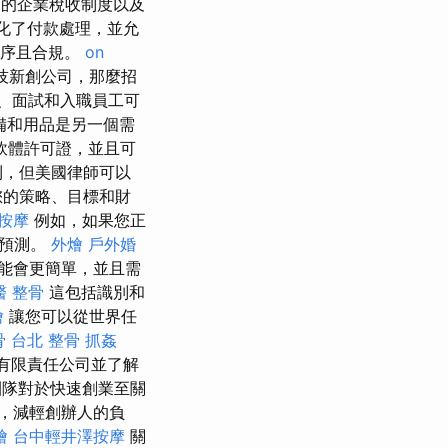
的企業稅收制度以及
化了付款處理，並允
有序且合規。
on
技新創公司，那麼招
、面試和入職員工可
備和用品是另一個需
軟體許可證，並且可
利，但美國律師可以
您的策略、目標和財
按摩
例如，如果您正
務預測。
外燴
戶外婚
能會更簡單，並且需
醫 整骨
這包括識別和
燴
讓您可以從世界任
骨
台北 整骨
抓姦
有限責任公司並了解
團隊對於快速創業至關
，減輕創辦人的負
燴
台中輕井澤按摩
關