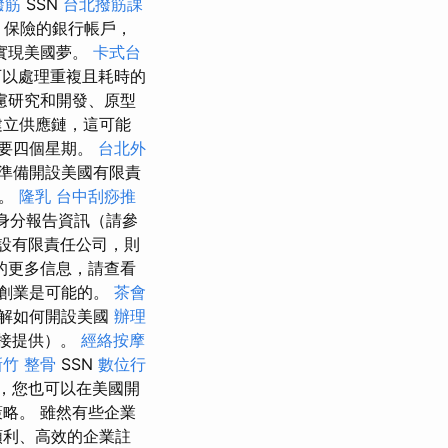
撥筋
SSN
台北撥筋課
保險的銀行帳戶，
實現美國夢。
卡式台
以處理重複且耗時的
慮研究和開發、原型
建立供應鏈，這可能
要四個星期。
台北外
準備開設美國有限責
助。
隆乳
台中刮痧推
身分報告資訊（請參
設有限責任公司，則
的更多信息，請查看
創業是可能的。
茶會
解如何開設美國
辦理
接提供）。
經絡按摩
新竹 整骨
SSN
數位行
民，您也可以在美國開
略。 雖然有些企業
順利、高效的企業註