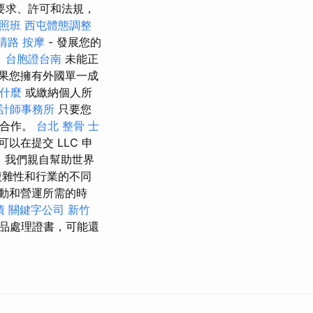
律要求、許可和法規，
照班
西屯體態調整
清路 按摩
- 發展您的
。
台胞證台南
未能正
果您擁有外國單一成
是什麼
或繳納個人所
計師事務所
只要您
合作。
台北 整骨
士
在提交 LLC 申
。 我們親自幫助世界
複雜性和行業的不同
動和營運所需的時
債
關鍵字公司
新竹
品處理證書，可能還