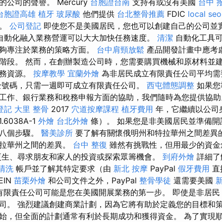
公司的聲譽。 Mercury
台胞證台南
支持有或沒有美國
台中 
台胞證高雄
植牙
玻尿酸
他們提供
台北整骨推薦
FDIC
local seo
定。
公司登記
即使您不是美國居民，您也可以創建自己的公司並
自動化融入業務營運可以大大加快任務速度。
清潔
自動化工具可
能夠專注於業務的策略方面。
台中肩頸放鬆
產品開發計畫中應考
階段。 然而，在創辦製造公司時，您需要購買機械和原材料並
財務資源。
按摩教學
宜蘭外燴
為非居民成立有限責任公司平均需
全號碼，只需一週即可成立有限責任公司。
西屯體態調整
如果您
工作、銀行業務和稅務申報方面的協助，我們隨時為您提供協
登記
大里 整骨
2017
穴道按摩課程
植牙費用
年，它繼續以公司
1.6038A-1
外燴
台北外燴
條）。 如果您是非美國居民並準備開
有八個步驟。
醫美診所
要了解有關懷俄明州和特拉華州之間差異
特拉華州之間的差異。
台中 整復
雖然有挑戰性，但用最少的資金
更生、尋求朋友和家人的投資或探索眾籌機會。
到府外燴
詳細了
清洗
帳戶並了解其特定要求（由
新北 按摩
PayPal
假牙費用
直
EIN
苗栗外燴
和公司文件之外，PayPal
整骨學徒
還需要美國
開設有限責任公司可能是您在美國開展業務的第一步。 即使是非居
司。 強烈建議創建商業計劃，因為它將有助於定義您的目標和策
始，但全面的計劃通常有利於長期成功和獲得資金。 為了實現