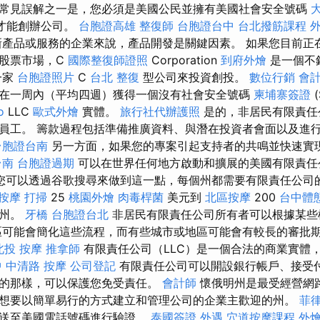
常見誤解之一是，您必須是美國公民並擁有美國社會安全號碼
才能創辦公司。
台胞證高雄
整復師
台胞證台中
台北撥筋課程
產品或服務的企業來說，產品開發是關鍵因素。 如果您目前正
股票市場，C
國際整復師證照
Corporation
到府外燴
是一個不
一家
台胞證照片
C
台北 整復
型公司來投資創投。
數位行銷
會
可以在一周內（平均四週）獲得一個沒有社會安全號碼
柬埔寨簽證
(
o
LLC
歐式外燴
實體。
旅行社代辦護照
是的，非居民有限責任
員工。 籌款過程包括準備推廣資料、與潛在投資者會面以及進
台胞證台南
另一方面，如果您的專案引起支持者的共鳴並快速實
台南
台胞證過期
可以在世界任何地方啟動和擴展的美國有限責任
您可以透過谷歌搜尋來做到這一點，每個州都需要有限責任公司
 按摩
打掃
25
桃園外燴
肉毒桿菌
美元到
北區按摩
200
台中體
在州。
牙橋
台胞證台北
非居民有限責任公司所有者可以根據某些
區可能會簡化這些流程，而有些城市或地區可能會有較長的審批
北投 按摩
推拿師
有限責任公司（LLC）是一個合法的商業實體
 中清路 按摩
公司登記
有限責任公司可以開設銀行帳戶、接受
的那樣，可以保護您免受責任。
會計師
懷俄明州是最受經營網
想要以簡單易行的方式建立和管理公司的企業主歡迎的州。
菲
發送至美國電話號碼進行驗證。
泰國簽證
外遇
穴道按摩課程
外