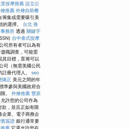
大里按摩推薦
設立公
外燴推薦
外燴自助餐
在籌集或需要吸引美
錯的選擇。
台北 推
計事務所
透過
關鍵字
SSN)
台中泰式按摩
公司所有者可以為有
行盡職調查，可能需
現其目標，眾籌可以
公司（無需美國公民
的註冊代理人。
seo
態矯正
美元之間的年
標準參與美國政府合
期限。
外燴推薦
豐原
，允許您的公司作為
付款，並且正如有限
路企業、電子商務企
律賓簽證
銀行通常要
燴推薦
它還允許您在