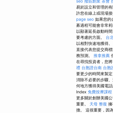
seo
撥筋創業
茶會
易於設立和管理的有
許您在線上或現場接
page seo
如果您的
募過程可能會非常
以顯著延長啟動時
要考慮的方面。
台
以相對快速地獲得
直接代表您提交商標
務預測。
推拿推薦
在尋找投資者，您將
禮
台胞證台南
台胞
要更少的時間來製
消除不必要的步驟、減
何地方獲得美國電
Index
免費按摩課程
更多關於創辦美國
重要。
天母 整復
擁
擔。 這很重要，因