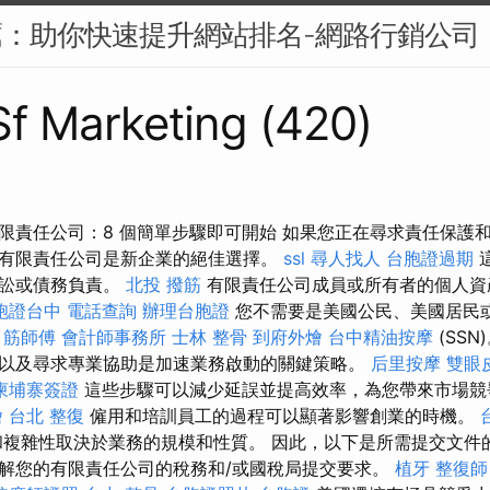
薦：助你快速提升網站排名-網路行銷公司
 Sf Marketing (420)
限責任公司：8 個簡單步驟即可開始 如果您正在尋求責任保護
有限責任公司是新企業的絕佳選擇。
ssl
尋人找人
台胞證過期
訴訟或債務負責。
北投 撥筋
有限責任公司成員或所有者的個人資
胞證台中
電話查詢
辦理台胞證
您不需要是美國公民、美國居民
號
筋師傅
會計師事務所
士林 整骨
到府外燴
台中精油按摩
(SS
以及尋求專業協助是加速業務啟動的關鍵策略。
后里按摩
雙眼
柬埔寨簽證
這些步驟可以減少延誤並提高效率，為您帶來市場
燴
台北 整復
僱用和培訓員工的過程可以顯著影響創業的時機。
複雜性取決於業務的規模和性質。 因此，以下是所需提交文件
解您的有限責任公司的稅務和/或國稅局提交要求。
植牙
整復師