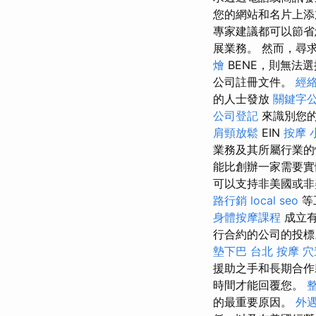
您的網站和名片上添
專家建議都可以節省
展業務。 然而，尋
燴
BENE，則無法選擇 P
公司註冊文件。
經
的人士發放
關鍵字
公司登記
來識別您的
肩頸放鬆
EIN
按摩 
業務及其所屬行業的
能比創辦一家需要實
可以支持非美國或
路行銷
local seo
等
身體按摩課程
成立有
行合約的公司的投
墊下巴
台北 按摩
穴
援助之手和長期合
時間才能回覆您。
的最重要原因。
外