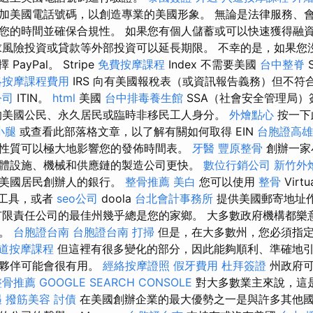
加美國電話號碼，以創造專業的美國形象。 無論是法律服務、
您的時間並確保合規性。 如果您有個人儲蓄或可以快速獲得融
求風險投資或貸款等外部投資可以延長期限。 不幸的是，如果您沒
ayPal。 Stripe
免費按摩課程
Index 不需要美國
台中整脊
S
絡按摩課程費用
IRS 向有美國報稅表（或資訊報告義務）但不符合
公司
ITIN。
html
美國
台中排毒養生館
SSA（社會安全管理局）
美國公民、永久居民或臨時非移民工人身分。
外燴點心
按一下
小腿
或查看此部落格文章，以了解有關如何取得 EIN
台胞證高雄
性質可以極大地影響您的發佈時間表。
牙醫
豐原整骨
創辦一家
體設施、機械和供應鏈的製造公司更快。
數位行銷公司
新竹外
非美國居民創辦人的銀行。
整骨推薦
美白
您可以使用
整骨
Virtu
工具，或者
seo公司
doola
台北會計事務所
提供美國郵寄地址
限責任公司的最佳州幾乎總是您的家鄉。 大多數政府機構都樂
標。
台胞證台南
台胞證台南
打掃
但是，在大多數州，您必須指
道按摩課程
但這裡有很多變化的部分，因此能夠順利、準確地
作夥伴可能會很有用。
經絡按摩證照
假牙費用
杜拜簽證
州政府可
整骨推薦
GOOGLE SEARCH CONSOLE
對大多數業主來說，這
遇
撥筋美容
討債
在美國創辦企業的最大優勢之一是與許多其他