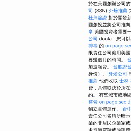
於在美國創辦公司的
司
(SSN)
外燴推薦
杜拜簽證
對於開發新
國創投並將公司推向
拿
美國投資者需要
公司
doola，您
排毒
的
on page se
限責任公司僱用美國
要幾個月的時間。
加速融資。
台胞證
身份）。
外燴公司
推薦
他們收取
士林
費，具體取決於所
約。 有些城市或地
整骨
on page seo
獨立實體運作。
台中
責任公司名稱所暗示
業的非居民企業家或
求透過電話或簡訊