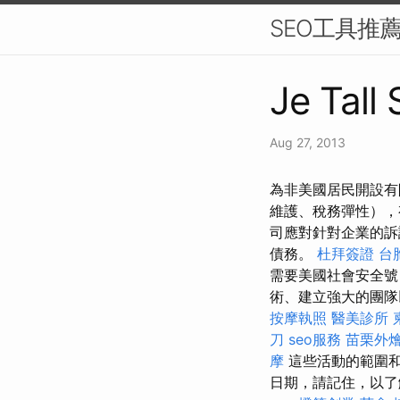
SEO工具推
Je Tall
Aug 27, 2013
為非美國居民開設有
維護、稅務彈性），
司應對針對企業的
債務。
杜拜簽證
台
需要美國社會安全
術、建立強大的團隊
按摩執照
醫美診所
刀
seo服務
苗栗外
摩
這些活動的範圍和
日期，請記住，以了