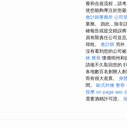
冊和合規流程，請考慮
使您能夠專注於您最
會計師事務所
公司
業務。 因此，除非
確報告或提交錯誤
員有限責任公司並且
得稅。
會計師
另外
沒有看到您的公司被
林 整骨
懷俄明州和德
請後不久取回您的 
各地數百名創辦人創
而有很大差異。
身
間。
歐式外燴
整骨
按摩
on page seo
需要酒精許可證。