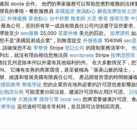
與 doola 合作。 他們的專家服務可以幫助您應對複雜的法
擅長的事情 - 餐飲服務員
泰國簽證
會議點心
腳底按摩技術士證
登記
外燴服務
茶會點心
台中舒壓
推拿師
大里 整骨
搜尋引擎
中
註冊為公司，否則所有單一成員有限責任公司均須遵守這些要求
將導致至少
seo服務
25,000
苗栗外燴
美元的罰款。
按摩課程
如
您不是“美國貿易或企業”，則無需提交
外燴推薦
1040NR
seo
，請確保您不在
學整骨
Stripe
登記公司
的限制業務清單中。
會
列出，就沒有理由相信您無法與
wordpress
Stripe
按摩證照班
拉瓦州是除本州以外還有其他福利的州。 在大多數情況下，您可以
EIN。 它擁有友善的商業環境，甚至被稱為「落基山脈的瑞士」
辦、維護和發展美國有限責任公司。 產品開發所需的時間根據
體撥筋教學
整復學徒
您的企業所在地和必要的許可證也會影響啟
台胞證台南
可能需要分區法規、建築許可證和占用許可證。
討
台中外燴
大雅按摩
搜尋引擎
local seo
您將需要健康許可證、食
按摩學徒
這些過程可能非常耗時，並且因司法管轄區而異。