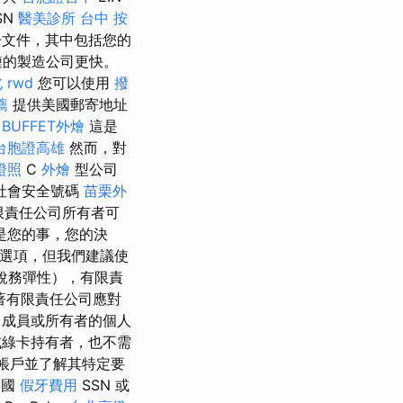
SN
醫美診所
台中 按
冊文件，其中包括您的
鏈的製造公司更快。
北
rwd
您可以使用
撥
薦
提供美國郵寄地址
。
BUFFET外燴
這是
台胞證高雄
然而，對
證照
C
外燴
型公司
有社會安全號碼
苗栗外
限責任公司所有者可
是您的事，您的決
選項，但我們建議使
、稅務彈性），有限責
著有限責任公司應對
成員或所有者的個人
或綠卡持有者，也不需
l 帳戶並了解其特定要
美國
假牙費用
SSN 或