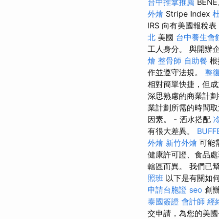
台中推拿推薦
BEN
外燴
Stripe Index
IRS 向有美國報
北
美國
台中養生會
工人身分。 與開辦
燴
整骨師
自助餐
根
作並遵守法規。
整復
相對簡單快捷，但成
深思熟慮的商業計劃
業計劃所需的時間取
因素。 - 酒水搭配
有很大差異。
BUF
外燴
新竹外燴
可能
健康許可證、食品處
轄區而異。 我們已
照班
以下是有關如
申請台胞證
seo
創辦
泰國簽證
會計師
經
交申請，為您的美