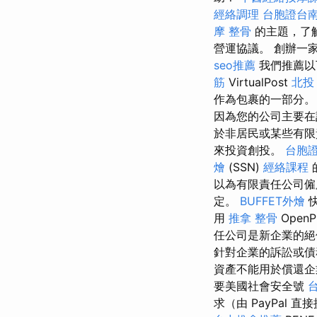
經絡調理
台胞證台
摩 整骨
的主題，了
營運協議。 創辦一
seo推薦
我們推薦以
筋
VirtualPost
北投
作為包裹的一部分
因為您的公司主要在
於非居民或某些有限
來投資創投。
台胞
燴
(SSN)
經絡課程
以為有限責任公司
定。
BUFFET外燴
用
推拿 整骨
Ope
任公司是新企業的
針對企業的訴訟或
資產不能用於償還
要美國社會安全號
求（由 PayPal 