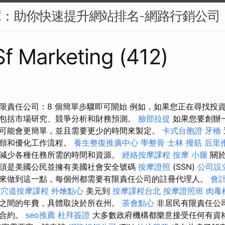
薦：助你快速提升網站排名-網路行銷公司
 Sf Marketing (412)
限責任公司：8 個簡單步驟即可開始 例如，如果您正在尋找投
包括市場研究、競爭分析和財務預測。
臉部拉提
如果您要創辦
可能會更簡單，並且需要更少的時間來製定。
卡式台胞證
牙橋
瓶頸和優化工作流程。
養生整復推廣中心
學整骨
士林 撥筋
后里
減少各種任務所需的時間和資源。
經絡按摩課程
按摩 小腿
關於
須是美國公民並擁有美國社會安全號碼
按摩證照
(SSN)
公司設
來做到這一點，每個州都需要有限責任公司的註冊代理人。
會
5
穴道按摩課程
外燴點心
美元到
按摩課程台北
按摩證照班
肉毒
之間的年費，具體取決於所在州。
茶會點心
非居民有限責任公
府合約。
seo推薦
杜拜簽證
大多數政府機構都樂意接受任何有資