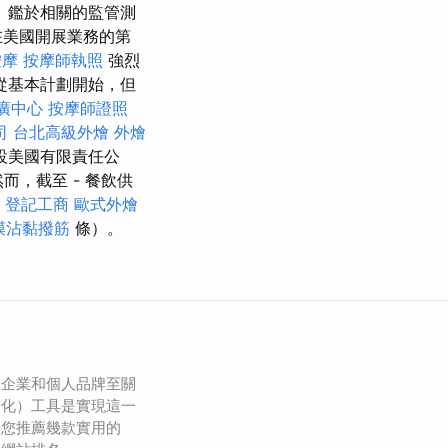
 鑑於相關的監管測
在美國開展業務的第
按摩
按摩師執照
強烈
從基本計劃開始，但
廣中心
按摩師證照
司
台北高級外燴
外燴
設美國有限責任公
而，截至 - 餐飲供
登記工商
歐式外燴
膜沾黏撥筋
條）。
於企業和個人品牌至關
優化）工具是實現這一
為您推薦幾款實用的