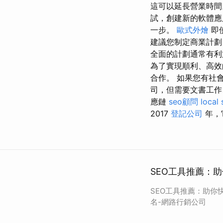
這可以延長營業時間
試，創建新的軟體應
一步。
歐式外燴
即
建議您制定商業計劃
全面的計劃通常有
為了實現順利、高效
合作。 如果您有社
司，但需要文書工作、
應鏈
seo顧問
local
2017
登記公司
年，
SEO工具推薦：
SEO工具推薦：助你
名-網路行銷公司