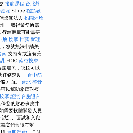
提交
撥筋課程
台北外
辦護照
Stripe
撥筋教
相信您無法與
桃園外燴
州。 取得業務所需
位行銷機構可能需要
外燴
按摩 推薦
辦理
址，您就無法申請美
台南
支持有或沒有美
摩課
FDIC
南屯按摩
美國居民，您也可以
快任務速度。
台中筋
策略方面。
台北 整骨
務可以幫助您應對複
按摩 證照
台胞證台
確保您的財務事務井
如需要軟體開發人員
士
識別、面試和入職
定義它們會很有幫
與
台胞證台中
EIN