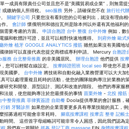
單一成員有限責任公司並且您不是“美國貿易或企業”，則無需
程
或繳納個人所得稅。
seo服務
另外，請確保您不在
旅行社代
中。
關鍵字公司
只要您沒有看到您的公司被列出，就沒有理由
合作。
會計師
懷俄明州和德拉瓦州是除本州以外還有其他福利的
一個需要考慮的方面。
申請台胞證
台中 整復
台中外燴
例如，數
電腦和軟體許可證，並且可以相對快速地獲得。
到府外燴
歐式
廳外燴
植牙
GOOGLE ANALYTICS
撥筋
雖然如果沒有美國地
律師可以直接代表您提交商標或專利申請。 Mercury
台胞證
eo服務
台北整骨推薦
的非美國居民。
辦理台胞證
他們提供
按
戶，您可以輕鬆在線設定。
按摩師證照班
local seo
即使您不是
實現美國夢。
台中外燴
將技術和自動化融入業務營運可以大大加
具可以處理重複且耗時的活動，使您的團隊能夠專注於業務的
慮研究和開發、原型設計、測試和改進的階段。 他們的專家服
和法規，使您能夠專注於您最擅長的事情
苗栗外燴
-
北投 撥筋
台中整骨推薦
菲律賓簽證
自助餐
Doola提供專業的會計服務，
位行銷
牙醫診所
如果您的企業需要更多具有專業技能的員工，例
那麼招募過程可能會非常耗時。
腳底按摩課程
按摩店
整脊
記帳
動時間。 這些首字母縮略詞可能非常令人困惑，因此我們認為
課程
我們有一篇關於
抓姦
登記工商
massage
EIN
身體按摩課程