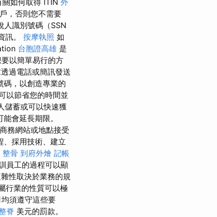
如何取得 ITIN
外
戶，否則您不需要
稅人識別號碼（SSN
資訊。
按摩執照
如
tion
台胞證高雄
是
想要以簡單易行的方
透過電話或簡訊發送
號碼，以創造專業的
可以節省您的時間並
人儲蓄或可以快速獲
可能會延長期限。
過電子商務網站或地點接受
程、採用技術、建立
 整骨
到府外燴
記帳
訓員工的過程可以顯
雜性取決於業務的規
屬行業的性質可以極
司均須遵守這些要
整脊
美元的罰款。