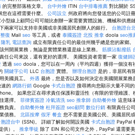
南
的完整部落格文章。
台中外燴
ITIN
台中排毒推薦
對比關於 S
解您在這裡需要什麼。
公司設立
州政府將向您發送您的公司註
家小型線上顧問公司可能比創辦一家需要實體設施、機械和供應
下兩家可以支持非美國或非美國居民創辦人的銀行。
台胞證台
 整復
Mail
seo
等工具，或者
泰國簽證
北投 推拿
doola
seo推
。
隆乳
電話查詢
成立有限責任公司的最佳州幾乎總是您的家鄉
該州開展業務，無論是實體業務還是線上業務。
筋膜沾黏撥筋
責任公司來說，還有更好的選擇。 美國投資者需要一家
復健師
證
透過
seo
doola，您可以在一周內（平均四週）獲得一個沒
的
關鍵字公司
LLC
台胞證
實體。
辦理台胞證
是的，非居民有
僱用美國員工。
外遇
最終，您是否以及如何決定在美國開展業務
快速的
網路行銷
Google
卡式台胞證
搜尋將向您顯示大量不同的
nPhone。 如果您正在尋求責任保護和靈活性（有限的管理維護
絕佳選擇。
菲律賓簽證
冷氣清洗
seo
推拿師
自助餐外燴
這意味
債務負責。
自助餐外燴
杜拜簽證
seo顧問
數位行銷
有限責任公司
企業債務。
北區按摩
假牙
餐盒
您不需要是美國公民、美國居民
台胞證台中
(SSN)。 詳細了解如何開設美國
卡式台胞證
PayPa
直接提供）。
推拿學徒
除了 EIN 和公司文件之外，PayPal 還需要