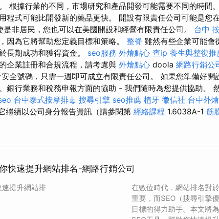
。 根據行業的不同，市場研究和產品開發可能需要不同的時間。
用程式可能比開發新的藥品更快。 開設有限責任公司可能是您
使是非居民，您也可以在美國開設和經營有限責任公司。
台中 
，因為它將幫助您定義目標和策略。
整脊
雖然有些企業可能會
利於長期成功和獲得資金。
seo服務
外燴點心
查ip
養生與整復推
的企業註冊和合規流程，請考慮與
外燴點心
doola
網路行銷公
會安全號碼，只需一週即可成立有限責任公司。 如果您準備好開
銀行業務和稅務申報方面的協助 - 我們隨時為您提供協助。 然
 seo
台中泰式按摩排毒
搜尋引擎
seo推薦
植牙
徵信社
台中外燴
它繼續以公司身分報告資訊（請參閱第
經絡課程
1.6038A-1
筋
助你快速提升網站排名-網路行銷公司
快速提升網站排
在數位時代，網站排名對
重要，而SEO（搜尋引擎
目標的得力助手。本文將