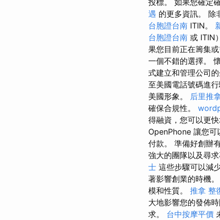
投標。 如果您確定
遇
的更多資訊。 除
台胞證台南
ITIN。
台胞證台南
或 ITI
果您目前正在籌集或
一個不錯的選擇。 
式建立和管理公司
至美國電話號碼進
美國形象。
后里推
確保合規性。
wordp
得融資，您可以更
OpenPhone 讓
付款。 準備好創辦
強大的團隊以及尋求
士
這些步驟可以減
著影響創業的時機
模和性質。
推拿 整
大地影響您的發佈時
求。
台中按摩平價