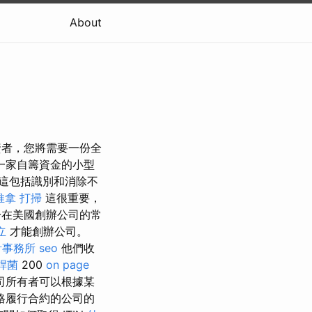
About
資者，您將需要一份全
一家自籌資金的小型
這包括識別和消除不
推拿
打掃
這很重要，
在美國創辦公司的常
立
才能創辦公司。
計事務所
seo
他們收
桿菌
200
on page
司所有者可以根據某
格履行合約的公司的