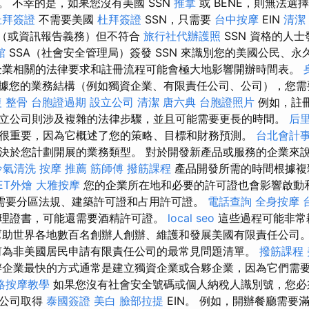
E。 不幸的是，如果您沒有美國 SSN
推拿
或 BENE，則無法選擇 
杜拜簽證
不需要美國
杜拜簽證
SSN，只需要
台中按摩
EIN
清潔
稅表（或資訊報告義務）但不符合
旅行社代辦護照
SSN 資格的人士發
館
SSA（社會安全管理局）簽發 SSN 來識別您的美國公民、
企業相關的法律要求和註冊流程可能會極大地影響開辦時間表。
據您的業務結構（例如獨資企業、有限責任公司、公司），您需
 整骨
台胞證過期
設立公司
清潔
唐六典
台胞證照片
例如，註
立公司則涉及複雜的法律步驟，並且可能需要更長的時間。
后
很重要，因為它概述了您的策略、目標和財務預測。
台北會計
決於您計劃開展的業務類型。 對於開發新產品或服務的企業來
冷氣清洗
按摩 推薦
筋師傅
撥筋課程
產品開發所需的時間根據複
FET外燴
大雅按摩
您的企業所在地和必要的許可證也會影響啟動
需要分區法規、建築許可證和占用許可證。
電話查詢
全身按摩
理證書，可能還需要酒精許可證。
local seo
這些過程可能非常
幫助世界各地數百名創辦人創辦、維護和發展美國有限責任公司
何為非美國居民申請有限責任公司的最常見問題清單。
撥筋課程
企業最快的方式通常是建立獨資企業或合夥企業，因為它們需
絡按摩教學
如果您沒有社會安全號碼或個人納稅人識別號，您必
國公司取得
泰國簽證
美白
臉部拉提
EIN。 例如，開辦餐廳需要