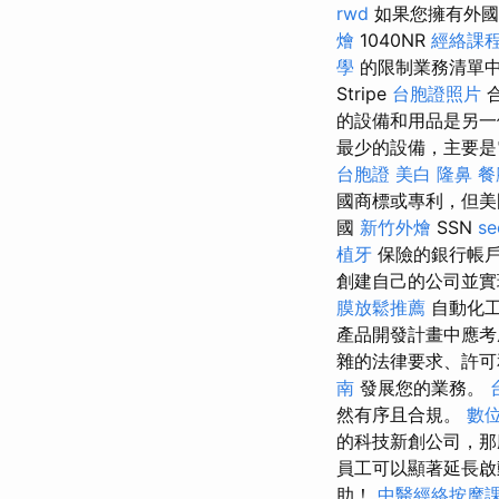
rwd
如果您擁有外國
燴
1040NR
經絡課
學
的限制業務清單
Stripe
台胞證照片
的設備和用品是另
最少的設備，主要是
台胞證
美白
隆鼻
餐
國商標或專利，但美國
國
新竹外燴
SSN
s
植牙
保險的銀行帳
創建自己的公司並
膜放鬆推薦
自動化工
產品開發計畫中應考
雜的法律要求、許可
南
發展您的業務。
然有序且合規。
數
的科技新創公司，
員工可以顯著延長啟
助！
中醫經絡按摩