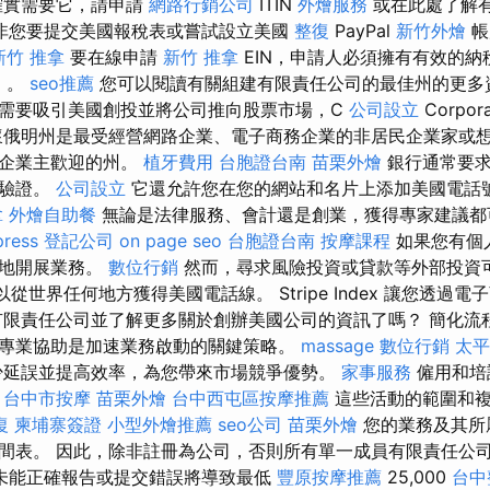
確實需要它，請申請
網路行銷公司
ITIN
外燴服務
或在此處了解有關
非您要提交美國報稅表或嘗試設立美國
整復
PayPal
新竹外燴
帳
新竹 推拿
要在線申請
新竹 推拿
EIN，申請人必須擁有有效的納
N）。
seo推薦
您可以閱讀有關組建有限責任公司的最佳州的更多
需要吸引美國創投並將公司推向股票市場，C
公司設立
Corpora
懷俄明州是最受經營網路企業、電子商務企業的非居民企業家或
的企業主歡迎的州。
植牙費用
台胞證台南
苗栗外燴
銀行通常要求
行驗證。
公司設立
它還允許您在您的網站和名片上添加美國電話
拿
外燴自助餐
無論是法律服務、會計還是創業，獲得專家建議都
ress
登記公司
on page seo
台胞證台南
按摩課程
如果您有個
快地開展業務。
數位行銷
然而，尋求風險投資或貸款等外部投資
您可以從世界任何地方獲得美國電話線。 Stripe Index 讓您透
有限責任公司並了解更多關於創辦美國公司的資訊了嗎？ 簡化流
專業協助是加速業務啟動的關鍵策略。
massage
數位行銷
太平
少延誤並提高效率，為您帶來市場競爭優勢。
家事服務
僱用和培
。
台中市按摩
苗栗外燴
台中西屯區按摩推薦
這些活動的範圍和複
復
柬埔寨簽證
小型外燴推薦
seo公司
苗栗外燴
您的業務及其所
間表。 因此，除非註冊為公司，否則所有單一成員有限責任公
未能正確報告或提交錯誤將導致最低
豐原按摩推薦
25,000
台中