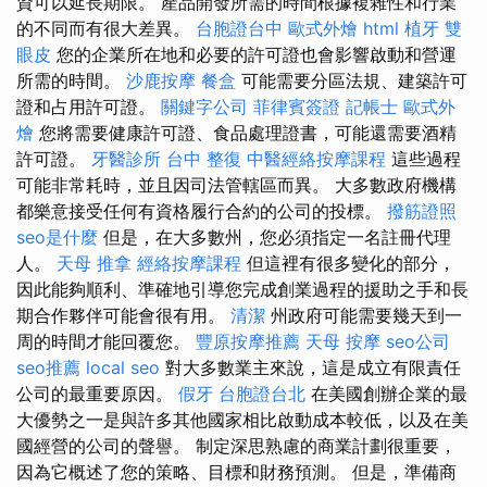
資可以延長期限。 產品開發所需的時間根據複雜性和行業
的不同而有很大差異。
台胞證台中
歐式外燴
html
植牙
雙
眼皮
您的企業所在地和必要的許可證也會影響啟動和營運
所需的時間。
沙鹿按摩
餐盒
可能需要分區法規、建築許可
證和占用許可證。
關鍵字公司
菲律賓簽證
記帳士
歐式外
燴
您將需要健康許可證、食品處理證書，可能還需要酒精
許可證。
牙醫診所
台中 整復
中醫經絡按摩課程
這些過程
可能非常耗時，並且因司法管轄區而異。 大多數政府機構
都樂意接受任何有資格履行合約的公司的投標。
撥筋證照
seo是什麼
但是，在大多數州，您必須指定一名註冊代理
人。
天母 推拿
經絡按摩課程
但這裡有很多變化的部分，
因此能夠順利、準確地引導您完成創業過程的援助之手和長
期合作夥伴可能會很有用。
清潔
州政府可能需要幾天到一
周的時間才能回覆您。
豐原按摩推薦
天母 按摩
seo公司
seo推薦
local seo
對大多數業主來說，這是成立有限責任
公司的最重要原因。
假牙
台胞證台北
在美國創辦企業的最
大優勢之一是與許多其他國家相比啟動成本較低，以及在美
國經營的公司的聲譽。 制定深思熟慮的商業計劃很重要，
因為它概述了您的策略、目標和財務預測。 但是，準備商