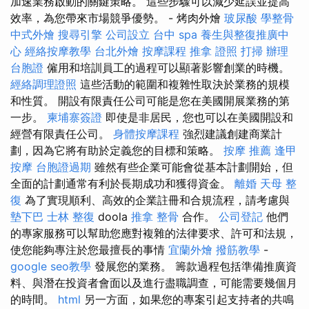
加速業務啟動的關鍵策略。 這些步驟可以減少延誤並提高
效率，為您帶來市場競爭優勢。 - 烤肉外燴
玻尿酸
學整骨
中式外燴
搜尋引擎
公司設立
台中 spa
養生與整復推廣中
心
經絡按摩教學
台北外燴
按摩課程
推拿 證照
打掃
辦理
台胞證
僱用和培訓員工的過程可以顯著影響創業的時機。
經絡調理證照
這些活動的範圍和複雜性取決於業務的規模
和性質。 開設有限責任公司可能是您在美國開展業務的第
一步。
柬埔寨簽證
即使是非居民，您也可以在美國開設和
經營有限責任公司。
身體按摩課程
強烈建議創建商業計
劃，因為它將有助於定義您的目標和策略。
按摩 推薦
逢甲
按摩
台胞證過期
雖然有些企業可能會從基本計劃開始，但
全面的計劃通常有利於長期成功和獲得資金。
離婚
天母 整
復
為了實現順利、高效的企業註冊和合規流程，請考慮與
墊下巴
士林 整復
doola
推拿 整骨
合作。
公司登記
他們
的專家服務可以幫助您應對複雜的法律要求、許可和法規，
使您能夠專注於您最擅長的事情
宜蘭外燴
撥筋教學
-
google seo教學
發展您的業務。 籌款過程包括準備推廣資
料、與潛在投資者會面以及進行盡職調查，可能需要幾個月
的時間。
html
另一方面，如果您的專案引起支持者的共鳴