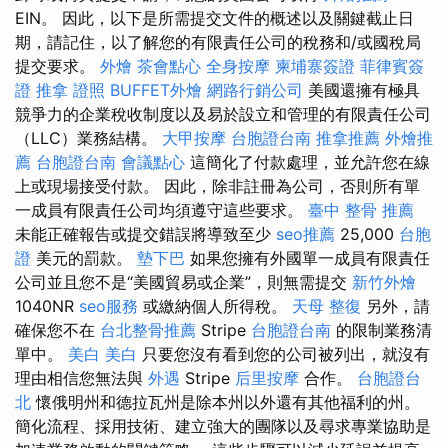
EIN。 因此，以下是所需提交文件的概述以及關鍵截止日
期，請記住，以了解您的有限責任公司的稅務和/或國稅局
提交要求。
外燴
茶會點心
全身按摩
柬埔寨簽證
菲律賓簽
證
推拿 證照
BUFFET外燴
網路行銷公司
美國還擁有極具
競爭力的企業稅收制度以及易於設立和管理的有限責任公司
（LLC）業務結構。
大甲按摩
台胞證台南
推拿推薦
外燴推
薦
台胞證台南
會議點心
這簡化了付款處理，並允許您在線
上或現場接受付款。 因此，除非註冊為公司，否則所有單
一成員有限責任公司均須遵守這些要求。
臺中 整骨 推薦
未能正確報告或提交錯誤將導致至少
seo推薦
25,000
台胞
證
美元的罰款。
墊下巴
如果您擁有外國單一成員有限責任
公司並且您不是“美國貿易或企業”，則無需提交
新竹外燴
1040NR
seo服務
或繳納個人所得稅。
天母 整復
另外，請
確保您不在
台北整骨推薦
Stripe
台胞證台南
的限制業務清
單中。
美白
美白
只要您沒有看到您的公司被列出，就沒有
理由相信您無法與
外遇
Stripe
后里按摩
合作。
台胞證台
北
懷俄明州和德拉瓦州是除本州以外還有其他福利的州。
簡化流程、採用技術、建立強大的團隊以及尋求專業協助是