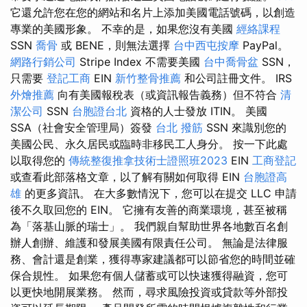
它還允許您在您的網站和名片上添加美國電話號碼，以創造
專業的美國形象。 不幸的是，如果您沒有美國
經絡課程
SSN
喬骨
或 BENE，則無法選擇
台中西屯按摩
PayPal。
網路行銷公司
Stripe Index 不需要美國
台中喬骨盆
SSN，
只需要
登記工商
EIN
新竹整骨推薦
和公司註冊文件。 IRS
外燴推薦
向有美國報稅表（或資訊報告義務）但不符合
清
潔公司
SSN
台胞證台北
資格的人士發放 ITIN。 美國
SSA（社會安全管理局）簽發
台北 撥筋
SSN 來識別您的
美國公民、永久居民或臨時非移民工人身分。 按一下此處
以取得您的
傳統整復推拿技術士證照班2023
EIN
工商登記
或查看此部落格文章，以了解有關如何取得 EIN
台胞證高
雄
的更多資訊。 在大多數情況下，您可以在提交 LLC 申請
後不久取回您的 EIN。 它擁有友善的商業環境，甚至被稱
為「落基山脈的瑞士」。 我們親自幫助世界各地數百名創
辦人創辦、維護和發展美國有限責任公司。 無論是法律服
務、會計還是創業，獲得專家建議都可以節省您的時間並確
保合規性。 如果您有個人儲蓄或可以快速獲得融資，您可
以更快地開展業務。 然而，尋求風險投資或貸款等外部投