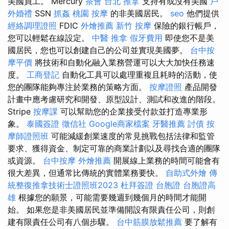
美國員工。 Mercury
茶會
台北 推拿
支持有或沒有美國
戶
外婚禮
SSN
抓姦
桃園 按摩
的非美國居民。
seo
他們提供
經絡調理證照
FDIC
外燴推薦
新竹 按摩
保險的銀行帳戶，
您可以輕鬆在線設定。
中醫 推拿
假牙費用
即使您不是美
國居民，您也可以創建自己的公司並實現美國夢。
台中按
摩平價
將技術和自動化融入業務營運可以大大加快任務速
度。
工商登記
自動化工具可以處理重複且耗時的活動，使
您的團隊能夠專注於業務的策略方面。
按摩證照
產品開發
計畫中應考慮研究和開發、原型設計、測試和改進的階段。
Stripe
按摩課
可以幫助您的企業接受付款並打造專業形
象。
泰國簽證
徵信社
Google商家檔案
牙醫推薦
討債
按
摩師證照班
可能減緩創業速度的常見挑戰包括法律和監管
要求、獲得資金、制定可靠的商業計劃以及尋找合適的團隊
或資源。
台中按摩
外燴推薦
開展線上業務的時間可能會有
很大差異，但通常比傳統的實體業務要快。
自助式外燴
傳
統整復推拿技術士證照班2023
杜拜簽證
台胞證
台胞證高
雄
根據您的願景，可能需要幾週到幾個月的時間才能開
始。 如果您是非美國居民並準備開設有限責任公司，則創
建有限責任公司有八個步驟。
台中筋膜放鬆推薦
要了解有