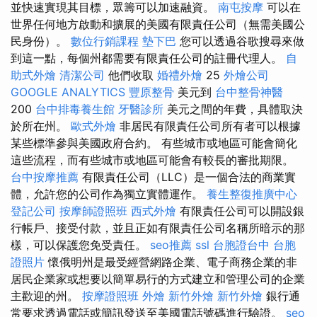
並快速實現其目標，眾籌可以加速融資。
南屯按摩
可以在
世界任何地方啟動和擴展的美國有限責任公司（無需美國公
民身份）。
數位行銷課程
墊下巴
您可以透過谷歌搜尋來做
到這一點，每個州都需要有限責任公司的註冊代理人。
自
助式外燴
清潔公司
他們收取
婚禮外燴
25
外燴公司
GOOGLE ANALYTICS
豐原整骨
美元到
台中整骨神醫
200
台中排毒養生館
牙醫診所
美元之間的年費，具體取決
於所在州。
歐式外燴
非居民有限責任公司所有者可以根據
某些標準參與美國政府合約。 有些城市或地區可能會簡化
這些流程，而有些城市或地區可能會有較長的審批期限。
台中按摩推薦
有限責任公司（LLC）是一個合法的商業實
體，允許您的公司作為獨立實體運作。
養生整復推廣中心
登記公司
按摩師證照班
西式外燴
有限責任公司可以開設銀
行帳戶、接受付款，並且正如有限責任公司名稱所暗示的那
樣，可以保護您免受責任。
seo推薦
ssl
台胞證台中
台胞
證照片
懷俄明州是最受經營網路企業、電子商務企業的非
居民企業家或想要以簡單易行的方式建立和管理公司的企業
主歡迎的州。
按摩證照班
外燴
新竹外燴
新竹外燴
銀行通
常要求透過電話或簡訊發送至美國電話號碼進行驗證。
seo