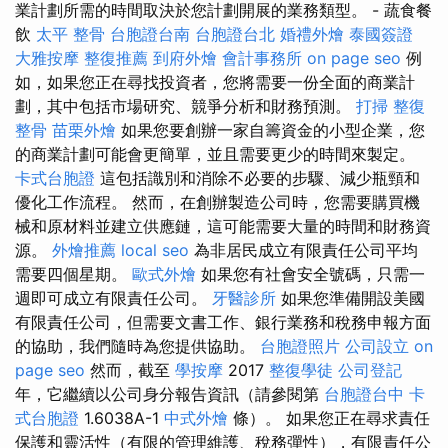
業計劃所需的時間取決於您計劃開展的業務類型。 - 蔬食餐
飲
太平 整骨
台胞證台南
台胞證台北
婚禮外燴
泰國簽證
大雅按摩
整復推薦
到府外燴
會計事務所
on page seo
例
如，如果您正在尋找投資者，您將需要一份全面的商業計
劃，其中包括市場研究、競爭分析和財務預測。
打掃
整復
整骨
苗栗外燴
如果您要創辦一家自籌資金的小型企業，您
的商業計劃可能會更簡單，並且需要更少的時間來製定。
卡式台胞證
這包括識別和消除不必要的步驟、減少瓶頸和
優化工作流程。 然而，在創辦製造公司時，您需要購買機
械和原材料並建立供應鏈，這可能需要大量的時間和財務資
源。
外燴推薦
local seo
為非居民成立有限責任公司平均
需要四個星期。
歐式外燴
如果您有社會安全號碼，只需一
週即可成立有限責任公司。
牙醫診所
如果您準備開設美國
有限責任公司，但需要文書工作、銀行業務和稅務申報方面
的協助，我們隨時為您提供協助。
台胞證照片
公司設立
on
page seo
然而，截至
學按摩
2017
整復學徒
公司登記
年，它繼續以公司身分報告資訊（請參閱第
台胞證台中
卡
式台胞證
1.6038A-1
中式外燴
條）。 如果您正在尋求責任
保護和靈活性（有限的管理維護、稅務彈性），有限責任公