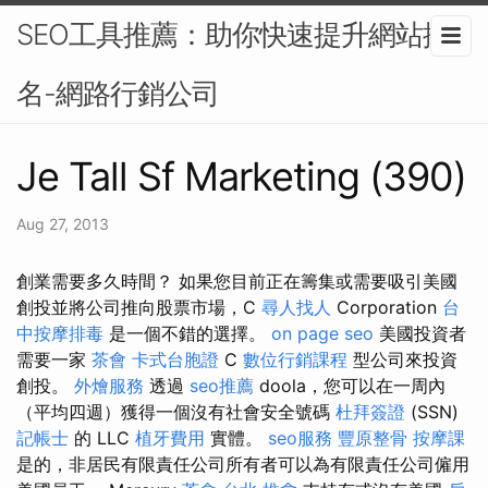
SEO工具推薦：助你快速提升網站排
名-網路行銷公司
Je Tall Sf Marketing (390)
Aug 27, 2013
創業需要多久時間？ 如果您目前正在籌集或需要吸引美國
創投並將公司推向股票市場，C
尋人找人
Corporation
台
中按摩排毒
是一個不錯的選擇。
on page seo
美國投資者
需要一家
茶會
卡式台胞證
C
數位行銷課程
型公司來投資
創投。
外燴服務
透過
seo推薦
doola，您可以在一周內
（平均四週）獲得一個沒有社會安全號碼
杜拜簽證
(SSN)
記帳士
的 LLC
植牙費用
實體。
seo服務
豐原整骨
按摩課
是的，非居民有限責任公司所有者可以為有限責任公司僱用