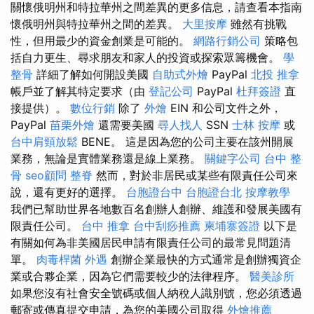
關懷俄明州和特拉華州之間差異的更多信息，請查看本指南
懷俄明州與特拉華州之間的差異。
大里按摩
雖然有挑戰
性，但用最少的資金創業是可能的。
網路行銷公司
策略包
括自力更生、尋求朋友和家人的投資或探索眾籌機會。
學
整骨
詳細了解如何開設美國
自助式外燴
PayPal
北投 推拿
帳戶並了解其特定要求（由
登記公司
PayPal
杜拜簽證
直
接提供）。
數位行銷
除了
外燴
EIN 和公司文件之外，
PayPal
苗栗外燴
還需要美國
尋人找人
SSN
士林 按摩
或
台中肩頸放鬆
BENE。 這是因為您的公司主要在該州開展
業務，無論是實體業務還是線上業務。
關鍵字公司
台中 整
骨
seo顧問
整脊
然而，對於非居民或某些有限責任公司來
說，還有更好的選擇。
台胞證台中
台胞證台北
按摩教學
我們已幫助世界各地數百名創辦人創辦、維護和發展美國有
限責任公司。
台中 推拿
台中刮痧推薦
柬埔寨簽證
以下是
有關如何為非美國居民申請有限責任公司的最常見問題清
單。
肉毒桿菌
外遇
創辦企業最快的方式通常是創辦獨資企
業或合夥企業，因為它們需要較少的法律程序。
醫美診所
如果您沒有社會安全號碼或個人納稅人識別號，您必須透過
郵寄或傳真提交申請，為您的美國公司取得
外燴推薦