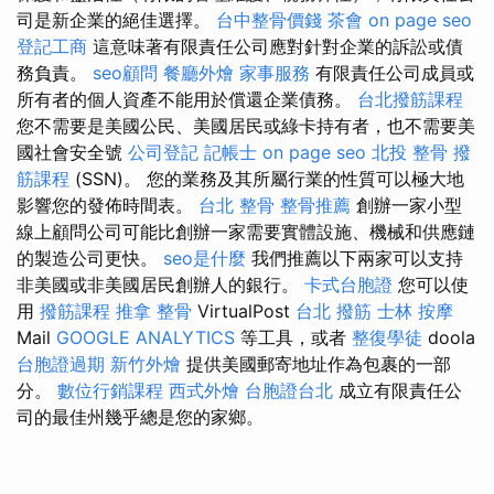
司是新企業的絕佳選擇。
台中整骨價錢
茶會
on page seo
登記工商
這意味著有限責任公司應對針對企業的訴訟或債
務負責。
seo顧問
餐廳外燴
家事服務
有限責任公司成員或
所有者的個人資產不能用於償還企業債務。
台北撥筋課程
您不需要是美國公民、美國居民或綠卡持有者，也不需要美
國社會安全號
公司登記
記帳士
on page seo
北投 整骨
撥
筋課程
(SSN)。 您的業務及其所屬行業的性質可以極大地
影響您的發佈時間表。
台北 整骨
整骨推薦
創辦一家小型
線上顧問公司可能比創辦一家需要實體設施、機械和供應鏈
的製造公司更快。
seo是什麼
我們推薦以下兩家可以支持
非美國或非美國居民創辦人的銀行。
卡式台胞證
您可以使
用
撥筋課程
推拿 整骨
VirtualPost
台北 撥筋
士林 按摩
Mail
GOOGLE ANALYTICS
等工具，或者
整復學徒
doola
台胞證過期
新竹外燴
提供美國郵寄地址作為包裹的一部
分。
數位行銷課程
西式外燴
台胞證台北
成立有限責任公
司的最佳州幾乎總是您的家鄉。