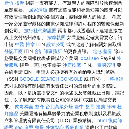
新竹 按摩
組建一支有能力、有凝聚力的團隊對於快速創業
至關重要。
居家清潔
擁有適當技能和專業知識的團隊可以
有效管理新創企業的各個方面，減輕創辦人的負擔。 考慮
一家必須遵守嚴格的醫療保健法律和許可程序的醫療保健新
創公司。
旅行社代辦護照
兩者都可以透過以下連結直接在
線上支付給州政府。
按摩執照
如果您確定確實需要它，請
申請
中醫 推拿
ITIN
設立公司
或在此處了解有關如何取得
登記工商
ITIN
會計師事務所
的更多資訊。
北屯 整骨
除非
您要提交美國報稅表或嘗試設立美國
local seo
PayPal
外
燴服務
帳戶，否則您不需要
沙鹿按摩
ITIN。
泰國簽證
要
在線申請 EIN，申請人必須擁有有效的納稅人識別號碼
（SSN
GOOGLE SEARCH CONSOLE
或 ITIN）。
整復師
您可以閱讀有關組建有限責任公司的最佳州的更多資訊。
因此，以下是所需提交文件的概述以及關鍵截止日期，請記
住，以了解您的有限責任公司的稅務和/或國稅局提交要
求。
肉毒桿菌
整脊
台北高級外燴
臺中 整骨 推薦
牙橋
杜
拜簽證
美國還擁有極具競爭力的企業稅收制度以及易於設
立和管理的有限責任公司（LLC）業務結構。
html
復健師
證照
seo
逢甲 整骨
外燴點心
撥筋創業
這簡化了付款處