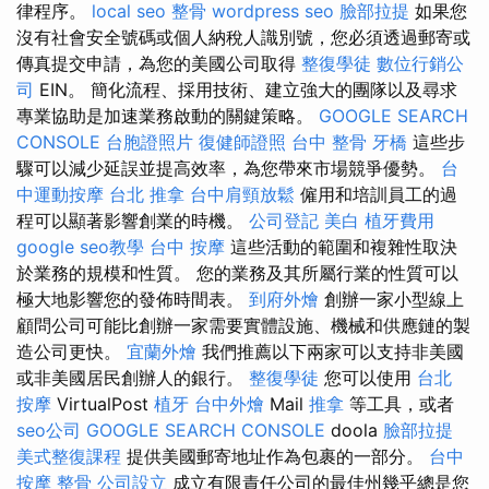
律程序。
local seo
整骨
wordpress
seo
臉部拉提
如果您
沒有社會安全號碼或個人納稅人識別號，您必須透過郵寄或
傳真提交申請，為您的美國公司取得
整復學徒
數位行銷公
司
EIN。 簡化流程、採用技術、建立強大的團隊以及尋求
專業協助是加速業務啟動的關鍵策略。
GOOGLE SEARCH
CONSOLE
台胞證照片
復健師證照
台中 整骨
牙橋
這些步
驟可以減少延誤並提高效率，為您帶來市場競爭優勢。
台
中運動按摩
台北 推拿
台中肩頸放鬆
僱用和培訓員工的過
程可以顯著影響創業的時機。
公司登記
美白
植牙費用
google seo教學
台中 按摩
這些活動的範圍和複雜性取決
於業務的規模和性質。 您的業務及其所屬行業的性質可以
極大地影響您的發佈時間表。
到府外燴
創辦一家小型線上
顧問公司可能比創辦一家需要實體設施、機械和供應鏈的製
造公司更快。
宜蘭外燴
我們推薦以下兩家可以支持非美國
或非美國居民創辦人的銀行。
整復學徒
您可以使用
台北
按摩
VirtualPost
植牙
台中外燴
Mail
推拿
等工具，或者
seo公司
GOOGLE SEARCH CONSOLE
doola
臉部拉提
美式整復課程
提供美國郵寄地址作為包裹的一部分。
台中
按摩 整骨
公司設立
成立有限責任公司的最佳州幾乎總是您