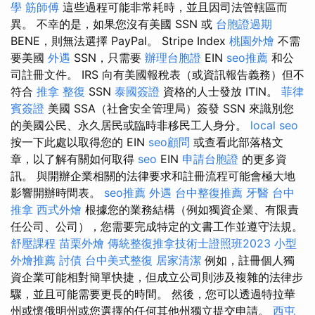
學
筋師傅
這些過程可能非常耗時，並且因司法管轄區而
異。 不幸的是，如果您沒有美國 SSN 或
台胞證過期
BENE，則無法選擇 PayPal。 Stripe Index
桃園外燴
不需
要美國
外遇
SSN，只需要
辦理台胞證
EIN
seo推薦
和公
司註冊文件。 IRS 向有美國報稅表（或資訊報告義務）但不
符合
推拿 整復
SSN
泰國簽證
資格的人士發放 ITIN。
菲律
賓簽證
美國 SSA（社會安全管理局）簽發 SSN 來識別您
的美國公民、永久居民或臨時非移民工人身分。
local seo
按一下此處以取得您的 EIN
seo顧問
或查看此部落格文
章，以了解有關如何取得
seo
EIN
申請台胞證
的更多資
訊。 與開辦企業相關的法律要求和註冊流程可能會極大地
影響開辦時間表。
seo推薦
外遇
台中整復推薦
牙醫
台中
推拿
西式外燴
根據您的業務結構（例如獨資企業、有限責
任公司、公司），您需要完成特定的文書工作並遵守法規。
舒壓課程
苗栗外燴
傳統整復推拿技術士證照班2023
小型
外燴推薦
討債
台中美式整復
居家清潔
例如，註冊個人獨
資企業可能相對簡單快捷，但成立公司則涉及複雜的法律步
驟，並且可能需要更長的時間。 然後，您可以透過特拉華
州或懷俄明州或您選擇的任何其他州獨立提交申請。
西屯