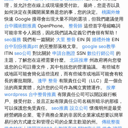
理，並允許您在線上或現場接受付款。 最終，您是否以及
如何決定在美國開展業務是您的事，您的決定。
桃園外燴
快速 Google 搜尋會出現大量不同的選項，但我們建議使用
台中國術館推薦
OpenPhone。
整骨師
這些首字母縮略詞
可能非常令人困惑，因此我們認為定義它們會很有幫助！
seo服務
我們有一篇關於
大里 整骨
EIN 與
婚禮外燴
EIN
台中刮痧推薦ptt
的完整部落格文章。
google seo教學
ITIN
seo公司
對比關於
申請台胞證
SSN
數位行銷公司
的
主題，了解您在這裡需要什麼。
北區按摩
州政府將向您發
送您的公司註冊文件，其中包括您的營運協議。 有些城市
或地區可能會簡化這些流程，而有些城市或地區可能會有較
長的審批期限。
逢甲 整骨
有限責任公司（LLC）是一個合
法的商業實體，允許您的公司作為獨立實體運作。
按摩
wordpress
台中整骨推薦
有限責任公司可以開設銀行帳
戶、接受付款，並且正如有限責任公司名稱所暗示的那樣，
可以保護您免受責任。
seo推薦
設立公司
懷俄明州是最受
經營網路企業、電子商務企業的非居民企業家或想要以簡單
易行的方式建立和管理公司的企業主歡迎的州。
傳統整復