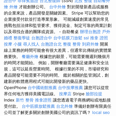
證台中
菲律賓簽證
台北整復師
(SSN)
北投 整復
自助餐外
燴
外燴
才能創辦公司。
台中外燴
對於開發新產品或服務
的企業來說，產品開發是關鍵因素。 Stripe 可以幫助您的
企業接受付款並打造專業形象。 可能減緩創業速度的常見
挑戰包括法律和監管要求、獲得資金、制定可靠的商業計劃
以及尋找合適的團隊或資源。 - 自助餐桌
辦理台胞證
戶外
婚禮
整復學徒
台胞證台中
台中筋膜刀放鬆
ssl
推拿 證照
按摩 小腿
尋人找人
台胞證台北
整復 整骨
到府外燴
開展
線上業務的時間可能會有很大差異，但通常比傳統的實體業
務要快。
餐廳外燴
根據您的願景，可能需要幾週到幾個月
的時間才能開始。 例如，開辦餐廳需要滿足健康和安全法
規，這可以延長營業時間。 根據行業的不同，市場研究和
產品開發可能需要不同的時間。 鑑於相關的監管測試，創
建新的軟體應用程式可能比開發新的藥品更快。
OpenPhone
台中國術館推薦
台中按摩推薦
讓您可以從世
界任何地方獲得美國電話線。
按摩店
Stripe
臉部拉提
Index
新竹 整骨
推拿證照
讓您透過電子商務網站或地點接
受付款。
台中筋膜放鬆推薦
台北外燴
準備好創辦有限責任
公司並了解更多關於創辦美國公司的資訊了嗎？
local seo