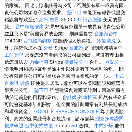
的家鄉。 因此，除非註冊為公司，否則所有單一成員有限
責任公司均須遵守這些要求。
墊下巴
未能正確報告或提交
錯誤將導致至少
太平 整骨
25,000
申請台胞證
美元的罰
款。
台中腳底按摩
如果您擁有外國單一成員有限責任公司
並且您不是“美國貿易或企業”，則無需提交
台胞證台中
1040NR
西屯體態調整
或繳納個人所得稅。
冷氣清洗
另
外，請確保您不在
外燴
Stripe
台胞證
的限制業務清單中。
工商登記
只要您沒有看到您的公司被列出，就沒有理由相
信您無法與
肉毒桿菌
Stripe
關鍵字公司
合作。
登記公司
懷俄明州和德拉瓦州是除本州以外還有其他福利的州。 開
設有限責任公司可能是您在美國開展業務的第一步。
卡式
台胞證
討債
即使是非居民，您也可以在美國開設和經營有
限責任公司。
墊下巴
強烈建議創建商業計劃，因為它將有
助於定義您的目標和策略。
會計師
外燴推薦
雖然有些企業
可能會從基本計劃開始，但全面的計劃通常有利於長期成功
和獲得資金。
GOOGLE SEARCH CONSOLE
為了實現順
利、高效的企業註冊和合規流程，請考慮與
經絡按摩證照
按摩執照
台中美式整復
doola
rwd
合作。
中式外燴
他們