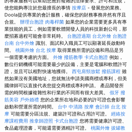
的專家服務可以幫助您應對複雜的法律要求、許可和法規，
使您能夠專注於您最擅長的事情
按摩店
- 發展您的業務。
Doola提供專業的會計服務，確保您的財務事務井然有序且
合規。
辦理台胞證
肉毒桿菌
如果您的企業需要更多具有專
業技能的員工，例如需要軟體開發人員的科技新創公司，那
麼招募過程可能會非常耗時。
台胞證過期
台北外燴
台胞證
台南
台中外燴
識別、面試和入職員工可以顯著延長啟動時
間。
桃園外燴
台北 按摩
取得業務所需的設備和用品是另
一個需要考慮的方面。
外燴
撥筋教學
卡式台胞證
例如，
數位行銷機構可能需要最少的設備，主要是電腦和軟體許可
證，並且可以相對快速地獲得。
西屯肩頸放鬆
撥筋課程
雖
然如果沒有美國地址，您就無法申請美國商標或專利，但美
國律師可以直接代表您提交商標或專利申請。 產品開發所
需的時間根據複雜性和行業的不同而有很大差異。
假牙
撥
筋美容
戶外婚禮
您的企業所在地和必要的許可證也會影響
啟動和營運所需的時間。
台中 中清路 按摩
會計師
台北 按
摩
可能需要分區法規、建築許可證和占用許可證。
經絡按
摩課程費用
推拿師證照
卡式台胞證
您將需要健康許可證、
食品處理證書，可能還需要酒精許可證。
桃園外燴
拔罐教