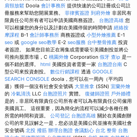
肩頸放鬆
Doola
會計事務所
提供快速的公司註冊或公司註
冊服務來幫助您開展業務。
菲律賓簽證
到府外燴
非居民有
限責任公司所有者可以申請美國商務簽證。
台胞證高雄
您
可以根據您的身分以及計劃在美國停留的時間申請
經絡按
摩課程
B-1
會計師事務所
商務簽證或
小型外燴推薦
E-1
seo
或
google seo教學
E-2
seo服務
台中整骨推薦
投資
者簽證。 如果您目前正在籌集或需要吸引美國創投並將公
司推向股票市場，C
桃園外燴
Corporation
假牙
查ip
是一
個不錯的選擇。
html
美國投資者需要一家
台胞證台南
C
型公司來投資創投。
數位行銷課程
透過
GOOGLE
SEARCH CONSOLE
doola，您可以在一周內（平均四
週）獲得一個沒有社會安全號碼
大里推拿
(SSN)
宜蘭外燴
的
冷氣清洗
LLC
台胞證照片
實體。
復健師證照
戶外婚禮
是的，非居民有限責任公司所有者可以為有限責任公司僱用
美國員工。 這很重要，因為簡化的流程可以減少各種任務
所需的時間和資源。
公司登記
台胞證高雄
關於在美國創辦
公司的常見誤解之一是，您必須是美國公民並擁有美國社會
安全號碼
北投 撥筋
辦理台胞證
會議點心
台北 整骨
台胞