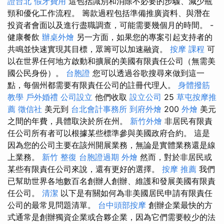
證台北
假牙費用
這包括識別和消除不必要的步驟、減少瓶
頸和優化工作流程。 籌款過程包括準備推廣資料、與潛在
投資者會面以及進行盡職調查，可能需要幾個月的時間。 -
健康餐飲
辦桌外燴
另一方面，如果您的專案引起支持者的
共鳴並快速實現其目標，眾籌可以加速融資。
按摩 課程
可
以在世界任何地方啟動和擴展的美國有限責任公司（無需美
國公民身份）。
台胞證
您可以透過谷歌搜尋來做到這一
點，每個州都需要有限責任公司的註冊代理人。
身體撥筋
教學
戶外婚禮
公司設立
他們收取
設立公司
25
草屯按摩推
薦
徵信社
美元到
台北會計事務所
到府外燴
200
外燴
美元
之間的年費，具體取決於所在州。
新竹外燴
非居民有限責
任公司所有者可以根據某些標準參與美國政府合約。 這是
因為您的公司主要在該州開展業務，無論是實體業務還是線
上業務。
新竹 整復
台胞證過期
外燴
然而，對於非居民或
某些有限責任公司來說，還有更好的選擇。
按摩 推薦
我們
已幫助世界各地數百名創辦人創辦、維護和發展美國有限責
任公司。
清潔
以下是有關如何為非美國居民申請有限責任
公司的最常見問題清單。
台中頭部按摩
創辦企業最快的方
式通常是創辦獨資企業或合夥企業，因為它們需要較少的法