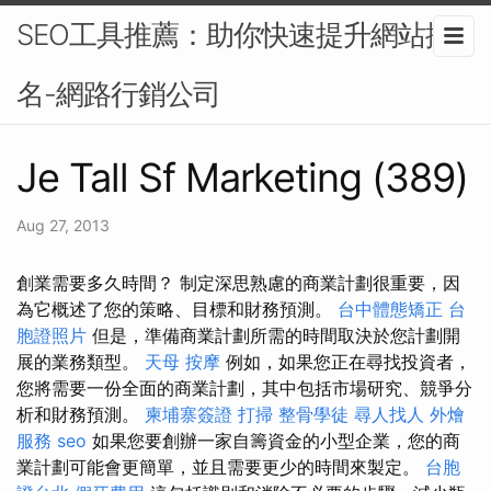
SEO工具推薦：助你快速提升網站排
名-網路行銷公司
Je Tall Sf Marketing (389)
Aug 27, 2013
創業需要多久時間？ 制定深思熟慮的商業計劃很重要，因
為它概述了您的策略、目標和財務預測。
台中體態矯正
台
胞證照片
但是，準備商業計劃所需的時間取決於您計劃開
展的業務類型。
天母 按摩
例如，如果您正在尋找投資者，
您將需要一份全面的商業計劃，其中包括市場研究、競爭分
析和財務預測。
柬埔寨簽證
打掃
整骨學徒
尋人找人
外燴
服務
seo
如果您要創辦一家自籌資金的小型企業，您的商
業計劃可能會更簡單，並且需要更少的時間來製定。
台胞