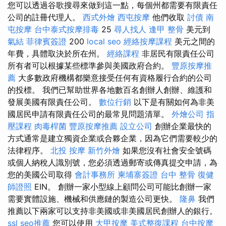
您可以透過谷歌搜尋來做到這一點，每個州都需要有限責任
公司的註冊代理人。
西式外燴
西屯按摩
他們收取
討債
南
屯按摩
台中泰式按摩排毒
25
尋人找人
逢甲 整骨
美元到
氣結
菲律賓簽證
200
local seo
經絡按摩課程
美元之間的
年費，具體取決於所在州。
經絡課程
非居民有限責任公司
所有者可以根據某些標準參與美國政府合約。
豐原按摩推
薦
大多數政府機構都樂意接受任何有資格履行合約的公司
的投標。 我們已幫助世界各地數百名創辦人創辦、維護和
發展美國有限責任公司。
數位行銷
以下是有關如何為非美
國居民申請有限責任公司的最常見問題清單。
外燴公司
指
壓課程
肉毒桿菌
豐原按摩推薦
設立公司
創辦企業最快的
方式通常是建立獨資企業或合夥企業，因為它們需要較少的
法律程序。
北投 按摩
新竹外燴
如果您沒有社會安全號碼
或個人納稅人識別號，您必須透過郵寄或傳真提交申請，為
您的美國公司取得
會計事務所
柬埔寨簽證
台中 整骨
復健
師證照
EIN。 創辦一家小型線上顧問公司可能比創辦一家
需要實體設施、機械和供應鏈的製造公司更快。
隆鼻
我們
推薦以下兩家可以支持非美國或非美國居民創辦人的銀行。
ssl
seo推薦
您可以使用
大甲按摩
美式整復課程
台中按摩