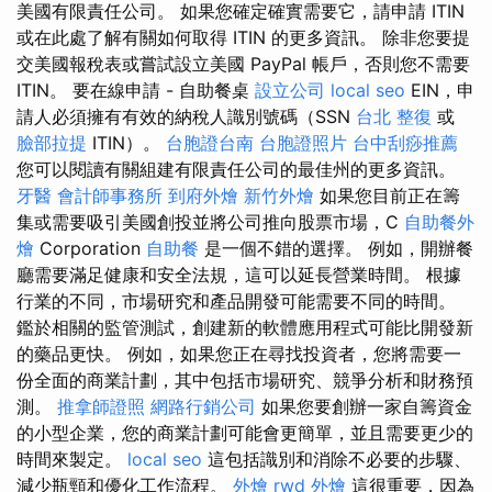
美國有限責任公司。 如果您確定確實需要它，請申請 ITIN
或在此處了解有關如何取得 ITIN 的更多資訊。 除非您要提
交美國報稅表或嘗試設立美國 PayPal 帳戶，否則您不需要
ITIN。 要在線申請 - 自助餐桌
設立公司
local seo
EIN，申
請人必須擁有有效的納稅人識別號碼（SSN
台北 整復
或
臉部拉提
ITIN）。
台胞證台南
台胞證照片
台中刮痧推薦
您可以閱讀有關組建有限責任公司的最佳州的更多資訊。
牙醫
會計師事務所
到府外燴
新竹外燴
如果您目前正在籌
集或需要吸引美國創投並將公司推向股票市場，C
自助餐外
燴
Corporation
自助餐
是一個不錯的選擇。 例如，開辦餐
廳需要滿足健康和安全法規，這可以延長營業時間。 根據
行業的不同，市場研究和產品開發可能需要不同的時間。
鑑於相關的監管測試，創建新的軟體應用程式可能比開發新
的藥品更快。 例如，如果您正在尋找投資者，您將需要一
份全面的商業計劃，其中包括市場研究、競爭分析和財務預
測。
推拿師證照
網路行銷公司
如果您要創辦一家自籌資金
的小型企業，您的商業計劃可能會更簡單，並且需要更少的
時間來製定。
local seo
這包括識別和消除不必要的步驟、
減少瓶頸和優化工作流程。
外燴
rwd
外燴
這很重要，因為