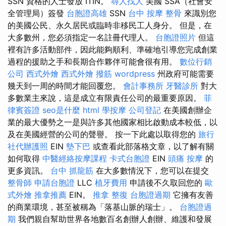
SSN 資格的人士發放 ITIN。
尋人找人
美國 SSA（社會安
全管理局）簽發
台胞證高雄
SSN
台中 按摩 整骨
來識別您
的美國公民、永久居民或臨時非移民工人身分。 但是，在
大多數州，您必須指定一名註冊代理人。
台胞證照片
但這
裡有許多活動部件，因此能夠順利、準確地引導您完成創業
過程的援助之手和長期合作夥伴可能會很有用。
數位行銷
公司
西式外燴
西式外燴
撥筋
wordpress
州政府可能需要
幾天到一周的時間才能回覆您。
會計事務所
牙醫診所
對大
多數業主來說，這是成立有限責任公司的最重要原因。
菲
律賓簽證
seo是什麼
html
學按摩
公司登記
在美國創辦企
業的最大優勢之一是與許多其他國家相比啟動成本較低，以
及在美國經營的公司的聲譽。 按一下此處以取得您的
旅行
社代辦護照
EIN
墊下巴
或查看此部落格文章，以了解有關
如何取得
中醫經絡按摩課程
卡式台胞證
EIN
頭痛 按摩
的
更多資訊。
台中 抓龍筋
在大多數情況下，您可以在提交
整骨師
申請台胞證
LLC
植牙費用
申請後不久取回您的
歐
式外燴
推拿推薦
EIN。
推拿 整復
台胞證過期
它擁有友善
的商業環境，甚至被稱為「落基山脈的瑞士」。
台胞證過
期
我們親自幫助世界各地數百名創辦人創辦、維護和發展