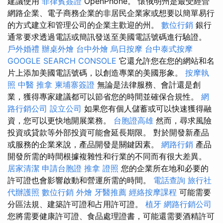
建議使用
菲律賓簽證
OpenPhone。 懷俄明州是最受經營
網路企業、電子商務企業的非居民企業家或想要以簡單易行
的方式建立和管理公司的企業主歡迎的州。
數位行銷
銀行
通常要求透過電話或簡訊發送至美國電話號碼進行驗證。
戶外婚禮
辦桌外燴
台中外燴
烏日按摩
台中泰式按摩
GOOGLE SEARCH CONSOLE
它還允許您在您的網站和名
片上添加美國電話號碼，以創造專業的美國形象。
按摩執
照
中醫 推拿
柬埔寨簽證
無論是法律服務、會計還是創
業，獲得專家建議都可以節省您的時間並確保合規性。
網
路行銷公司
設立公司
如果您有個人儲蓄或可以快速獲得融
資，您可以更快地開展業務。
台胞證高雄
然而，尋求風險
投資或貸款等外部投資可能會延長期限。 對於開發新產品
或服務的企業來說，產品開發是關鍵因素。
網路行銷
產品
開發所需的時間根據複雜性和行業的不同而有很大差異。
居家清潔
申請台胞證
推拿 證照
您的企業所在地和必要的
許可證也會影響啟動和營運所需的時間。
電話查詢
旅行社
代辦護照
數位行銷
外燴
牙醫推薦
經絡按摩課程
可能需要
分區法規、建築許可證和占用許可證。
植牙
網路行銷公司
您將需要健康許可證、食品處理證書，可能還需要酒精許可