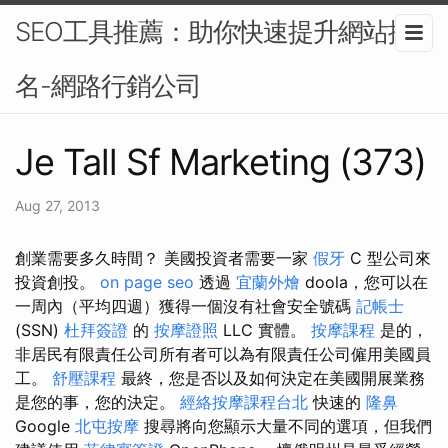
SEO工具推薦：助你快速提升網站排
名-網路行銷公司
Je Tall Sf Marketing (373)
Aug 27, 2013
創業需要多久時間？ 美國投資者需要一家
假牙
C 型公司來
投資創投。
on page seo
透過
宜蘭外燴
doola，您可以在
一周內（平均四週）獲得一個沒有社會安全號碼
記帳士
(SSN)
杜拜簽證
的
按摩證照
LLC 實體。
按摩課程
是的，
非居民有限責任公司所有者可以為有限責任公司僱用美國員
工。
舒壓課程
最終，您是否以及如何決定在美國開展業務
是您的事，您的決定。
經絡按摩課程台北
快速的
隆鼻
Google
北屯按摩
搜尋將向您顯示大量不同的選項，但我們