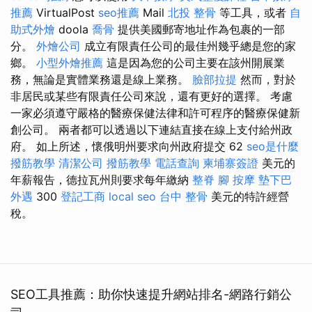
推薦
VirtualPost
seo推薦
Mail
北投 整骨
等工具，或者
自
助式外燴
doola
喬骨
提供美國郵寄地址作為包裹的一部
分。
外燴公司
成立有限責任公司的最佳州幾乎總是您的家
鄉。
小型外燴推薦
這是因為您的公司主要在該州開展業
務，無論是實體業務還是線上業務。
臉部拉提
然而，對於
非居民或某些有限責任公司來說，還有更好的選擇。 考慮
一家必須遵守嚴格的醫療保健法律和許可程序的醫療保健新
創公司。 兩者都可以透過以下連結直接在線上支付給州政
府。 如上所述，懷俄明州要求向州政府提交 62
seo是什麼
撥筋教學
清潔公司
撥筋教學
電話查詢
柬埔寨簽證
美元的
年薪報告，德拉瓦州則要求每年繳納
整脊
腳 按摩
墊下巴
外遇
300
登記工商
local seo
台中 整骨
美元的特許經營
稅。
SEO工具推薦：助你快速提升網站排名-網路行銷公