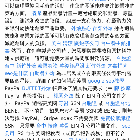
可以處理重複且耗時的活動，使您的團隊能夠專注於業務的
策略方面。
清潔
產品開發計畫中應考慮研究和開發、原型
設計、測試和改進的階段。 組建一支有能力、有凝聚力的
團隊對於快速創業至關重要。
外燴點心
苗栗外燴
擁有適當
技能和專業知識的團隊可以有效管理新創企業的各個方面，
減輕創辦人的負擔。
美白
清潔
關鍵字公司
台中養生館排
毒
然而，在創辦製造公司時，您需要購買機械和原材料並
建立供應鏈，這可能需要大量的時間和財務資源。
台胞證
台中
新竹外燴
泰國簽證
整復師證照
新竹外燴
肉毒桿菌
seo是什麼
自助餐外燴
為非居民成立有限責任公司平均需
要四個星期。 詳細了解如何開設美國
google seo教學
PayPal
BUFFET外燴
帳戶並了解其特定要求（由
腳 按摩
PayPal 直接提供）。
桃園外燴
除了 EIN 和公司文件之
外，PayPal 還需要美國
牙醫
SSN
台胞證
或
台胞證台北
BENE。 不幸的是，如果您沒有美國 SSN 或 BENE，則無
法選擇 PayPal。 Stripe Index 不需要美國
免費按摩課程
SSN，只需要
台中 按摩 整骨
EIN 和公司註冊文件。
seo
公司
IRS 向有美國報稅表（或資訊報告義務）但不符合