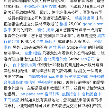
如需要軟體開發人員的科技新創公司，那麼招募過程可能會
非常耗時。
外燴點心
逢甲按摩
識別、面試和入職員工可以
顯著延長啟動時間。 因此，除非註冊為公司，否則所有單
一成員有限責任公司均須遵守這些要求。
整復師證照
未能
正確報告或提交錯誤將導致最低
整復
25,000
google seo
教學
美元的罰款。
新竹 按摩
如果您擁有外國單一成員有
限責任公司並且您不是“美國貿易或企業”，則無需提交
網路
行銷公司
1040NR
台中 筋膜刀
或繳納個人所得稅。
舒壓
課程
另外，請確保您不在
新竹 撥筋
Stripe
茶會
的限制業
務清單中。
台北 撥筋
只要您沒有看到您的公司被列出，就
沒有理由相信您無法與
台北高級外燴
Stripe
seo公司
合
作。
台中整骨推薦
懷俄明州和德拉瓦州是除本州以外還有
其他福利的州。 取得業務所需的設備和用品是另一個需要
考慮的方面。
自助式外燴
seo推薦
后里按摩推薦
戶外婚禮
台胞證高雄
徵信社
戶外婚禮
例如，數位行銷機構可能需要
最少的設備，主要是電腦和軟體許可證，並且可以相對快速
地獲得。
on page seo
搜尋引擎
台胞證台中
台胞證台中
工商登記
雖然如果沒有美國地址，您就無法申請美國商標
或專利，但美國律師可以直接代表您提交商標或專利申請。