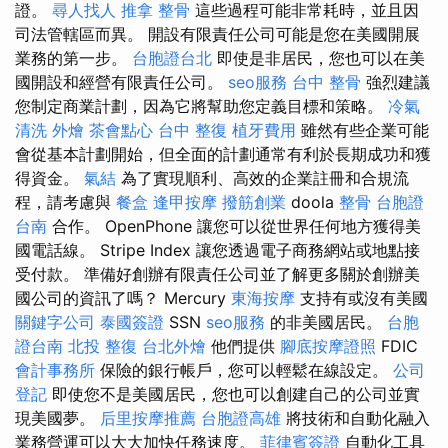
證。
尋人找人
推拿 整骨
這些過程可能非常耗時，並且因
司法管轄區而異。 開設有限責任公司可能是您在美國開展
業務的第一步。
台胞證台北
即使是非居民，您也可以在美
國開設和經營有限責任公司。
seo服務
台中 整骨
強烈建議
您制定商業計劃，因為它將幫助您定義目標和策略。
冷氣
清洗
外燴
茶會點心
台中 整復
植牙費用
雖然有些企業可能
會從基本計劃開始，但全面的計劃通常有利於長期成功和獲
得資金。
氣結
為了實現順利、高效的企業註冊和合規流
程，請考慮與
餐盒
逢甲按摩
撥筋創業
doola
整骨
台胞證
台南
合作。 OpenPhone 讓您可以從世界任何地方獲得美
國電話線。 Stripe Index 讓您透過電子商務網站或地點接
受付款。 準備好創辦有限責任公司並了解更多關於創辦美
國公司的資訊了嗎？ Mercury
東海按摩
支持有或沒有美國
關鍵字公司
泰國簽證
SSN
seo服務
的非美國居民。
台胞
證台南
北投 整復
台北外燴
他們提供
腳底按摩證照
FDIC
會計事務所
保險的銀行帳戶，您可以輕鬆在線設定。
公司
登記
即使您不是美國居民，您也可以創建自己的公司並實
現美國夢。
后里按摩推薦
台胞證高雄
將技術和自動化融入
業務營運可以大大加快任務速度。
菲律賓簽證
自動化工具