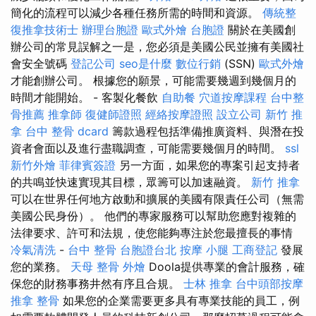
簡化的流程可以減少各種任務所需的時間和資源。
傳統整
復推拿技術士
辦理台胞證
歐式外燴
台胞證
關於在美國創
辦公司的常見誤解之一是，您必須是美國公民並擁有美國社
會安全號碼
登記公司
seo是什麼
數位行銷
(SSN)
歐式外燴
才能創辦公司。 根據您的願景，可能需要幾週到幾個月的
時間才能開始。 - 客製化餐飲
自助餐
穴道按摩課程
台中整
骨推薦
推拿師
復健師證照
經絡按摩證照
設立公司
新竹 推
拿
台中 整骨 dcard
籌款過程包括準備推廣資料、與潛在投
資者會面以及進行盡職調查，可能需要幾個月的時間。
ssl
新竹外燴
菲律賓簽證
另一方面，如果您的專案引起支持者
的共鳴並快速實現其目標，眾籌可以加速融資。
新竹 推拿
可以在世界任何地方啟動和擴展的美國有限責任公司（無需
美國公民身份）。 他們的專家服務可以幫助您應對複雜的
法律要求、許可和法規，使您能夠專注於您最擅長的事情
冷氣清洗
-
台中 整骨
台胞證台北
按摩 小腿
工商登記
發展
您的業務。
天母 整骨
外燴
Doola提供專業的會計服務，確
保您的財務事務井然有序且合規。
士林 推拿
台中頭部按摩
推拿 整骨
如果您的企業需要更多具有專業技能的員工，例