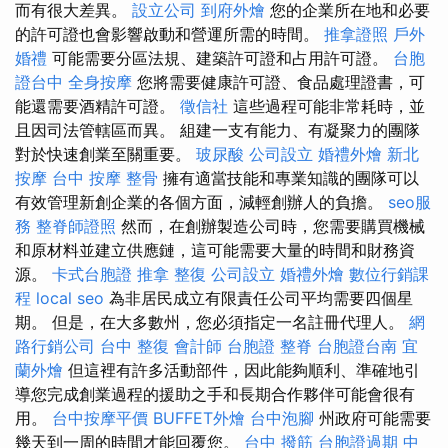
而有很大差異。
設立公司
到府外燴
您的企業所在地和必要
的許可證也會影響啟動和營運所需的時間。
推拿證照
戶外
婚禮
可能需要分區法規、建築許可證和占用許可證。
台胞
證台中
全身按摩
您將需要健康許可證、食品處理證書，可
能還需要酒精許可證。
徵信社
這些過程可能非常耗時，並
且因司法管轄區而異。 組建一支有能力、有凝聚力的團隊
對於快速創業至關重要。
玻尿酸
公司設立
婚禮外燴
新北
按摩
台中 按摩 整骨
擁有適當技能和專業知識的團隊可以
有效管理新創企業的各個方面，減輕創辦人的負擔。
seo服
務
整脊師證照
然而，在創辦製造公司時，您需要購買機械
和原材料並建立供應鏈，這可能需要大量的時間和財務資
源。
卡式台胞證
推拿 整復
公司設立
婚禮外燴
數位行銷課
程
local seo
為非居民成立有限責任公司平均需要四個星
期。 但是，在大多數州，您必須指定一名註冊代理人。
網
路行銷公司
台中 整復
會計師
台胞證
整脊
台胞證台南
宜
蘭外燴
但這裡有許多活動部件，因此能夠順利、準確地引
導您完成創業過程的援助之手和長期合作夥伴可能會很有
用。
台中按摩平價
BUFFET外燴
台中泡腳
州政府可能需要
幾天到一周的時間才能回覆您。
台中 撥筋
台胞證過期
中