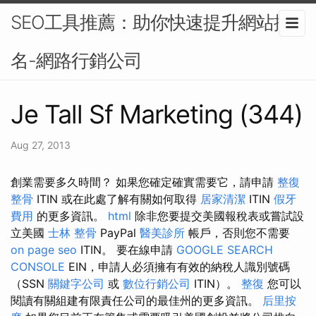
SEO工具推薦：助你快速提升網站排
名-網路行銷公司
Je Tall Sf Marketing (344)
Aug 27, 2013
創業需要多久時間？ 如果您確定確實需要它，請申請
整復
整骨
ITIN 或在此處了解有關如何取得
居家清潔
ITIN
假牙
費用
的更多資訊。
html
除非您要提交美國報稅表或嘗試設
立美國
士林 整骨
PayPal
醫美診所
帳戶，否則您不需要
on page seo
ITIN。 要在線申請
GOOGLE SEARCH
CONSOLE
EIN，申請人必須擁有有效的納稅人識別號碼
（SSN
關鍵字公司
或
數位行銷公司
ITIN）。
整復
您可以
閱讀有關組建有限責任公司的最佳州的更多資訊。
后里按