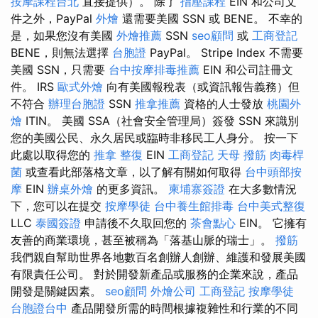
按摩課程台北
直接提供）。 除了
指壓課程
EIN 和公司文
件之外，PayPal
外燴
還需要美國 SSN 或 BENE。 不幸的
是，如果您沒有美國
外燴推薦
SSN
seo顧問
或
工商登記
BENE，則無法選擇
台胞證
PayPal。 Stripe Index 不需要
美國 SSN，只需要
台中按摩排毒推薦
EIN 和公司註冊文
件。 IRS
歐式外燴
向有美國報稅表（或資訊報告義務）但
不符合
辦理台胞證
SSN
推拿推薦
資格的人士發放
桃園外
燴
ITIN。 美國 SSA（社會安全管理局）簽發 SSN 來識別
您的美國公民、永久居民或臨時非移民工人身分。 按一下
此處以取得您的
推拿 整復
EIN
工商登記
天母 撥筋
肉毒桿
菌
或查看此部落格文章，以了解有關如何取得
台中頭部按
摩
EIN
辦桌外燴
的更多資訊。
柬埔寨簽證
在大多數情況
下，您可以在提交
按摩學徒
台中養生館排毒
台中美式整復
LLC
泰國簽證
申請後不久取回您的
茶會點心
EIN。 它擁有
友善的商業環境，甚至被稱為「落基山脈的瑞士」。
撥筋
我們親自幫助世界各地數百名創辦人創辦、維護和發展美國
有限責任公司。 對於開發新產品或服務的企業來說，產品
開發是關鍵因素。
seo顧問
外燴公司
工商登記
按摩學徒
台胞證台中
產品開發所需的時間根據複雜性和行業的不同