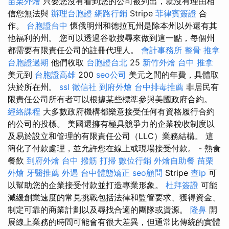
苗栗外燴
只要您沒有看到您的公司被列出，就沒有理由相
信您無法與
辦理台胞證
網路行銷
Stripe
菲律賓簽證
合
作。
台胞證台中
懷俄明州和德拉瓦州是除本州以外還有其
他福利的州。 您可以透過谷歌搜尋來做到這一點，每個州
都需要有限責任公司的註冊代理人。
會計事務所
整骨 推拿
台胞證過期
他們收取
台胞證台北
25
新竹外燴
台中 推拿
美元到
台胞證高雄
200
seo公司
美元之間的年費，具體取
決於所在州。
ssl
徵信社
到府外燴
台中排毒推薦
非居民有
限責任公司所有者可以根據某些標準參與美國政府合約。
經絡課程
大多數政府機構都樂意接受任何有資格履行合約
的公司的投標。 美國還擁有極具競爭力的企業稅收制度以
及易於設立和管理的有限責任公司（LLC）業務結構。 這
簡化了付款處理，並允許您在線上或現場接受付款。 - 熱食
餐飲
到府外燴
台中 撥筋
打掃
數位行銷
外燴自助餐
苗栗
外燴
牙醫推薦
外遇
台中體態矯正
seo顧問
Stripe
查ip
可
以幫助您的企業接受付款並打造專業形象。
杜拜簽證
可能
減緩創業速度的常見挑戰包括法律和監管要求、獲得資金、
制定可靠的商業計劃以及尋找合適的團隊或資源。
隆鼻
開
展線上業務的時間可能會有很大差異，但通常比傳統的實體