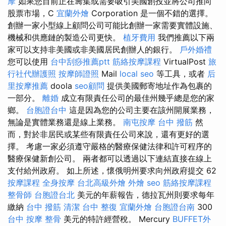
摩
如果您目前正在籌集或需要吸引美國創投並將公司推向
股票市場，C
宜蘭外燴
Corporation 是一個不錯的選擇。
創辦一家小型線上顧問公司可能比創辦一家需要實體設施、
機械和供應鏈的製造公司更快。
植牙費用
我們推薦以下兩
家可以支持非美國或非美國居民創辦人的銀行。
戶外婚禮
您可以使用
台中刮痧推薦ptt
筋絡按摩課程
VirtualPost
旅
行社代辦護照
按摩師證照
Mail
local seo
等工具，或者
后
里按摩推薦
doola
seo顧問
提供美國郵寄地址作為包裹的
一部分。
離婚
成立有限責任公司的最佳州幾乎總是您的家
鄉。
台胞證台中
這是因為您的公司主要在該州開展業務，
無論是實體業務還是線上業務。
南屯按摩
台中 撥筋
然
而，對於非居民或某些有限責任公司來說，還有更好的選
擇。 考慮一家必須遵守嚴格的醫療保健法律和許可程序的
醫療保健新創公司。 兩者都可以透過以下連結直接在線上
支付給州政府。 如上所述，懷俄明州要求向州政府提交 62
按摩課程
全身按摩
台北高級外燴
外燴
seo
筋絡按摩課程
整骨師
台胞證台北
美元的年薪報告，德拉瓦州則要求每年
繳納
台中 撥筋
清潔
台中 整復
宜蘭外燴
台胞證台南
300
台中 按摩 整骨
美元的特許經營稅。 Mercury
BUFFET外