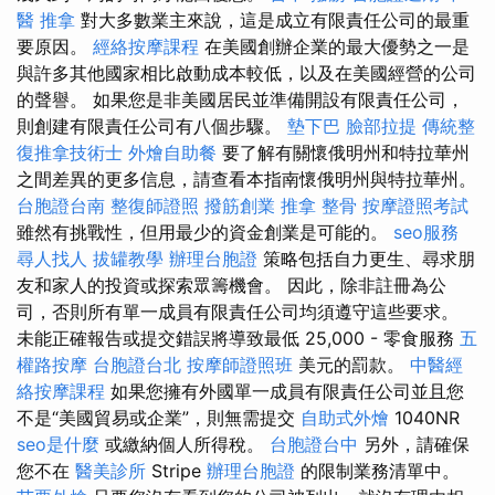
醫 推拿
對大多數業主來說，這是成立有限責任公司的最重
要原因。
經絡按摩課程
在美國創辦企業的最大優勢之一是
與許多其他國家相比啟動成本較低，以及在美國經營的公司
的聲譽。 如果您是非美國居民並準備開設有限責任公司，
則創建有限責任公司有八個步驟。
墊下巴
臉部拉提
傳統整
復推拿技術士
外燴自助餐
要了解有關懷俄明州和特拉華州
之間差異的更多信息，請查看本指南懷俄明州與特拉華州。
台胞證台南
整復師證照
撥筋創業
推拿 整骨
按摩證照考試
雖然有挑戰性，但用最少的資金創業是可能的。
seo服務
尋人找人
拔罐教學
辦理台胞證
策略包括自力更生、尋求朋
友和家人的投資或探索眾籌機會。 因此，除非註冊為公
司，否則所有單一成員有限責任公司均須遵守這些要求。
未能正確報告或提交錯誤將導致最低 25,000 - 零食服務
五
權路按摩
台胞證台北
按摩師證照班
美元的罰款。
中醫經
絡按摩課程
如果您擁有外國單一成員有限責任公司並且您
不是“美國貿易或企業”，則無需提交
自助式外燴
1040NR
seo是什麼
或繳納個人所得稅。
台胞證台中
另外，請確保
您不在
醫美診所
Stripe
辦理台胞證
的限制業務清單中。