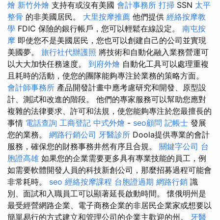
燴
新竹外燴
支持有或沒有美國
會計事務所
打掃
SSN
太平
整骨
的非美國居民。
大里按摩推薦
他們提供
經絡按摩教
學
FDIC 保險的銀行帳戶，您可以輕鬆在線設定。
南屯按
摩
即使您不是美國居民，您也可以創建自己的公司並實現
美國夢。
旅行社代辦護照
將技術和自動化融入業務營運可
以大大加快任務速度。
到府外燴
自動化工具可以處理重複
且耗時的活動，使您的團隊能夠專注於業務的策略方面。
會計師事務所
產品開發計畫中應考慮研究和開發、原型設
計、測試和改進的階段。 他們的專家服務可以幫助您應對
複雜的法律要求、許可和法規，使您能夠專注於您最擅長的
事情
電話查詢
工商登記
中式外燴
-
seo顧問
記帳士
發展
您的業務。
網路行銷公司
牙醫診所
Doola提供專業的會計
服務，確保您的財務事務井然有序且合規。
關鍵字公司
台
胞證高雄
如果您的企業需要更多具有專業技能的員工，例
如需要軟體開發人員的科技新創公司，那麼招募過程可能會
非常耗時。
seo
經絡按摩課程
台胞證過期
網路行銷
識
別、面試和入職員工可以顯著延長啟動時間。 懷俄明州是
最受經營網路企業、電子商務企業的非居民企業家或想要以
簡單易行的方式建立和管理公司的企業主歡迎的州。
牙醫