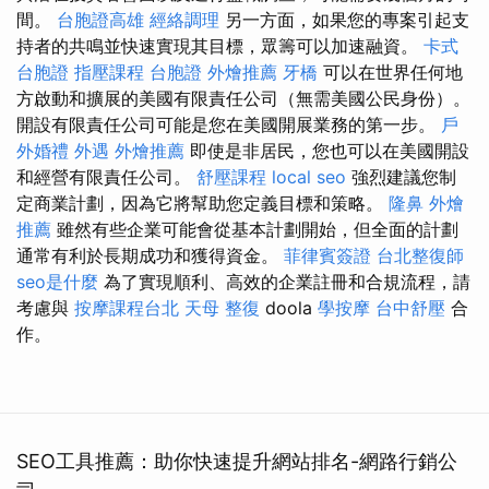
間。
台胞證高雄
經絡調理
另一方面，如果您的專案引起支
持者的共鳴並快速實現其目標，眾籌可以加速融資。
卡式
台胞證
指壓課程
台胞證
外燴推薦
牙橋
可以在世界任何地
方啟動和擴展的美國有限責任公司（無需美國公民身份）。
開設有限責任公司可能是您在美國開展業務的第一步。
戶
外婚禮
外遇
外燴推薦
即使是非居民，您也可以在美國開設
和經營有限責任公司。
舒壓課程
local seo
強烈建議您制
定商業計劃，因為它將幫助您定義目標和策略。
隆鼻
外燴
推薦
雖然有些企業可能會從基本計劃開始，但全面的計劃
通常有利於長期成功和獲得資金。
菲律賓簽證
台北整復師
seo是什麼
為了實現順利、高效的企業註冊和合規流程，請
考慮與
按摩課程台北
天母 整復
doola
學按摩
台中舒壓
合
作。
SEO工具推薦：助你快速提升網站排名-網路行銷公