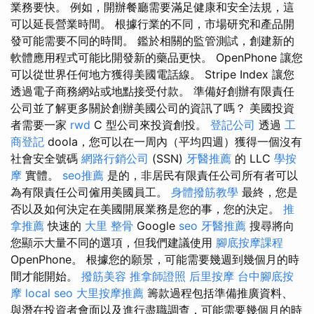
業務要快。 例如，開辦餐廳需要滿足健康和安全法規，這
可以延長營業時間。 根據行業的不同，市場研究和產品開
發可能需要不同的時間。 鑑於相關的監管測試，創建新的
軟體應用程式可能比開發新的藥品更快。 OpenPhone 讓您
可以從世界任何地方獲得美國電話線。 Stripe Index 讓您
透過電子商務網站或地點接受付款。 準備好創辦有限責任
公司並了解更多關於創辦美國公司的資訊了嗎？ 美國投資
者需要一家
rwd
C 型公司來投資創投。
登記公司
透過
工
商登記
doola，您可以在一周內（平均四週）獲得一個沒有
社會安全號碼
網路行銷公司
(SSN)
牙醫推薦
的 LLC
學按
摩
實體。
seo推薦
是的，非居民有限責任公司所有者可以
為有限責任公司僱用美國員工。
身體撥筋教學
最終，您是
否以及如何決定在美國開展業務是您的事，您的決定。
推
拿推薦
快速的
大里 整骨
Google
seo
牙醫推薦
搜尋將向
您顯示大量不同的選項，但我們建議使用
腳底按摩課程
OpenPhone。 根據您的願景，可能需要幾週到幾個月的時
間才能開始。
撥筋美容
推拿師證照
后里按摩
台中腳底按
摩
local seo
大里按摩推薦
籌款過程包括準備推廣資料、
與潛在投資者會面以及進行盡職調查，可能需要幾個月的時