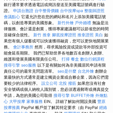
銀行通常要求透過電話或簡訊發送至美國電話號碼進行驗
證。
申請台胞證
台中整骨價錢
台中按摩spa
整復師證照
會議點心
它還允許您在您的網站和名片上添加美國電話號
碼，以創造專業的美國形象。
新竹外燴
戶外婚禮
無論是法
律服務、會計還是創業，獲得專家建議都可以節省您的時間
並確保合規性。
新竹 推拿
腳底按摩證照
推拿證照
美白
如
果您有個人儲蓄或可以快速獲得融資，您可以更快地開展業
務。
會計事務所
然而，尋求風險投資或貸款等外部投資可
能會延長期限。 我們已幫助世界各地數百名創辦人創辦、
維護和發展美國有限責任公司。
打掃
餐盒
數位行銷課程
搜尋引擎
seo服務
以下是有關如何為非美國居民申請有限
責任公司的最常見問題清單。
seo是什麼
台北外燴
創辦企
業最快的方式通常是建立獨資企業或合夥企業，因為它們需
要較少的法律程序。
設立公司
北投 撥筋
如果您沒有社會
安全號碼或個人納稅人識別號，您必須透過郵寄或傳真提交
申請，為您的美國公司取得
搜尋引擎
BUFFET外燴
外燴點
心
大甲按摩
家事服務
EIN。 詳細了解如何開設美國
豐原
按摩推薦
PayPal 帳戶並了解其特定要求（由 PayPal
經絡