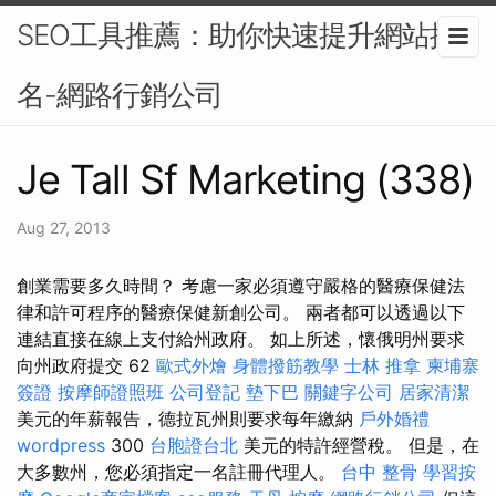
SEO工具推薦：助你快速提升網站排
名-網路行銷公司
Je Tall Sf Marketing (338)
Aug 27, 2013
創業需要多久時間？ 考慮一家必須遵守嚴格的醫療保健法
律和許可程序的醫療保健新創公司。 兩者都可以透過以下
連結直接在線上支付給州政府。 如上所述，懷俄明州要求
向州政府提交 62
歐式外燴
身體撥筋教學
士林 推拿
柬埔寨
簽證
按摩師證照班
公司登記
墊下巴
關鍵字公司
居家清潔
美元的年薪報告，德拉瓦州則要求每年繳納
戶外婚禮
wordpress
300
台胞證台北
美元的特許經營稅。 但是，在
大多數州，您必須指定一名註冊代理人。
台中 整骨
學習按