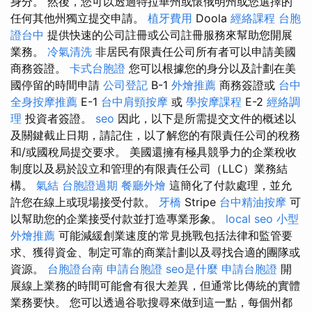
身分。 然後，您可以透過特拉華州或懷俄明州或您選擇的
任何其他州獨立提交申請。
植牙費用
Doola
經絡課程
台胞
證台中
提供快速的公司註冊或公司註冊服務來幫助您開展
業務。
冷氣清洗
非居民有限責任公司所有者可以申請美國
商務簽證。
卡式台胞證
您可以根據您的身分以及計劃在美
國停留的時間申請
公司登記
B-1
外燴推薦
商務簽證或
台中
全身按摩推薦
E-1
台中肩頸按摩
或
學按摩課程
E-2
經絡調
理
投資者簽證。
seo
因此，以下是所需提交文件的概述以
及關鍵截止日期，請記住，以了解您的有限責任公司的稅務
和/或國稅局提交要求。 美國還擁有極具競爭力的企業稅收
制度以及易於設立和管理的有限責任公司（LLC）業務結
構。
氣結
台胞證過期
餐廳外燴
這簡化了付款處理，並允
許您在線上或現場接受付款。
牙橋
Stripe
台中精油按摩
可
以幫助您的企業接受付款並打造專業形象。
local seo
小型
外燴推薦
可能減緩創業速度的常見挑戰包括法律和監管要
求、獲得資金、制定可靠的商業計劃以及尋找合適的團隊或
資源。
台胞證台南
申請台胞證
seo是什麼
申請台胞證
開
展線上業務的時間可能會有很大差異，但通常比傳統的實體
業務要快。 您可以透過谷歌搜尋來做到這一點，每個州都