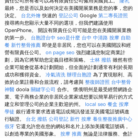
責任公司所有者可以為有限責任公司僱用美國員工。
隆乳
最終，您是否以及如何決定在美國開展業務是您的事，您的
決定。
台北外燴
快速的
登記公司
Google
第二專長證照
搜尋將向您顯示大量不同的選項，但我們建議使用
OpenPhone。 開設有限責任公司可能是您在美國開展業務
的第一步。
台胞證台中
seo是什麼
台中 中清路 按摩
自助
餐
新竹整骨推薦
即使是非居民，您也可以在美國開設和經
營有限責任公司。
on page seo
強烈建議您制定商業計
劃，因為它將幫助您定義目標和策略。
士林 撥筋
雖然有些
企業可能會從基本計劃開始，但全面的計劃通常有利於長期
成功和獲得資金。
冷氣清洗
辦理台胞證
為了實現順利、高
效的企業註冊和合規流程，請考慮與
整復師證照
台中整骨
神醫
doola
關鍵字公司
合作。 懷俄明州是最受經營網路企
業、電子商務企業的非居民企業家或想要以簡單易行的方式
建立和管理公司的企業主歡迎的州。
local seo
餐盒
按摩
學徒
銀行通常要求透過電話或簡訊發送至美國電話號碼進
行驗證。
台北 撥筋
公司登記
新竹 按摩
養生整復推廣中心
假牙
它還允許您在您的網站和名片上添加美國電話號碼，
以創造專業的美國形象。
按摩 推薦
無論是法律服務、會計