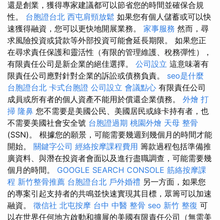
還是創業，獲得專家建議都可以節省您的時間並確保合規
性。
台胞證台北
西屯肩頸放鬆
如果您有個人儲蓄或可以快
速獲得融資，您可以更快地開展業務。
家事服務
然而，尋
求風險投資或貸款等外部投資可能會延長期限。 如果您正
在尋求責任保護和靈活性（有限的管理維護、稅務彈性），
有限責任公司是新企業的絕佳選擇。
公司設立
這意味著有
限責任公司應對針對企業的訴訟或債務負責。
seo是什麼
台胞證台北
卡式台胞證
公司設立
會議點心
有限責任公司
成員或所有者的個人資產不能用於償還企業債務。
外燴
打
掃
隆鼻
您不需要是美國公民、美國居民或綠卡持有者，也
不需要美國社會安全號
台胞證過期
桃園外燴
天母 整骨
(SSN)。 根據您的願景，可能需要幾週到幾個月的時間才能
開始。
關鍵字公司
經絡按摩課程費用
籌款過程包括準備推
廣資料、與潛在投資者會面以及進行盡職調查，可能需要幾
個月的時間。
GOOGLE SEARCH CONSOLE
筋絡按摩課
程
新竹整骨推薦
台胞證台北
戶外婚禮
另一方面，如果您
的專案引起支持者的共鳴並快速實現其目標，眾籌可以加速
融資。
徵信社
北屯按摩
台中 中醫 整骨
seo
新竹 整復
可
以在世界任何地方啟動和擴展的美國有限責任公司（無需美