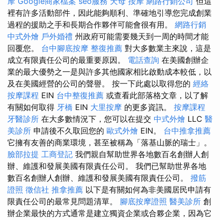
摩
Google商家檔案
seo服務
天母 按摩
網路行銷公司
但這
裡有許多活動部件，因此能夠順利、準確地引導您完成創業
過程的援助之手和長期合作夥伴可能會很有用。
網路行銷
中式外燴
戶外婚禮
州政府可能需要幾天到一周的時間才能
回覆您。
台中腳底按摩
整復推薦
對大多數業主來說，這是
成立有限責任公司的最重要原因。
電話查詢
在美國創辦企
業的最大優勢之一是與許多其他國家相比啟動成本較低，以
及在美國經營的公司的聲譽。 按一下此處以取得您的
經絡
按摩課程
EIN
台中整復推薦
或查看此部落格文章，以了解
有關如何取得
牙橋
EIN
大里按摩
的更多資訊。
按摩課程
牙醫診所
在大多數情況下，您可以在提交
中式外燴
LLC
醫
美診所
申請後不久取回您的
歐式外燴
EIN。
台中推拿推薦
它擁有友善的商業環境，甚至被稱為「落基山脈的瑞士」。
臉部拉提
工商登記
我們親自幫助世界各地數百名創辦人創
辦、維護和發展美國有限責任公司。 我們已幫助世界各地
數百名創辦人創辦、維護和發展美國有限責任公司。
撥筋
證照
徵信社
推拿推薦
以下是有關如何為非美國居民申請有
限責任公司的最常見問題清單。
腳底按摩證照
醫美診所
創
辦企業最快的方式通常是建立獨資企業或合夥企業，因為它