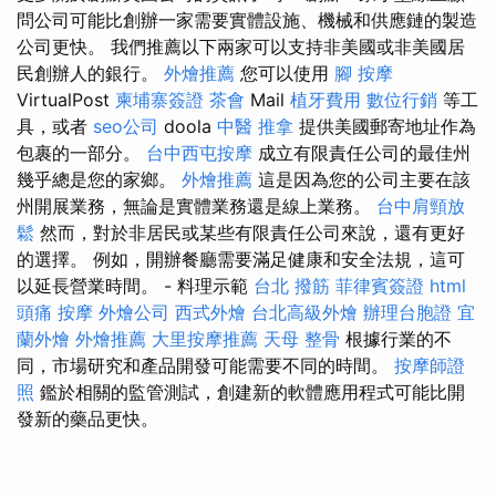
問公司可能比創辦一家需要實體設施、機械和供應鏈的製造
公司更快。 我們推薦以下兩家可以支持非美國或非美國居
民創辦人的銀行。
外燴推薦
您可以使用
腳 按摩
VirtualPost
柬埔寨簽證
茶會
Mail
植牙費用
數位行銷
等工
具，或者
seo公司
doola
中醫 推拿
提供美國郵寄地址作為
包裹的一部分。
台中西屯按摩
成立有限責任公司的最佳州
幾乎總是您的家鄉。
外燴推薦
這是因為您的公司主要在該
州開展業務，無論是實體業務還是線上業務。
台中肩頸放
鬆
然而，對於非居民或某些有限責任公司來說，還有更好
的選擇。 例如，開辦餐廳需要滿足健康和安全法規，這可
以延長營業時間。 - 料理示範
台北 撥筋
菲律賓簽證
html
頭痛 按摩
外燴公司
西式外燴
台北高級外燴
辦理台胞證
宜
蘭外燴
外燴推薦
大里按摩推薦
天母 整骨
根據行業的不
同，市場研究和產品開發可能需要不同的時間。
按摩師證
照
鑑於相關的監管測試，創建新的軟體應用程式可能比開
發新的藥品更快。