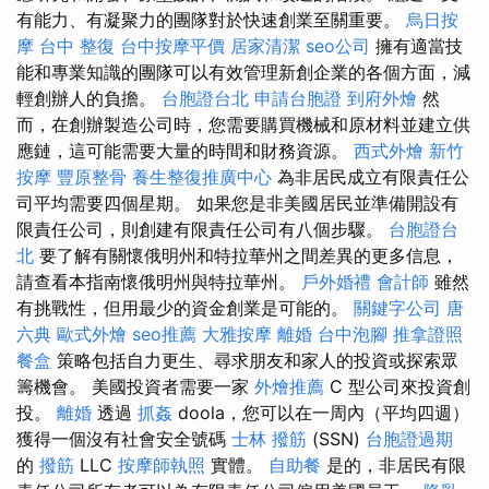
有能力、有凝聚力的團隊對於快速創業至關重要。
烏日按
摩
台中 整復
台中按摩平價
居家清潔
seo公司
擁有適當技
能和專業知識的團隊可以有效管理新創企業的各個方面，減
輕創辦人的負擔。
台胞證台北
申請台胞證
到府外燴
然
而，在創辦製造公司時，您需要購買機械和原材料並建立供
應鏈，這可能需要大量的時間和財務資源。
西式外燴
新竹
按摩
豐原整骨
養生整復推廣中心
為非居民成立有限責任公
司平均需要四個星期。 如果您是非美國居民並準備開設有
限責任公司，則創建有限責任公司有八個步驟。
台胞證台
北
要了解有關懷俄明州和特拉華州之間差異的更多信息，
請查看本指南懷俄明州與特拉華州。
戶外婚禮
會計師
雖然
有挑戰性，但用最少的資金創業是可能的。
關鍵字公司
唐
六典
歐式外燴
seo推薦
大雅按摩
離婚
台中泡腳
推拿證照
餐盒
策略包括自力更生、尋求朋友和家人的投資或探索眾
籌機會。 美國投資者需要一家
外燴推薦
C 型公司來投資創
投。
離婚
透過
抓姦
doola，您可以在一周內（平均四週）
獲得一個沒有社會安全號碼
士林 撥筋
(SSN)
台胞證過期
的
撥筋
LLC
按摩師執照
實體。
自助餐
是的，非居民有限