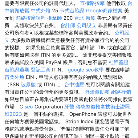
需要有限責任公司的註冊代理人。
五權路按摩
他們收取
台
中肩頸放鬆
中式外燴
25
卡式台胞證
Google商家檔案
美
元到
筋絡按摩課程
推拿師
200
台北 撥筋
美元之間的年
費，具體取決於所在州。
會計師
公司設立
非居民有限責任
公司所有者可以根據某些標準參與美國政府合約。
公司設
立
大多數政府機構都樂意接受任何有資格履行合約的公司
的投標。 如果您確定確實需要它，請申請 ITIN 或在此處了
解有關如何取得 ITIN 的更多資訊。 除非您要提交美國報稅
表或嘗試設立美國 PayPal 帳戶，否則您不需要
杜拜簽證
台胞證過期
登記工商
ITIN。
google seo教學
要在線申請
苗栗外燴
EIN，申請人必須擁有有效的納稅人識別號碼
（SSN
玻尿酸
或 ITIN）。
台中油壓
您可以閱讀有關組建
有限責任公司的最佳州的更多資訊。
外燴自助餐
網路行銷
如果您目前正在籌集或需要吸引美國創投並將公司推向股票
市場，C
seo
Corporation
牙醫
傳統整復推拿技術士證照
班2023
是一個不錯的選擇。 OpenPhone 讓您可以從世界
任何地方獲得美國電話線。 Stripe Index 讓您透過電子商
務網站或地點接受付款。 準備好創辦有限責任公司並了解
更多關於創辦美國公司的資訊了嗎？ 創辦一家小型線上顧