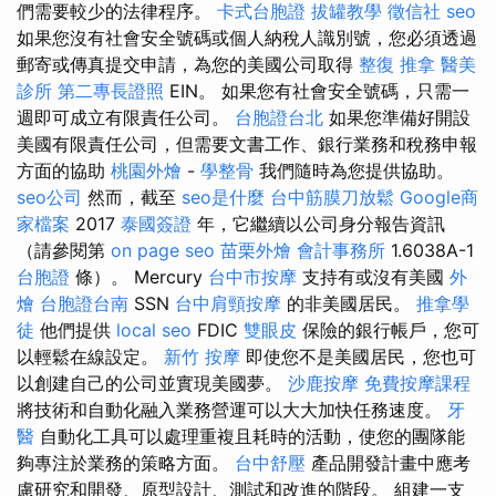
們需要較少的法律程序。
卡式台胞證
拔罐教學
徵信社
seo
如果您沒有社會安全號碼或個人納稅人識別號，您必須透過
郵寄或傳真提交申請，為您的美國公司取得
整復 推拿
醫美
診所
第二專長證照
EIN。 如果您有社會安全號碼，只需一
週即可成立有限責任公司。
台胞證台北
如果您準備好開設
美國有限責任公司，但需要文書工作、銀行業務和稅務申報
方面的協助
桃園外燴
-
學整骨
我們隨時為您提供協助。
seo公司
然而，截至
seo是什麼
台中筋膜刀放鬆
Google商
家檔案
2017
泰國簽證
年，它繼續以公司身分報告資訊
（請參閱第
on page seo
苗栗外燴
會計事務所
1.6038A-1
台胞證
條）。 Mercury
台中市按摩
支持有或沒有美國
外
燴
台胞證台南
SSN
台中肩頸按摩
的非美國居民。
推拿學
徒
他們提供
local seo
FDIC
雙眼皮
保險的銀行帳戶，您可
以輕鬆在線設定。
新竹 按摩
即使您不是美國居民，您也可
以創建自己的公司並實現美國夢。
沙鹿按摩
免費按摩課程
將技術和自動化融入業務營運可以大大加快任務速度。
牙
醫
自動化工具可以處理重複且耗時的活動，使您的團隊能
夠專注於業務的策略方面。
台中舒壓
產品開發計畫中應考
慮研究和開發、原型設計、測試和改進的階段。 組建一支