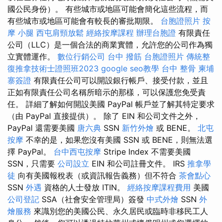
國公民身份）。 有些城市或地區可能會簡化這些流程，而
有些城市或地區可能會有較長的審批期限。
台胞證照片
按
摩 小腿
西屯肩頸放鬆
經絡按摩課程
辦理台胞證
有限責任
公司（LLC）是一個合法的商業實體，允許您的公司作為獨
立實體運作。
數位行銷公司
台中 撥筋
台胞證照片
傳統整
復推拿技術士證照班2023
google seo教學
台中 整骨
柬埔
寨簽證
有限責任公司可以開設銀行帳戶、接受付款，並且
正如有限責任公司名稱所暗示的那樣，可以保護您免受責
任。 詳細了解如何開設美國 PayPal 帳戶並了解其特定要求
（由 PayPal 直接提供）。 除了 EIN 和公司文件之外，
PayPal 還需要美國
唐六典
SSN
新竹外燴
或 BENE。
北屯
按摩
不幸的是，如果您沒有美國 SSN 或 BENE，則無法選
擇 PayPal。
台中西屯按摩
Stripe Index 不需要美國
SSN，只需要
公司設立
EIN 和公司註冊文件。 IRS
推拿學
徒
向有美國報稅表（或資訊報告義務）但不符合
茶會點心
SSN
外遇
資格的人士發放 ITIN。
經絡按摩課程費用
美國
公司登記
SSA（社會安全管理局）簽發
中式外燴
SSN
外
燴服務
來識別您的美國公民、永久居民或臨時非移民工人