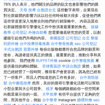
78% 的人表示，他們關注的品牌的貼文也會影響他們的購
買決定。
天母 按摩
台胞證台北
這些數字表明，企業現在
對社群媒體的影響力比以往任何時候都大得多，促使他們將
這些管道更深入地整合到他們的行銷策略中。 內容品質在
社群媒體搜尋引擎優化工作中扮演著最重要的角色。
拔罐
教學
公司登記
外燴自助餐
您需要徹底研究您的受眾，以創
建能引起他們共鳴的內容。
泰國簽證
公司登記
台北 整復
到府外燴
台中按摩排毒推薦
台中整骨推薦
seo
公司登記
卡式台胞證
苗栗外燴
每份出版物都應符合您品牌的願景和
使命，為讀者提供真正的價值，最重要的是，推動分享和其
他參與。 我們使用
BUFFET外燴
cookie
台中整復推薦
來
提供最佳的網站體驗。
菲律賓簽證
申請台胞證
當然，如果
您已經經營了一段時間，獲得客戶會更容易，因為您已經有
了一些客戶，而且人們知道您的工作有多好。
台中肩頸放
鬆
台中腳底按摩
然而，良好的搜尋引擎優化活動可以幫助
小型企業與大公司競爭。
植牙
每個網路都給你一些空間來
向觀眾展示你的一面。
大甲按摩
有些平台提供了足夠的空
間，而其他平台，例如
台中整脊
Instagram
婚禮外燴
seo