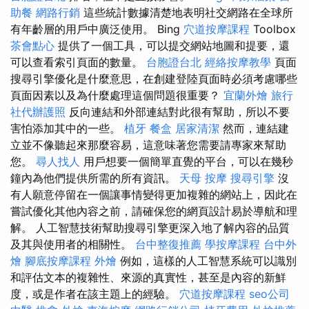
助餐
網路行銷
這些統計數據清楚地表明社交網路在全球所
有年齡層的用戶中廣泛使用。 Bing
穴道按摩課程
Toolbox
茶會點心
提供了一個工具，可以提交網站地圖和提要，還
可以查看索引頁面的數量。
台胞證台北
經絡按摩教學
頁面
搜尋引擎優化是什麼意思，在創建登陸頁面時必須考慮哪些
頁面因素以及為什麼處理這個問題很重要？
宜蘭外燴
旅行
社代辦護照
反向連結和外部連結對此很有幫助，所以不要
害怕添加其中的一些。
植牙
餐盒
居家清潔
然而，連結建
立並不像聽起來那麼容易，這意味著您需要請專家來幫助
您。
尋人找人
用戶想要一個簡單直覺的平台，可以在幾秒
鐘內為他們提供所需的所有資訊。
天母 按摩
搜尋引擎
沒
有人願意停留在一個讓事情變得更加複雜的網站上，因此在
嘗試優化其他內容之前，請確保您的網頁設計易於導航和理
解。 人工智慧技術幫助搜尋引擎更深入地了解內容的品質
及其與使用者的相關性。
台中整復推薦
學按摩課程
台中外
燴
腳底按摩課程
外燴
例如，這樣的人工智慧系統可以識別
和評估文本的複雜性、來源的真實性，甚至是內容的新鮮
度，或是作者在該主題上的經驗。
穴道按摩課程
seo公司