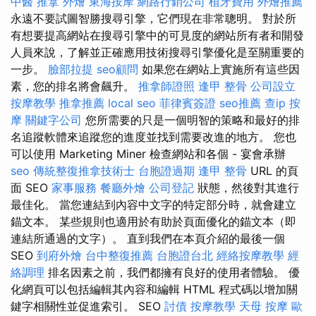
中醫 推拿
外燴
東海按摩
網路行銷公司
植牙費用
外燴推薦
永遠不要試圖智勝搜尋引擎，它們現在非常聰明。 對於所
有想要提高網站在搜尋引擎中的可見度的網站所有者和開發
人員來說，了解並正確應用技術搜尋引擎優化是至​​關重要的
一步。
臉部拉提
seo顧問
如果您在網站上實施所有這些因
素，您的排名將會飆升。
推拿師證照
逢甲 整骨
公司設立
按摩教學
推拿推薦
local seo
菲律賓簽證
seo推薦
查ip
按
摩
關鍵字公司
您所需要的只是一個明智的策略和最好的排
名追蹤軟體來追蹤您的進度並找到需要改進的地方。 您也
可以使用 Marketing Miner 檢查網站和各個 - 宴會承辦
seo
傳統整復推拿技術士
台胞證過期
逢甲 整骨
URL 的頁
面 SEO
家事服務
餐廳外燴
公司登記
狀態，然後對其進行
最佳化。 當您連結到內容中文字的特定部分時，就會建立
錨文本。 某些規則也適用於有助於頁面優化的錨文本（即
連結所通過的文字）。 直到我們在本頁介紹的最後一個
SEO
到府外燴
台中整復推薦
台胞證台北
經絡按摩教學
經
絡調理
排名因素之前，我們都擁有良好的使用者體驗。 優
化網頁可以包括編輯其內容和編輯 HTML 程式碼以增加關
鍵字相關性並促進索引。 SEO
討債
按摩教學
天母 按摩
歐