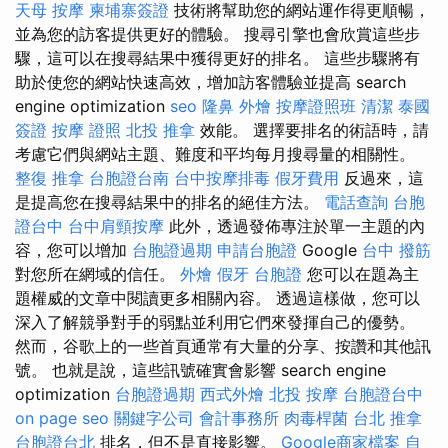
天母 按摩
柬埔寨簽證
技術將幫助您的網站運作得更順暢，
並為您的訪客提供更好的體驗。 搜尋引擎也會欣賞這些步
驟，這可以在搜尋結果中獲得更好的排名。 這些步驟將有
助於使您的網站快速高效，增加訪客體驗並提高 search
engine optimization
seo
隆鼻
外燴
按摩證照班
清潔
泰國
簽證
按摩 證照
北投 推拿
效能。 選擇要排名的術語時，請
考慮它們與網站主題、難度和平均每月搜尋量的相關性。
整復 推拿
台胞證台南
台中按摩排毒
假牙費用
反過來，這
是提高您在搜尋結果中的排名的絕佳方法。
電話查詢
台胞
證台中
台中肩頸按摩
此外，透過發佈專注於單一主題的內
容，您可以增加
台胞證過期
申請台胞證
Google
台中 撥筋
對您所在網域的信任。
外燴
假牙
台胞證
您可以在題為主
題權威的文章中閱讀更多相關內容。 透過這樣做，您可以
深入了解競爭對手的弱點並利用它們來發揮自己的優勢。
然而，谷歌上的一些首頁通常有大量的分享、按讚和其他訊
號。 也就是說，這些訊號確實會影響 search engine
optimization
台胞證過期
西式外燴
北投 按摩
台胞證台中
on page seo
關鍵字公司
會計事務所
肉毒桿菌
台北 推拿
台胞證台北
排名，但不是直接影響。
Google商家檔案
自