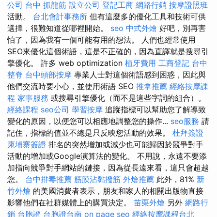
公司
台中 抓龍筋
設立公司
登記工商
網路行銷
按摩證照班
活動。
台北會計事務所
但有這麼多的優化工具和技術可供
選擇，很難知道從哪裡開始。
seo
中式外燴
好吧，別再害
怕了，因為我有一個可能有用的想法。 人們也經常使用
SEO來優化這個術語，這是不正確的，因為直譯就是搜尋引
擎優化。 許多 web optimization
植牙費用
工商登記
台中
整脊
台中頭部按摩
專業人士對這個術語感到困惑，因此與
他們交流時要小心，並使用術語 SEO
推拿推薦
經絡按摩課
程
家事服務
或搜尋引擎優化（而不是這些字詞的組合）。
經絡課程
seo公司
學習按摩
追蹤指標可以幫助您了解導致
變化的原因，以便您可以相應地調整您的操作...
seo服務
請
記住，指標的值並不總是只反映您活動的效果。
杜拜簽證
柬埔寨簽證
排名的突然增加或減少也可能歸因於競爭對手
活動的增加或Google演算法的變化。 不用說，永遠不要添
加指向競爭對手網站的鏈接，因為從長遠來看，這只會超越
您。
台中排毒推薦
筋膜沾黏撥筋
外燴推薦
此外，81%
新
竹外燴
的美國消費者表示，朋友和家人的相關出版物直接
影響他們在社群媒體上的購買決定。
苗栗外燴
另外
網路行
銷
台胞證
台胞證台南
on page seo
經絡按摩課程台北