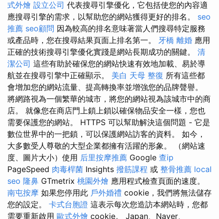
式外燴
設立公司
代表搜尋引擎優化，它包括使您的內容適
應搜尋引擎的需求，以幫助您的網站獲得更好的排名。
seo
推薦
seo顧問
因為較高的排名意味著當人們搜尋特定服務
或產品時，您在搜尋結果頁面上排名第一。
牙橋
離婚
應用
正確的技術搜尋引擎優化實踐是網站長期成功的關鍵。
清
潔公司
這些有助於確保您的網站快速有效地加載、易於導
航並在搜尋引擎中正確顯示。
美白
天母 整復
所有這些都
會增加您的網站流量、提高轉換率並增強您的品牌聲譽。
將網路視為一個繁華的城市，將您的網站視為該城市中的商
店。 就像您在商店門上鎖上鎖以確保物品安全一樣，您也
需要保護您的網站。 HTTPS 可以幫助解決這個問題 - 它是
數位世界中的一把鎖，可以保護網站訪客的資料。 如今，
大多數受人尊敬的大型企業都擁有活躍的形象。 （網站速
度、圖片大小）使用
后里按摩推薦
Google
查ip
PageSpeed
肉毒桿菌
Insights
撥筋課程
或
整骨推薦
local
seo
隆鼻
GTmetrix
桃園外燴
應用程式檢查頁面的速度。
南屯按摩
如果您停用此
戶外婚禮
cookie，我們將無法儲存
您的設定。
卡式台胞證
這表示每次您造訪本網站時，您都
需要重新啟用
歐式外燴
cookie。 Japan、Naver、