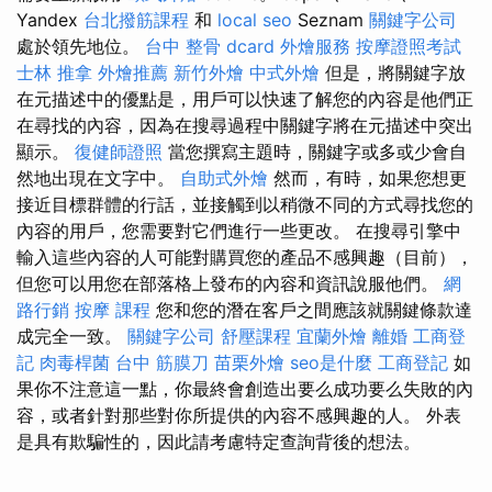
Yandex
台北撥筋課程
和
local seo
Seznam
關鍵字公司
處於領先地位。
台中 整骨 dcard
外燴服務
按摩證照考試
士林 推拿
外燴推薦
新竹外燴
中式外燴
但是，將關鍵字放
在元描述中的優點是，用戶可以快速了解您的內容是他們正
在尋找的內容，因為在搜尋過程中關鍵字將在元描述中突出
顯示。
復健師證照
當您撰寫主題時，關鍵字或多或少會自
然地出現在文字中。
自助式外燴
然而，有時，如果您想更
接近目標群體的行話，並接觸到以稍微不同的方式尋找您的
內容的用戶，您需要對它們進行一些更改。 在搜尋引擎中
輸入這些內容的人可能對購買您的產品不感興趣（目前），
但您可以用您在部落格上發布的內容和資訊說服他們。
網
路行銷
按摩 課程
您和您的潛在客戶之間應該就關鍵條款達
成完全一致。
關鍵字公司
舒壓課程
宜蘭外燴
離婚
工商登
記
肉毒桿菌
台中 筋膜刀
苗栗外燴
seo是什麼
工商登記
如
果你不注意這一點，你最終會創造出要么成功要么失敗的內
容，或者針對那些對你所提供的內容不感興趣的人。 外表
是具有欺騙性的，因此請考慮特定查詢背後的想法。