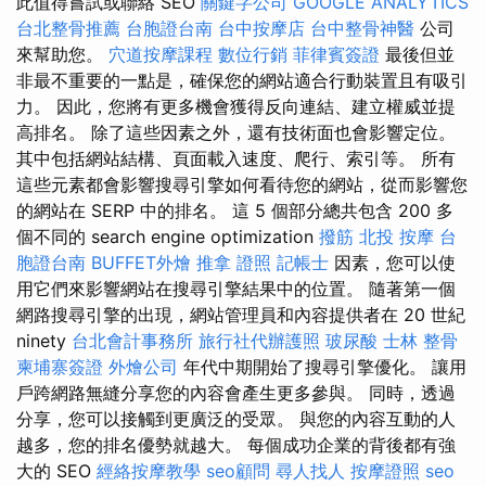
此值得嘗試或聯絡 SEO
關鍵字公司
GOOGLE ANALYTICS
台北整骨推薦
台胞證台南
台中按摩店
台中整骨神醫
公司
來幫助您。
穴道按摩課程
數位行銷
菲律賓簽證
最後但並
非最不重要的一點是，確保您的網站適合行動裝置且有吸引
力。 因此，您將有更多機會獲得反向連結、建立權威並提
高排名。 除了這些因素之外，還有技術面也會影響定位。
其中包括網站結構、頁面載入速度、爬行、索引等。 所有
這些元素都會影響搜尋引擎如何看待您的網站，從而影響您
的網站在 SERP 中的排名。 這 5 個部分總共包含 200 多
個不同的 search engine optimization
撥筋
北投 按摩
台
胞證台南
BUFFET外燴
推拿 證照
記帳士
因素，您可以使
用它們來影響網站在搜尋引擎結果中的位置。 隨著第一個
網路搜尋引擎的出現，網站管理員和內容提供者在 20 世紀
ninety
台北會計事務所
旅行社代辦護照
玻尿酸
士林 整骨
柬埔寨簽證
外燴公司
年代中期開始了搜尋引擎優化。 讓用
戶跨網路無縫分享您的內容會產生更多參與。 同時，透過
分享，您可以接觸到更廣泛的受眾。 與您的內容互動的人
越多，您的排名優勢就越大。 每個成功企業的背後都有強
大的 SEO
經絡按摩教學
seo顧問
尋人找人
按摩證照
seo