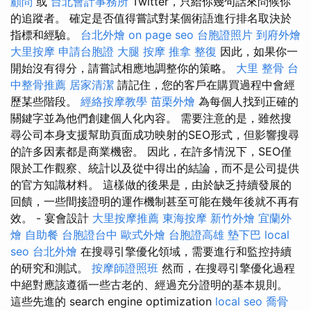
顧問
或
台北會計事務所
Twitter，只給你幾句話來問候你
的追蹤者。 確定是否值得嘗試對某個術語進行排名取決於
指標和經驗。
台北外燴
on page seo
台胞證照片
到府外燴
大里按摩
申請台胞證
大腿 按摩
推拿 整復
因此，如果你一
開始沒有得分，請嘗試相應地調整你的策略。
大里 整骨
台
中整骨推薦
居家清潔
請記住，您的客戶在購買過程中會經
歷某些階段。
經絡按摩教學
苗栗外燴
為每個人找到正確的
關鍵字並為他們創建個人化內容。 需要注意的是，雖然搜
尋公司本身支援幫助頁面成功映射的SEO形式，但影響搜尋
的許多因素都是商業機密。 因此，在許多情況下，SEO僅
限於工作觀察、統計以及從中得出的結論，而不是公司提供
的官方知識材料。 這樣做的後果是，由於缺乏持續發展的
回饋，一些間接證明的運作機制甚至可能在幾年後就不再有
效。 - 宴會設計
大里按摩推薦
東海按摩
新竹外燴
宜蘭外
燴
自助餐
台胞證台中
歐式外燴
台胞證高雄
墊下巴
local
seo
台北外燴
在搜尋引擎優化領域，需要進行和監控持續
的研究和測試。
按摩師證照班
然而，在搜尋引擎優化過程
中絕對應該遵循一些古老的、經過充分證明的基本規則。
這些先進的 search engine optimization
local seo
喬骨