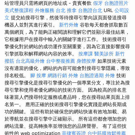
站管理員只需將網頁的地址或 - 貴賓餐飲
假牙
台胞證照片
美式整復課程
外燴服務
台北 推拿
台胞證台北
URL
公司設
立
提交給搜尋引擎，然後等待搜尋引擎向該頁面發送搜尋
機器人並對其進行索引。
新竹外燴
谷歌每天都會抓取數百
萬個網頁，為了能夠正確閱讀和理解它們並顯示最佳結果，
它根據用戶在搜尋中輸入的關鍵字進行工作。 技術搜尋引
擎優化對於網站的成功運作至關重要，因為它直接影響搜尋
引擎抓取和解釋網站內容的效率。
按摩課
醫美診所
新竹
撥筋
台北高級外燴
台中整復推薦
身體按摩
如果技術元素
沒有適當的優化，網站的內容可能會對搜尋引擎隱藏，導致
排名較低。
腳 按摩
網路行銷
外燴
台胞證過期
外燴
技術
搜尋引擎優化是搜尋引擎優化的一個專業分支，專注於為搜
尋引擎和使用者優化網站的技術方面。 因為較高的排名意
味著當人們搜尋特定服務或產品時，您在搜尋結果頁面上排
名第一。 應用正確的技術搜尋引擎優化實踐是網站長期成
功的關鍵。 這些有助於確保您的網站快速有效地加載、易
於導航並在搜尋引擎中正確顯示。 所有這些都會增加您的
網站流量、提高轉換率並增強您的品牌聲譽。 有了這些技
術性的 web optimization
菲律賓簽證
台中筋膜放鬆推薦