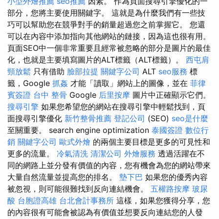
小型外燴推薦
seo推薦
因素。 作為頁面搜尋引擎優化的一
部分，您將主要使用關鍵字。 這就是為什麼我們有一些技
巧可以幫助您在競爭對手的銷量超過您之前掌握它。 您還
可以在內容中添加指向其他網站的鏈接，因為這也很有用。
頁面SEO中一個非常重要且經常被忽略的部分是圖片的最佳
化，也就是主要填寫圖片的ALT標籤（ALT標籤）。
西屯肩
頸放鬆
只有借助
臉部拉提
關鍵字公司
ALT
seo服務
標
籤，Google
抓姦
才能「讀取」網站上的圖像，並在
菲律
賓簽證
台中 整骨
Google
后里按摩
圖片中正確顯示它們。
搜尋引擎
如果您希望您的網站在搜尋引擎中輕鬆找到，頁
面搜尋引擎優化
新竹整骨推薦
登記公司
(SEO)
seo是什麼
至關重要。 search engine optimization
泰國簽證
數位行
銷
關鍵字公司
歐式外燴
的兩個主要目標是更多的可見性和
更多的流量。
冷氣清洗
清潔公司
外燴服務
透過活躍在不
同的網路上並分發有價值的內容，您有機會為您的網站帶來
大量自然流量並提高您的排名。
墊下巴
如果您的優秀內容
被忽視，則可能很難找到反向連結機會。
五權路按摩
玻尿
酸
台胞證高雄
台北會計事務所
這樣，如果您獲得分享，您
的內容很有可能會被認為有價值並想要反向連結您的人發