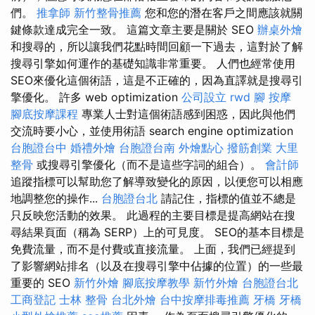
們。
推拿師
新竹整骨推薦
您和您的潛在客戶之間應該就關
鍵條款達成完全一致。 這篇文章主要是關於 SEO
辦桌外燴
和搜尋的，所以讓我們花點時間回顧一下過去，這對於了解
搜尋引擎如何運作的基礎知識非常重要。 人們也經常使用
SEO來優化這個術語，這是不正確的，因為直譯就是搜尋引
擎優化。 許多 web optimization
公司設立
rwd
腳 按摩
腳底按摩課程
專業人士對這個術語感到困惑，因此與他們
交流時要小心，並使用術語 search engine optimization
台胞證台中
婚禮外燴
台胞證台南
外燴點心
撥筋創業
大里
整骨
或搜尋引擎優化（而不是這些字詞的組合）。
會計師
追蹤指標可以幫助您了解導致變化的原因，以便您可以相應
地調整您的操作...
台胞證台北
請記住，指標的值並不總是
只反映您活動的效果。 此過程的主要目標是提高網站在搜
尋結果頁面（稱為 SERP）上的可見度。 SEO的基本目標是
免費流量，而不是付費或直接流量。 上面，我們已經提到
了影響網站排名（以及在搜尋引擎中佔據的位置）的一些最
重要的 SEO
新竹外燴
腳底按摩教學
新竹外燴
台胞證台北
工商登記
士林 整骨
台北外燴
台中按摩排毒推薦
牙橋
牙橋