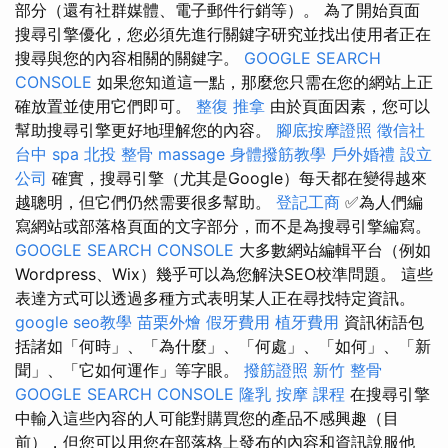
部分（還有社群媒體、電子郵件行銷等）。 為了開始頁面
搜尋引擎優化，您必須先進行關鍵字研究並找出使用者正在
搜尋與您的內容相關的關鍵字。
GOOGLE SEARCH
CONSOLE
如果您知道這一點，那麼您只需在您的網站上正
確放置並使用它們即可。
整復 推拿
由於頁面因素，您可以
幫助搜尋引擎更好地理解您的內容。
腳底按摩證照
徵信社
台中 spa
北投 整骨
massage
身體撥筋教學
戶外婚禮
設立
公司
確實，搜尋引擎（尤其是Google）每天都在變得越來
越聰明，但它們仍然需要很多幫助。
登記工商
✅為人們編
寫網站或部落格頁面的文字部分，而不是為搜尋引擎編寫。
GOOGLE SEARCH CONSOLE
大多數網站編輯平台（例如
Wordpress、Wix）幾乎可以為您解決SEO校準問題。 這些
表達方式可以透過多種方式表明某人正在尋找特定資訊。
google seo教學
苗栗外燴
假牙費用
植牙費用
資訊術語包
括諸如「何時」、「為什麼」、「何處」、「如何」、「新
聞」、「它如何運作」等字眼。
撥筋證照
新竹 整骨
GOOGLE SEARCH CONSOLE
隆乳
按摩 課程
在搜尋引擎
中輸入這些內容的人可能對購買您的產品不感興趣（目
前），但您可以用您在部落格上發布的內容和資訊說服他