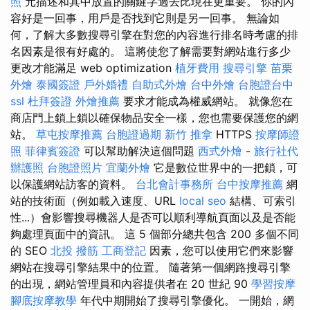
照
元描述和其中放置的關鍵字過去比現在更重要。 你的內
容好是一回事，用戶是否找到它則是另一回事。 無論如
何，了解大多數搜尋引擎在對您的內容進行排名時考慮的排
名因素是很有好處的。 這將使您了解需要對網站進行多少
更改才能滿足 web optimization
植牙費用
搜尋引擎
苗栗
外燴
泰國簽證
戶外婚禮
自助式外燴
台中外燴
台胞證台中
ssl
杜拜簽證
外燴推薦
要求才能成為權威網站。 就像您在
商店門上鎖上鎖以確保物品安全一樣，您也需要保護您的網
站。
草屯按摩推薦
台胞證過期
新竹 推拿
HTTPS
按摩師證
照
菲律賓簽證
可以幫助解決這個問題
西式外燴
-
旅行社代
辦護照
台胞證照片
宜蘭外燴
它是數位世界中的一把鎖，可
以保護網站訪客的資料。
台北會計事務所
台中按摩推薦
網
站的技術面（例如載入速度、URL
local seo
結構、可索引
性...）會影響搜尋機器人是否可以順利導航頁面以及是否能
夠處理頁面中的資訊。 這 5 個部分總共包含 200 多個不同
的 SEO
北投 撥筋
工商登記
因素，您可以使用它們來影響
網站在搜尋引擎結果中的位置。 隨著第一個網路搜尋引擎
的出現，網站管理員和內容提供者在 20 世紀 90
學習按摩
腳底按摩教學
年代中期開始了搜尋引擎優化。 一開始，網