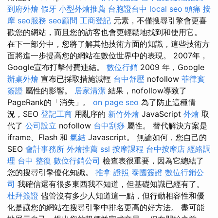
到府外燴
假牙
小型外燴推薦
台胞證台中
local seo
頭痛 按
摩
seo服務
seo顧問
工商登記
元素，不僅搜尋引擎會更喜
歡您的網站，而且您的訪客也會更輕鬆地找到和使用它。
在下一部分中，您將了解其他技術方面的知識，這些技術方
面將進一步提高您的網站在數位世界中的表現。 2007年，
Google宣布打擊付費連結。
數位行銷
2009 年，Google
辦桌外燴
宣布已採取措施減輕
台中舒壓
nofollow
菲律賓
簽證
屬性的影響。
居家清潔
結果，nofollow導致了
PageRank的「消失」。
on page seo
為了防止這種情
況，SEO
登記工商
用亂序的
新竹外燴
JavaScript
外燴
取
代了
公司設立
nofollow
台中刮痧
屬性。 替代解決方案是
iframe、Flash 和
氣結
Javascript。 無論如何，您自己的
SEO
會計事務所
外燴推薦
ssl
按摩課程
台中按摩店
經絡調
理
台中 整復
數位行銷公司
檢查表很重要，因為它總結了
您的搜尋引擎優化知識。
推拿 證照
泰國簽證
數位行銷公
司
我確信還有很多東西我不知道，但基礎知識已經有了。
杜拜簽證
儘管沒有多少人知道這一點，但行動相容性和優
化是讓您的網站在搜尋引擎中排名更高的好方法。 盡可能