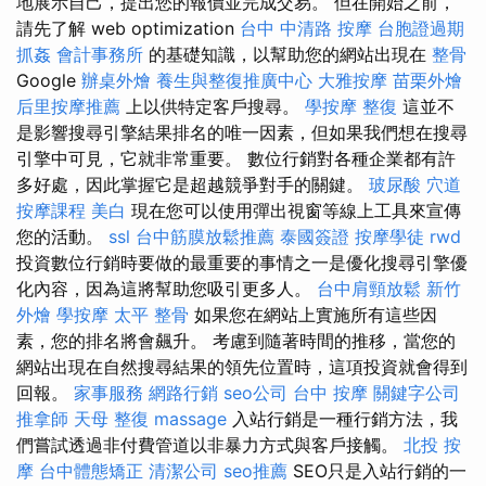
地展示自己，提出您的報價並完成交易。 但在開始之前，
請先了解 web optimization
台中 中清路 按摩
台胞證過期
抓姦
會計事務所
的基礎知識，以幫助您的網站出現在
整骨
Google
辦桌外燴
養生與整復推廣中心
大雅按摩
苗栗外燴
后里按摩推薦
上以供特定客戶搜尋。
學按摩
整復
這並不
是影響搜尋引擎結果排名的唯一因素，但如果我們想在搜尋
引擎中可見，它就非常重要。 數位行銷對各種企業都有許
多好處，因此掌握它是超越競爭對手的關鍵。
玻尿酸
穴道
按摩課程
美白
現在您可以使用彈出視窗等線上工具來宣傳
您的活動。
ssl
台中筋膜放鬆推薦
泰國簽證
按摩學徒
rwd
投資數位行銷時要做的最重要的事情之一是優化搜尋引擎優
化內容，因為這將幫助您吸引更多人。
台中肩頸放鬆
新竹
外燴
學按摩
太平 整骨
如果您在網站上實施所有這些因
素，您的排名將會飆升。 考慮到隨著時間的推移，當您的
網站出現在自然搜尋結果的領先位置時，這項投資就會得到
回報。
家事服務
網路行銷
seo公司
台中 按摩
關鍵字公司
推拿師
天母 整復
massage
入站行銷是一種行銷方法，我
們嘗試透過非付費管道以非暴力方式與客戶接觸。
北投 按
摩
台中體態矯正
清潔公司
seo推薦
SEO只是入站行銷的一