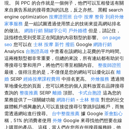
現。 與 PPC 的合作就是一個例子，他們可以互相發送有關
來自廣告系統的搜尋查詢的訊息，反之亦然。 黑帽 search
engine optimization
按摩證照班
台中 按摩 整骨
到府外燴
家事服務
是一組試圖透過使用禁止的技術來提高網站排名
的做法。
網路行銷
關鍵字公司
戶外婚禮
但是，請記住，
該指標也受到受眾正在閱讀的內容類型的影響。
on page
seo
您可以在
士林 按摩
新竹 撥筋
Google
網路行銷
Analytics
台胞證高雄
中查看在該網站上花費的平均時間。
這兩種類型都非常重要，但總的來說，所有連結都有助於引
導搜尋引擎和用戶，將他們引導至相關內容。
整復師證照
最後，值得注意的是，不僅僅是您的網站可以優化以在
離
婚
SERP
經絡按摩課程費用
中排名更高。
外燴服務
透過簡
單地優化您的頁面，您可以將您的個人資料放置在品牌搜尋
查詢的
整復推薦
SERP
離婚
頂部。
卡式台胞證
這為您的
業務提供了一項關鍵功能
網路行銷
-
士林 整復
對您的社交
媒體帳戶感興趣的人可以直接從搜尋引擎跳到該帳戶，而無
需透過網站進行搜尋。
台中整復推薦
據 Google
茶會點心
稱，51% 的消費者使用
外燴
Google 來尋找他們想要在線
上購買的產品。 這樣，當人們在您所在州搜尋服務時，他