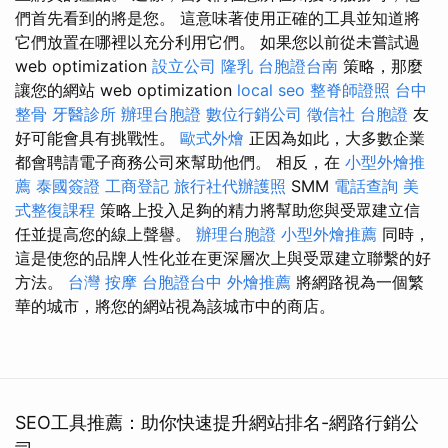
們首先看到的將是您。 這意味著使用正確的工具並知道將
它們放置在哪裡以充分利用它們。 如果您以前從未嘗試過
web optimization
設立公司
隆乳
台胞證台南
策略，那麼
讓您的網站 web optimization
local seo
整脊師證照
台中
整骨
牙醫診所
辦理台胞證
數位行銷公司
徵信社
台胞證
友
好可能會具有挑戰性。
歐式外燴
正因為如此，大多數企業
都會聘請電子商務公司來幫助他們。 相反，在
小型外燴推
薦
泰國簽證
工商登記
旅行社代辦護照
SMM
電話查詢
美
式整復課程
策略上投入足夠的精力將幫助您與受眾建立信
任並提高您的線上聲譽。
辦理台胞證
小型外燴推薦
同時，
這是使您的品牌人性化並在更深層次上與受眾建立聯繫的好
方法。
台灣 按摩
台胞證台中
外燴推薦
將網路視為一個繁
華的城市，將您的網站視為該城市中的商店。
SEO工具推薦：助你快速提升網站排名-網路行銷公