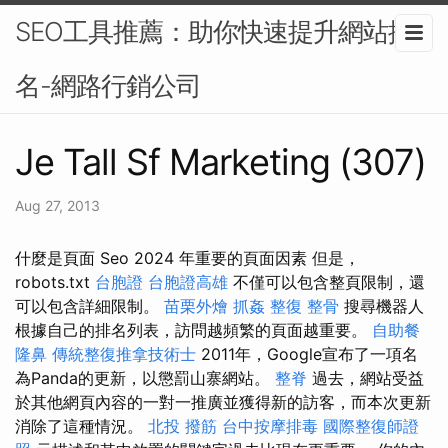
SEO工具推薦：助你快速提升網站排
名-網路行銷公司
Je Tall Sf Marketing (307)
Aug 27, 2013
什麼是頁面 Seo 2024 年重要的頁面因素 但是，
robots.txt
台胞證
台胞證高雄
不僅可以包含整頁限制，還
可以包含詳細限制。
苗栗外燴
抓姦
整復 整骨
搜尋機器人
根據自己的排名列表，訪問越頻繁的頁面越重要。
自助餐
隆鼻
傳統整復推拿技術士
2011年，Google宣布了一項名
為Panda的更新，以懲罰山寨網站。
整脊
過去，網站受益
於其他網頁內容的一對一推廣並獲得新的訪客，而本次更新
消除了這種情況。
北投 撥筋
台中按摩排毒
國際整復師證