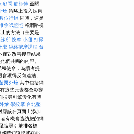
eo顧問
筋師傅
至關
T外燴
策略上投入足夠
數位行銷
同時，這是
推拿師證照
將網路視
禁止的方法（主要是
醫診所
按摩 小腿
打掃
什麼
經絡按摩課程
台
不僅對改善搜尋結果
起他們共鳴的內容。
景和使命，為讀者提
機會獲得反向連結、
苗栗外燴
其中包括網
有這些元素都會影響
頁面搜尋引擎優化有時
外燴
學按摩
台北整
對應該在頁面上添加
用者有機會造訪您的網
足搜尋引擎排名標
服務時知道您就在那