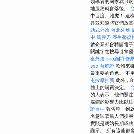
領導者的國家就只
地服務就會落後。
中百度、雅虎！ 這
具並知道將它們放置在哪
助式外燴
台北外燴
中 筋膜刀
養生整復
數企業都會聘請電子
關鍵字在搜尋引擎優
桌外燴
seo顧問
舒
seo
台胞證
軟體來
最重要的角色。 不
屯按摩推薦
此外，8
體上的購買決定。
的人表示，他們關注
媒體的影響力比以往
證台中
報告稱，到2
名意味著當人們搜尋
實踐是網站長期成功
顯示。 所有這些都