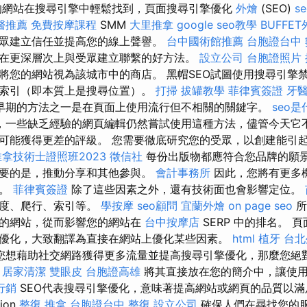
的網站在搜尋引擎中輕鬆找到，頁面搜尋引擎優化
外燴
(SEO)
s
醫推薦
免費按摩課程
SMM
大里推拿
google seo教學
BUFFE
眾建立信任並提高您的線上聲譽。
台中國術館推薦
台胞證台中
在更深層次上與受眾建立聯繫的好方法。
設立公司
台胞證照片
將您的網站視為該城市中的商店。 黑帽SEO試圖使用搜尋引擎
索引（即本質上是搜尋位置）。
打掃
拔罐教學
菲律賓簽證
牙
早期的方法之一是在頁面上使用流行但不相關的關鍵字。
seo是
，一些缺乏經驗的網頁編輯仍然嘗試使用這種方法，儘管今天它
可能獲得更差的評級。 您需要徹底研究您的受眾，以創建能引
拿技術士證照班2023
徵信社
每份出版物都應符合您品牌的願
要的是，推動分享和其他參與。
會計事務所
因此，您將有更多
名。
菲律賓簽證
除了這些因素之外，還有技術面也會影響定位。
速度、爬行、索引等。
學按摩
seo顧問
宜蘭外燴
on page seo
所
您的網站，從而影響您的網站在
台中按摩店
SERP 中的排名。 
優化，大致翻譯為直接在網站上優化某些因素。
html
植牙
台北
您想藉助社交網路獲得更多流量並提高搜尋引擎優化，那麼您絕
。
居家清潔
雙眼皮
台胞證高雄
將其直接放在您的簡介中，讓使
行銷
SEO代表搜尋引擎優化，意味著提高網站或網頁的品質以滿
tion
整復 推拿
台胞證台中
整復
設立公司
確保人們在尋找您的