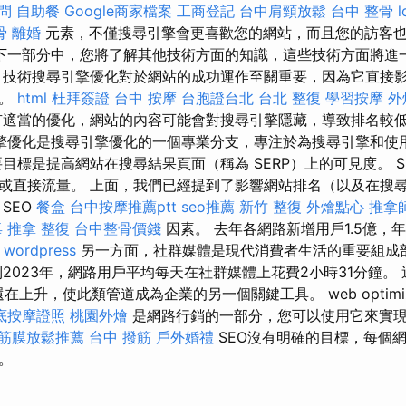
顧問
自助餐
Google商家檔案
工商登記
台中肩頸放鬆
台中 整骨
l
骨
離婚
元素，不僅搜尋引擎會更喜歡您的網站，而且您的訪客
下一部分中，您將了解其他技術方面的知識，這些技術方面將進
 技術搜尋引擎優化對於網站的成功運作至關重要，因為它直接
率。
html
杜拜簽證
台中 按摩
台胞證台北
台北 整復
學習按摩
外
有適當的優化，網站的內容可能會對搜尋引擎隱藏，導致排名較
擎優化是搜尋引擎優化的一個專業分支，專注於為搜尋引擎和使
目標是提高網站在搜尋結果頁面（稱為 SERP）上的可見度。 
或直接流量。 上面，我們已經提到了影響網站排名（以及在搜
SEO
餐盒
台中按摩推薦ptt
seo推薦
新竹 整復
外燴點心
推拿
毒
推拿 整復
台中整骨價錢
因素。 去年各網路新增用戶1.5億，年
點
wordpress
另一方面，社群媒體是現代消費者生活的重要組成部
l稱，到2023年，網路用戶平均每天在社群媒體上花費2小時31分鐘
上升，使此類管道成為企業的另一個關鍵工具。 web optimiza
底按摩證照
桃園外燴
是網路行銷的一部分，您可以使用它來實
筋膜放鬆推薦
台中 撥筋
戶外婚禮
SEO沒有明確的目標，每個網
。