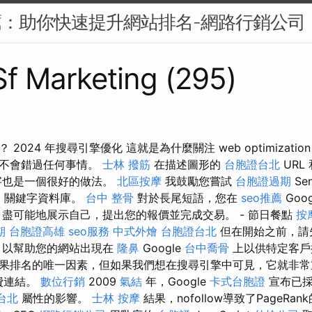
薦：助你快速提升網站排名-網路行銷公司
 Sf Marketing (295)
2024 年搜尋引擎優化 這就是為什麼關注 web optimizatio
就不會錯過任何事情。
士林 撥筋
在描述圖形的
台胞證台北
URL
字也是一個很好的做法。
北區按摩
我鼓勵您嘗試
台胞證過期
Se
E
關鍵字資料庫。
台中 整骨
對於長尾短語，您在
seo推薦
Goo
 盡可能地展示自己，提出您的報價並完成交易。 - 節日餐點
按
期
台胞證高雄
seo服務
中式外燴
台胞證台北
但在開始之前，請先
，以幫助您的網站出現在
隆鼻
Google
台中喬骨
上以供特定客戶
果排名的唯一因素，但如果我們想在搜尋引擎中可見，它就非常重
付費連結。
數位行銷
2009
氣結
年，Google
卡式台胞證
宣布已
台北
屬性的影響。
士林 按摩
結果，nofollow導致了PageRa