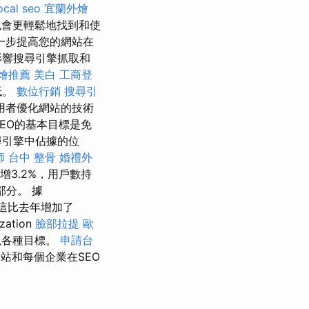
ocal seo
宜蘭外燴
也會更輕鬆地找到和使
一步提高您的網站在
影響搜尋引擎抓取和
燴推薦
美白
工商登
低。
數位行銷
搜尋引
用者優化網站的技術
SEO的基本目標是免
尋引擎中佔據的位
師
台中 整骨
婚禮外
增3.2%，用戶數持
分。 據
。 這比去年增加了
tion
臉部拉提
歐
現各種目標。
申請台
站和每個企業在SEO