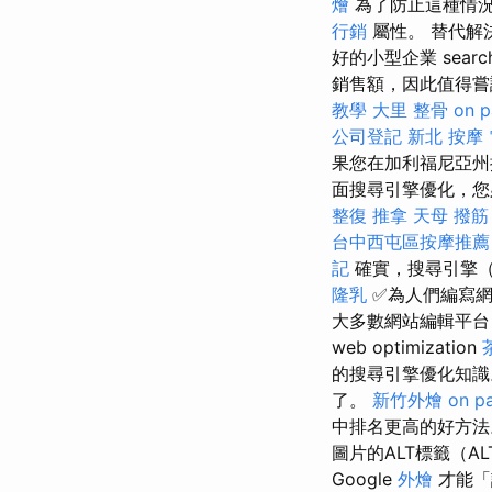
燴
為了防止這種情況
行銷
屬性。 替代解
好的小型企業 search e
銷售額，因此值得嘗試或聯
教學
大里 整骨
on p
公司登記
新北 按摩
果您在加利福尼亞州
面搜尋引擎優化，您
整復 推拿
天母 撥筋
台中西屯區按摩推薦
記
確實，搜尋引擎（
隆乳
✅為人們編寫網
大多數網站編輯平台（
web optimization
的搜尋引擎優化知
了。
新竹外燴
on p
中排名更高的好方法
圖片的ALT標籤（A
Google
外燴
才能「