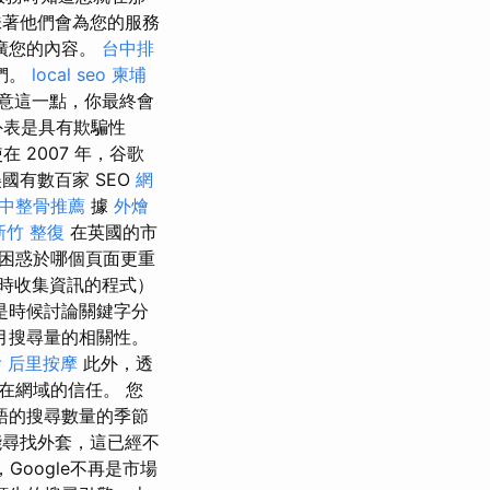
味著他們會為您的服務
廣您的內容。
台中排
們。
local seo
柬埔
意這一點，你最終會
外表是具有欺騙性
2007 年，谷歌
美國有數百家 SEO
網
中整骨推薦
據
外燴
新竹 整復
在英國的市
擎困惑於哪個頁面更重
時收集資訊的程式）
是時候討論關鍵字分
月搜尋量的相關性。
燴
后里按摩
此外，透
在網域的信任。 您
語的搜尋數量的季節
能尋找外套，這已經不
Google不再是市場