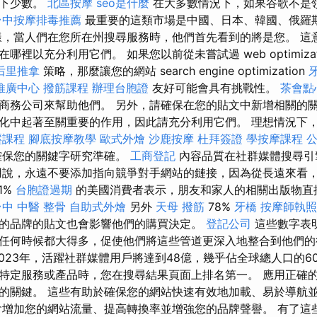
剩下少數。
北區按摩
seo是什麼
在大多數情況下，如果谷歌不是
台中按摩排毒推薦
最重要的這類市場是中國、日本、韓國、俄羅
樣，當人們在您所在州搜尋服務時，他們首先看到的將是您。 這
裡以充分利用它們。 如果您以前從未嘗試過 web optimizat
后里推拿
策略，那麼讓您的網站 search engine optimization
推廣中心
撥筋課程
辦理台胞證
友好可能會具有挑戰性。
茶會點
商務公司來幫助他們。 另外，請確保在您的貼文中新增相關的關
化中起著至關重要的作用，因此請充分利用它們。 理想情況下，
壓課程
腳底按摩教學
歐式外燴
沙鹿按摩
杜拜簽證
學按摩課程
確保您的關鍵字研究準確。
工商登記
內容品質在社群媒體搜尋引
用說，永遠不要添加指向競爭對手網站的鏈接，因為從長遠來看
1%
台胞證過期
的美國消費者表示，朋友和家人的相關出版物直
台中 中醫 整骨
自助式外燴
另外
天母 撥筋
78%
牙橋
按摩師執照
的品牌的貼文也會影響他們的購買決定。
登記公司
這些數字表
任何時候都大得多，促使他們將這些管道更深入地整合到他們
023年，活躍社群媒體用戶將達到48億，幾乎佔全球總人口的6
特定服務或產品時，您在搜尋結果頁面上排名第一。 應用正確
的關鍵。 這些有助於確保您的網站快速有效地加載、易於導航
會增加您的網站流量、提高轉換率並增強您的品牌聲譽。 有了這些