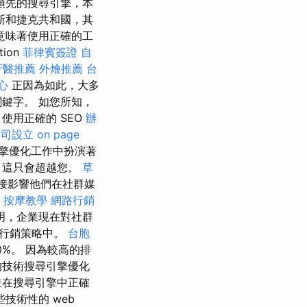
領先的搜尋引擎，本
斯和捷克共和國，其
意味著使用正確的工
ion
菲律賓簽證
自
牙醫推薦
外燴推薦
台
心
正因為如此，大多
鍵字。 如您所知，
使用正確的 SEO
辦
公司設立
on page
擎優化工作中扮演著
，這只會超越您。
草
接影響他們在社群媒
按摩教學
網路行銷
明，企業現在對社群
的行銷策略中。
台胞
0%。 因為較高的排
的技術搜尋引擎優化
並在搜尋引擎中正確
技術性的 web