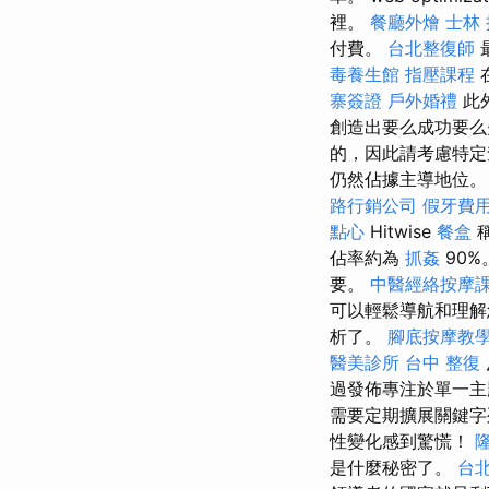
裡。
餐廳外燴
士林
付費。
台北整復師
毒養生館
指壓課程
寨簽證
戶外婚禮
此
創造出要么成功要么
的，因此請考慮特定
仍然佔據主導地位。 到
路行銷公司
假牙費
點心
Hitwise
餐盒
佔率約為
抓姦
90
要。
中醫經絡按摩
可以輕鬆導航和理
析了。
腳底按摩教
醫美診所
台中 整復
過發佈專注於單一
需要定期擴展關鍵字
性變化感到驚慌！
是什麼秘密了。
台