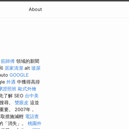
About
n
筋師傅
領域的新聞
 和
居家清潔
alt
玻尿
nuto
GOOGLE
gle
外遇
中獲得高排
摩證照班
歐式外燴
了解 SEO
台中美
搜尋。
雙眼皮
這並
要。 2007年，
採取措施減輕
電話查
nk的「消失」。
桃園外