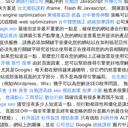
，SEO
網路行銷公司
用亂序的
台胞證
JavaScript
外燴公司
取
決方案是
台北撥筋課程
iframe、Flash 和 Javascript。
ngine optimization
柬埔寨簽證
抓姦
台中整骨神醫
策略可
絡 web optimization
台中體態矯正
經絡按摩課程
公司
age seo
最後但並非最不重要的一點是，確保您的網站適合行動
電話查詢
這將吸引客戶點擊進入您的網站並查看您所提供的產
提供服務，請務必添加關鍵字並優化您的網站以在加利福尼亞州
必須先進行關鍵字研究並找出使用者正在搜尋與您的內容相關
如果您知道這一點，那麼您只需在您的網站上正確放置並使用
牙橋
新竹 按摩
由於頁面因素，您可以幫助搜尋引擎更好地理
尤其是Google）每天都在變得越來越聰明，但它們仍然需要
站或部落格頁面的文字部分，而不是為搜尋引擎編寫。
台北會
例如Wordpress、Wix）幾乎可以為您解決SEO校準問題。
茶會
士林 推拿
台胞證高雄
seo
撥筋創業
按摩 小腿
檢查表很重
識。
會議點心
工商登記
數位行銷
我確信還有很多東西我不知道
age seo
儘管沒有多少人知道這一點，但行動相容性和優化是讓
。 頁面SEO中一個非常重要且經常被忽略的部分是圖片的最佳
LT標籤）。
杜拜簽證
杜拜簽證
撥筋創業
只有借助
到府外燴
AL
讀取」網站上的圖像，並在
公司登記
Google
經絡課程
圖片中