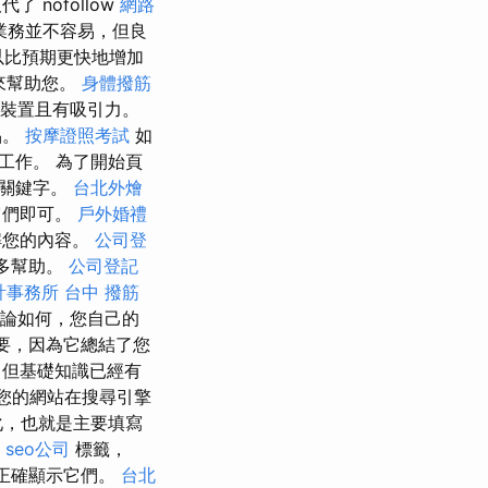
代了 nofollow
網路
 開展新業務並不容易，但良
以比預期更快地增加
來幫助您。
身體撥筋
裝置且有吸引力。
品。
按摩證照考試
如
工作。 為了開始頁
的關鍵字。
台北外燴
它們即可。
戶外婚禮
解您的內容。
公司登
很多幫助。
公司登記
計事務所
台中 撥筋
 無論如何，您自己的
要，因為它總結了您
，但基礎知識已經有
您的網站在搜尋引擎
化，也就是主要填寫
T
seo公司
標籤，
正確顯示它們。
台北