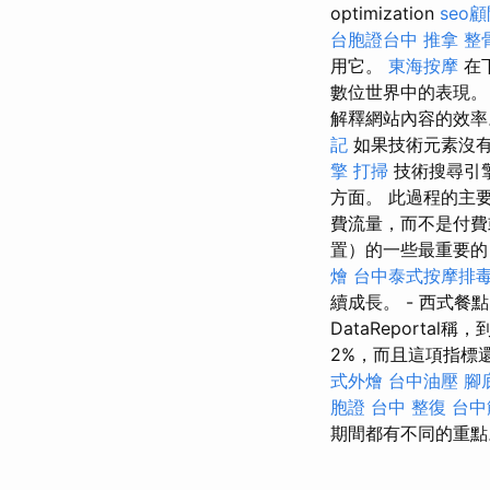
optimization
seo
台胞證台中
推拿 整
用它。
東海按摩
在
數位世界中的表現。
解釋網站內容的效
記
如果技術元素沒
擎
打掃
技術搜尋引
方面。 此過程的主要
費流量，而不是付費
置）的一些最重要的 
燴
台中泰式按摩排
續成長。 - 西式餐
DataReporta
2%，而且這項指標還在
式外燴
台中油壓
腳
胞證
台中 整復
台中
期間都有不同的重點