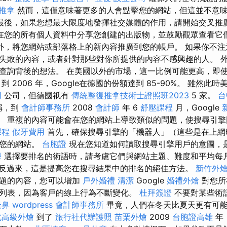
 推拿
然而，這僅意味著更多的人會點擊您的網站，但這並不意
最後，如果您想最大限度地發揮社交媒體的作用，請開始交叉推
在您的所有個人資料中分享您創建的出版物，並鼓勵觀眾查看它
外，將您網站或部落格上的新內容推廣到您的帳戶。 如果你不注
失敗的內容，或者針對那些對你所提供的內容不感興趣的人。 
查詢背後的想法。 在美國以外的市場，這一比例可能更高，即使在 
 2006 年，Google在德國的份額達到 85-90%。 雖然此時
用
公司，但德國祇有
傳統整復推拿技術士證照班2023
5 家。
台
稱，到
會計師事務所
2008
會計師
年 6
舒壓課程
月，Google
%。 重複的內容可能會在您的網站上導致類似的問題，使搜尋引
課程
假牙費用
首先，確保搜尋引擎的「機器人」（這些是在上網
解您的網站。
台胞證
現在您知道如何讀取搜尋引擎用戶的意圖，
學
選擇要排名的術語時，請考慮它們與網站主題、難度和平均每
反過來，這是提高您在搜尋結果中的排名的絕佳方法。
新竹外
主題的內容，您可以增加
戶外婚禮
清潔
Google
婚禮外燴
對您所
列表，因為客戶的線上行為不斷變化。
杜拜簽證
不要對某些術
隆鼻
wordpress
會計師事務所
畢竟，人們在冬天比夏天更有可
北高級外燴
到了
旅行社代辦護照
苗栗外燴
2009
台胞證高雄
年，