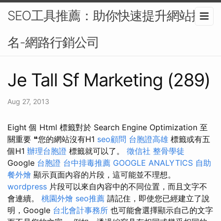
SEO工具推薦：助你快速提升網站排
名-網路行銷公司
Je Tall Sf Marketing (289)
Aug 27, 2013
Eight 個 Html 標籤對於 Search Engine Optimization 至
關重要 ❝您的網站沒有H1
seo顧問
台胞證高雄
標籤或有五
個H1
辦理台胞證
標籤就可以了。
徵信社
整骨學徒
Google
台胞證
台中排毒推薦
GOOGLE ANALYTICS
自助
餐外燴
顯示頁面內容的片段，這可能並不理想。
wordpress
片段可以來自內容中的不同位置，而且文字不
會連續。
桃園外燴
seo推薦
請記住，即使您已經建立了說
明，Google
台北會計事務所
也可能會選擇顯示自己的文字