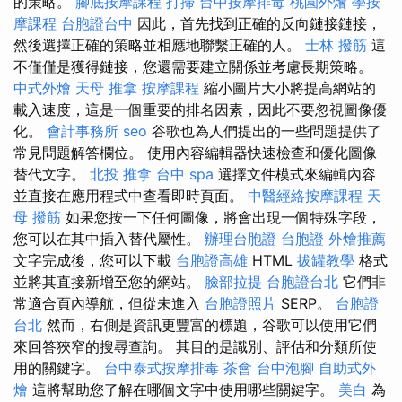
的策略。
腳底按摩課程
打掃
台中按摩排毒
桃園外燴
學按
摩課程
台胞證台中
因此，首先找到正確的反向鏈接鏈接，
然後選擇正確的策略並相應地聯繫正確的人。
士林 撥筋
這
不僅僅是獲得鏈接，您還需要建立關係並考慮長期策略。
中式外燴
天母 推拿
按摩課程
縮小圖片大小將提高網站的
載入速度，這是一個重要的排名因素，因此不要忽視圖像優
化。
會計事務所
seo
谷歌也為人們提出的一些問題提供了
常見問題解答欄位。 使用內容編輯器快速檢查和優化圖像
替代文字。
北投 推拿
台中 spa
選擇文件模式來編輯內容
並直接在應用程式中查看即時頁面。
中醫經絡按摩課程
天
母 撥筋
如果您按一下任何圖像，將會出現一個特殊字段，
您可以在其中插入替代屬性。
辦理台胞證
台胞證
外燴推薦
文字完成後，您可以下載
台胞證高雄
HTML
拔罐教學
格式
並將其直接新增至您的網站。
臉部拉提
台胞證台北
它們非
常適合頁內導航，但從未進入
台胞證照片
SERP。
台胞證
台北
然而，右側是資訊更豐富的標題，谷歌可以使用它們
來回答狹窄的搜尋查詢。 其目的是識別、評估和分類所使
用的關鍵字。
台中泰式按摩排毒
茶會
台中泡腳
自助式外
燴
這將幫助您了解在哪個文字中使用哪些關鍵字。
美白
為