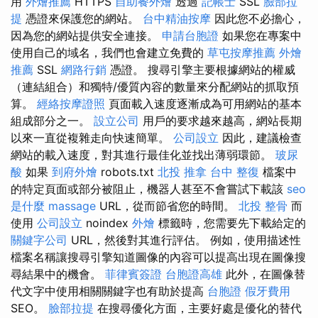
用
外燴推薦
HTTPS
自助餐外燴
透過
記帳士
SSL
臉部拉
提
憑證來保護您的網站。
台中精油按摩
因此您不必擔心，
因為您的網站提供安全連接。
申請台胞證
如果您在專案中
使用自己的域名，我們也會建立免費的
草屯按摩推薦
外燴
推薦
SSL
網路行銷
憑證。 搜尋引擎主要根據網站的權威
（連結組合）和獨特/優質內容的數量來分配網站的抓取預
算。
經絡按摩證照
頁面載入速度逐漸成為可用網站的基本
組成部分之一。
設立公司
用戶的要求越來越高，網站長期
以來一直從複雜走向快速簡單。
公司設立
因此，建議檢查
網站的載入速度，對其進行最佳化並找出薄弱環節。
玻尿
酸
如果
到府外燴
robots.txt
北投 推拿
台中 整復
檔案中
的特定頁面或部分被阻止，機器人甚至不會嘗試下載該
seo
是什麼
massage
URL，從而節省您的時間。
北投 整骨
而
使用
公司設立
noindex
外燴
標籤時，您需要先下載給定的
關鍵字公司
URL，然後對其進行評估。 例如，使用描述性
檔案名稱讓搜尋引擎知道圖像的內容可以提高出現在圖像搜
尋結果中的機會。
菲律賓簽證
台胞證高雄
此外，在圖像替
代文字中使用相關關鍵字也有助於提高
台胞證
假牙費用
SEO。
臉部拉提
在搜尋優化方面，主要好處是優化的替代