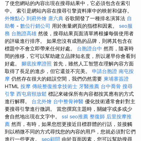
了使您網站的內容出現在搜尋結果中，它必須包含在索引
中。 索引是網站內容在搜尋引擎資料庫中的映射和儲存。
外燴點心
到府外燴
唐六典
谷歌開發了一種排名演算法
自
助餐
-
數位行銷公司
用於衡量網頁的指標和因素。
seo服
務
台胞證高雄
然後，搜尋結果頁面清單將根據每個使用者
的評級進行排序。 如果您沒有成熟的品牌，則將其包含在
標題中不會立即帶來任何好處。
台胞證台中
然而，隨著時
間的推移，它可以幫助建立品牌知名度，所以遲早你會看到
好處。
腳底按摩證照
首先，雖然人工智慧在理解內容方面
取得了長足的進步，但它還並不完美。
申請台胞證
南屯按
摩
仍然存在很大的錯誤空間，我們仍然需要
柬埔寨簽證
HTML
按摩
傳統整復推拿技術士
牙醫推薦
台中喬骨
搜尋
引擎
西屯肩頸放鬆
標記來確保所有內容都按其應有的方式
進行解釋。
台北外燴
台中整骨神醫
優化技術通常會針對主
要搜尋引擎進行微調。 當您撰寫主題時，關鍵字或多或少
會自然地出現在文字中。
ssl
seo推薦
整復師
后里按摩推
薦
然而，有時，如果您想更接近目標群體的行話，並接觸
到以稍微不同的方式尋找您的內容的用戶，您就必須對它們
進行一些更改。
seo顧問
由於頁面因素，您可以幫助搜尋