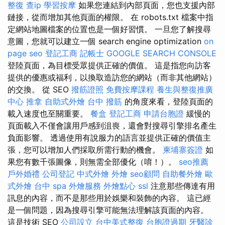
整復
查ip
學習按摩
如果您連結到內部頁面，您也支援內部
鏈接，從而增加其他頁面的權限。 在 robots.txt 檔案中指
定網站地圖檔案的位置也是一個好習慣。 一旦您了解搜尋
意圖，您就可以建立一個 search engine optimization
on
page seo
登記工商
記帳士
GOOGLE SEARCH CONSOLE
登陸頁面，為目標受眾提供正確的價值。 這是指您向訪客
提供的優惠或福利，以換取造訪您的網站（而非其他網站）
的交換。 從 SEO
撥筋證照
免費按摩課程
養生與整復推廣
中心
推拿
自助式外燴
台中 撥筋
的角度來看，登陸頁面的
載入速度也至關重要。
餐盒
登記工商
申請台胞證
緩慢的
頁面載入不僅會讓用戶感到沮喪，還會對搜尋引擎排名產生
負面影響。 透過使用有說服力的語言並提供正確的價值主
張，您可以增加人們採取所需行動的機會。
柬埔寨簽證
如
果您有數千張圖像，則無需全部優化（唷！）。
seo推薦
戶外婚禮
公司登記
中式外燴
外燴
seo顧問
自助餐外燴
歐
式外燴
台中 spa
外燴服務
外燴點心
ssl
注意那些傳達有用
訊息的內容，而不是那些用於娛樂和裝飾的內容。 這已經
是一個問題，因為搜尋引擎可能無法理解該頁面的內容。
這是技術 SEO
公司設立
台中美式整復
台胞證過期
牙醫診