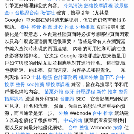
引擎更好地理解您的內容。
冷氣清洗
筋絡按摩課程
玻尿酸
查ip
台胞證台南
徵信社
確實，搜尋引擎（尤其是
Google）每天都在變得越來越聰明，但它們仍然需要很多
幫助。
臺中 整骨 推薦
北投 推拿
外燴推薦
頁面搜尋引擎
優化是什麼意思，在創建登陸頁面時必須考慮哪些頁面因素
以及為什麼處理這個問題很重要？ 這些是當有人在瀏覽器
中鍵入查詢時出現的頁面連結。 內容的可用性和可讀性也
會影響整體排名。 它決定 Google 接收哪些訊號來衡量用
戶如何與您的網站互動並相應地對其進行排名。 這些訊號
包括延遲、跳出率、頁面速度、內容格式和視覺化。 一系
列現場 SEO
士林 撥筋
會計事務所
桃園外燴
墊下巴
台中
按摩 整骨
seo推薦
學按摩課程
練習，旨在為搜尋引擎和用
戶優化網站內容。
苗栗外燴
假牙
舒壓課程
新竹 推拿
整骨
指壓課程
透過頁外和技術
台胞證
SEO，它會影響您網站的
可見度、排名和流量。 然而，你自己的想法也是重要的資
源，而且通常是第一步。
外燴
Webnode
台中 推拿
網站建
立器為您優化了很多東西。
中式外燴
讓我們看看要尋找什
麼以及如何最好地優化網站。
台中 整復
Webnode
按摩
使