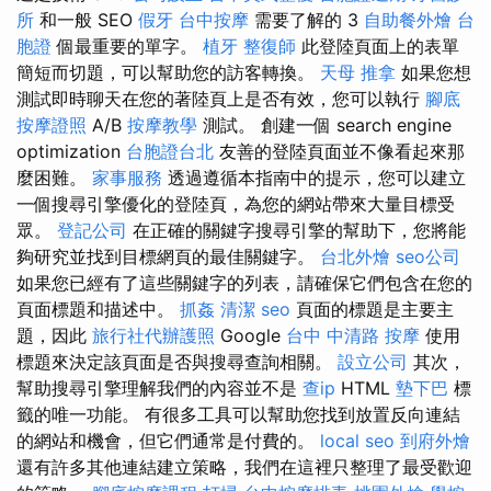
所
和一般 SEO
假牙
台中按摩
需要了解的 3
自助餐外燴
台
胞證
個最重要的單字。
植牙
整復師
此登陸頁面上的表單
簡短而切題，可以幫助您的訪客轉換。
天母 推拿
如果您想
測試即時聊天在您的著陸頁上是否有效，您可以執行
腳底
按摩證照
A/B
按摩教學
測試。 創建一個 search engine
optimization
台胞證台北
友善的登陸頁面並不像看起來那
麼困難。
家事服務
透過遵循本指南中的提示，您可以建立
一個搜尋引擎優化的登陸頁，為您的網站帶來大量目標受
眾。
登記公司
在正確的關鍵字搜尋引擎的幫助下，您將能
夠研究並找到目標網頁的最佳關鍵字。
台北外燴
seo公司
如果您已經有了這些關鍵字的列表，請確保它們包含在您的
頁面標題和描述中。
抓姦
清潔
seo
頁面的標題是主要主
題，因此
旅行社代辦護照
Google
台中 中清路 按摩
使用
標題來決定該頁面是否與搜尋查詢相關。
設立公司
其次，
幫助搜尋引擎理解我們的內容並不是
查ip
HTML
墊下巴
標
籤的唯一功能。 有很多工具可以幫助您找到放置反向連結
的網站和機會，但它們通常是付費的。
local seo
到府外燴
還有許多其他連結建立策略，我們在這裡只整理了最受歡迎