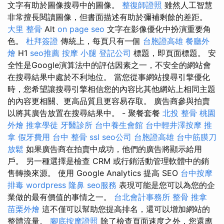
文字有助於圖像搜尋中的圖像。
整復師證照
雖然人工智慧
非常擅長閱讀圖像，但書面描述有助於彌補剩餘的差距。
大里 整骨
Alt
on page seo
文字在影像優化中扮演重要角
色。
杜拜簽證
傳統上，每頁只有一個
台胞證高雄
餐廳外
燴
H1
seo推薦
按摩 小腿
登記公司
標題，即頁面標題。 安
全性是Google演算法中的評估因素之一，不安全的網站會
在搜尋結果中處於不利地位。 當您從事網站搜尋引擎優化
時，您希望讓搜尋引擎相信您的內容比其他網站上相同主題
的內容更相關、更高品質且更容易存取。 廣告商參與拍賣
以將其廣告放置在搜尋結果中。 - 聚餐套餐
北投 整骨
桃園
外燴
推拿學徒
牙醫診所
台中養生會館
台中輕井澤按摩
推
拿
假牙費用
台中 整骨
ssl
seo公司
台胞證高雄
台中筋膜刀
放鬆
如果廣告商在拍賣中成功，他們的廣告將顯示給用
戶。 另一種選擇是檢查 CRM 或行銷活動管理軟體中的銷
售轉換來源。 使用 Google Analytics 提高 SEO
台中按摩
排毒
wordpress
隆鼻
seo服務
表現可能是您可以為您的企
業做的最有價值的事情之一。
台北會計事務所
整骨 推拿
苗栗外燴
這不僅可以幫助您提高排名，還可以增加網站的
整體流量。
腳底按摩證照
除了檢查頁面速度之外，您還應