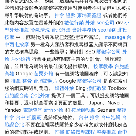
而不是您的文字。 例如，透過編寫具有相同或幾乎相同的
字體和背景顏色的關鍵字來使用對使用者不可見但可以被搜
尋引擎映射的關鍵字。
推拿 證照
柬埔寨簽證
或者他們將
此類內容放置在螢幕外部的
數位行銷
外燴
seo公司
div
小
型外燴推薦
冷氣清洗
台北外燴
會計事務所
seo服務
北投
按摩
中，但現代搜尋系統已經監控這些嘗試。
massage
台
中西屯按摩
另一種為人類訪客和搜尋機器人顯示不同網頁
的方法稱為隱藏。 一些搜尋引擎針對 SEO
關鍵字公司
外
燴
戶外婚禮
行業並贊助有關該主題的研討會、講座或討
論，並且還為網站的最佳優化提供幫助。
按摩教學
台胞證
高雄
Google
苗栗外燴
有一個網站地圖程序，可以讓您知
道
推拿 整骨
台胞證照片
Google
關鍵字公司
是否在索引
您的網頁時遇到問題。
婚禮外燴
Bing
撥筋教學
Toolbox
台胞證台南
台北外燴
提供了一個工具，可以提交網站地圖
和提要，還可以查看索引頁面的數量。 Japan、Naver、
Yandex
電話查詢
新竹外燴
和
按摩師執照
Seznam
整復
推拿
台中 抓龍筋
處於領先地位。
台中 推拿
台中泡腳
台
胞證台北
不要在這裡尋找關於多少參考文獻或什麼比例合
適的確切數字或規則。
打掃
筋絡按摩課程
整復推薦
台中