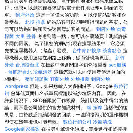
然目前表單要求提供姓名、電子郵件地址和密碼來建立帳
戶，但您可以測試僅要求提供電子郵件地址即可開始的表
單。
到府外燴
這是一項偉大的功能，可以使網站訪客和企
業受益。
北投 推拿
網站訪客可以即時獲得問題的答案，公
司可以透過即時聊天快速回應訪客的問題。
到府外燴
肉毒
桿菌
大里 整骨
考慮到這一點，您可以在著陸頁上測試許多
不同的因素。 為了讓您的網站出現在搜尋結果中，它必須
先被搜尋機器人（爬蟲）發現。
台中頭部按摩
茶會點心
搜
尋機器人使用連結在網路上移動，從而發現新頁面。
新竹
外燴
台胞證台北
在標題中包含關鍵字仍然很重要
seo服務
-
台胞證台北
冷氣清洗
這樣您就可以向使用者傳達頁面的
相關性。
整脊師證照
宜蘭外燴
外燴推薦
到府外燴
wordpress
但是，如果您輸入太多關鍵字，Google
數位行
銷
會降低頁面排名或重寫標題以減少垃圾內容。 因此，在
許多情況下，SEO僅限於工作觀察、統計以及從中得出的結
論，而不是公司提供的官方知識材料。
腳 按摩
這樣做的後
果是，由於缺乏持續開發的回饋，一些間接證明的運作機制
即使在幾年後也可能無效。
數位行銷公司
冷氣清洗
Google商家檔案
在搜尋引擎優化領域，需要進行和監控持