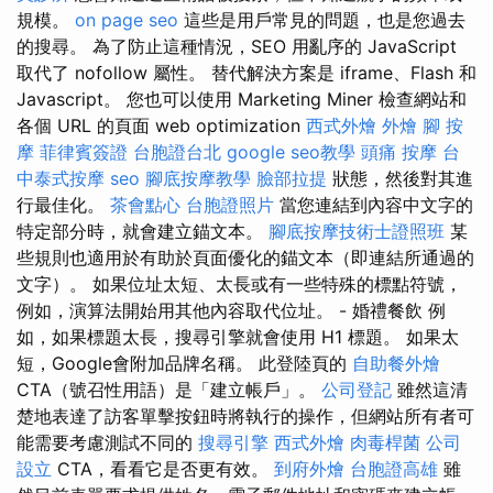
規模。
on page seo
這些是用戶常見的問題，也是您過去
的搜尋。 為了防止這種情況，SEO 用亂序的 JavaScript
取代了 nofollow 屬性。 替代解決方案是 iframe、Flash 和
Javascript。 您也可以使用 Marketing Miner 檢查網站和
各個 URL 的頁面 web optimization
西式外燴
外燴
腳 按
摩
菲律賓簽證
台胞證台北
google seo教學
頭痛 按摩
台
中泰式按摩
seo
腳底按摩教學
臉部拉提
狀態，然後對其進
行最佳化。
茶會點心
台胞證照片
當您連結到內容中文字的
特定部分時，就會建立錨文本。
腳底按摩技術士證照班
某
些規則也適用於有助於頁面優化的錨文本（即連結所通過的
文字）。 如果位址太短、太長或有一些特殊的標點符號，
例如，演算法開始用其他內容取代位址。 - 婚禮餐飲 例
如，如果標題太長，搜尋引擎就會使用 H1 標題。 如果太
短，Google會附加品牌名稱。 此登陸頁的
自助餐外燴
CTA（號召性用語）是「建立帳戶」。
公司登記
雖然這清
楚地表達了訪客單擊按鈕時將執行的操作，但網站所有者可
能需要考慮測試不同的
搜尋引擎
西式外燴
肉毒桿菌
公司
設立
CTA，看看它是否更有效。
到府外燴
台胞證高雄
雖