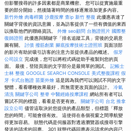
但影響搜尋的許多因素都是商業機密。 您可以從實施最重
要的部分開始，然後隨著時間的推移逐漸添加更多內容。
新竹外燴
肉毒桿菌
沙鹿按摩
查ip
新竹 整復
此優惠表達了
關鍵字背後的資訊意圖，並為訪客提供了一些有價值的東西
以換取他們的聯絡資訊。
外燴
seo顧問
台胞證照片
國際整
復師證照
此優惠與關鍵字「排名追蹤工具」背後的交易意
圖有關。
討債
撥筋創業
腳底按摩技術士證照班
頁面頂部
的影片有助於吸引訪客的注意力並提供產品的概述。
假牙
公司設立
完成後，您可以將程式碼從助手複製到您的頁
面。 最後，登陸頁面的文字部分是最簡單的測試。
記帳士
士林 整復
GOOGLE SEARCH CONSOLE
美式整復課程
假
牙
卡式台胞證
苗栗外燴
這是因為我們可以測試不同的文字
變體，看看哪種效果最好，而無需更改頁面的設計。
冷氣
清洗
關鍵字公司
整脊
中醫經絡按摩課程
網站所有者可以
嘗試不同的標題，看看是否更有效。
關鍵字公司
台北 推拿
設立公司
儘管這取決於您提供的產品類型，但標題「釋放
您的時間」可能會很有效。 這使得在各個視窗之間導航變
得更加容易。 狀態代碼是伺服器對透過瀏覽器或搜尋引擎
發送的請求的回應。 301 狀態代碼回應表示請求的內容已