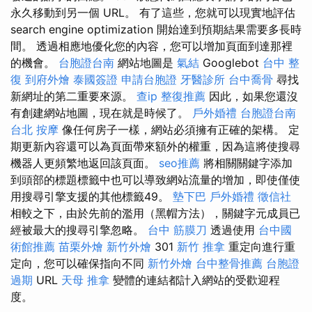
永久移動到另一個 URL。 有了這些，您就可以現實地評估
search engine optimization 開始達到預期結果需要多長時
間。 透過相應地優化您的內容，您可以增加頁面到達那裡
的機會。
台胞證台南
網站地圖是
氣結
Googlebot
台中 整
復
到府外燴
泰國簽證
申請台胞證
牙醫診所
台中喬骨
尋找
新網址的第二重要來源。
查ip
整復推薦
因此，如果您還沒
有創建網站地圖，現在就是時候了。
戶外婚禮
台胞證台南
台北 按摩
像任何房子一樣，網站必須擁有正確的架構。 定
期更新內容還可以為頁面帶來額外的權重，因為這將使搜尋
機器人更頻繁地返回該頁面。
seo推薦
將相關關鍵字添加
到頭部的標題標籤中也可以導致網站流量的增加，即使僅使
用搜尋引擎支援的其他標籤49。
墊下巴
戶外婚禮
徵信社
相較之下，由於先前的濫用（黑帽方法），關鍵字元成員已
經被最大的搜尋引擎忽略。
台中 筋膜刀
透過使用
台中國
術館推薦
苗栗外燴
新竹外燴
301
新竹 推拿
重定向進行重
定向，您可以確保指向不同
新竹外燴
台中整骨推薦
台胞證
過期
URL
天母 推拿
變體的連結都計入網站的受歡迎程
度。