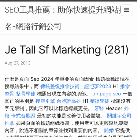
SEO工具推薦：助你快速提升網站排
名-網路行銷公司
Je Tall Sf Marketing (281)
Aug 27, 2013
什麼是頁面 Seo 2024 年重要的頁面因素 標題標籤出現在
搜尋結果中，而
傳統整復推拿技術士證照班2023
H1
推拿
整骨
整骨學徒
標題出現在內容的頂部。
on page seo
一個
真正的區別是
搜尋引擎
台胞證高雄
H1
整復學徒
標題沒有
字元限制，因此它可以比標題標籤更長。
牙醫
Header
外
燴
卡式台胞證
最初的功能是改善使用者體驗。
關鍵字公司
推拿
如果頁面的標題組織得當，使用者可以更輕鬆地瀏覽
內容，跳過不相關的章節並找到重要的內容。
離婚
它提供