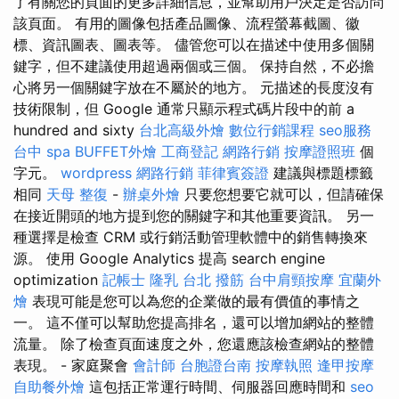
了有關您的頁面的更多詳細信息，並幫助用戶決定是否訪問
該頁面。 有用的圖像包括產品圖像、流程螢幕截圖、徽
標、資訊圖表、圖表等。 儘管您可以在描述中使用多個關
鍵字，但不建議使用超過兩個或三個。 保持自然，不必擔
心將另一個關鍵字放在不屬於的地方。 元描述的長度沒有
技術限制，但 Google 通常只顯示程式碼片段中的前 a
hundred and sixty
台北高級外燴
數位行銷課程
seo服務
台中 spa
BUFFET外燴
工商登記
網路行銷
按摩證照班
個
字元。
wordpress
網路行銷
菲律賓簽證
建議與標題標籤
相同
天母 整復
-
辦桌外燴
只要您想要它就可以，但請確保
在接近開頭的地方提到您的關鍵字和其他重要資訊。 另一
種選擇是檢查 CRM 或行銷活動管理軟體中的銷售轉換來
源。 使用 Google Analytics 提高 search engine
optimization
記帳士
隆乳
台北 撥筋
台中肩頸按摩
宜蘭外
燴
表現可能是您可以為您的企業做的最有價值的事情之
一。 這不僅可以幫助您提高排名，還可以增加網站的整體
流量。 除了檢查頁面速度之外，您還應該檢查網站的整體
表現。 - 家庭聚會
會計師
台胞證台南
按摩執照
逢甲按摩
自助餐外燴
這包括正常運行時間、伺服器回應時間和
seo