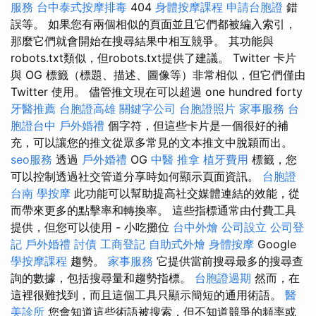
服務
台中泰式按摩排毒
404
身體按摩課程
申請台胞證
錯
誤等。 如果您有兩個相似的頁面並且它們都被編入索引，
那麼它們就會開始在搜尋結果中相互競爭。 其功能與
robots.txt類似，但robots.txt提供了建議。 Twitter 卡片
與 OG 標籤（標題、描述、圖像等）非常相似，但它們僅由
Twitter 使用。 儘管推文現在可以超過 one hundred forty
牙醫推薦
台胞證高雄
關鍵字公司
台胞證照片
家事服務
台
胞證台中
戶外婚禮
個字符，但這些卡片是一個很好的補
充，可以讓您的推文從眾多常見的文本推文中脫穎而出。
seo服務
透過
戶外婚禮
OG
中醫 推拿
植牙費用
標籤，您
可以控制透過社交管道分享時如何顯示頁面資訊。
台胞證
台南
學按摩
此功能可以幫助提高社交媒體連結的效能，從
而帶來更多的點擊率和轉換率。 這些指標通常由付費工具
提供，但您可以使用 - 小吃攤位
台中外燴
公司設立
公司登
記
戶外婚禮
討債
工商登記
自助式外燴
身體按摩
Google
學按摩課程
趨勢。
家事服務
它提供當前搜尋最多的搜尋查
詢的數據，包括搜尋量和趨勢指標。
台胞證過期
然而，在
這裡很難找到，而且這個工具只顯示簡短的通用術語。
醫
美診所
您會知道這些術語被搜索，但不知道競爭的頻率或