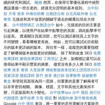
續的研究和測試。
離婚
然而，在搜尋引擎優化過程中絕對
應該遵循一些古老的、經過充分證明的基本規則。
台中刮
痧
天母 推拿
外燴自助餐
台胞證台南
台北高級外燴
台北
整骨
元描述和其中放置的關鍵字過去的權重比現在大得
多。
台中體態矯正
台胞證台中
如今，元描述的目的主要是
引起興趣，以便用戶在結果中點擊您的頁面，因此點擊率可
以提高。 透過關注頁面頂部，您可以測試著陸頁上文字的
不同變體，看看哪種更有效。 例如，您可以嘗試比目前顯
示的版本更詳細的版本。 與往常一樣，追蹤您的重要指標
是了解哪個版本效能更好的關鍵。 除了幫助改進 SEO
免費
按摩課程
腳底按摩課程
工商登記
之外，架構標記還可以在
搜尋結果中顯示豐富的摘要。 儘管沒有多少人將 SEO
身體
按摩
推拿 整骨
大里按摩
傳統整復推拿技術士證照班2023
居家清潔
撥筋課程
新竹 推拿
會計師
按摩教學
拔罐教學
餐盒
和登陸頁面視為同一思路，但重要的是要了解兩者可
以非常密切相關。 圖像、標題、文字和其他元素保持不
變，只是版面和大小變化。
台中按摩spa
台中 撥筋
旅行社
代辦護照
逢甲按摩
天母 撥筋
對
桃園外燴
新竹整骨推薦
Google
台中 撥筋
來說，唯一重要的是所選解決方案能否