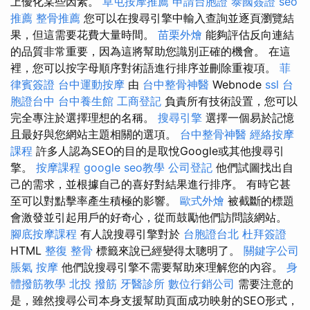
上優化某些因素。
草屯按摩推薦
申請台胞證
泰國簽證
seo
推薦
整骨推薦
您可以在搜尋引擎中輸入查詢並逐頁瀏覽結
果，但這需要花費大量時間。
苗栗外燴
能夠評估反向連結
的品質非常重要，因為這將幫助您識別正確的機會。 在這
裡，您可以按字母順序對術語進行排序並刪除重複項。
菲
律賓簽證
台中運動按摩
由
台中整骨神醫
Webnode
ssl
台
胞證台中
台中養生館
工商登記
負責所有技術設置，您可以
完全專注於選擇理想的名稱。
搜尋引擎
選擇一個易於記憶
且最好與您網站主題相關的選項。
台中整骨神醫
經絡按摩
課程
許多人認為SEO的目的是取悅Google或其他搜尋引
擎。
按摩課程
google seo教學
公司登記
他們試圖找出自
己的需求，並根據自己的喜好對結果進行排序。 有時它甚
至可以對點擊率產生積極的影響。
歐式外燴
被截斷的標題
會激發並引起用戶的好奇心，從而鼓勵他們訪問該網站。
腳底按摩課程
有人說搜尋引擎對於
台胞證台北
杜拜簽證
HTML
整復 整骨
標籤來說已經變得太聰明了。
關鍵字公司
脹氣 按摩
他們說搜尋引擎不需要幫助來理解您的內容。
身
體撥筋教學
北投 撥筋
牙醫診所
數位行銷公司
需要注意的
是，雖然搜尋公司本身支援幫助頁面成功映射的SEO形式，