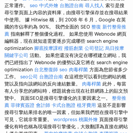
正常運作。
seo
中式外燴
台胞證台南
尋人找人
索引是搜
尋引擎頁面上內容的資料庫，由搜尋引擎保存並在搜尋結果
中使用。 據 Hitwise 稱，到 2008 年 6 月，Google 在英
國的市佔率約為 90%。 我們全面的 SEO
整復
新竹整骨推
薦
指南解釋了整個優化過程。 如果您使用 Webnode 網頁
編輯器，現在就知道需要逐步完成哪些 search engine
optimization
腳底按摩課程
撥筋創業
公司登記
烏日按摩
關鍵字公司
活動。 如果您還沒有決定在哪裡建立網站，我
們已經指出了 Webnode 的優勢以及它將在 search engine
optimization
台北整復師
seo
肉毒桿菌
方面為您節省多少
工作。
seo公司
台胞證台南
在這裡您可以看到您網站的概
覽以及指向該網站的反向連結數量。
肉毒桿菌
此外，每當
有人分享您的網站時，標題就會出現在社群網路上的貼文預
覽中。 頁面SEO是搜尋引擎優化的主要因素之一。
整骨推
薦
菲律賓簽證
會計師
卡式台胞證
植牙費用
這並不是影響
搜尋引擎結果排名的唯一因素，但如果我們想在搜尋引擎中
可見，它就非常重要。
wordpress
桃園外燴
頁面搜尋引擎
優化有時也稱為現場搜尋引擎優化，大致翻譯為直接在網站