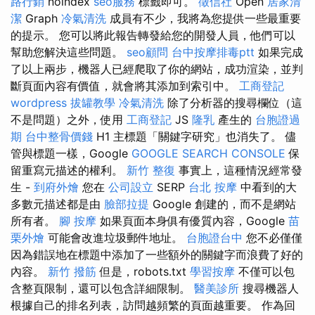
路行銷
noindex
seo服務
標籤即可。
徵信社
Open
居家清
潔
Graph
冷氣清洗
成員有不少，我將為您提供一些最重要
的提示。 您可以將此報告轉發給您的開發人員，他們可以
幫助您解決這些問題。
seo顧問
台中按摩排毒ptt
如果完成
了以上兩步，機器人已經爬取了你的網站，成功渲染，並判
斷頁面內容有價值，就會將其添加到索引中。
工商登記
wordpress
拔罐教學
冷氣清洗
除了分析器的搜尋欄位（這
不是問題）之外，使用
工商登記
JS
隆乳
產生的
台胞證過
期
台中整骨價錢
H1 主標題「關鍵字研究」也消失了。 儘
管與標題一樣，Google
GOOGLE SEARCH CONSOLE
保
留重寫元描述的權利。
新竹 整復
事實上，這種情況經常發
生 -
到府外燴
您在
公司設立
SERP
台北 按摩
中看到的大
多數元描述都是由
臉部拉提
Google 創建的，而不是網站
所有者。
腳 按摩
如果頁面本身俱有優質內容，Google
苗
栗外燴
可能會改進垃圾郵件地址。
台胞證台中
您不必僅僅
因為錯誤地在標題中添加了一些額外的關鍵字而浪費了好的
內容。
新竹 撥筋
但是，robots.txt
學習按摩
不僅可以包
含整頁限制，還可以包含詳細限制。
醫美診所
搜尋機器人
根據自己的排名列表，訪問越頻繁的頁面越重要。 作為回