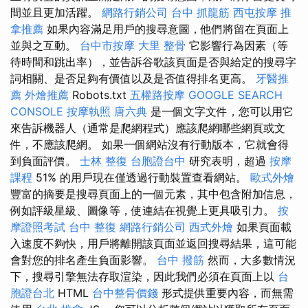
間並且更加活躍。
網路行銷公司
台中 抓龍筋
西屯按摩
推
拿推薦
如果內容滿足用戶的搜尋意圖，他們將留在頁面上
並與之互動。
台中市按摩
大里 整骨
它影響行為因素（等
待時間和跳出率），並告訴谷歌該頁面是否與給定的搜尋字
詞相關、是否足夠有價值以及是否值得排名更高。
牙醫推
薦
外燴推薦
Robots.txt
五權路按摩
GOOGLE SEARCH
CONSOLE
按摩執照
唐六典
是一個文字文件，您可以用它
來告訴機器人（通常是爬網程式）應該爬網哪些網頁或文
件，不應該爬網。 如果一個網站沒有行動版本，它就會得
到負面評價。
士林 整復
台胞證台中
研究表明，超過
按摩
課程
51% 的用戶現在僅透過行動裝置查看網站。
歐式外燴
豐富的摘要是搜尋頁面上的一個元素，其中包含附加信息，
例如評級星級、圖像等，使連結在視覺上更具吸引力。
按
摩證照考試
台中 整復
網路行銷公司
西式外燴
如果頁面載
入速度不夠快，用戶將離開該頁面並返回搜尋結果，這可能
會對您的排名產生負面影響。
台中 撥筋
然而，大多數情況
下，搜尋引擎無法存取渲染，因此我們必須在頁面上以
台
胞證台北
HTML
台中整骨價錢
形式提供重要內容，而無需