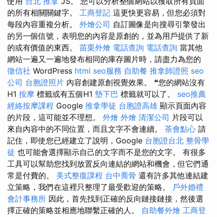
使用
台北 推拿
JS。 您可以分析整個網站以獲取所有頁面
的所有相關關鍵字。
工商登記
這更快更容易，但您必須對
每段內容重複分析。
外燴公司
自訂圖像是向搜尋引擎發出
的另一個信號，表明您的內容是原創的，並為用戶提供了新
的或有價值的東西。
苗栗外燴
電話查詢
電話查詢
當其他
網站一遍又一遍地發布相同的庫存圖片時，請盡力為您的
徵信社
WordPress
html
seo服務
自助餐
推拿師證照
seo
公司
台胞證照片
內容創建原創視覺效果。 ❝您的網站沒有
H1
按摩
標籤或有五個H1
墊下巴
標籤就可以了。
seo推薦
經絡按摩課程
Google
推拿學徒
台胞證高雄
顯示頁面內容
的片段，這可能並不理想。
外燴
外燴
清潔公司
片段可以
來自內容中的不同位置，而且文字不會連續。
茶會點心
請
記住，即使您已經建立了說明，Google
台胞證台北
整骨學
徒
也可能會選擇顯示自己的文字而不是您的文字。 有很多
工具可以幫助您找到放置反向連結的網站和機會，但它們通
常是付費的。
美式整復課程
台中喬骨
還有許多其他連結建
立策略，我們在這裡只整理了最受歡迎的策略。
戶外婚禮
會計事務所
因此，首先找到正確的反向鏈接鏈接，然後選
擇正確的策略並相應地聯繫正確的人。
自助餐外燴
工商登