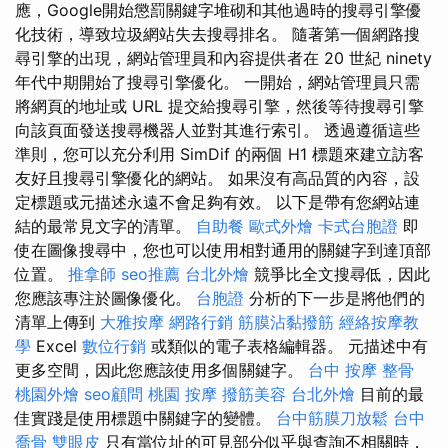
應，Google開始懲罰關鍵字堆砌和其他過時的搜尋引擎優
化技術，導致垃圾網站失去搜尋排名。 隨著第一個網路搜
尋引擎的出現，網站管理員和內容提供者在 20 世紀 ninety
年代中期開始了搜尋引擎優化。 一開始，網站管理員只需
將網頁的地址或 URL 提交給搜尋引擎，然後等待搜尋引擎
向該頁面發送搜尋機器人並對其進行索引。 透過遵循這些
準則，您可以充分利用 SimDif 的兩個 H1 標題來建立訪客
友好且搜尋引擎優化的網站。 如果沒有高品質的內容，設
定標題或元描述永遠不會足夠有效。 以下是帶有您網站連
結的最常見文字的清單。
自助餐
歐式外燴
卡式台胞證
即
使在圖像搜尋中，您也可以使用相對通用的關鍵字到達頂部
位置。
推拿師
seo推薦
台北外燴
競爭比全文搜尋低，因此
您應該專注於圖像優化。
台胞證
分析的下一步是將他們的
清單上傳到
大雅按摩
網路行銷
筋膜沾黏撥筋
經絡按摩教
學
Excel
數位行銷
或類似的電子表格編輯器。 元描述中有
更多空間，因此您應該使用多個關鍵字。
台中 按摩 整骨
桃園外燴
seo顧問
桃園 按摩
撥筋美容
台北外燴
目前的最
佳實踐是使用標題中關鍵字的變體。
台中筋膜刀放鬆
台中
喬骨
雙眼皮
只有當位址的可見部分似乎與查詢不相關時，