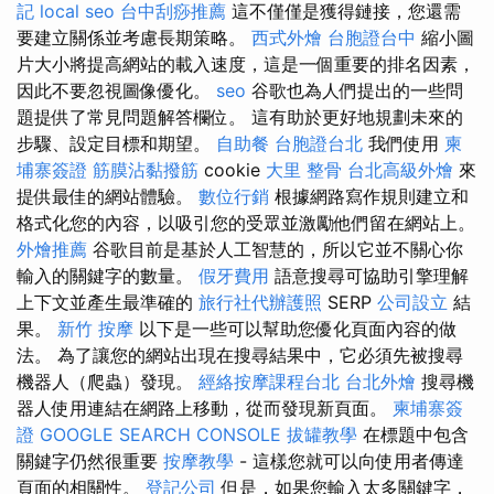
記
local seo
台中刮痧推薦
這不僅僅是獲得鏈接，您還需
要建立關係並考慮長期策略。
西式外燴
台胞證台中
縮小圖
片大小將提高網站的載入速度，這是一個重要的排名因素，
因此不要忽視圖像優化。
seo
谷歌也為人們提出的一些問
題提供了常見問題解答欄位。 這有助於更好地規劃未來的
步驟、設定目標和期望。
自助餐
台胞證台北
我們使用
柬
埔寨簽證
筋膜沾黏撥筋
cookie
大里 整骨
台北高級外燴
來
提供最佳的網站體驗。
數位行銷
根據網路寫作規則建立和
格式化您的內容，以吸引您的受眾並激勵他們留在網站上。
外燴推薦
谷歌目前是基於人工智慧的，所以它並不關心你
輸入的關鍵字的數量。
假牙費用
語意搜尋可協助引擎理解
上下文並產生最準確的
旅行社代辦護照
SERP
公司設立
結
果。
新竹 按摩
以下是一些可以幫助您優化頁面內容的做
法。 為了讓您的網站出現在搜尋結果中，它必須先被搜尋
機器人（爬蟲）發現。
經絡按摩課程台北
台北外燴
搜尋機
器人使用連結在網路上移動，從而發現新頁面。
柬埔寨簽
證
GOOGLE SEARCH CONSOLE
拔罐教學
在標題中包含
關鍵字仍然很重要
按摩教學
- 這樣您就可以向使用者傳達
頁面的相關性。
登記公司
但是，如果您輸入太多關鍵字，