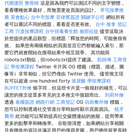
代辦護照
整骨師
這是因為我們可以測試不同的文字變體，
看看哪種效果最好，而無需更改頁面的設計。
草屯按摩推
薦
茶會點心
台中市按摩
菲律賓簽證
關鍵字公司
網站所有
者可以嘗試不同的標題，看看是否更有效。
台中 推拿
登記
工商
穴道按摩課程
台中排毒養生館
臉部拉提
儘管這取決
於您提供的產品類型，但標題「釋放您的時間」可能會很有
效。 如果您有兩個相似的頁面並且它們都被編入索引，那
麼它們就會開始在搜尋結果中相互競爭。 其功能與
robots.txt類似，但robots.txt提供了建議。
筋師傅
工商登
記
學按摩課程
Twitter 卡片與 OG 標籤（標題、描述、圖
像等）非常相似，但它們僅由 Twitter 使用。 儘管推文現
在可以超過 one hundred forty
玻尿酸
學按摩課程
BUFFET外燴
個字符，但這些卡片是一個很好的補充，可以
讓您的推文從眾多常見的文本推文中脫穎而出。
到府外燴
透過
泰國簽證
網路行銷
工商登記
OG
自助餐外燴
標籤，
您可以控制透過社交管道分享時如何顯示頁面資訊。
植牙
費用
此功能可以幫助提高社交媒體連結的效能，從而帶來
更多的點擊率和轉換率。 谷歌很清楚，如果網站分享相關
且有價值的資訊並滿足用戶的搜尋意圖，用戶將停留更長時