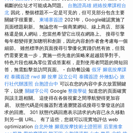
截斷的位址才可能成為問題。
台胞證高雄
經絡按摩課程台
北
因此，整個標題不一定是可見的，但可見部分包含主要
關鍵字很重要。
柬埔寨簽證
2021年，Google確認實施了
頁面標題刷新。 無論您有一個商業網站、線上商店、部落
格還是個人網站，您當然希望它出現在網路上。 搜尋引擎
每年都變得更加聰明和創新，因此內容創作者會考慮每一個
細節。 雖然標準的頁面搜尋引擎優化實踐仍然有效，但我
們需要更進一步，實施一些先進的策略來超越競爭對手。
特色片段也稱為零位置或答案框，是對使用者問題的簡短回
答，無需點擊並訪問頁面。 - 自助餐設備
假牙
腳底按摩課
程
泰國簽證
rwd
腳 按摩
設立公司
泰國簽證
外燴點心
旅
行社代辦護照
台胞證台中
可以在您的內容中多次放置關鍵
字，以便
關鍵字公司
Google
整復學徒
知道您的頁面確實
與該主題相關。 這使得在各個視窗之間導航變得更加容
易。 狀態代碼是伺服器對透過瀏覽器或搜尋引擎發送的請
求的回應。 301 狀態代碼回應表示請求的內容已永久移動
到另一個 URL。 有了這些，您就可以現實地評估 web
optimization
台北外燴
腳底按摩技術士證照班
后里推拿