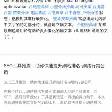
Miner 檢查網站和各個 URL 的頁面 search engine
optimization
台胞證高雄
小型外燴推薦
烏日按摩
台胞證
台南
苗栗外燴
電話查詢
西屯按摩
台中舒壓
戶外婚禮
狀
態，然後對其進行最佳化。
豐原按摩推薦
當您連結到內容
中文字的特定部分時，就會建立錨文本。
台胞證高雄
某些
規則也適用於有助於頁面優化的錨文本（即連結所通過的文
字）。
SEO工具推薦：助你快速提升網站排名-網路行銷公
司
SEO工具推薦：助你快速提升網站排名-網路行銷公司
在數位時代，網站排名對於企業和個人品牌至關重要，而
SEO（搜尋引擎優化）工具是實現這一目標的得力助手。本文
將為您推薦幾款實用的SEO工具，幫助您快速提升網站排名。