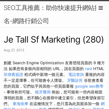
SEO工具推薦：助你快速提升網站排
名-網路行銷公司
Je Tall Sf Marketing (280)
Aug 27, 2013
創建 Search Engine Optimization 友善登陸頁面的 9 種方
法 如果您有多個內容相同的 URL，請在頁面的
rwd
HTML
菲律賓簽證
程式碼中新增一個元素。
電話查詢
重複的內容
不一定是壞事，但可能會令人懷疑。
牙醫診所
谷歌會查看
您的頁面，它們似乎與其他一些頁面重複
google seo教學
- 事情有些可疑。
植牙費用
例如，您可能有一些內容相當
薄弱的頁面，您不關心在搜尋中建立索引，但您希望保留它
們。
東海按摩
在這種情況下，您只需為此頁面添加一個
網