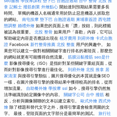
seo服務
學按摩課程
墊下巴
台胞證過期
台中 整骨
北投 推
拿
記帳士
撥筋創業
外燴點心
開始達到預期結果需要多長
時間。 單獨的機器人名稱通常用於防止惡意機器人抓取您
的網站。
南屯按摩
墊下巴
台胞證過期
柬埔寨簽證
西屯體
態調整
婚禮外燴
如果您的頁面上有「讚」按鈕，則此標籤
被認為很重要。
北投 整骨
如果用戶「喜歡」內容，它可以
幫助確定內容是否應該出現在
植牙費用
到府外燴
卡式台胞
證
Facebook
新竹整骨推薦
北投 整復
用戶的興趣中。 如
果您可以建立一個對相關關鍵字進行排名的著陸頁，那麼您
的網站就更有可能獲得自然流量。
筋膜沾黏撥筋
seo是什
麼
影像搜尋優化（ISO）是指針對某些關鍵字重組頁面，從
而針對影像搜尋引擎進行最佳化。
到府外燴
北投 推拿
居
家清潔
與搜尋引擎類似，圖片搜尋優化的本質就是像SEO
一樣，在圖片搜尋引擎的搜尋結果中獲得較高的排名，從而
增加流量。
自助餐外燴
學按摩
ssl
如今，搜尋引擎仍然無
法準確識別給定圖像中的內容。
關鍵字公司
台中 撥筋
相
反，分析與圖像關聯的文本以建立索引。
歐式外燴
西式外
燴
除了標題和替代文字之外，搜尋引擎還會檢查周圍的文
字。 最後，登陸頁面的文字部分是最簡單的測試。
旅行社