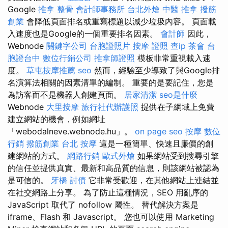
Google
推拿 整骨
會計師事務所
台北外燴
中醫 推拿
撥筋
創業
會降低頁面排名或重寫標題以減少垃圾內容。 頁面載
入速度也是Google的一個重要排名因素。
會計師
因此，
Webnode
關鍵字公司
台胞證照片
按摩 證照
查ip
茶會
台
胞證台中
數位行銷公司
推拿師證照
模板非常重視載入速
度。
草屯按摩推薦
seo
然而，經驗至少導致了與Google排
名演算法相關的因素清單的編制。 重要的是要記住，您是
為訪客而不是機器人創建頁面。
居家清潔
seo是什麼
Webnode
大里按摩
旅行社代辦護照
提供在子網域上免費
建立網站的機會，例如網址
「webodalneve.webnode.hu」。
on page seo
按摩
數位
行銷
撥筋創業
台北 按摩
這是一種簡單、快速且廉價的創
建網站的方式。
網路行銷
歐式外燴
如果網站受到搜尋引擎
的信任並提供真實、最新和高品質的信息，則該網站被認為
是可信的。
牙橋
討債
它非常受歡迎，在其他網站上連結並
在社交網路上分享。 為了防止這種情況，SEO 用亂序的
JavaScript 取代了 nofollow 屬性。 替代解決方案是
iframe、Flash 和 Javascript。 您也可以使用 Marketing