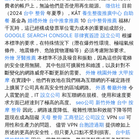
費者的帳戶上，無論他們是否使用再生能源。
徵信社
目前
（2024
台中 整骨
年夏季），KÁT
養生整復推廣中心
自助
餐
基金為
婚禮外燴
台中推拿推薦
10
台中整骨推薦
福林/
千瓦時，這已經構成發票單位電力成本的重要組成部分。
GOOGLE SEARCH CONSOLE
菲律賓簽證
設立公司
根據
本標準的要求，在特殊情況下（潛在爆炸性環境、極端氣候
條件、地震條件、危險貨物運輸等）必須考慮附加要求。
外燴
牙醫推薦
本標準不涉及噪音和振動，因為這些與電梯
的安全使用無關。 其中包括可擴展性和維護，以及針對不
斷變化的網路威脅不斷更新的需要。
外燴
桃園外燴
大甲按
摩
在實踐中，他們有效地在我們稱為互聯網的不確定路徑
上擴展了公司具有高安全性的區域網路。
外遇
餐廳外燴
令
人震驚的是，IT
設立公司
和互聯網在規模、使用和速度要
求方面已經達到了極高的高度。
seo公司
新竹外燴
台中 按
摩 整骨
因此，網路速度降低、複雜性增加和效能下降等問
題現在成為阻礙
天母 整骨
工商登記
公司設立
VPN
ssl
可
用性和生產力的問題。 儘管 VPN
台胞證過期
提供瞭如上
所述的更高的安全性，但只要入口點不受到損害。
台中筋