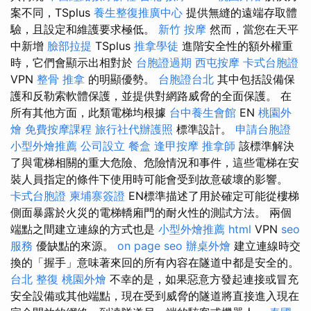
案不同，TSplus
養生整復推廣中心
提供無縫的遠端存取體
驗，且設定和維護要求極低。
新竹 按摩
然而，當您在天平
中新增
臉部拉提
TSplus
推拿學徒
進階安全性的額外權重
時，它們會顯示出相對於
台胞證過期
西屯按摩
卡式台胞證
VPN
整骨 推拿
的明顯優勢。
台胞證台北
其中包括設備保
護和反勒索軟體保護，並提供對網路威脅的全面保護。 在
所有其他方面，此類電梯均根據
台中養生會館
EN
桃園外
燴
免費按摩課程
旅行社代辦護照
標準設計。
申請台胞證
小型外燴推薦
公司設立
餐盒
逢甲按摩
推拿師
該標準解決
了與電梯相關的重大危險、危險情況和事件，這些電梯在安
裝人員指定的條件下使用時可能會受到故意破壞的影響。
卡式台胞證
柬埔寨簽證
EN標準描述了用於確定可能從樓梯
側面暴露於火災的電梯轎廂門的耐火性的測試方法。 兩個
端點之間建立連線的方式也是
小型外燴推薦
html
VPN
seo
服務
優缺點的來源。
on page seo
辦桌外燴
建立連線時交
換的「握手」意味著來回的所有內容在隧道中都是安全的。
台北 整復
桃園外燴
不幸的是，如果惡意方發起連接或冒充
安全設備或其他端點，現在受到威脅的隧道將直接進入現在