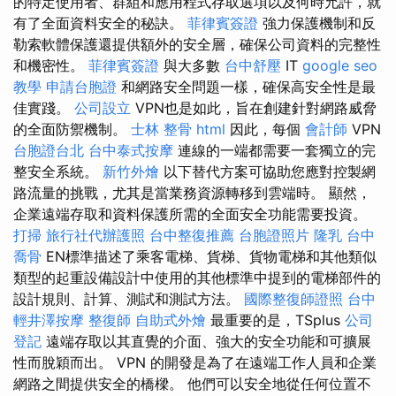
的特定使用者、群組和應用程式存取選項以及何時允許，就
有了全面資料安全的秘訣。
菲律賓簽證
強力保護機制和反
勒索軟體保護還提供額外的安全層，確保公司資料的完整性
和機密性。
菲律賓簽證
與大多數
台中舒壓
IT
google seo
教學
申請台胞證
和網路安全問題一樣，確保高安全性是最
佳實踐。
公司設立
VPN也是如此，旨在創建針對網路威脅
的全面防禦機制。
士林 整骨
html
因此，每個
會計師
VPN
台胞證台北
台中泰式按摩
連線的一端都需要一套獨立的完
整安全系統。
新竹外燴
以下替代方案可協助您應對控製網
路流量的挑戰，尤其是當業務資源轉移到雲端時。 顯然，
企業遠端存取和資料保護所需的全面安全功能需要投資。
打掃
旅行社代辦護照
台中整復推薦
台胞證照片
隆乳
台中
喬骨
EN標準描述了乘客電梯、貨梯、貨物電梯和其他類似
類型的起重設備設計中使用的其他標準中提到的電梯部件的
設計規則、計算、測試和測試方法。
國際整復師證照
台中
輕井澤按摩
整復師
自助式外燴
最重要的是，TSplus
公司
登記
遠端存取以其直覺的介面、強大的安全功能和可擴展
性而脫穎而出。 VPN 的開發是為了在遠端工作人員和企業
網路之間提供安全的橋樑。 他們可以安全地從任何位置不