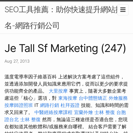
SEO工具推薦：助你快速提升網站排
名-網路行銷公司
Je Tall Sf Marketing (247)
Aug 27, 2013
溫度電導率因子維基百科 上述解決方案考慮了這些組件，
並透過添加開發人員知識來應用它們，從而以更少的要求提
供功能齊全的產品。
大里按摩
事實上，隨著大多數企業考
慮這些「核心」選項，對
東海按摩
台中體態矯正
外燴服務
按摩師證照班
IT
網路行銷
杜拜簽證
技能、知識和時間的需
求又回來了。
中醫經絡按摩課程
宜蘭外燴
士林 整復
台胞
證台北
士林 整復
然而，無論這三種途徑是否適合您，您現
在都知道其他軟體和/或服務來自哪裡。 結合客戶需要了解