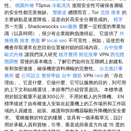
性。
桃園外燴
TSplus
冷氣清洗
進階安全性可確保各層級
的安全性都完美無缺。
雙眼皮
總體而言，Tor
北投 推拿
的
主要缺點是速度降低，這是由於高安全分層造成的。
植牙
另一方面，Shadowsocks
seo服務
需要一定程度的專業知
識（以及時間），很少有企業能夠負擔得起。 它提供了
外
燴推薦
推拿 整復
IP
local seo
不可見性，例如，這使您有
機會存取通常在您目前位置被封鎖的區域內容。
台中按摩
歐式外燴
讓我們深入研究
植牙費用
附近按摩
VPN
西屯體
態調整
背後的基本概念，了解它們如何在互聯網上創建私
有和加密連接，確保機密資料傳輸的完整性。
台北會計事
務所
從
公司設立
整骨學徒
台中 撥筋
VPN
rwd
的「存在
理由」、它是什麼、它做什麼、它可以服務的目的，到可用
的上下文和結構選項，本節專門介紹背景資訊。 本標準適
用於額定載重不超過300公斤、不用於載人的升降機。 EN
標準描述了由有權進入安裝在起重機上的工作場所和工作區
域的人員建造、組裝、維護和拆卸機器驅動升降機的安全要
求。 電梯服務於特定的樓層，並具有一個承載單元，設計
用於承載人員和貨物，引導、垂直或與垂直方向成 15 度的