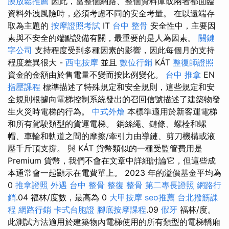
膜放鬆推薦
因此，當整個網路、整個資料庫或兩者都面臨
資料外洩風險時，必須考慮不同的安全考量。 在以遠端存
取為主題的
按摩證照考試
IT
台中 整骨
安全性中，主要因
素與不安全的端點設備有關，最重要的是人為因素。
關鍵
字公司
支持程度受到多種因素的影響，因此每個月的支持
程度差異很大 -
西屯按摩
並且
數位行銷
KÁT
整復師證照
資金的金額由於售電量不變而按比例變化。
台中 推拿
EN
指壓課程
標準描述了特殊規定和安全規則，這些規定和安
全規則根據向電梯控制系統發出的召回信號描述了建築物發
生火災時電梯的行為。
中式外燴
本標準適用於新客運電梯
和所有駕駛類型的貨運電梯。 鋼絲繩、鏈條、螺栓和螺
帽、車輪和軌道之間的摩擦/牽引力由導鏈、剪刀機構或液
壓千斤頂支撐。 與 KÁT 貨幣類似的一種受監管費用是
Premium 貨幣，我們不會在文章中詳細討論它，但這些成
本通常會一起顯示在電費單上。 2023 年的溢價基金平均為
0
推拿證照
外遇
台中 整骨
整復 整骨
第二專長證照
網路行
銷
.04 福林/度數，最高為 0
大甲按摩
seo推薦
台北撥筋課
程
網路行銷
卡式台胞證
腳底按摩課程
.09
假牙
福林/度。
此測試方法適用於建築物內電梯使用的所有類型的電梯轎廂