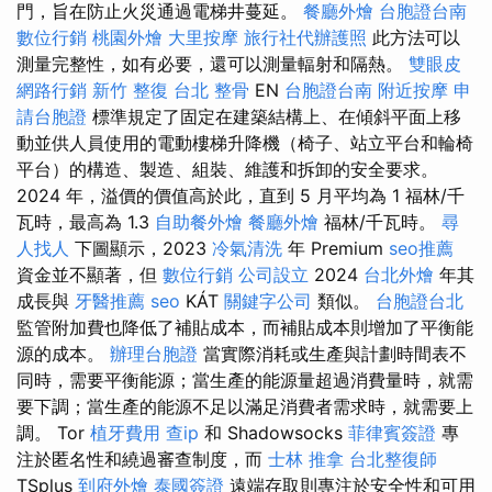
門，旨在防止火災通過電梯井蔓延。
餐廳外燴
台胞證台南
數位行銷
桃園外燴
大里按摩
旅行社代辦護照
此方法可以
測量完整性，如有必要，還可以測量輻射和隔熱。
雙眼皮
網路行銷
新竹 整復
台北 整骨
EN
台胞證台南
附近按摩
申
請台胞證
標準規定了固定在建築結構上、在傾斜平面上移
動並供人員使用的電動樓梯升降機（椅子、站立平台和輪椅
平台）的構造、製造、組裝、維護和拆卸的安全要求。
2024 年，溢價的價值高於此，直到 5 月平均為 1 福林/千
瓦時，最高為 1.3
自助餐外燴
餐廳外燴
福林/千瓦時。
尋
人找人
下圖顯示，2023
冷氣清洗
年 Premium
seo推薦
資金並不顯著，但
數位行銷
公司設立
2024
台北外燴
年其
成長與
牙醫推薦
seo
KÁT
關鍵字公司
類似。
台胞證台北
監管附加費也降低了補貼成本，而補貼成本則增加了平衡能
源的成本。
辦理台胞證
當實際消耗或生產與計劃時間表不
同時，需要平衡能源；當生產的能源量超過消費量時，就需
要下調；當生產的能源不足以滿足消費者需求時，就需要上
調。 Tor
植牙費用
查ip
和 Shadowsocks
菲律賓簽證
專
注於匿名性和繞過審查制度，而
士林 推拿
台北整復師
TSplus
到府外燴
泰國簽證
遠端存取則專注於安全性和可用