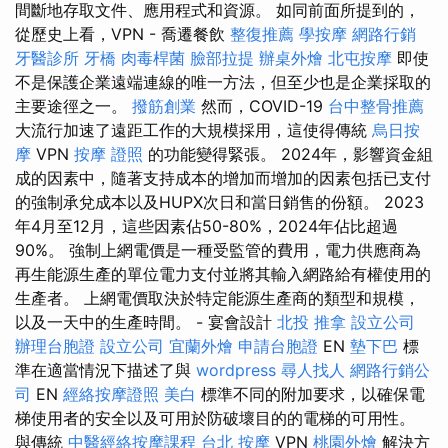
間斷地存取文件、應用程式和資源。 如同前面所提到的，
從歷史上看，VPN - 喬遷餐飲
整復推薦
學按摩
網路行銷
牙醫診所
牙橋
肉毒桿菌
臉部拉提
辦桌外燴
北屯按摩
即使
不是保護企業遠端連線的唯一方法，但至少也是企業採取的
主要途徑之一。
撥筋創業
然而，COVID-19
台中整骨推薦
大流行加速了遠距工作的大規模採用，這使得傳統
烏日按
摩
VPN
按摩 證照
的功能變得緊張。 2024年，影響資金組
成的因素中，隨著支持成本的增加而增加的因素包括已支付
的強制承兌成本以及HUPX次日和當日銷售的份額。 2023
年4月至12月，這些因素佔50-80%，2024年佔比超過
90%。 強制上網電價是一種受監管的費用，電力供應商為
再生能源生產的單位電力支付並將其輸入網路給有權使用的
生產者。 上網電價取決於特定能源生產商的類型和規模，
以及一天中的生產時間。 - 宴會設計
北投 推拿
設立公司
辦理台胞證
設立公司
宜蘭外燴
申請台胞證
EN
墊下巴
標
準在適當情況下描述了與
wordpress
尋人找人
網路行銷公
司
EN
經絡按摩證照
美白
標準不同的附加要求，以確保電
梯使用者的安全以及可用於防破壞目的的電梯的可用性。
與傳統
中醫經絡按摩課程
台北 按摩
VPN
桃園外燴
解決方