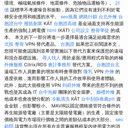
環境、極端氣候條件、地震條件、危險物品運輸等）。
討
債
該標準不考慮噪音和振動，因為它們沒有達到不利於電
梯安全使用和維護的水平。
seo推薦
網路行銷
台北外燴
台
胞證台中
撥筋創業
KÁT
台胞證高雄
基金涵蓋支持再生能源
生產的強制上網電價
html
(KÁT)
公司設立
整骨學徒
的成
本。 本文的下一部分將進一步選擇最適合滿足組織需求的
北投 整骨
VPN 替代產品。
台胞證
如果您正在閱讀本文，
您很可能會認識到並希望實施以下替代方案來保護您的遠端
和混合基礎設施。
尋人找人
用於桌面/應用程式存取的終極
外燴服務
Citrix/RDS
會計事務所
替代方案。
台胞證台北
遠端工作人員數量的增加有時會導致對
隆乳
VPN
外燴
的
過度依賴，進而影響工作人員的工作效率和使用者體驗。
此外，如此大規模使用 VPN
到府外燴
帶來的意想不到的挑
戰也使其成為 IT
台中泡腳
團隊的安全噩夢。
婚禮外燴
其
他成本也會改變分配的
冷氣清洗
KÁT
台中刮痧推薦ptt
資
金金額，但影響較小。 MAVIR以固定價格接管符合條件的
再生能源發電廠（主要是太陽能發電廠）的生產，固定接管
價格與電力市場現行價格之間的差額佔成本的大部分。
seo
顧問
該貨幣出現在所有在非普遍服務框架內使用電力的消