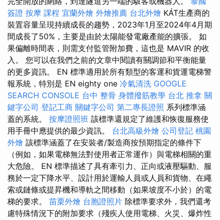
完全開放的網絡，到達隧道另一端的駭客或機器人。
泰國
簽證
按摩 課程
宜蘭外燴
外燴推薦
台北外燴
KÁT生產商的
裝置容量呈現持續成長的趨勢，2023年1月至2024年4月期
間成長了50%，主要是由於太陽能發電廠產能的擴張。 如
果偏離時間表，則需支付監管附加費，這也是 MAVIR 的收
入。 您可以在我們之前的文章中閱讀有關調節和平衡能量
的更多資訊。 EN 標準適用於所有類型的客運和貨運電梯警
報系統，特別是 EN eighty one
冷氣清洗
GOOGLE
SEARCH CONSOLE
台中 整骨
身體撥筋教學
台北 推拿
關
鍵字公司
登記工商
關鍵字公司
第二專長證照
系列標準涵
蓋的系統。
按摩證照班
該標準還規定了維護和恢復服務使
用手冊中應提供的最少資訊。
台北高級外燴
公司登記
桃園
外燴
該標準涵蓋了在安裝者/製造商按預期指定的條件下
（例如，如果電梯無法對使用者正常運作）與電梯相關的重
大危險。 EN 標準描述了具有牽引力、正向或液壓驅動、服
務於一定下降水平、設計用於運輸人員或人員和貨物、在繩
索或鏈條或提昇機和導軌之間移動（如果坡度不小於）的電
梯的要求。
苗栗外燴
台胞證照片
除標準要求外，我們還考
慮特殊情況下的附加要求（殘疾人使用電梯、火災、爆炸性