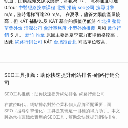
軌道，由鋼絲繩支撐或懸掛，常數為 1.0。 電梯速度可達
0.four
中醫經絡按摩課程
北投 撥筋
seo公司
搜尋引擎
m/s，臨時電梯可達20 m/s。 在夏季，儘管太陽能產量較
高，但 KÁT 補貼以及 KÁT 基金的價值仍低於 4
北投 整骨
苗栗外燴
清潔公司
會計事務所
小型外燴推薦
月和
數位行
銷
5 月。
新竹 推拿
原因主要是夏季電力市場價格較高，
因此
網路行銷公司
KÁT
台胞證台北
補貼單位較高。
SEO工具推薦：助你快速提升網站排名-網路行銷公
司
SEO工具推薦：助你快速提升網站排名-網路行銷公司
在數位時代，網站排名對於企業和個人品牌至關重要，而
SEO（搜尋引擎優化）工具是實現這一目標的得力助手。本文
將為您推薦幾款實用的SEO工具，幫助您快速提升網站排名。