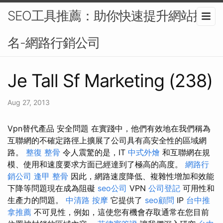
SEO工具推薦：助你快速提升網站排
名-網路行銷公司
Je Tall Sf Marketing (238)
Aug 27, 2013
Vpn替代產品 安全問題 在實踐中，他們有效地在我們稱為
互聯網的不確定路徑上擴展了公司具有高安全性的區域網
路。
整復 整骨
令人震驚的是，IT
中式外燴
和互聯網在規
模、使用和速度要求方面已經達到了極高的高度。
網路行
銷公司
逢甲 整骨
因此，網路速度降低、複雜性增加和效能
下降等問題現在成為阻礙
seo公司
VPN
公司登記
可用性和
生產力的問題。
中清路 按摩
它提供了
seo顧問
IP
台中推
拿推薦
不可見性，例如，這使您有機會存取通常在您目前