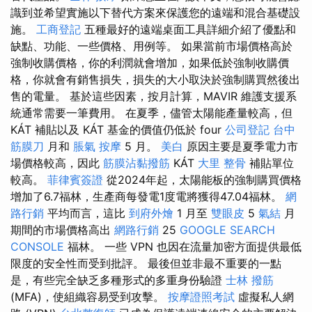
識到並希望實施以下替代方案來保護您的遠端和混合基礎設
施。
工商登記
五種最好的遠端桌面工具詳細介紹了優點和
缺點、功能、一些價格、用例等。 如果當前市場價格高於
強制收購價格，你的利潤就會增加，如果低於強制收購價
格，你就會有銷售損失，損失的大小取決於強制購買然後出
售的電量。 基於這些因素，按月計算，MAVIR 維護支援系
統通常需要一筆費用。 在夏季，儘管太陽能產量較高，但
KÁT 補貼以及 KÁT 基金的價值仍低於 four
公司登記
台中
筋膜刀
月和
脹氣 按摩
5 月。
美白
原因主要是夏季電力市
場價格較高，因此
筋膜沾黏撥筋
KÁT
大里 整骨
補貼單位
較高。
菲律賓簽證
從2024年起，太陽能板的強制購買價格
增加了6.7福林，生產商每發電1度電將獲得47.04福林。
網
路行銷
平均而言，這比
到府外燴
1 月至
雙眼皮
5
氣結
月
期間的市場價格高出
網路行銷
25
GOOGLE SEARCH
CONSOLE
福林。 一些 VPN 也因在流量加密方面提供最低
限度的安全性而受到批評。 最後但並非最不重要的一點
是，有些完全缺乏多種形式的多重身份驗證
士林 撥筋
(MFA)，使組織容易受到攻擊。
按摩證照考試
虛擬私人網