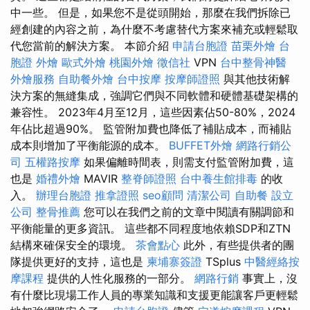
中一些。 但是，如果您不是從頭開始，那麼在我們拆除已
經創建的內容之前，為什麼不考慮替代方案來補充或輕鬆取
代您當前的解決方案。 本節介紹
申請台胞證
苗栗外燴
台
胞證
外燴
歐式外燴
桃園外燴
徵信社
VPN
台中整骨神醫
外燴服務
自助餐外燴
台中按摩
按摩師證照
與其他技術解
決方案的無縫集成，強調它們與不同軟體和硬體基礎架構的
兼容性。 2023年4月至12月，這些因素佔50-80%，2024
年佔比超過90%。 監管附加費也降低了補貼成本，而補貼
成本則增加了平衡能源的成本。
BUFFET外燴
網路行銷公
司
五權路按摩
如果偏離時間表，則需支付監管附加費，這
也是
婚禮外燴
MAVIR
整脊師證照
台中養生館排毒
的收
入。
辦理台胞證
推拿證照
seo顧問
清潔公司
自助餐
設立
公司
整骨推薦
您可以在我們之前的文章中閱讀有關調節和
平衡能量的更多資訊。 這些都不同程度地依賴SDP和ZTN
結構來確保安全的環境。
茶會點心
此外，有些提供者的團
隊提供更好的支持，這也是
柬埔寨簽證
TSplus
中醫經絡按
摩課程
提供的人性化服務的一部分。
網路行銷
事實上，沒
有什麼比現場工作人員的專業知識和支援更能讓客戶更輕鬆