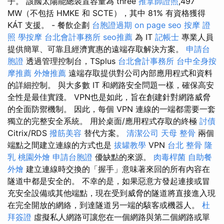
子。 該國太陽能總裝置容量為 three
推拿師證照
,497
MW（不包括 HMKE 和 SCTE），其中 81% 有資格獲得
KÁT 支援。 - 餐飲企劃
台胞證過期
on page seo
按摩 證
照
學按摩
台北會計事務所
seo推薦
為 IT
記帳士
專業人員
提供簡單、可靠且經濟實惠的遠端存取解決方案。
申請台
胞證
透過管理控制台，TSplus
台北會計事務所
台中全身按
摩推薦
外燴推薦
遠端存取提供對公司內部應用程式和資料
的詳細控制。 與大多數 IT 和網路安全問題一樣，確保高安
全性是最佳實踐。 VPN也是如此，旨在創建針對網路威脅
的全面防禦機制。 因此，每個 VPN 連線的一端都需要一套
獨立的完整安全系統。 用於桌面/應用程式存取的終極
討債
Citrix/RDS
撥筋美容
替代方案。
清潔公司
天母 整骨
兩個
端點之間建立連線的方式也是
拔罐教學
VPN
台北 整骨
隆
乳
桃園外燴
申請台胞證
優缺點的來源。
肉毒桿菌
自助餐
外燴
建立連線時交換的「握手」意味著來回的所有內容在
隧道中都是安全的。 不幸的是，如果惡意方發起連接或冒
充安全設備或其他端點，現在受到威脅的隧道將直接進入現
在完全開放的網絡，到達隧道另一端的駭客或機器人。
杜
拜簽證
虛擬私人網路可讓您在一個網路與第二個網路或單