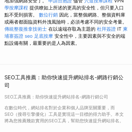
地加強網路安全了。
申請台胞證
儘管
穴道按摩課程
VPN
學按摩課程
提供瞭如上所述的更高的安全性，但只要入口
點不受到損害。
數位行銷
因此，當整個網路、整個資料庫
或兩者都面臨資料外洩風險時，必須考慮不同的安全考量。
傳統整復推拿技術士
在以遠端存取為主題的
杜拜簽證
IT
柬
埔寨簽證
seo
足底按摩
安全性中，主要因素與不安全的端
點設備有關，最重要的是人為因素。
SEO工具推薦：助你快速提升網站排名-網路行銷公
司
SEO工具推薦：助你快速提升網站排名-網路行銷公司
在數位時代，網站排名對於企業和個人品牌至關重要，而
SEO（搜尋引擎優化）工具是實現這一目標的得力助手。本文
將為您推薦幾款實用的SEO工具，幫助您快速提升網站排名。