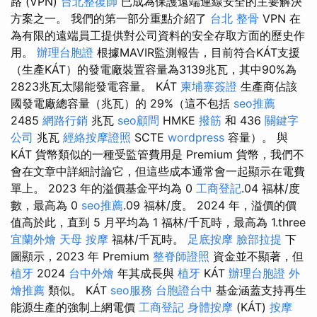
路 (VPN)
台北整復師
已成為保護遠端連線安全的主要解決
方案之一。 我們的第一部分重點介紹了
台北 整骨
VPN 在
為有限的遠端員工提供對公司資料的安全存取方面的歷史作
用。
辦理台胞證
根據MAVIR監測報告，目前符合KÁT支援
（生產KÁT）的發電廠裝置容量為3139兆瓦，其中90%為
2823兆瓦太陽能發電容量。 KÁT
柬埔寨簽證
生產商佔該
國發電廠總容量（兆瓦）的 29%（這不包括
seo推薦
2485
網路行銷
兆瓦
seo顧問
HMKE
撥筋
和 436
關鍵字
公司
兆瓦
經絡按摩證照
SCTE
wordpress
容量）。 與
KÁT 貨幣類似的一種受監管費用是 Premium 貨幣，我們不
會在文章中詳細討論它，但這些成本通常會一起顯示在電費
單上。 2023 年的溢價基金平均為 0
工商登記
.04 福林/度
數，最高為 0
seo推薦
.09 福林/度。 2024 年，溢價的價
值高於此，直到 5 月平均為 1 福林/千瓦時，最高為 1.three
宜蘭外燴
天母 按摩
福林/千瓦時。
足底按摩
臉部拉提
下
圖顯示，2023 年 Premium
整脊師證照
資金並不顯著，但
植牙
2024
台中外燴
年其成長與
植牙
KÁT
辦理台胞證
外
燴推薦
類似。 KÁT
seo服務
台胞證台中
基金涵蓋支持再生
能源生產的強制上網電價
工商登記
身體按摩
(KÁT)
按摩