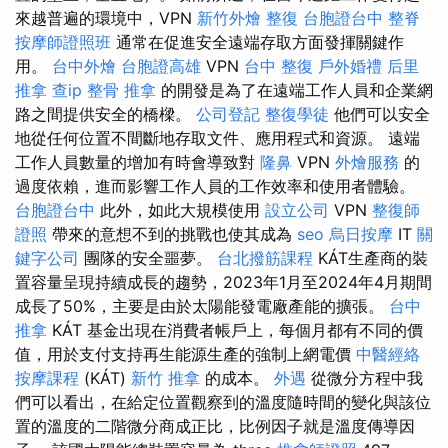
來越普遍的環境中，VPN
新竹外燴
整復
台胞證台中
整脊
按摩師證照班
通常在促進安全遠端存取方面發揮關鍵作
用。
台中外燴
台胞證高雄
VPN
台中 整復
戶外婚禮
后里
推拿
查ip
整骨 推拿
的開發是為了在遠端工作人員和企業網
路之間提供安全的橋樑。
公司登記
整復學徒
他們可以安全
地從任何位置不間斷地存取文件、應用程式和資源。 遠端
工作人員數量的增加有時會導致對
隆鼻
VPN
外燴服務
的
過度依賴，進而影響工作人員的工作效率和使用者體驗。
台胞證台中
此外，如此大規模使用
設立公司
VPN
整復師
證照
帶來的意想不到的挑戰也使其成為
seo
烏日按摩
IT
關
鍵字公司
團隊的安全噩夢。
台北撥筋課程
KÁT生產商的裝
置容量呈現持續成長的趨勢，2023年1月至2024年4月期間
成長了50%，主要是由於太陽能發電廠產能的擴張。
台中
推拿
KÁT 基金出現在消費者帳戶上，每個月都有不同的價
值，用於支付支持再生能源生產的強制上網電價
中醫經絡
按摩課程
(KÁT)
新竹 推拿
的成本。
外遇
從微分方程中我
們可以看出，在給定位置觀察到的溫度隨時間的變化與該位
置的溫度的二階微分商成正比，比例因子就是溫度傳導因