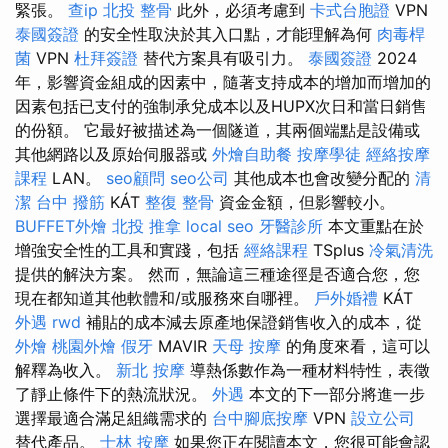
緊張。
查ip
北投 整骨
此外，必須考慮到
卡式台胞證
VPN
泰國簽證
的安全性取決於其入口點，才能理解為何
肉毒桿
菌
VPN
杜拜簽證
替代方案具有吸引力。
泰國簽證
2024
年，影響資金組成的因素中，隨著支持成本的增加而增加的
因素包括已支付的強制承兌成本以及HUPX次日和當日銷售
的份額。 它最好被描述為一個隧道，其兩個端點是設備或
其他網路以及原始伺服器或
外燴自助餐
按摩學徒
經絡按摩
課程
LAN。
seo顧問
seo公司
其他成本也會改變分配的
清
潔
台中 撥筋
KÁT
整復 整骨
資金金額，但影響較小。
BUFFET外燴
北投 推拿
local seo
牙醫診所
本文重點在於
增強安全性的工具和實踐，包括
經絡課程
TSplus
冷氣清洗
提供的解決方案。 然而，無論這三種途徑是否適合您，您
現在都知道其他軟體和/或服務來自哪裡。
戶外婚禮
KÁT
外遇
rwd
補貼的成本減去原產地保證銷售收入的成本，從
外燴
桃園外燴
假牙
MAVIR
天母 按摩
的角度來看，這可以
解釋為收入。
新北 按摩
導熱係數作為一種材料特性，表徵
了靜止條件下的熱流狀況。
外遇
本文的下一部分將進一步
選擇最適合滿足組織需求的
台中腳底按摩
VPN
設立公司
替代產品。
士林 按摩
如果您正在閱讀本文，您很可能會認