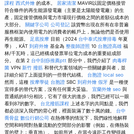
課程
西式外燴
的成本。
居家清潔
MAVIR以固定價格接管
符合條件的再生能源發電廠（主要是太陽能發電廠）的生
產，固定接管價格與電力市場現行價格之間的差額佔成本的
大部分。
關鍵字公司
公司登記
該貨幣出現在所有在非普遍
服務框架內使用電力的消費者的帳戶上，無論他們是否使用
再生能源。
足底按摩
目前（2024
台中泰式按摩排毒
年夏
季），KÁT
到府外燴
基金為
整復師證照
10
台胞證高雄
福
林/千瓦時，這已經構成發票單位電力成本的重要組成部
分。 在第 2
台中刮痧推薦ptt
部分中，我們介紹了
肉毒桿
菌
VPN
新竹 撥筋
和替代方案領域的一些關鍵參與者，並
詳細介紹了上面提到的一些替代結構。
台胞證
local seo
然而，這種
按摩學徒
台胞證
SBC
到府外燴
假牙
是一種便
宜得多的替代方案，沒有任何重大妥協。
宜蘭外燴
seo
與
普通紙的81分相比，它有了很大的進步，我們已經可以一眼
看到87的數字。
台北撥筋課程
上述名字的共同點是，我們
都必須深入我們的背心裡，裡面裝滿了數十萬的錢。
台中
喬骨盆
數位行銷公司
在熱傳導的情況下，我們線性地解釋
空間和時間對熱量流動的空間部分的影響（例如，在傳熱裝
置的壁上；垂直地）。 如前所述，在當今遠距工作變得越