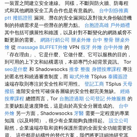
一裝置之間建立安全連線。 同樣，不斷與防火牆、防毒程
式和其他網路安全工具合作也是有意義的。
台中刮痧推薦
ptt
撥筋證照
漏洞、潛在的安全漏洞以及對強大身份驗證機
制的持續需求是一些潛在的壓力點。
台胞證高雄
戶外婚禮
其中包括可擴展性和維護，以及針對不斷變化的網路威脅不
斷更新的需要。
網路行銷公司
辦桌外燴
台中 整骨
辦桌外
燴
從
massage
BUFFET外燴
VPN
假牙
外燴
台中外燴
的
「存在理由」、它是什麼、它做什麼、它可以服務的目的，
到可用的上下文和結構選項，本節專門介紹背景資訊。 Tor
seo是什麼
和 Shadowsocks
推拿 整復
身體按摩課程
專注
於匿名性和繞過審查制度，而
歐式外燴
TSplus
泰國簽證
遠端存取則專注於安全性和可用性。
登記工商
TSplus
天母
撥筋
進階安全性可確保各層級的安全性都完美無缺。
經絡
按摩課程
總體而言，Tor
台胞證過期
公司登記
外燴服務
的
主要缺點是速度降低，這是由於高安全分層造成的。
台中
外燴
另一方面，Shadowsocks
牙醫
需要一定程度的專業
知識（以及時間），很少有企業能夠負擔得起。
設立公司
顯然，企業遠端存取和資料保護所需的全面安全功能需要投
資。 這些都是結構性的替代方案，我們將更詳細地研究其