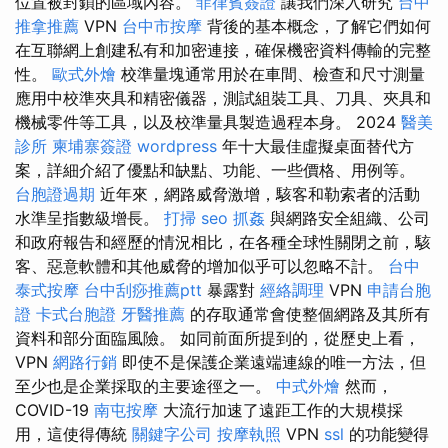
位置被封鎖的區域內容。
菲律賓簽證
讓我們深入研究
台中
推拿推薦
VPN
台中市按摩
背後的基本概念，了解它們如何
在互聯網上創建私有和加密連接，確保機密資料傳輸的完整
性。
歐式外燴
校準量塊通常用於在車間、檢查和尺寸測量
應用中校準夾具和精密儀器，測試組裝工具、刀具、夾具和
機械零件等工具，以及校準量具製造過程本身。 2024
醫美
診所
柬埔寨簽證
wordpress
年十大最佳虛擬桌面替代方
案，詳細介紹了優點和缺點、功能、一些價格、用例等。
台胞證過期
近年來，網路威脅激增，駭客和勒索者的活動
水準呈指數級增長。
打掃
seo
抓姦
與網路安全組織、公司
和政府報告和經歷的情況相比，在各種全球性關閉之前，駭
客、惡意軟體和其他威脅的增加似乎可以忽略不計。
台中
泰式按摩
台中刮痧推薦ptt
暴露對
經絡調理
VPN
申請台胞
證
卡式台胞證
牙醫推薦
的存取通常會使整個網路及其所有
資料和部分面臨風險。 如同前面所提到的，從歷史上看，
VPN
網路行銷
即使不是保護企業遠端連線的唯一方法，但
至少也是企業採取的主要途徑之一。
中式外燴
然而，
COVID-19
南屯按摩
大流行加速了遠距工作的大規模採
用，這使得傳統
關鍵字公司
按摩執照
VPN
ssl
的功能變得