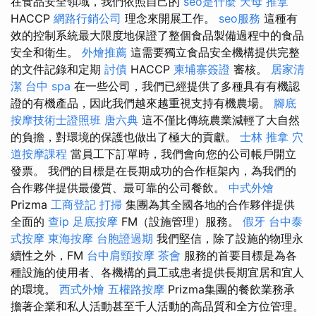
在食品安全領域，我們依照自己的
seo是什麼
天母 推拿
HACCP
網路行銷公司
理念來開展工作。
seo服務
這種有
效的控制系統最大限度地保證了整個食品製備過程中的食品
安全和衛生。
外燴推薦
這需要獨立食品安全機構提供完整
的文件記錄和定期
討債
HACCP
柬埔寨簽證
審核。
居家清
潔
台中 spa
在一些公司，我們已經提供了多種具有有機認
證的有機產品，因此我們越來越重視支持有機農場。
腳底
按摩技術士證照班
唐六典
這不僅比傳統農業減輕了大自然
的負擔，對環境的保護也做出了極大的貢獻。
士林 推拿
穴
道按摩課程
當員工下訂單時，我們會向您的公司帳戶開立
發票。 我們的目標是在長期成功的合作框架內，為我們的
合作夥伴提供最優質、最可靠的公司餐飲。
中式外燴
Prizma
工商登記
打掃
集團為其全國各地的合作夥伴提供
全面的
查ip
足底按摩
FM（設施管理）服務。
假牙
台中泰
式按摩
東海按摩
台胞證過期
我們堅信，除了設施的物理永
續性之外，FM
台中肩頸按摩
茶會
服務的首要目標是為各
種設施的使用者、各機構的員工或患者提供長期宜居和宜人
的環境。
西式外燴
五權路按摩
Prizma集團的餐飲業務承
擔著企業和私人活動甚至千人活動的高品質和全方位管理。