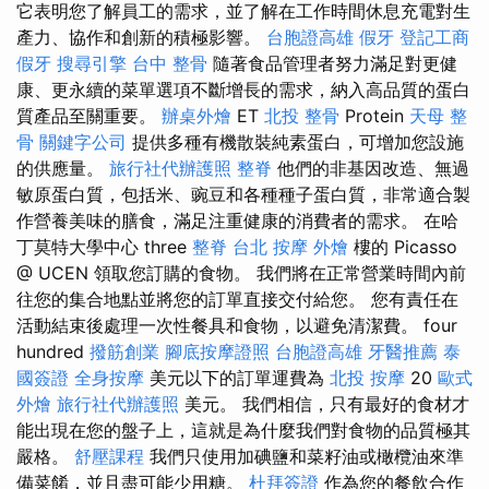
它表明您了解員工的需求，並了解在工作時間休息充電對生
產力、協作和創新的積極影響。
台胞證高雄
假牙
登記工商
假牙
搜尋引擎
台中 整骨
隨著食品管理者努力滿足對更健
康、更永續的菜單選項不斷增長的需求，納入高品質的蛋白
質產品至關重要。
辦桌外燴
ET
北投 整骨
Protein
天母 整
骨
關鍵字公司
提供多種有機散裝純素蛋白，可增加您設施
的供應量。
旅行社代辦護照
整脊
他們的非基因改造、無過
敏原蛋白質，包括米、豌豆和各種種子蛋白質，非常適合製
作營養美味的膳食，滿足注重健康的消費者的需求。 在哈
丁莫特大學中心 three
整脊
台北 按摩
外燴
樓的 Picasso
@ UCEN 領取您訂購的食物。 我們將在正常營業時間內前
往您的集合地點並將您的訂單直接交付給您。 您有責任在
活動結束後處理一次性餐具和食物，以避免清潔費。 four
hundred
撥筋創業
腳底按摩證照
台胞證高雄
牙醫推薦
泰
國簽證
全身按摩
美元以下的訂單運費為
北投 按摩
20
歐式
外燴
旅行社代辦護照
美元。 我們相信，只有最好的食材才
能出現在您的盤子上，這就是為什麼我們對食物的品質極其
嚴格。
舒壓課程
我們只使用加碘鹽和菜籽油或橄欖油來準
備菜餚，並且盡可能少用糖。
杜拜簽證
作為您的餐飲合作