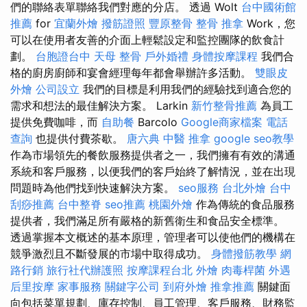
們的聯絡表單聯絡我們對應的分店。 透過 Wolt
台中國術館
推薦
for
宜蘭外燴
撥筋證照
豐原整骨
整骨 推拿
Work，您
可以在使用者友善的介面上輕鬆設定和監控團隊的飲食計
劃。
台胞證台中
天母 整骨
戶外婚禮
身體按摩課程
我們合
格的廚房廚師和宴會經理每年都會舉辦許多活動。
雙眼皮
外燴
公司設立
我們的目標是利用我們的經驗找到適合您的
需求和想法的最佳解決方案。 Larkin
新竹整骨推薦
為員工
提供免費咖啡，而
自助餐
Barcolo
Google商家檔案
電話
查詢
也提供付費茶歇。
唐六典
中醫 推拿
google seo教學
作為市場領先的餐飲服務提供者之一，我們擁有有效的溝通
系統和客戶服務，以便我們的客戶始終了解情況，並在出現
問題時為他們找到快速解決方案。
seo服務
台北外燴
台中
刮痧推薦
台中整脊
seo推薦
桃園外燴
作為傳統的食品服務
提供者，我們滿足所有嚴格的新舊衛生和食品安全標準。
透過掌握本文概述的基本原理，管理者可以使他們的機構在
競爭激烈且不斷發展的市場中取得成功。
身體撥筋教學
網
路行銷
旅行社代辦護照
按摩課程台北
外燴
肉毒桿菌
外遇
后里按摩
家事服務
關鍵字公司
到府外燴
推拿推薦
關鍵面
向包括菜單規劃、庫存控制、員工管理、客戶服務、財務監