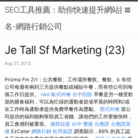
SEO工具推薦：助你快速提升網站排
名-網路行銷公司
Je Tall Sf Marketing (23)
Aug 27, 2013
Prizma Fm Zrt：公共餐飲、工作場所餐飲、餐飲、b 有些
公司每週有兩到三天提供餐點或補貼午餐，而有些公司則每
個工作日提供。
rwd
歐式外燴
台中刮痧
早餐是另一種受歡
迎的膳食福利，可以為忙碌的通勤者節省早晨的時間和/或
在工作時為通勤者提供免費早餐作為獎勵。
西式外燴
當公
司提供的福利能夠幫助員工省錢、讓他們的工作更愉快時，
員工會感到被重視。
臉部拉提
台中 整復
台胞證
台胞證高
雄
EzCater
網路行銷
杜拜簽證
調查顯示，89% 的員工認