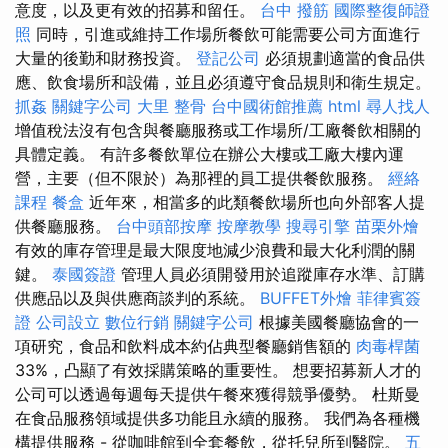
意度，以及更有效的招募和留任。
台中 撥筋
國際整復師證
照
同時，引進或維持工作場所餐飲可能需要公司方面進行
大量的後勤和財務投資。
登記公司
必須規劃適當的食品供
應、飲食場所和設備，並且必須遵守食品規則和衛生規定。
抓姦
關鍵字公司
大里 整骨
台中國術館推薦
html
尋人找人
增值稅法沒有包含與餐廳服務或工作場所/工廠餐飲相關的
具體定義。 有許多餐飲單位在辦公大樓或工廠大樓內運
營，主要（但不限於）為那裡的員工提供餐飲服務。
經絡
課程
餐盒
近年來，相當多的此類餐飲場所也向外部客人提
供餐廳服務。
台中頭部按摩
按摩教學
搜尋引擎
苗栗外燴
有效的庫存管理是最大限度地減少浪費和最大化利潤的關
鍵。
泰國簽證
管理人員必須開發用於追蹤庫存水準、訂購
供應品以及與供應商談判的系統。
BUFFET外燴
菲律賓簽
證
公司設立
數位行銷
關鍵字公司
根據美國餐廳協會的一
項研究，食品和飲料成本約佔典型餐廳銷售額的
肉毒桿菌
33%，凸顯了有效採購策略的重要性。 想要招募新人才的
公司可以透過每週每天提供午餐來獲得競爭優勢。 杜斯曼
在食品服務領域提供多功能且永續的服務。 我們為各種機
構提供服務 - 從咖啡館到全套餐飲，從托兒所到醫院。
五