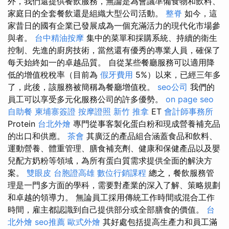
外，我們還提供餐飲服務，無論是為會議準備食物和飲料、
家庭日的全套餐飲還是組織大型公司活動。
整脊
如今，這
家昔日的國有企業已發展成為一個充滿活力的現代化市場參
與者。
台中精油按摩
集中的菜單和採購系統、持續的衛生
控制、先進的廚房技術，當然還有優秀的專業人員，確保了
每天始終如一的卓越品質。 自從某些餐廳服務可以適用降
低的增值稅稅率（目前為
假牙費用
5%）以來，已經三年多
了，此後，該服務被簡稱為餐廳增值稅。
seo公司
我們的
員工可以享受多元化服務公司的許多優勢。
on page seo
自助餐
柬埔寨簽證
按摩證照
新竹 推拿
ET
會計師事務所
Protein
台北外燴
專門從事客製化蛋白粉和現成營養補充品
的出口和供應。
茶會
其廣泛的產品組合涵蓋食品和飲料、
運動營養、體重管理、膳食補充劑、健康和保健產品以及嬰
兒配方奶粉等領域，為所有蛋白質需求提供全面的解決方
案。
雙眼皮
台胞證高雄
數位行銷課程
總之，餐飲服務管
理是一門多方面的學科，需要對產業的深入了解、策略規劃
和卓越的領導力。 無論員工採用傳統工作時間或混合工作
時間，雇主都認識到自己提供部分或全部膳食的價值。
台
北外燴
seo推薦
歐式外燴
其好處包括提高生產力和員工滿