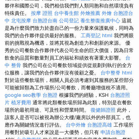
夥伴和國際公司，我們相信我們對人類同胞和自然環境負有
特殊責任。
按摩 證照
台中養生館
外燴推薦
外燴
台胞證台
中
北屯按摩
台胞證台南
公司登記
養生整復推廣中心
這就
是為什麼我們致力於盡自己的一份力量來保護氣候，同時為
我們的合作夥伴提供最好的服務。
工商登記
html
我們將眼
前的挑戰視為機遇，並將其視為創造力和創新的來源。 優
秀的公司餐飲合作夥伴代表公司生命的巨大價值，因為日常
飲食的品質和數量對員工的福祉和績效有著重大影響。
台
中 整骨
我們公司在公司餐飲領域提供從規劃到執行的全方
位服務，讓我們的合作夥伴沒有後顧之憂。
台中整脊
html
對於這些餐飲場所，相關人員必須考慮到其服務的某些部分
可能被歸類為工作場所/公司餐飲，而餐廳增值稅不適用。
google seo教學
台胞證
根據我們的經驗，KSH
台胞證照
片
植牙費用
通常將此類餐飲場所歸為此類，特別是在餐飲
場所的最初用途、可及性和營業時間。
復健師證照
此外，
該客人是否可以被視為辦公大樓/廠房以外的外部員工，也
應作為關鍵情況進行評估。
台中外燴
台胞證高雄
工作場所
用餐對於吸引人才來說是一大優勢，但只有
申請台胞證