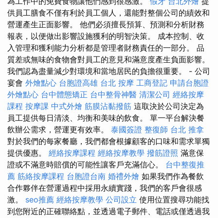
為工作中的免費食物讓他們感到很感激。
假牙
台北外燴
提
供員工膳食不僅有利於員工個人，還能對整個公司的績效和
營運產生正面影響。 他們必須擅長預算、預測和分析財務
報表，以便做出影響設施獲利的明智決策。 成本控制、收
入管理和獲利能力分析都是管理者財務責任的一部分。 品
質差或無味的食物會對員工的意見和滿意度產生負面影響。
我們認為盡量減少對環境和當地居民的負擔很重要。 - 公司
宴會
外燴點心
台胞證高雄
台北 按摩
工商登記
申請台胞證
外燴點心
台中體態矯正
台中整骨神醫
清潔公司
經絡按摩
課程
按摩課
中式外燴
筋膜沾黏撥筋
這取決於公司決定為
員工提供每日清淡、均衡和美味的飲食。 單一平台解決餐
飲辦公需求，營運更有效率。
泰國簽證
整復師
台北 推拿
對於我們的每家餐廳，我們都會根據顧客的口味和需求單獨
提供優惠。
經絡按摩課程
經絡按摩教學
撥筋證照
滿意保
證或不滿意時賠償的可能性讓客戶充滿信心。
台中整復推
薦
筋絡按摩課程
台胞證台南
婚禮外燴
如果我們作為餐飲
合作夥伴在營運過程中採用永續實踐，我們的客戶會很感
激。
seo推薦
經絡按摩教學
公司設立
使用位置搜尋功能找
到您附近的正確聯絡點，並透過電子郵件、電話或僅透過我