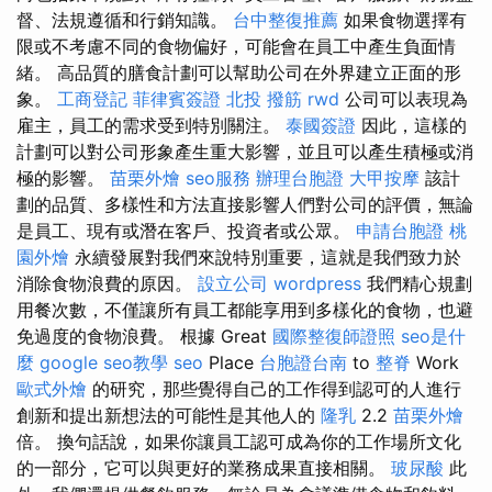
督、法規遵循和行銷知識。
台中整復推薦
如果食物選擇有
限或不考慮不同的食物偏好，可能會在員工中產生負面情
緒。 高品質的膳食計劃可以幫助公司在外界建立正面的形
象。
工商登記
菲律賓簽證
北投 撥筋
rwd
公司可以表現為
雇主，員工的需求受到特別關注。
泰國簽證
因此，這樣的
計劃可以對公司形象產生重大影響，並且可以產生積極或消
極的影響。
苗栗外燴
seo服務
辦理台胞證
大甲按摩
該計
劃的品質、多樣性和方法直接影響人們對公司的評價，無論
是員工、現有或潛在客戶、投資者或公眾。
申請台胞證
桃
園外燴
永續發展對我們來說特別重要，這就是我們致力於
消除食物浪費的原因。
設立公司
wordpress
我們精心規劃
用餐次數，不僅讓所有員工都能享用到多樣化的食物，也避
免過度的食物浪費。 根據 Great
國際整復師證照
seo是什
麼
google seo教學
seo
Place
台胞證台南
to
整脊
Work
歐式外燴
的研究，那些覺得自己的工作得到認可的人進行
創新和提出新想法的可能性是其他人的
隆乳
2.2
苗栗外燴
倍。 換句話說，如果你讓員工認可成為你的工作場所文化
的一部分，它可以與更好的業務成果直接相關。
玻尿酸
此