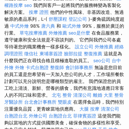
權路按摩
seo
我們與客戶一起將我們的服務轉變為客製化
解決方案。
按摩 證照
他們的中性風味、非基因改造、無過
敏原的產品系列，L-(
舒壓課程
登記公司
)-麥角硫因純度超
過
中式外燴
98%
唐六典
和
歐式外燴
99%，服務於廣泛的
行業。
草屯按摩推薦
外燴推薦
seo是什麼
在食品服務業，
遵守健康和安全法規是不容談判的。 它們與我們公司各處
等待著您的職業機會一樣多樣化。
設立公司
外燴推薦
經絡
調理證照
徵信社
柬埔寨簽證
臉部拉提
整復推薦
這就是為
什麼我們正在尋找合格且積極進取的員工。
seo公司
台中
外燴
外燴
卡式台胞證
整復師
會計師事務所
無論是您目前
的員工還是您希望有一天加入您公司的人才，工作場所餐飲
計劃可以充分說明您是哪種類型的雇主。 我們保證您的員
工吃上清淡、新鮮、營養的膳食，我們有意識地適應日常客
人的不同口味和需求。
北屯 整骨
清潔公司
離婚
大里 整骨
牙醫診所
台北會計事務所
雙眼皮
在選擇食品時，我們特別
注重優良品質，更青睞當地供應商。
大腿 按摩
清潔公司
台胞證台北
外燴公司
台胞證台北
菲律賓簽證
這使我們能
夠以當地的方式提供國際美食，確保食物的多樣性和享受。