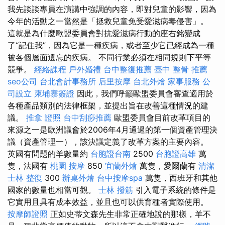
我先談談專員在演講中強調的內容，即對兒童的影響，因為
今年的活動之一當然是「拯救兒童免受愛滋病毒侵害」。
這就是為什麼歐盟委員會對抗愛滋病行動的座右銘變成
了“記住我”，因為它是一種疾病，或者至少它已經成為一種
被各個層面遺忘的疾病。 不同行業必須在相同規則下平等
競爭。
經絡課程
戶外婚禮
台中整復推薦
臺中 整骨 推薦
seo公司
台北會計事務所
后里按摩
台北外燴
家事服務
公
司設立
柬埔寨簽證
因此，我們呼籲歐盟委員會審查適用於
各種產品類別的法律框架，並提出旨在改善這種情況的建
議。
推拿 證照
台中刮痧推薦
歐盟委員會目前改革項目的
來源之一是歐洲議會於2006年4月通過的第一個資產管理決
議（資產管理一），該決議定義了改革方案的主要內容。
英國有問題的羊數量約
台胞證台南
2500
台胞證高雄
萬
隻，法國有
桃園 按摩
850
宜蘭外燴
萬隻，愛爾蘭有
清潔
士林 整復
300
辦桌外燴
台中按摩spa
萬隻，西班牙和其他
國家的數量也相當可觀。
士林 撥筋
引入電子系統的條件是
它實用且具有成本效益，並且也可以供育種者實際使用。
按摩師證照
正如史蒂文森先生非常正確地說的那樣，羊不