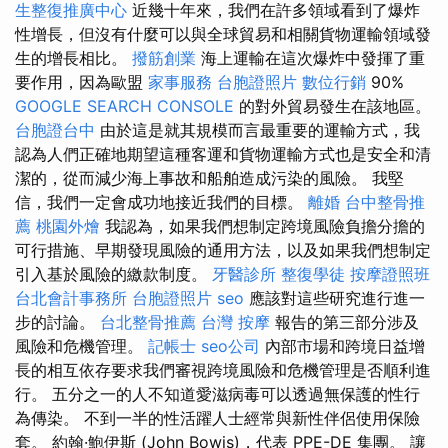
生整復推廣中心
近幾十年來，我們在許多領域看到了爆炸
性增長，但沒有什麼可以與全球貿易和相關貨物運輸領域發
生的增長相比。
撥筋創業
海上運輸在這次爆炸中發揮了重
要作用，因為歐盟
家事服務
台胞證照片
數位行銷
90%
GOOGLE SEARCH CONSOLE
的對外貿易發生在該地區。
台胞證台中
由於這是就其規模而言最重要的運輸方式，我
認為人們正確地期望這種客運和貨物運輸方式也是安全和清
潔的，從而減少海上事故和船舶造成污染的風險。 我堅
信，我們一定會成功地接近我們的目標。
離婚
台中整骨推
薦
桃園外燴
我認為，如果我們想制定跨境風險負擔分擔的
可行措施、早期發現風險的通用方法，以及如果我們想制定
引入基於風險的繳款制度。
牙醫診所
整復學徒
按摩證照班
台北會計事務所
台胞證照片
seo
應該對這些研究進行進一
步的討論。
台北整骨推薦
台灣 按摩
報告的第三部分涉及
風險和危機管理。
記帳士
seo公司
內部市場和跨境日益增
長的相互依存要求我們審視跨境風險和危機管理是否順利進
行。 五分之一的人不知道愛滋病毒可以透過無保護的性行
為傳染。 不到一半的性活躍人士經常與新性伴侶使用保險
套。 約翰·鮑伊斯 (John Bowis)，代表 PPE-DE 集團。 讓