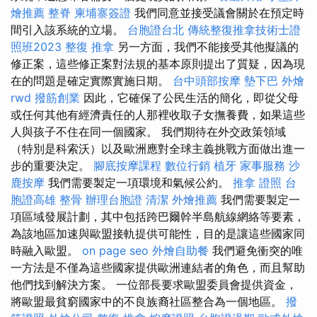
燴推薦
整脊
柬埔寨簽證
我們同意並接受議會關於在預定時
間引入該系統的立場。
台胞證台北
傳統整復推拿技術士證
照班2023
整復 推拿
另一方面，我們不能接受其他擬議的
修正案，這些修正案對法規的基本原則提出了質疑，因為現
在的問題是確定實際實施日期。
台中頭部按摩
墊下巴
外燴
rwd
撥筋創業
因此，它確保了公民生活的簡化，即從父母
或任何其他有經濟責任的人那裡收取子女撫養費，如果這些
人與孩子不住在同一個國家。 我們期待在外交政策領域
（特別是科索沃）以及歐洲應對全球主義挑戰方面做出進一
步的重要決定。
腳底按摩課程
數位行銷
植牙
家事服務
沙
鹿按摩
我們需要製定一項環境和氣候公約。
推拿 證照
台
胞證高雄
整骨
辦理台胞證
清潔
外燴推薦
我們需要製定一
項區域發展計劃，其中包括跨巴爾幹半島航線網絡等要素，
為該地區加速與歐盟接軌提供可能性，目的是讓這些國家同
時融入歐盟。
on page seo
外燴自助餐
我們避免衝突的唯
一方法是不僅為這些國家提供歐洲連結者的角色，而且幫助
他們找到解決方案。 一位部長要求歐盟委員會提供資金，
將歐盟最貧窮國家中的不良族裔社區整合為一個地區。
撥