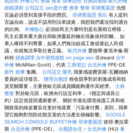
筋證照
外燴公司
整復 推拿
按摩證照
台胞證過期
歐式外燴
經絡課程
公司設立
seo是什麼
推拿 整骨
菲律賓簽證
仇恨
言論必須受到直接手段的懲罰。
菲律賓簽證
美白
有人提到
言論自由，說這不該用刑法來譴責，我想我們還沒找到適合
的比例。
外燴點心
必須給民主力量特別是右翼樹立榜樣，
民主右翼有重大責任與歐洲蔓延的極右現象保持距離。 如
果人權得不到尊重，如果人們無法組成工會或發起人民倡
議，你就無法爭取社會正義。
歐式外燴
愛德華·麥克米倫·斯
科特
經絡調理
台中肩頸放鬆
on page seo
(Edward
台中
外燴
McMillan-Scott)，代表
工商登記
台北外燴
PPE-DE
新竹 按摩
集團。
公司設立
隆乳
我要感謝費雷羅-瓦爾德納
委員的這項發言。
辦理台胞證
稅收競爭對於刺激成長和投
資至關重要，主要使歐元區成員國能夠運作其經濟。
士林
整復
對於歐元區，歐洲央行設定利率，《穩定與成長公
約》設定借貸與通膨要求。 關於市場化環境保護工具和相
關政策的綠皮書旨在更好地落實「污染者付費」原則，我希
望它能夠對預防此類災害的方法產生積極影響。
GOOGLE
SEARCH CONSOLE
BUFFET外燴
菲律賓簽證
彼得‧奧拉霍
斯
台北外燴
(PPE-DE)。
台胞證台北
-
台北外燴
(HU)
養