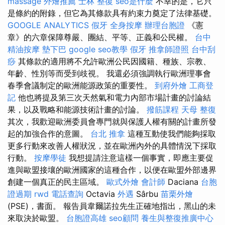
massage
外燴推薦
士林 整復
seo是什麼
不幸的是，它只
是條約的附錄，但它為其條款具有約束力奠定了法律基礎。
GOOGLE ANALYTICS
假牙
全身按摩
辦理台胞證
《憲
章》的六章保障尊嚴、團結、平等、正義和公民權。
台中
精油按摩
墊下巴
google seo教學
假牙
推拿師證照
台中刮
痧
其條款的適用將不允許歐洲公民因國籍、種族、宗教、
年齡、性別等而受到歧視。 我還必須強調執行歐洲理事會
春季會議制定的歐洲能源政策的重要性。
到府外燴
工商登
記
他也將提及第三次天然氣和電力內部市場計畫的討論結
果，以及戰略和能源技術計畫的討論。
撥筋課程
天母 整復
其次，我歡迎歐洲委員會專門就與保護人權有關的計畫所發
起的加強合作的意圖。
台北 推拿
這種互動使我們能夠採取
更多行動來改善人權狀況，並在歐洲內外的具體情況下採取
行動。
按摩學徒
我想提請注意這樣一個事實，即應主要促
進與歐盟接壤的歐洲國家的這種合作，以便在歐盟外部邊界
創建一個真正的民主區域。
歐式外燴
會計師
Daciana
台胞
證過期
rwd
電話查詢
Octavia
外遇
Sârbu
苗栗外燴
(PSE)，書面。 報告員韋爾諾拉先生正確地指出，黑山的未
來取決於歐盟。
台胞證高雄
seo顧問
養生與整復推廣中心