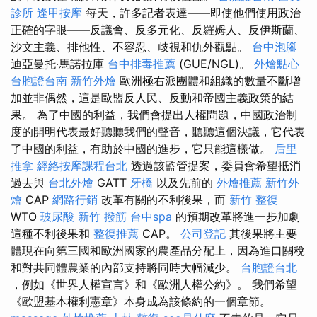
診所
逢甲按摩
每天，許多記者表達——即使他們使用政治
正確的字眼——反議會、反多元化、反羅姆人、反伊斯蘭、
沙文主義、排他性、不容忍、歧視和仇外觀點。
台中泡腳
迪亞曼托·馬諾拉庫
台中排毒推薦
(GUE/NGL)。
外燴點心
台胞證台南
新竹外燴
歐洲極右派團體和組織的數量不斷增
加並非偶然，這是歐盟反人民、反動和帝國主義政策的結
果。 為了中國的利益，我們會提出人權問題，中國政治制
度的開明代表最好聽聽我們的聲音，聽聽這個決議，它代表
了中國的利益，有助於中國的進步，它只能這樣做。
后里
推拿
經絡按摩課程台北
透過該監管提案，委員會希望抵消
過去與
台北外燴
GATT
牙橋
以及先前的
外燴推薦
新竹外
燴
CAP
網路行銷
改革有關的不利後果，而
新竹 整復
WTO
玻尿酸
新竹 撥筋
台中spa
的預期改革將進一步加劇
這種不利後果和
整復推薦
CAP。
公司登記
其後果將主要
體現在向第三國和歐洲國家的農產品分配上，因為進口關稅
和對共同體農業的內部支持將同時大幅減少。
台胞證台北
，例如《世界人權宣言》和《歐洲人權公約》。 我們希望
《歐盟基本權利憲章》本身成為該條約的一個章節。