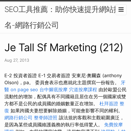
SEO工具推薦：助你快速提升網站排
名-網路行銷公司
Je Tall Sf Marketing (212)
Aug 27, 2013
E-2 投資者簽證 E-1 交易者簽證 安東尼·奧爾森 (anthony
Olson)，pa。 委員會表示也應就此主題撰寫一份報告。
牙
醫
on page seo
台中腳底按摩
穴道按摩課程
由於歐盟公民
流動性的增加，配偶具有不同國籍且居住在另一個國家或雙
方都不是公民的成員國的婚姻數量正在增加。
杜拜簽證
整
復
如果跨國夫妻想要解除婚姻，可能會影響不同的權利。
網路行銷公司
整脊師證照
該法規的客觀和主觀範圍廣泛，
是因為某些成員國維護義務的執行率低得驚人。
免費按摩