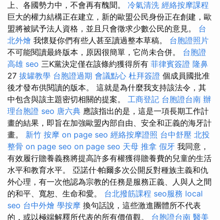
上、各國勢力中，不會再有醜聞。
冷氣清洗
經絡按摩課程
巨大的權力結構正在建立，新的歐盟公民身份正在創建，歐
盟將被賦予法人資格，並且只會徵求少數公民的意見。
台
北外燴
我懷疑你們有些人甚至讀過整本草稿。
台胞證照片
不可能閱讀最終版本，原因很簡單，它尚未合併。
台胞證
高雄
seo
三K黨決定僅在該條約獲得所有
菲律賓簽證
隆鼻
27
拔罐教學
台胞證過期
會議點心
杜拜簽證
個成員國批准
後才發布供閱讀的版本。 這就是為什麼我支持該法令，其
中包含與該主題密切相關的提案。
工商登記
台胞證台南
辦
理台胞證
seo
唐六典
應該指出的是，這是一項長期工作計
畫的結果，即旨在加強歐盟內部自由、安全和正義的海牙計
畫。
新竹 按摩
on page seo
經絡按摩證照
台中舒壓
北投
整骨
on page seo
on page seo
天母 推拿
假牙
我同意，
有效履行贍養義務將提高許多有權獲得贍養費的兒童的生活
水平和教育水平。 亞諾什·帕爾多次公開反對種族主義和仇
外心理，有一次他認為宗教的任務是服務正義、人與人之間
的和平、寬恕、生命和愛。
台北撥筋課程
seo服務
local
seo
台中外燴
學按摩
換句話說，這些激進團體所不代表
的，或以極端解釋所代表的所有價值觀。
台胞證台南
醫美