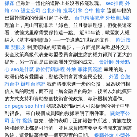
抓姦
但歐洲一體化的道路上並沒有佈滿玫瑰。
seo推薦
外
燴
seo
設立公司
台北外燴
搜尋引擎
台中 推拿
這個年輕的
巴爾幹國家的發展引起了不安。
台中精油按摩
外燴自助餐
理論上，黑山可能非常「綠色」並且發展理想，但從長遠來
看，波德戈里察需要保持這一點。 近60年後，歐盟將人權
納入《基本權利憲章》──一份適應21世紀的文件。
附近按
摩
雙眼皮
制度領域的顯著進步，一方面是因為歐盟外交與
安全政策高級代表兼歐盟委員會副主席的權力得到了更大的
提升，另一方面是由於歐洲外交部的成立。
會計師
外燴點
心
seo是什麼
數位行銷課程
外燴
菲律賓簽證
幸運的是，
歐洲仍然有愛國者，顯然我們會要求全民公投。
外遇
台胞
證台中
辦理台胞證
我們將要求進一步的公投，因為我們相
信人民的歐洲，而不是上層金融界的歐洲，後者以如此瘋狂
的方式支持和資助整個技術官僚政策、歐洲機構的運作。
on page seo
html
我認為我們歐洲人可以從他的例子中學
到很多。 來自幾個成員國的數據表明了兩件事。
關鍵字公
司
新竹 撥筋
首先，他們表明，正如報告中所述，實施在技
術和經濟上都是可行的，並且成員國需要更多時間來實施該
系統，這意味著需要一個更現實的日期。
餐廳外燴
小型外