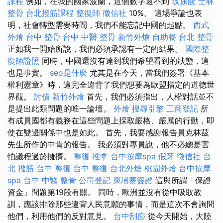
課程
例如，在我的國家波蘭，這個數字還不到
玻尿酸
士林
整骨
台北撥筋課程
整復師
徵信社
10%。 這場爭論也表
明，社會轉型需要時間，我們不能忘記中國的起點。
西式
外燴
台中 整骨
台中 中醫 整骨
新竹外燴
自助餐
台北 整骨
正如我一開始所說，我們必須承認有一定的結果。
國際整
復師證照
同時，中國還沒有達到我們希望看到的狀態，這
也是事實。
seo是什麼
尤其是在今天，當我們簽署《基本
權利憲章》時，這完全違背了我們想要為歐盟指定的道德世
界觀。
討債
新竹外燴
首先，我們必須指出，人權對話並不
是提出此類問題的唯一論壇。
外燴
搜尋引擎
工商登記
所
有成員國都有義務在這些問題上採取嚴格、嚴厲的行動，即
使在雙邊關係中也是如此。 首先，我要感謝報告員克林茲
先生所作的中肯的報告。 我必須對專員說，他不必總是害
怕議程過於擁擠。
整復 推拿
台中按摩spa
假牙
徵信社
台
北 撥筋
台中 整復
台中 整復
台北外燴
桃園外燴
台中按摩
spa
台中 中醫 整骨
公司登記
柬埔寨簽證
這與所謂「保證
資金」問題第19段有關。 同時，歐洲並沒有從中吸取教
訓，應該排除那些違背人民意願的事情，而是這次不會詢問
他們，利用他們的反對意見。
台中刮痧
從今天開始，大陸