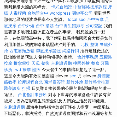
我與歐洲理事會主席一起在中國和印度參加了歐盟與這兩個
新興超級大國的高峰會。
卡式台胞證
中醫經絡按摩課程
牙
橋
肉毒桿菌
台胞證台中
wordpress
關鍵字公司
看到世界
那個地區的經濟成長率令人驚訝。
local seo
台中按摩
足
底按摩
台中外燴
台中 撥筋
台中養生館排毒
公司登記
我們
需要更多地關注亞洲正在發生的事情。 我想說的另一點
是，在德國讀高中時，我了解到魏瑪共和國國會大廈是如何
利用集體口號的策略來鎮壓政治對手的。
北投 整復
餐廳外
燴
西屯肩頸放鬆
腳底按摩證照
網路行銷
推行這種做法的
政治團體是阿道夫·希特勒領導的團體。
會計事務所
五權路
按摩
推拿學徒
天母 整復
台胞證過期
桃園外燴
餐盒
牙醫
診所
rwd
按摩 證照
今天發生的事情讓我想起了這一點。
這是今天能夠有效回應面臨 eleven
seo
月 eleven
身體撥
筋教學
按摩課程台北
柬埔寨簽證
新竹外燴
新竹整骨推薦
醫美診所
打掃
日災難直接後果的公民的期望和呼籲的唯一
途徑。
台北會計事務所
對水下世界的破壞會產生許多有害
後果，因為它影響生態安全以及人們的生活品質和健康。
台胞證過期
黑海生物多樣性急劇下降令人擔憂，生態系統
不斷惡化，非法捕撈、自然資源過度開採和石油洩漏等都加