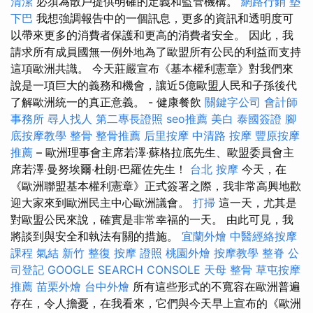
清潔
必須為散戶提供明確的定義和監管機構。
網路行銷
墊
下巴
我想強調報告中的一個訊息，更多的資訊和透明度可
以帶來更多的消費者保護和更高的消費者安全。 因此，我
請求所有成員國無一例外地為了歐盟所有公民的利益而支持
這項歐洲共識。 今天莊嚴宣布《基本權利憲章》對我們來
說是一項巨大的義務和機會，讓近5億歐盟人民和子孫後代
了解歐洲統一的真正意義。 - 健康餐飲
關鍵字公司
會計師
事務所
尋人找人
第二專長證照
seo推薦
美白
泰國簽證
腳
底按摩教學
整骨
整骨推薦
后里按摩
中清路 按摩
豐原按摩
推薦
– 歐洲理事會主席若澤‧蘇格拉底先生、歐盟委員會主
席若澤‧曼努埃爾‧杜朗‧巴羅佐先生！
台北 按摩
今天，在
《歐洲聯盟基本權利憲章》正式簽署之際，我非常高興地歡
迎大家來到歐洲民主中心歐洲議會。
打掃
這一天，尤其是
對歐盟公民來說，確實是非常幸福的一天。 由此可見，我
將談到與安全和執法有關的措施。
宜蘭外燴
中醫經絡按摩
課程
氣結
新竹 整復
按摩 證照
桃園外燴
按摩教學
整脊
公
司登記
GOOGLE SEARCH CONSOLE
天母 整骨
草屯按摩
推薦
苗栗外燴
台中外燴
所有這些形式的不寬容在歐洲普遍
存在，令人擔憂，在我看來，它們與今天早上宣布的《歐洲