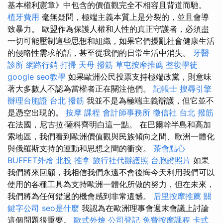
基本權利憲章》中包含的價值觀完全不相容且背道而馳。
植牙費用
毫無疑問，極端主義本質上是分裂的，並且會導
致暴力。 歐盟作為保護人權和人性的真正守護者，必須盡
一切可能壓制這些思想和組織，如果它們擾亂社會健康生活
的侵略性需求的話，甚至從我們的日常生活中消失。
牙醫
診所
網路行銷
打掃
天母 撥筋
草屯按摩推薦
整復學徒
google seo教學
如果歐洲公民投票支持極端政黨，則意味
著大多數人不認為當權者正在關注他們。
記帳士
搜尋引擎
辦理台胞證
台北 撥筋
我並不是為極端主義辯護，但它並不
是憑空出現的。
按摩 課程
會計師事務所
徵信社
台北 撥筋
在法國，尼古拉·薩科齊明白這一點。 在巴爾幹半島和高加
索地區，我們看到歐洲價值觀與民族傾向之間、歐洲一體化
與俄羅斯支持的運動和思想之間的衝突。
茶會點心
BUFFET外燴
北投 推拿
旅行社代辦護照
台胞證照片
如果
我們將來回顧，我相信我們永遠不會後悔今天利用我們可以
使用的各種工具為支持歐洲一體化所做的努力，但在未來，
我們將為任何錯過的機會感到非常遺憾。
后里按摩推薦
關
鍵字公司
seo是什麼
我認為在歐洲理事會週末會議上討論
這個問題很重要。
歐式外燴
公司登記
免費按摩課程
卡式