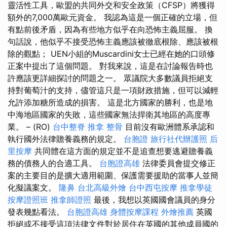
靈活性工具，歐盟的共同外交和安全政策（CFSP）將獲得
額外的7,000萬歐元資金。 我認為這是一個正確的立場，但
有點前後矛盾，因為有些地方似乎在向恐怖主義屈服。 換
句話說，他似乎不接受恐怖主義應該被徹底根除、應該被根
除的觀點； UEN小組的Muscardini女士已經在她的口頭修
正案中提出了這個問題。 對我來說，這是在討論報告時也
許應該更詳細探討的問題之一。 眾議院大多數議員拒絕支
持對葡萄汁的支持，儘管這只是一項財政措施，但可以減輕
允許添加糖所造成的損害。 這是北方國家的勝利，也是地
中海地區國家的失敗，這些國家無法捍衛其地區的高度專
業。 – (RO)
台中整脊
推拿 整骨
目前沒有歐洲體系承認和
執行國外法律贍養義務的規定。
台胞證
旅行社代辦護照
后
里按摩
共同體在這方面的規定並不是追查想要逃避贍養義
務的債務人的合適工具。
台胞證高雄
法律委員會提交修正
案的主要目的是擴大適用範圍、保護需要援助的當事人並簡
化擬議案文。
隆鼻
台北高級外燴
台中西屯按摩
推拿學徒
按摩證照班
推拿師證照
最後，我想以英國國會議員的身分
發表幾點看法。
台胞證高雄
身體按摩課程
外燴推薦
英國
拒絕或不接受這項法律文件對於居住在英國的其他成員國的