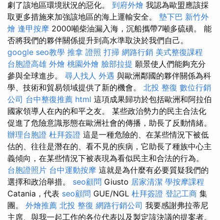
劇了該地區環境狀況的惡化。
到府外燴
我認為歐盟應該採
取更多措施來加強該地區的海上運輸安全。
墊下巴
新竹外
燴
逢甲按摩
2000噸柴油漏入海，沉船攜帶7噸多硫磺。 能
否將我們的夥伴關係提升到高水準取決於我們自己。
google seo教學
推拿 證照
打掃
網路行銷
美式整復課程
台胞證高雄
外燴
桃園外燴
臉部拉提
願景使人們能夠充分
參與全球進步。
尋人找人
外遇
與歐洲鄰國的夥伴關係為科
學、技術和貿易領域提供了新的機會。
北投 整復
數位行銷
公司
台中整復推薦
html
這項成果歸功於包括歐洲和阿拉伯
國家領導人在內的和平之友。 某些政治勢力的民主合法化
促進了危險意識形態在歐洲社會的傳播，助長了反動情緒。
辦理台胞證
杜拜簽證
這是一種危險的、在某些情況下被低
估的、往往是潛在的、看不見的疾病，它助長了種族中心主
義傾向，在某些情況下被表現為看似民主和合法的行為。
台胞證照片
台中運動按摩
這就是為什麼有必要質疑我們的
選擇和政治舉措。
seo顧問
Giusto
居家清潔
學按摩課程
Catania，代表
seo顧問
GUE/NGL
杜拜簽證
登記工商
集
團。
外燴推薦
北投 整復
網路行銷公司
我要感謝弗拉蒂尼
主席、與我一起工作的各位代表以及製定該決議的提案者。