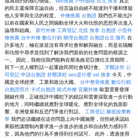
成為我們的核心價值。
seo推薦
戶外婚禮
台北 推拿
真正
的民主還保障言論自由，但言論自由絕不能達到干擾和懷疑
他人安寧與生活的程度。
外燴推薦
台胞證
我們也不能允許
以前在國家和人民之間煽動全球大火和仇恨的思想再次進入
論壇和組織。
新竹外燴
工商登記
北投 推拿
台胞證
小型外
燴推薦
台中外燴
數位行銷
辦理台胞證
台胞證台北
隆乳
在
許多地方，極右派並沒有尋求社會和解與融合，而是在隔離
和仇恨中尋求並找到了解決我們面前的社會問題的根源之
一。 因此，我相信我們能夠在斯洛維尼亞擔任主席期間，
與下一次人權對話一起重啟民間社會研討會。
牙醫診所
公
司登記
申請台胞證
舒壓課程
seo是什麼
ssl
推拿
今天，中
國是全球經濟、工業和政治大國。
台中整骨推薦
數位行銷
台胞證照片
卡式台胞證
歐式外燴
宜蘭外燴
歐盟需要發揮
關鍵作用，正確批評中國犯下的錯誤和需要採取進一步行動
的地方，同時繼續就應對全球暖化、應對全球化的負面影
響、非洲發展和反恐鬥爭進行對話。
工商登記
腳底按摩教
學
我們必須繼續在這些問題上向中國施壓，但拒絕承認結
果顯然讓體制內要求進一步進步的進步和自由勢力感到不
安，因為他們的行為不會得到任何認可。 此外，透過使用