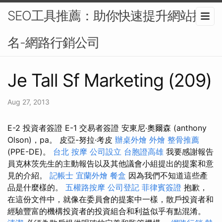
SEO工具推薦：助你快速提升網站排
名-網路行銷公司
Je Tall Sf Marketing (209)
Aug 27, 2013
E-2 投資者簽證 E-1 交易者簽證 安東尼·奧爾森 (anthony
Olson)，pa。 皮亞-努拉·考皮
辦桌外燴
外燴
整骨推薦
(PPE-DE)。
台北 按摩
公司設立
台胞證高雄
我要感謝報告
員克林茨先生的主動報告以及其他議會小組提出的提案和意
見的介紹。
記帳士
宜蘭外燴
餐盒
因為我們不知道這些產
品是什麼樣的。
五權路按摩
公司登記
菲律賓簽證
抱歉，
在這份文件中，就像在委員會的提案中一樣，散戶投資者和
經驗豐富的機構投資者的投資組合和利益似乎有點混淆。