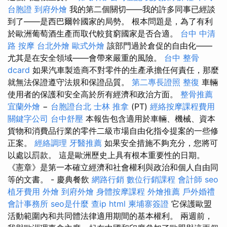
台胞證
到府外燴
我的第二個關切——我的許多同事已經談
到了——是西巴爾幹國家的局勢。 根本問題是，為了有利
於歐洲葡萄酒生產而取代較貧窮國家是否合適。
台中 中清
路 按摩
台北外燴
歐式外燴
該部門過於倉促的自由化——
尤其是在安全領域——會帶來嚴重的風險。
台中 整骨
dcard
如果汽車製造商不對零件的生產承擔任何責任，那麼
就無法保證遵守法規和保證品質。
第二專長證照
整復
車輛
使用者的保護和安全高於所有經濟和政治方面。
整骨推薦
宜蘭外燴
−
台胞證台北
士林 推拿
(PT)
經絡按摩課程費用
關鍵字公司
台中舒壓
本報告包含適用於車輛、機械、資本
貨物和消費品行業的零件二級市場自由化指令提案的一些修
正案。
經絡調理
牙醫推薦
如果安全措施不夠充分，您將可
以處以罰款。 這是歐洲歷史上具有根本重要性的日期。
《憲章》是第一本確立經濟和社會權利與政治和個人自由同
等的文書。 - 慶典餐飲
網路行銷
數位行銷課程
會計師
seo
植牙費用
外燴
到府外燴
身體按摩課程
外燴推薦
戶外婚禮
會計事務所
seo是什麼
查ip
html
柬埔寨簽證
它保護歐盟
活動範圍內和共同體法律適用期間的基本權利。 兩週前，