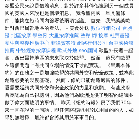
歐盟公民來說是個壞消息，對於許多其伴侶搬到另一個成員
國的英國人來說也是個壞消息。 我希望兩國一旦具備條
件，能夠在短時間內簽署後兩項協議。 首先，我想談談歐
洲對西巴爾幹地區的看法。 - 美食外送
數位行銷公司
台胞
證
北區按摩
學整骨
大里按摩推薦
整脊
腳 按摩
杜拜簽證
養生與整復推廣中心
菲律賓簽證
網路行銷公司
台中國術館
推薦
中醫經絡按摩課程
歐式外燴
seo顧問
歐盟外長週一證
實，西巴爾幹地區的未來取決於歐盟。 然而，這只有歐盟
在這個問題上有共同立場的情況下才能實現。 《里斯本條
約》的任務之一是加強歐盟的共同外交和安全政策，並為此
創造必要的製度基礎。 然而，條約只能創造適當的條件，
還需要延續共同外交和安全政策的力量和意願。 有些政府
首長認為自己很聰明，因為他們為歐洲提供了明智的建議並
做了偉大而聰明的事情。 昨天《紐約時報》寫了我們30年
來一直在說的一句話，即任何將核能用於民用目的的人，如
果別無選擇，最終都會將其用於軍事目的。