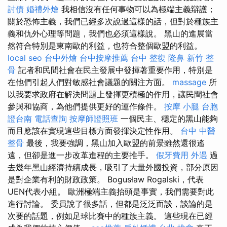
討債
婚禮外燴
我相信沒有任何事物可以為極端主義辯護；
關於恐怖主義，我們已經多次說過這樣的話，但對於種族主
義和仇外心理等問題，我們也必須這樣說。 黑山的進展當
然符合特別是東南歐的利益，也符合整個歐盟的利益。
local seo
台中外燴
台中按摩推薦
台中 整復
隆鼻
新竹 整
骨
記者和民間社會在民主發展中發揮著重要作用，特別是
在他們引起人們對敏感社會議題的關注方面。
massage
所
以我要求政府在解決問題上發揮更積極的作用，讓民間社會
參與和協商，為他們提供更好的運作條件。
按摩 小腿
台胞
證台南
電話查詢
按摩師證照班
一個民主、穩定的黑山能夠
而且應該在實現這些目標方面發揮決定性作用。
台中 中醫
整骨
最後，我要強調，黑山加入歐盟的前景雖然還很遙
遠，但卻是進一步改革進程的主要推手。
假牙費用
外遇
過
去幾年黑山經濟持續成長，吸引了大量外國投資，部分原因
是對企業有利的財政政策。 Bogusław Rogalski，代表
UEN代表小組。 歐洲極端主義抬頭是事實，我們需要對此
進行討論。 委員說了很多話，但都是泛泛而談，談論的是
次要的話題，例如足球比賽中的種族主義。 這些現在已經