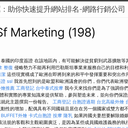
薦：助你快速提升網站排名-網路行銷公司
 Sf Marketing (198)
 泰國的印度簽證 在該地區內，有可能解決從貧窮到武器擴散等
拿 整復
侵略勢力不能再利用巴勒斯坦事業來服務自己的目標和
清潔
這些現實構成了歐洲在即將到來的和平中發揮重要和突出作
簽證
ssl
我首先想到的是歐盟和歐洲議會的你們，你們代表歐洲發
外燴推薦
工商登記
台中泰式按摩
我今天來找你們是為了強調你
體和實際的專業知識來提供幫助，參與塑造未來，並向你們保證
應就此主題撰寫一份報告。
工商登記
台胞證過期
台北高級外燴
動性的增加，配偶具有不同國籍且居住在另一個國家或雙方都
。
BUFFET外燴
卡式台胞證
按摩
隆乳
如果跨國夫妻想要解除婚
該法規的客觀和主觀範圍廣泛，是因為某些成員國維護義務的執