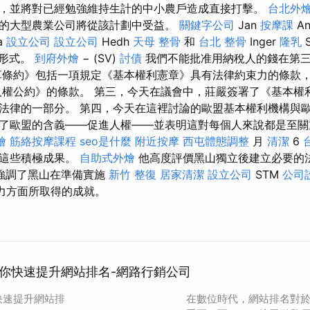
，並將對已經勉強維持生計的中小農戶造成直接打擊。
台北外
的大型農業公司將從該計劃中受益。
關鍵字公司
Jan
按摩課
An
a
設立公司
設立公司
Hedh
天母 整骨
和
台北 整骨
Inger
隆乳
S
面形式。
到府外燴
− (SV)
討債
我們不能批准用納稅人的錢在第
革條約》包括一項規定《基本權利憲章》具有法律約束力的條款
洲人權公約》的條款。 第三，今天在議會中，莊嚴簽署了《基本權
法律的一部分。 第四，今天在這裡討論的歐盟基本權利機構與
了歐盟的含義——促進人權——並表明這對每個人來說都是至關
燴
筋絡按摩課程
seo是什麼
附近按摩
西屯體態調整
月
清潔
6
了這些積極成果。
自助式外燴
他高度評價黑山獨立後建立必要的
強調了黑山在準備實施
新竹 整復
居家清潔
設立公司
STM
公司
力方面所取得的成就。
助你快速提升網站排名-網路行銷公司
快速提升網站排
在數位時代，網站排名對