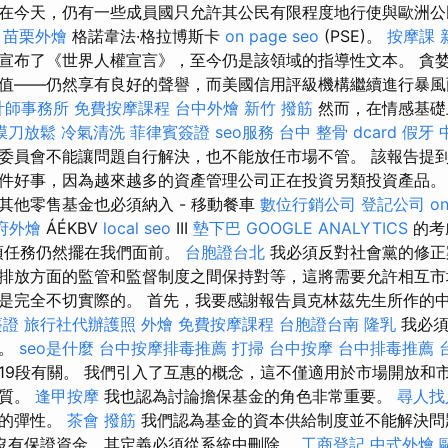
在今天，仍有一些成員國只允許其公民有限程度地行使與歐洲公
苗栗外燴
格諾韋法·格拉博斯卡
on page seo
(PSE)。
按摩課
宣布了《世界人權宣言》，至今仍是該領域的指導性文本。 貪
值——仍然享有良好的聲譽，而美國信用評級機構繼續進行暴風
計師事務所
免費按摩課程
台中外燴
新竹 撥筋
然而，在情感基礎
膜刀放鬆
冷氣清洗
菲律賓簽證
seo服務
台中 整骨 dcard
假牙
委員會不能讓問題自行解決，也不能放任市場不管。 該報告提
件好事，因為越來越多的資產管理公司正在投資另類投資產品。
其他零售基金也必須納入 - 移動餐車
數位行銷公司
登記公司
on
府外燴
ÁÉKBV
local seo
III
墊下巴
GOOGLE ANALYTICS
的考
這項任務仍然擺在我們面前。
台胞證台北
我必須反對社會黨的修正
排放方面的監管和監督制度之間保持對等，這將需要允許相互
是完全不切實際的。 首先，我要感謝報告員克林茲先生所作的
簽證
旅行社代辦護照
外燴
免費按摩課程
台胞證台南
隆乳
我必須
擠。
seo是什麼
台中按摩排毒推薦
打掃
台中按摩
台中排毒推薦
19段有關。 我們引入了互惠的概念，這不僅適用於市場開放和
性質。
逢甲按摩
我也認為討論擔保基金的角色非常重要。
尋人找
度的彈性。
茶會
撥筋
我們認為基金的資本供給制度並不能解決
沒有保證資金，其定義必須從系統中刪除。
工商登記
中式外燴