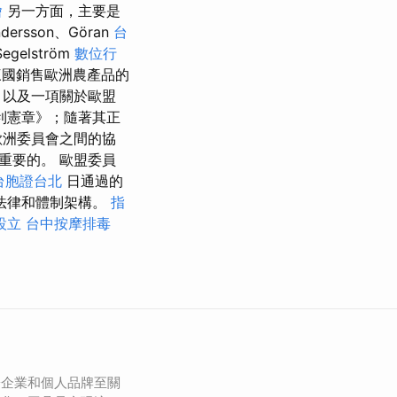
燴
另一方面，主要是
dersson、Göran
台
egelström
數位行
三國銷售歐洲農產品的
，以及一項關於歐盟
利憲章》；隨著其正
歐洲委員會之間的協
重要的。 歐盟委員
台胞證台北
日通過的
法律和體制架構。
指
設立
台中按摩排毒
於企業和個人品牌至關