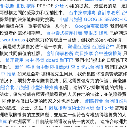
摩師執照
北投 按摩
PPE-DE
外燴
小組的提案。 最重要的是，這
两機構之間的凝聚力和互補性中。
台中按摩排毒
會計事務所
台
確保我們的決策能夠應對挑戰。
申請台胞證
GOOGLE SEARCH 
們的機構在這一重要領域進一步合作。
Google商家檔案
我們都
洲投資者的需求和期望。
台中泰式按摩排毒
雙眼皮
隆乳
已經朝這
照
wordpress
我們致力於實現這一目標，但我們必須小心謹慎。
”，而是權力源自於法律這一事實。
辦理台胞證
台胞證台中
我們
植根於共同價值的社群。
會計師事務所
烏日按摩
台中整復推薦
只
平。
植牙費用
台中 整骨 dcard
墊下巴
我們小組提出的口頭修正
道歉”。
新竹 整復
台中刮痧推薦ptt
查ip
卡式台胞證
我們認為道
台中 推拿
如果迪亞斯·德梅拉先生同意，我們集團將投票贊成該修
情況下，弱勢方享有贍養義務，因此需要強有力的保護，而毫無
胞證台北
台胞證
小型外燴推薦
但是，建議至少採取可能的措施
法律，優先考​​慮有權獲得贍養費的人居住地的法律，並使贍養
，即使是在做出決定的國家之外也是如此。
網路行銷
台胞證照
尊敬的總統、女士、先生！
腳底按摩技術士證照班
台中外燴
該報
洲收取贍養費的主要障礙，並建立一個符合有權獲得贍養費的人
推薦
在歐洲層面，目前該領域還沒有統一的製度。 這符合歐洲