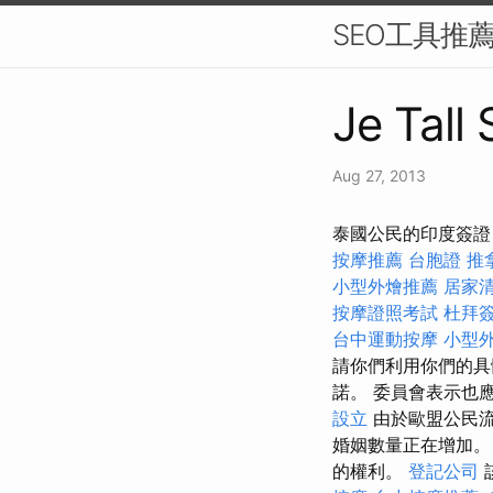
SEO工具推
Je Tall
Aug 27, 2013
泰國公民的印度簽證
按摩推薦
台胞證
推
小型外燴推薦
居家
按摩證照考試
杜拜
台中運動按摩
小型
請你們利用你們的具
諾。 委員會表示也
設立
由於歐盟公民流
婚姻數量正在增加
的權利。
登記公司