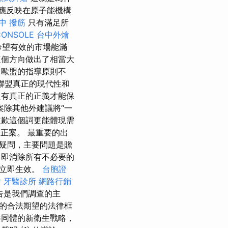
應反映在原子能機構
中 撥筋
只有滿足所
CONSOLE
台中外燴
希望有效的市場能滿
個方向做出了相當大
 歐盟的指導原則不
聯盟真正的現代性和
有真正的正義才能保
案除其他外建議將“一
歉這個詞更能體現需
正案。 最重要的出
疑問，主要問題是贍
，即消除所有不必要的
費立即生效。
台胞證
片
牙醫診所
網路行銷
告是我們調查的主
的合法期望的法律框
共同體的新衛生戰略，