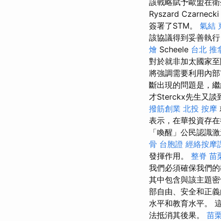
該戰略賦予歐盟在衛生
Ryszard Cza
簽署了STM。
氣結
該協議得到妥善執行
燴
Scheele
台北 推
對於就非加太國家至
將強調需要利用內部
斷出現的問題是，繼
才Sterckx先生
撥筋創業
北投 按摩
表示，在華投資存在
「喚醒」公民認識激
骨
台胞證
經絡按摩
發揮作用。
整脊
苗
我們必須確保我們的
其中包含與該主題密
部自由、安全和正義
水平和教育水平。 
法抵消其後果。
苗