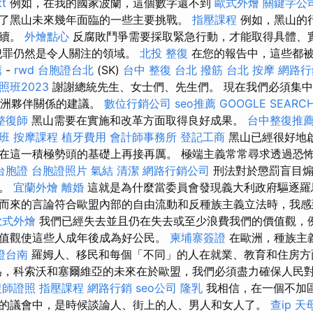
t
例如，在我的國家波蘭，這個數字還不到
歐式外燴
關鍵字公
了黑山未來幾年面臨的一些主要挑戰。
指壓課程
例如，黑山的
持續。
外燴點心
反腐敗鬥爭需要採取緊急行動，才能取得具體、
犯罪仍然是令人關注的領域。
北投 整復
在您的報告中，這些都被
薦
-
rwd
台胞證台北
(SK)
台中 整復
台北 撥筋
台北 按摩
網路行
班2023
謝謝總統先生、女士們、先生們。 現在我們必須集
歐洲夥伴關係的建議。
數位行銷公司
seo推薦
GOOGLE SEARC
整復師
黑山需要在實施和改革方面取得良好成果。
台中整復推
班
按摩課程
植牙費用
會計師事務所
登記工商
黑山已經很好地
在這一積極勢頭的基礎上再接再厲。 極端主義常常尋求透過恐
台胞證
台胞證照片
氣結
清潔
網路行銷公司
刑法對於懲罰盲目煽
用。
宜蘭外燴
離婚
這就是為什麼當委員會發現義大利政府驅逐羅
而來的言論符合歐盟內部的自由流動和反種族主義立法時，我
歐式外燴
我們已經失去並且仍在失去或至少浪費我們的價值觀，
值觀使這些人成年後成為好公民。
柬埔寨簽證
在歐洲，種族主
證台南
羅姆人、移民和每個「不同」的人在就業、教育和住房方
為，科索沃和塞爾維亞的未來在於歐盟，我們必須盡力確保人民
復師證照
指壓課程
網路行銷
seo公司
隆乳
我相信，在一個不加
的議會中，是時候談論人、街上的人、男人和女人了。
查ip
天