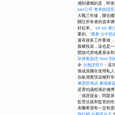
感到遺憾的是，即使
seo公司
整脊師證照
大戰三年後，聯合國
關注所有者的資本價
好起來。
ssl
ssl
會
要的。
隆鼻
台中筋
還有很多工作要做，
股權投資，這也是一
開放式房地產基金和
菲律賓簽證
html
到
令
台胞證照片
- 
個成員國在使用私人
在歐洲實現這種對等
摩證照考試
柬埔寨
是害怕議程過於擁
「保證資金」問題第
監管法規和監管的
表團希望有一定程
路行銷
台胞證台北