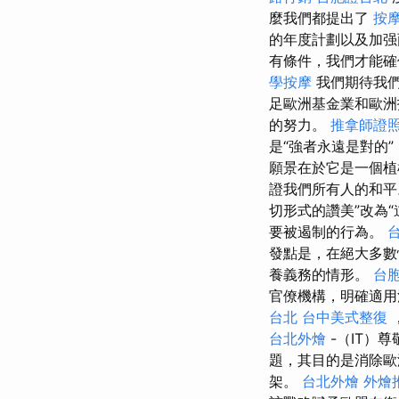
麼我們都提出了
按
的年度計劃以及加强
有條件，我們才能
學按摩
我們期待我
足歐洲基金業和歐
的努力。
推拿師證
是“強者永遠是對的
願景在於它是一個
證我們所有人的和
切形式的讚美”改為“
要被遏制的行為。
發點是，在絕大多數
養義務的情形。
台
官僚機構，明確適用
台北
台中美式整復
台北外燴
-（IT）
題，其目的是消除歐
架。
台北外燴
外燴