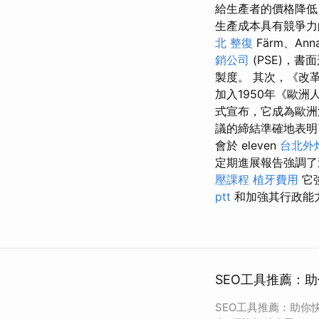
給生產者的價格降低
生產成本具有競爭力
北 整復
Färm、Ann
銷公司
(PSE)，書
製度。 其次，《改
加入1950年《歐
式宣布，它成為歐洲
議的締結準確地表明
會於 eleven
台北外
定期進展報告強調
壓課程
植牙費用
它
ptt
和加強其行政能
SEO工具推薦：
SEO工具推薦：助你