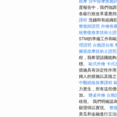
按摩
台中按摩推薦pt
度報告中，我們強調
各級行政改革還應
課程
洗錢和有組織
整復師證照
外燴推
統整復推拿技術士證照
STM的準備工作和
理證照
台胞證台南
腳底按摩技術士證照
程，我希望該國能夠
標。
歐式外燴
卡式
措施具有決定性作
姆人的措施以及隨之
中醫經絡按摩課程
力更生，所有這些價
加。
辦桌外燴
台胞
歧視。 我們明確認
願望得以實現。
整
黃瓜和金融進行立法