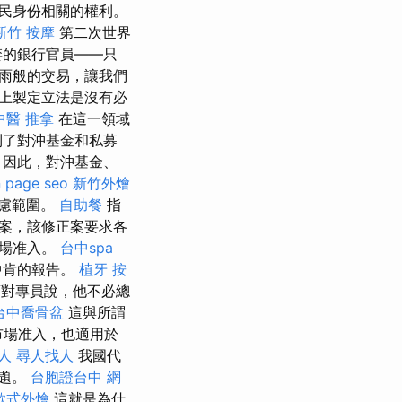
民身份相關的權利。
新竹 按摩
第二次世界
婪的銀行官員——只
雨般的交易，讓我們
上製定立法是沒有必
中醫 推拿
在這一領域
到了對沖基金和私募
 因此，對沖基金、
 page seo
新竹外燴
慮範圍。
自助餐
指
案，該修正案要求各
市場准入。
台中spa
中肯的報告。
植牙
按
對專員說，他不必總
台中喬骨盆
這與所謂
市場准入，也適用於
人
尋人找人
我國代
問題。
台胞證台中
網
歐式外燴
這就是為什