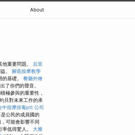
About
其他重要問題。
后里
利益。
腳底按摩教學
用的基礎。
餐廳外燴
出了你們的聲音。
們積極參與的重要性，
約旦對未來工作的承
台中按摩排毒ptt
公司
不是公民的成員國的
姻，可能會影響不同
行率低得驚人。
大雅