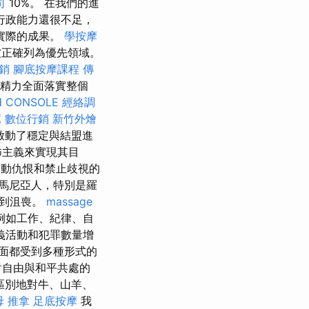
司
10%。 在我們的進
行政能力還很不足，
實際的成果。
學按摩
正確列為優先領域。
銷
腳底按摩課程
傳
中精力全面落實整個
H CONSOLE
經絡調
薦
數位行銷
新竹外燴
啟動了穩定與結盟進
怖主義來實現其目
動仇恨和禁止歧視的
馬尼亞人，特別是羅
感到沮喪。
massage
例如工作、紀律、自
義活動和犯罪數量增
面都受到多種形式的
對自由與和平共處的
區別地對牛、山羊、
母 推拿
足底按摩
我