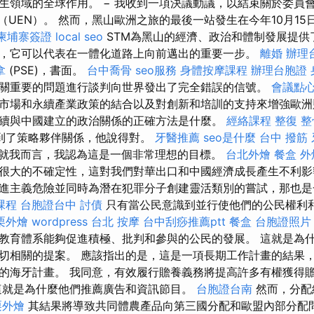
領域的全球作用。 − 我收到一項決議動議，以結束關於委員會聲明
rnecki（UEN）。 然而，黑山歐洲之旅的最後一站發生在今年10月
柬埔寨簽證
local seo
STM為黑山的經濟、政治和體制發展提供
，它可以代表在一體化道路上向前邁出的重要一步。
離婚
辦理
拿
(PSE)，書面。
台中喬骨
seo服務
身體按摩課程
辦理台胞證
關重要的問題進行談判​​向世界發出了完全錯誤的信號。
會議點
市場和永續產業政策的結合以及對創新和培訓的支持來增強歐洲
續與中國建立的政治關係的正確方法是什麼。
經絡課程
整復 整
又談到了策略夥伴關係，他說得對。
牙醫推薦
seo是什麼
台中 撥筋
就我而言，我認為這是一個非常理想的目標。
台北外燴
餐盒
外
很大的不確定性，這對我們對華出口和中國經濟成長產生不利影
進主義危險並同時為潛在犯罪分子創建靈活類別的嘗試，那也
課程
台胞證台中
討債
只有當公民意識到並行使他們的公民權利
栗外燴
wordpress
台北 按摩
台中刮痧推薦ptt
餐盒
台胞證照片
教育體系能夠促進積極、批判和參與的公民的發展。 這就是為
切相關的提案。 應該指出的是，這是一項長期工作計畫的結果
的海牙計畫。 我同意，有效履行贍養義務將提高許多有權獲得
這就是為什麼他們推薦廣告和資訊節目。
台胞證台南
然而，分配
栗外燴
其結果將導致共同體農產品向第三國分配和歐盟內部分配