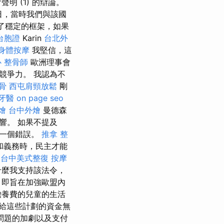
 (1) 的辯論。
15日，當時我們與該國
了穩定的框架，如果
台胞證
Karin
台北外
身體按摩
我堅信，這
心
整骨師
歐洲理事會
競爭力。 我認為不
骨
西屯肩頸放鬆
剛
牙醫
on page seo
燴
台中外燴
曼德森
響。 如果不提及
是一個錯誤。
推拿 整
和義務時，民主才能
台中美式整復
按摩
什麼我支持該法令，
，即旨在加強歐盟內
贍養費的兒童的生活
給這些計劃的資金無
問題的加劇以及支付