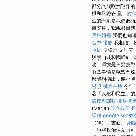
部分詢問歐洲運作的
機和風險管理。
討
生的悲劇是我們必須
盧安達，我親眼目睹
戶外婚禮
我們也知道
台中 撥筋
我相信，
拉提
博格丹·戈利克
與黑山共和國締結
喻，環境是主要挑戰
有些事情是歐盟永遠
麼我想指出，幾小時
證照
桃園外燴
今年
著「人權和民主」
絡按摩課程
腳底按
(Marian
設立公司
課程
google seo教
（NI），書面。
網
一項將政治注意力