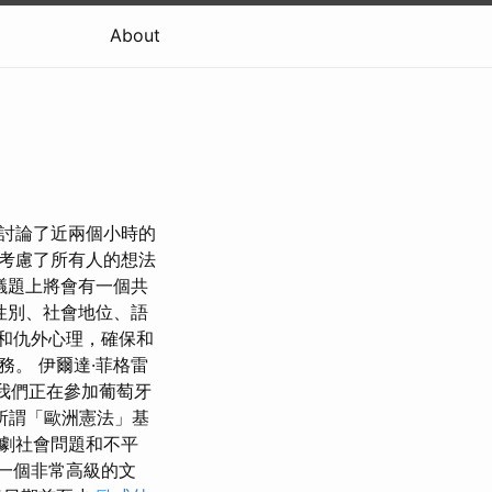
About
，我們討論了近兩個小時的
考慮了所有人的想法
議題上將會有一個共
性別、社會地位、語
和仇外心理，確保和
。 伊爾達·菲格雷
我們正在參加葡萄牙
所謂「歐洲憲法」基
劇社會問題和不平
一個非常高級的文