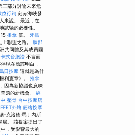
第三部分討論未來危
數位行銷
刻赤海峽發
人來說。 最近，在
地試驗的必要性。
15
推拿
倍。
牙橋
走上聯盟之路。
臉部
洲共同體及其成員國
卡式台胞證
不言而
夥伴現在應該明白，
烏日按摩
這就是為什
本權利憲章》。
推拿
，因為新協議也意味
權問題的新機會。
經
中 整骨
台中按摩店
UFFET外燴
筋絡按摩
讓-克洛德·馬丁內斯
居。 該提案提出了
故中，受影響最大的