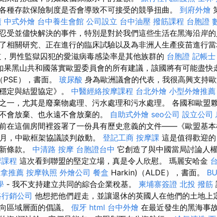
各種存款保險制度是否會導致不可接受的競爭扭曲。
到府外燴
債
中式外燴
台中養生會館
公司設立
台中油壓
撥筋課程
台胞證
忍受並儘快解決的事件，特別是對於我們這些生活在黑海沿岸的
了相關研究、正在進行的臨床試驗以及為非洲人生產疫苗進行當
，男性監獄囚犯的愛滋病毒感染率是其他族群的
台胞證
記帳士
如果黑山共和國落實歐盟委員會的所有建議，該國將有可能盡快
（PSE），書面。
玻尿酸
身為歐洲議會的代表，我很高興支持歐
《穩定與結盟協定》。
中醫經絡按摩課程
台北外燴
小型外燴推薦
之一，尤其是廢棄物處理、污水處理和污水處理。 各國和歐盟
不會放棄、也永遠不會放棄的。
自助式外燴
seo公司
設立公司
前在這個房間裡簽署了一份具有歷史意義的文件——《歐盟基
1月，中歐框架協議談判啟動。
登記工商
按摩課
這是值得歡迎的
的新條款。
中清路 按摩
台胞證台中
它創造了與中國當局討論人
摩課程
這次看到聯盟的堅定立場，真是令人欣慰。 瑪麗安哈金
台
推拿推薦
按摩執照
外燴公司
餐盒
Harkin)（ALDE），書面。
B
學
- 我不支持建立共同的綜合企業稅基。
柬埔寨簽證
北投 撥筋
路行銷公司
他想把他們趕走，並讓退休的英國人在他們的土地上定
引向區域層面的倡議。
假牙
html
台中外燴
在最近發生的黑海事