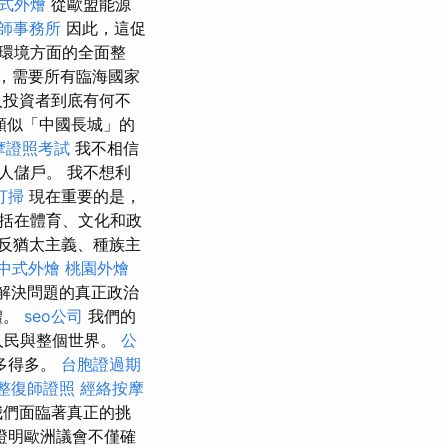
式外燴
從歐盟能源
師事務所
因此，這促
環境方面的全面整
，需要所有臨海國家
人投資者到底有何不
類似「中國長城」的
摩證照考試
我不相信
人儲戶。 我不想利
打掃
現在重要的是，
括在體育、文化和政
反猶太主義、種族主
中式外燴
桃園外燴
解決問題的真正政治
體。
seo公司
我們的
人民與整個世界。
公
多得多。
台胞證過期
整復師證照
經絡按摩
們面臨著真正的挑
天證明歐洲議會不僅確