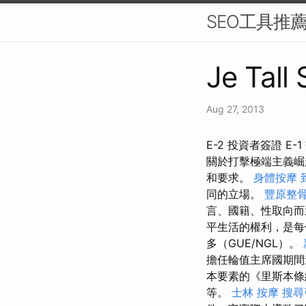
SEO工具推
Je Tall
Aug 27, 2013
E-2 投資者簽證 E-
關於打擊極端主義崛
和要求。
身體按摩
同的立場。
豐原整
言、國籍、性取向
平生活的權利，是每
多（GUE/NGL）。
擔任輪值主席國期間
本要素的《里斯本條
等。
士林 按摩
搜尋