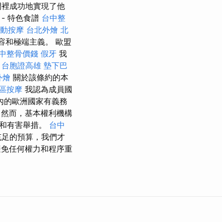
間裡成功地實現了他
- 特色食譜
台中整
動按摩
台北外燴
北
容和極端主義。 歐盟
中整骨價錢
假牙
我
台胞證高雄
墊下巴
外燴
關於該條約的本
區按摩
我認為成員國
內的歐洲國家有義務
然而，基本權利機構
疑和有害舉措。
台中
充足的預算，我們才
免任何權力和程序重