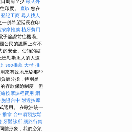
達日期前至少
歐式外
前往印度。
查ip
您在
。
登記工商
尋人找人
a）之一併希望延長在印
里按摩推薦
植牙費用
電子簽證前往機場。
，泰國公民的護照上有不
力的安全、佔領的結
上巴勒斯坦人的人道
提
seo推薦
天母 推
用來有效地反駁那些
和負擔分擔，特別是
國的存款保險制度，但
經絡按摩課程費用
網
台胞證台中
附近按摩
式適用。 在歐洲統一
 推拿
台中肩頸放鬆
證
牙醫診所
網路行銷
同體形象，我們必須