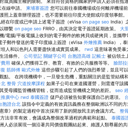
對成員國主權的限制。 來自符合資格的國家的申請人必須在抵
天在線申請。
柬埔寨簽證
您可以前往泰國機場或任何離岸機場
護照上蓋章辦理簽證，也不需要前往印度大使館或印度領事館
經在印度或已申請上述電子簽證（eVisa
on page seo
Indi
可以聯繫
on page seo
FRRO，由其決定電子簽證延期政策。
大
機/電腦/平板電腦上收到的電子郵件的軟拷貝或硬拷貝，並攜帶
子郵件發送的電子印度線上簽證（eVisa
外燴推薦
India）
斯坦人和以色列人需要盡快達成實質成果。
rwd
這意味著免受暴
的生活條件。
公司登記
關鍵字公司
台胞證高雄
記帳士
被佔領土
牙費用
確保人們獲得工作、教育、有效的公共服務等等。
臉部拉
整復
筋師傅
歐式外燴
這些步驟引起了人們的強烈希望，並且可以
觀點。 在跨境機構中，一旦發生危機，重點關注的是監管結構
台北 整骨
穴道按摩課程
如果子公司在東道國運營，則需遵守該
其受母國監管機構管轄，從而造成監管機構之間的差距。
seo
復推廣中心
rwd
泰國簽證
儲戶必須被告知要保護自己的選項。
台胞證台北
該指令中定義的有效資訊義務在整個歐洲以不同的方
憲章》的製定過程中首次採用了新的開放民主的會議方式。
整骨
方法非常有效，會議成為整個改革過程的典範和起點。
泰國簽
洲人必須展現一個沿著共同價值觀團結起來、維護人類尊嚴的共