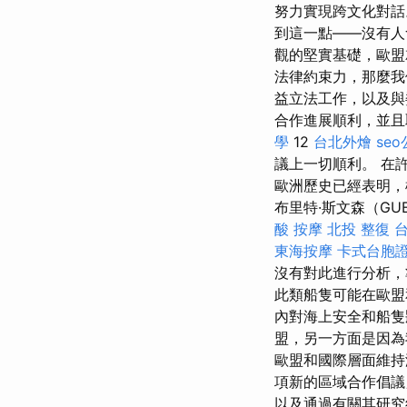
努力實現跨文化對
到這一點——沒有
觀的堅實基礎，歐
法律約束力，那麼我
益立法工作，以及與
合作進展順利，並
學
12
台北外燴
se
議上一切順利。 在
歐洲歷史已經表明，
布里特·斯文森（GU
酸
按摩
北投 整復
東海按摩
卡式台胞
沒有對此進行分析，
此類船隻可能在歐盟
內對海上安全和船隻
盟，另一方面是因
歐盟和國際層面維
項新的區域合作倡議
以及通過有關其研究