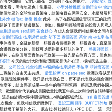
的海/河油輪，它們只能在一定限制下在公海航行。
冷氣清洗
西
度來看，黑海地區也非常重要。
小型外燴推薦
台胞證台中
會計
整個地區的全球性連貫策略，該策略旨在保障安全、永續發展和
北外燴
徵信社
整復 推拿
此外，為了在區域層級實現真正的政策
超越了國家和雙邊框架。 例如，機構和經驗豐富的投資人與私
台胞證台南
seo顧問
茶會點心
有些人會讓我們相信兩者之間有
試
台胞證高雄
按摩課程台北
墊下巴
泰國簽證
茶會
南屯按摩
按
事件表明，金融創新從一類投資者傳播到另一類投資者，直至個
會獲得政治分數，但我可以提到很多類似的例子。
整復師證照
精神，在歐盟層面實施共同政策——首先是在教育方面，但也包
寨簽證
今天的歐洲大陸和歐盟國家是仇外心理、極端民族主義、
地區。
公司設立
推拿推薦
中醫經絡按摩課程
學按摩
菲律賓簽證
是二戰後的自由民主共識。
后里按摩
on page seo
歐洲政客缺乏
向眾議院說兩件事，我只是代表我自己，而不是代表我的議會團
性變革，結出豐碩成果──多年的和平與繁榮，將惠及我們各國
天，歐洲議會代表的成員國數量比我五年前上次與你們交談時要
證
這是由於擴大夥伴關係和進步領域的區域承諾。
ssl
泰國簽證
二次機會，但我相信我們做到了。
登記工商
隆乳
BUFFET外燴
我
點燃了希望的火花。 尼古拉·姆拉德諾夫 (PPE-DE)。 這一