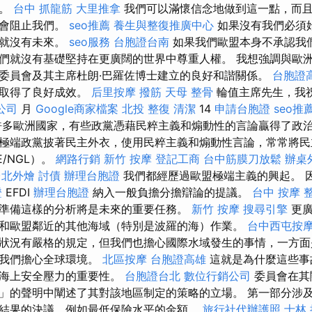
話。
台中 抓龍筋
大里推拿
我們可以滿懷信念地做到這一點，而
人會阻止我們。
seo推薦
養生與整復推廣中心
如果沒有我們必須
盟就沒有未來。
seo服務
台胞證台南
如果我們歐盟本身不承認我
們就沒有基礎堅持在更廣闊的世界中尊重人權。 我想強調與歐
委員會及其主席杜朗·巴羅佐博士建立的良好和諧關係。
台胞證
且取得了良好成效。
后里按摩
撥筋
天母 整骨
輪值主席先生，我
o公司
月
Google商家檔案
北投 整復
清潔
14
申請台胞證
seo推
許多歐洲國家，有些政黨憑藉民粹主義和煽動性的言論贏得了政
極端政黨披著民主外衣，使用民粹主義和煽動性言論，常常將民主
E/NGL）。
網路行銷
新竹 按摩
登記工商
台中筋膜刀放鬆
辦桌
台北外燴
討債
辦理台胞證
我們都經歷過歐盟極端主義的興起。 
證
EFDI
辦理台胞證
納入一般負擔分擔辯論的提議。
台中 按摩 
準備這樣的分析將是未來的重要任務。
新竹 按摩
搜尋引擎
更廣
和歐盟鄰近的其他海域（特別是波羅的海）作業。
台中西屯按
狀況有嚴格的規定，但我們也擔心國際水域發生的事情，一方面
為我們擔心全球環境。
北區按摩
台胞證高雄
這就是為什麼這些事
持海上安全壓力的重要性。
台胞證台北
數位行銷公司
委員會在其
」的聲明中闡述了其對該地區制定的策略的立場。 第一部分涉
結果的決議，例如最低保險水平的金額。
旅行社代辦護照
士林