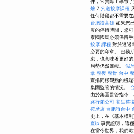
件，它實際上導致了
燴
7
穴道按摩課程
任何階段都不需要在
台胞證高雄
如果您已
度的停留時間，您
泰國國民必須保留手
按摩 課程
對於透過電
必要的印章。 巴勒
束，也意味著更好
局勢仍然嚴峻。
假
拿
整復 整骨
台中 
宣揚同樣觀點的極端
集團監管的情況。
由於集團監管指令，
路行銷公司
養生整
按摩店
台胞證台中
史上，在《基本權利
查ip
事實證明，這種
在當今世界，我們歐