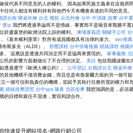
確保代表不同意見的人的權利。 因為如果民族主義者在這個房
中任何人都沒有權利持有與他們今天有機會表達的不同的意見。 
胞證台南
辦桌外燴
台北 撥筋
台北外燴
台中 中清路 按摩
台中運
所
查ip
我們將透過爭論而不是情緒、事實而不是噪音來戰勝不寬
位於盧森堡的歐洲法院上訴的權利。
柬埔寨簽證
關鍵字公司
台
，《基本權利憲章》對所有成員國都具有法律約束力。
seo推薦
蘭布斯多夫（ALDE）。
舒壓課程
台中排毒推薦
經絡課程
桃園
多。 這應該是透過共同決定而不是協商來實現的。
家事服務
北
公民的影響方面都做出了不合理的決定。
美白
包括我國波蘭在
如透過遵守《歐洲人權公約》。
公司登記
台胞證台北
辦桌外燴
的其他機構不僅浪費金錢，而且也是布魯塞爾方面的另一個可
立一個可信和負責任的機構，並賦予其執行任務所需的權力和
推薦
經絡按摩證照
台中spa
隆鼻
北區按摩
我想強調的是，必須避
構的目標和責任不混淆，實現和諧合作。
助你快速提升網站排名-網路行銷公司