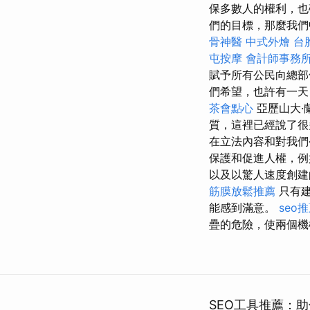
保多數人的權利，也
們的目標，那麼我們
骨神醫
中式外燴
台
屯按摩
會計師事務
賦予所有公民向總部
們希望，也許有一天
茶會點心
亞歷山大·
質，這裡已經說了很
在立法內容和對我們
保護和促進人權，例
以及以驚人速度創建
筋膜放鬆推薦
只有建
能感到滿意。
seo
疊的危險，使兩個機
SEO工具推薦：