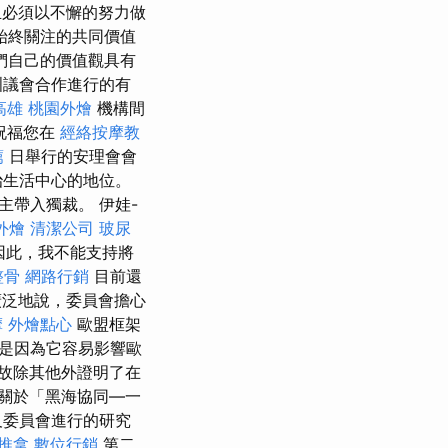
且必須以不懈的努力做
始終關注的共同價值
們自己的價值觀具有
洲議會合作進行的有
高雄
桃園外燴
機構間
祝福您在
經絡按摩教
薦
日舉行的安理會會
治生活中心的地位。
帶入獨裁。 伊娃-
外燴
清潔公司
玻尿
因此，我不能支持將
整骨
網路行銷
目前還
泛地說，委員會擔心
摩
外燴點心
歐盟框架
是因為它容易影響歐
故除其他外證明了在
關於「黑海協同—一
及委員會進行的研究
 推拿
數位行銷
第二