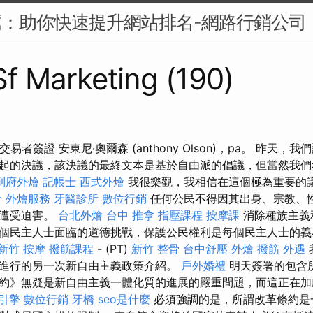
薦：助你快速提升網站排名-網路行銷公司
 Sf Marketing (190)
1 交易者簽證 安東尼·奧爾森 (anthony Olson)，pa。 昨天
起的決議，該決議的最終文本是基於自由派的倡議，但當然我們
到府外燴
記帳士
西式外燴
我很樂觀，我相信在這個極為重要的
骨
外燴服務
牙醫診所
數位行銷
任何公民不得因其出身、宗教、
而遭受迫害。
台北外燴
台中 推拿
指壓課程
按摩課
消除種族主義
個民主人士面臨的道德挑戰，保護公民權利是每個民主人士的義務
新竹 按摩
撥筋課程
- (PT)
新竹 整骨
台中舒壓
外燴
撥筋
外遇
進行的另一次新自由主義政策介紹。
戶外婚禮
明天簽署的包含
約》無疑是新自由主義一體化質的進展的嚴重問題，而這正在加
引擎
數位行銷
牙橋
seo是什麼
必須強調的是，所謂改革條約是