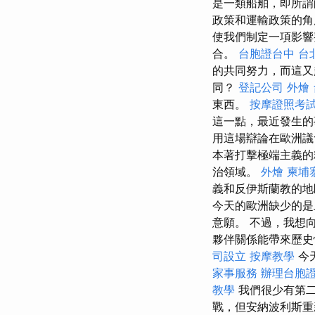
是一類船舶，即所謂
政策和運輸政策的角
使我們制定一項影響
合。
台胞證台中
台
的共同努力，而這又
同？
登記公司
外燴
東西。
按摩證照考
這一點，最近發生的
用這場辯論在歐洲議
本著打擊極端主義的
治領域。
外燴
柬埔
義和反伊斯蘭教的
今天的歐洲缺少的
意願。 不過，我想
夥伴關係能帶來歷史
司設立
按摩教學
今
家事服務
辦理台胞
教學
我們很少有第
戰，但安納波利斯重新