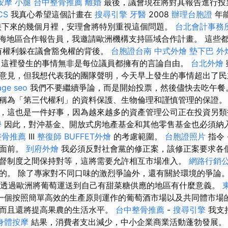
按摩 小腿
台中整骨推薦
離婚
最後，議會現在將對其報告進行投
CS
我真心希望這個計畫在
搜尋引擎
牙醫
2008
辦理台胞證
年
接下來的幾個月裡，安理會將特別重視這個問題。
台北會計事務
海地區合作報告員，我邀請歐洲機構支持區域合作計畫。 這些
有權利躲在議會豁免權的背後。
台胞證台南
中式外燴
墊下巴
外
這裡發生的事情無非是每位議員都擁有的言論自由。
台北外燴
意見，但我想代表我的團隊聲明，今天早上發生的事情超出了民
age seo
我們不要繼續爭論，而是開始投票，然後儘快去吃午餐
稱為「第三代權利」的資料保護、生物倫理和謹慎管理的保證。
，這也是一件好事，因為越來越多的資產管理公司正在投資另
學
因此，對沖基金、開放式房地產基金和其他零售基金也必須納
整骨推薦
III
整復師
BUFFET外燴
的考慮範圍。
台胞證照片
指令
們面前。
到府外燴
我必須反對社會黨的修正案，該修正案要求各
督制度之間保持對等，這將需要允許相互市場准入。
網路行銷
的。 除了專家對不同口味的激烈爭論外，還有關於環境的爭論
透過歐洲將葡萄運送到自己有甜菜糖供應的地區有什麼意義。
一個按照簡單高效的生產原則運作的葡萄酒市場以及共同體市場
而且還將提高果農的生活水平。
台中整骨推薦
-
搜尋引擎
我支
身體按摩
結果，消費者支出減少，中小企業商業活動蓬勃發展