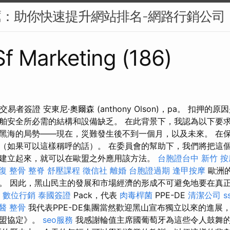
薦：助你快速提升網站排名-網路行銷公司
 Sf Marketing (186)
1 交易者簽證 安東尼·奧爾森 (anthony Olson)，pa。 扣押
舶安全所必需的結構和設備缺乏。 在此背景下，我認為以下要求
黑海的局勢——現在，災難發生後不到一個月，以及未來。 在
（如果可以這樣稱呼的話）。 在委員會的幫助下，我們將把這
建立起來，就可以在歐盟之外應用該方法。
台胞證台中
新竹 按
復 整骨
整脊
舒壓課程
徵信社
離婚
台胞證過期
逢甲按摩
歐洲
。 因此，黑山民主的發展和市場經濟的形成不可避免地要在真
s
數位行銷
泰國簽證
Pack，代表
肉毒桿菌
PPE-DE
清潔公司
s
醫 整骨
我代表PPE-DE集團當然歡迎黑山宣布獨立以來的進展
結盟協定》。
seo服務
我感謝輪值主席國葡萄牙為這些令人鼓舞