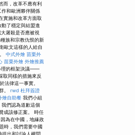
然而，改革不應有利
工作和歐洲夥伴關係
在實施和改革方面取
啟動了穩定與結盟進
認大屠殺是否應被視
種族和宗教仇恨的新
衛歐文這樣的人給自
好。
中式外燴
苗栗外
心
苗栗外燴
外燴推薦
心理的框架決議——
採取同樣的措施來反
自於法律這一事實。
社群。
rwd
杜拜簽證
外燴自助餐
我們小組
我們認為道歉這個
贊成該修正案。 時任
，因為在中國，地緣政
題時，我們需要中國
地提出和討論人權問