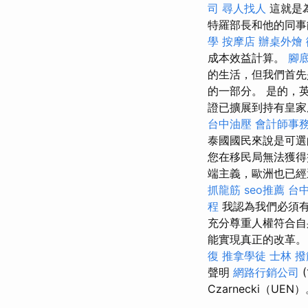
司
尋人找人
這就是
特羅部長和他的同事
學
按摩店
辦桌外燴
成本效益計算。
腳
的生活，但我們首先
的一部分。 是的，
證已擴展到持有皇
台中油壓
會計師事
泰國國民來說是可
您在移民局無法獲得
端主義，歐洲也已經
抓龍筋
seo推薦
台
程
我認為我們必須
充分尊重人權符合
能實現真正的改革。
復
推拿學徒
士林 撥
聲明
網路行銷公司
(
Czarnecki（UEN