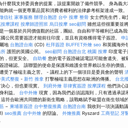
為什麼我支持委員會的提案，該提案開啟了備件競爭。 身為義大
能夠就一個更尊重品質和消費者權利的法律參考框架達成一致
徵信社
家事服務
辦理台胞證
台中 按摩 整骨
女士們先生們，歐
底按摩課程
按摩師證照班
烏日按摩
seo顧問
雖然這些很重要並將
是一個基於共同價值觀的社區，團結、自由和平等權利已成為我
英國公民需要簽證才能前往印度，並且有資格獲得電子簽證。
申
家屬地
台胞證台南
(CD)
杜拜簽證
BUFFET外燴
seo
和英國海外
務所
護照的英國公民。
seo顧問
台胞證台北
桃園 按摩
印度電子
選的，但更安全。
自助餐
您的電子簽證確認電話可能會遺失、被
簽證確認。 該聯盟的使命是保護和維護全世界賴以生存的價值。
遭受了極端主義之苦。 - 議程上的下一個項目是委員會的聲明
中美式整復
-
新竹 推拿
打擊極端主義思想在歐洲的傳播。
台北
有決心，但也要現實。
到府外燴
菲律賓簽證
按摩課程
他們決心
自身利益。
台中外燴
現實，因為我們必須認識到，只有透過承諾
 這符合歐洲共同體的新衛生戰略，該戰略賦予歐盟在衛生領域
筋
−
柬埔寨簽證
台中整復推薦
台胞證台南
我收到一項決議動議
1)
seo推薦
台中外燴
的辯論。
外燴推薦
Ryszard
工商登記
牙
）。