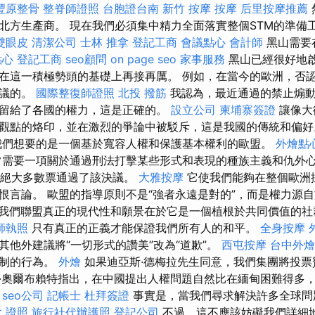
豐原整骨
整脊師證照
台胞證台南
新竹 按摩
按摩
后里按摩推薦
北方生產商。 現在我們必須集中精力全面落實整個STM的準備
雙眼皮
清潔公司
士林 推拿
登記工商
會議點心
會計師
黑山需要
點心
登記工商
seo顧問
on page seo
家事服務
黑山已經很好地
在這一積極勢頭的基礎上再接再厲。 例如，在當今的歐洲，否
爭議的。
國際整復師證照
北投 撥筋
我認為，最近通過的禁止煽動
留給了各國的權力，這是正確的。
設立公司
柬埔寨簽證
讓像大
觀點的烙印，並在激烈的爭論中被駁斥，這是我國的傳統和偏
我們想要的是一個基於寬容人權和保護基本權利的歐盟。
外燴點
需要一項關於通過刑法打擊某些形式和表現的種族主義和仇外
日以絕大多數票通過了該決議。
大雅按摩
它使我們能夠在整個歐洲
恨言論。 歐盟的指導原則不是“強者永遠是對的”，而是權力源
我們聯盟真正的現代性和願景在於它是一個植根於共同價值的
師執照
只有真正的正義才能保證我們所有人的和平。
全身按摩
其他外建議將“一切形式的讚美”改為“道歉”。
西屯按摩
台中外燴
遏制的行為。
外燴
如果迪亞斯·德梅拉先生同意，我們集團將投票
·奧爾布賴特指出，在中國提出人權問題自然比在緬甸困難得多
。
seo公司
記帳士
杜拜簽證
事實是，當我們尋求解決許多全球問
 證照
旅行社代辦護照
登記公司
不過，這不應該妨礙我們詳細