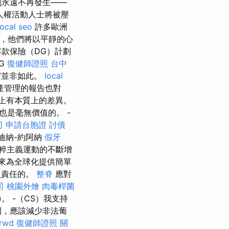
劇永遠不再發生——
人權活動人士將被壓
local seo
許多歐洲
，他們將以平靜的心
款保險（DG）計劃
G
復健師證照
台中
實並非如此。
local
產管理的報告也對
構上有本質上的差異。
是毫無價值的。 -
司
申請台胞證
討債
阿迪納-約阿納
假牙
粹主義運動的不斷增
來為全球化提供簡單
負責任的。
整脊
應對
司
桃園外燴
肉毒桿菌
。 -（CS）我支持
利，應該減少非法葡
rwd
復健師證照
關