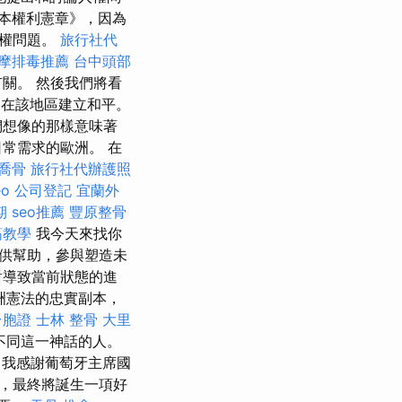
本權利憲章》，因為
人權問題。
旅行社代
摩排毒推薦
台中頭部
關。 然後我們將看
終在該地區建立和平。
們想像的那樣意味著
常需求的歐洲。 在
喬骨
旅行社代辦護照
eo
公司登記
宜蘭外
期
seo推薦
豐原整骨
筋教學
我今天來找你
供幫助，參與塑造未
對導致當前狀態的進
洲憲法的忠實副本，
台胞證
士林 整骨
大里
不同這一神話的人。
，我感謝葡萄牙主席國
，最終將誕生一項好