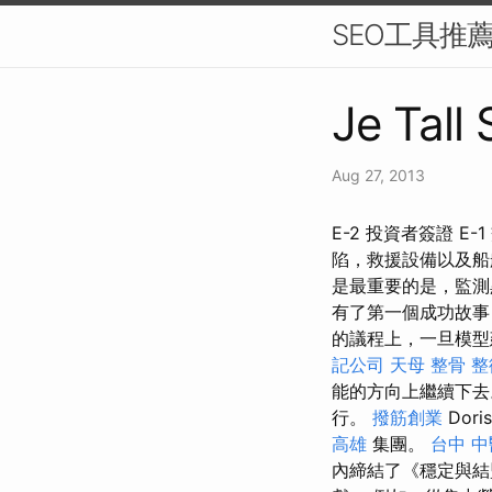
SEO工具推
Je Tall
Aug 27, 2013
E-2 投資者簽證 E-
陷，救援設備以及船
是最重要的是，監測
有了第一個成功故事
的議程上，一旦模型
記公司
天母 整骨
整
能的方向上繼續下去
行。
撥筋創業
Dori
高雄
集團。
台中 中
內締結了《穩定與