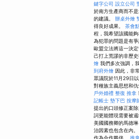
鍵字公司
設立公司
於南方生產商而不是
的建議。
辦桌外燴
得良好成果。
茶會
程，我希望該國能夠
為犯罪的問題是有
歐盟立法將這一決定
己打上荒謬的非歷史
燴
我們多次強調，
到府外燴
因此，非常
眾議院於11月29
對種族主義思想和仇
戶外婚禮
整復 推拿
記帳士
墊下巴
按摩
提出的口頭修正案除
詞更能體現需要被
美國國務卿的馬德琳
治因素也包含在內
作為合作夥伴。
推拿