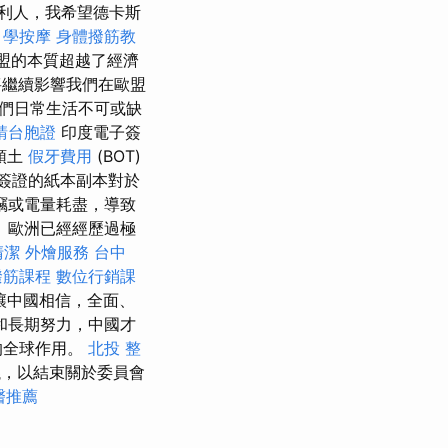
利人，我希望德卡斯
。
學按摩
身體撥筋教
盟的本質超越了經濟
繼續影響我們在歐盟
們日常生活不可或缺
請台胞證
印度電子簽
領土
假牙費用
(BOT)
簽證的紙本副本對於
竊或電量耗盡，導致
 歐洲已經經歷過極
清潔
外燴服務
台中
撥筋課程
數位行銷課
讓中國相信，全面、
和長期努力，中國才
的全球作用。
北投 整
，以結束關於委員會
醫推薦