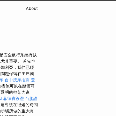
About
的原因是安全航行系統有缺
尤其重要。 首先也
保加利亞，我們已經
個問題保留在主席國
摩
台中按摩推薦
登
的措施可以在幾個可
正透明的框架內進
sl
菲律賓簽證
台胞證
，這導致在很短的時間
的步驟所做的重大貢