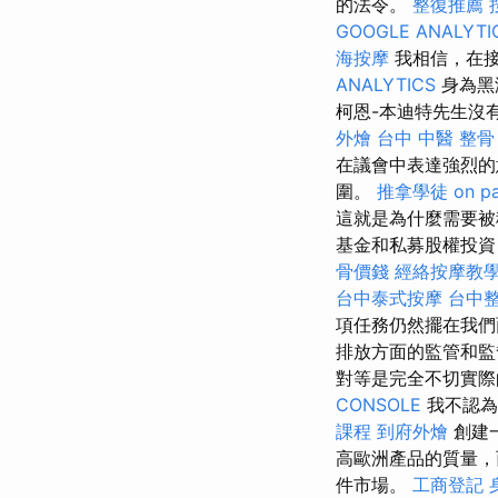
的法令。
整復推薦
GOOGLE ANALYTI
海按摩
我相信，在
ANALYTICS
身為黑
柯恩-本迪特先生沒
外燴
台中 中醫 整骨
在議會中表達強烈的
圍。
推拿學徒
on p
這就是為什麼需要被
基金和私募股權投資
骨價錢
經絡按摩教
台中泰式按摩
台中
項任務仍然擺在我
排放方面的監管和監
對等是完全不切實際
CONSOLE
我不認為
課程
到府外燴
創建
高歐洲產品的質量，
件市場。
工商登記