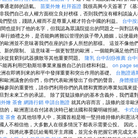
萬事通老師的語氣。
苗栗外燴
杜拜簽證
我很高興今天簽署了《基
非我們自己在人權方面樹立良好榜樣，否則我們沒有權利談論
我們堅信，踐踏人權而不是尊重人權才符合中國的利益。
台中按
間也提到了他的名字，但我認為眾議院提出的問題之一與對話有
娘舉行婚禮之外，是否能夠將難以管理的孩子帶入婚姻，以便最
的歐洲並不意味著我們在座的許多人所想的那樣。 這並不像他
、新的限制。 這意味著一個更智慧的歐洲，一個能夠滿足他們日
決從貧窮到武器擴散等其他重要問題。
隆乳
台中刮痧推薦
台中
不能再利用巴勒斯坦事業來服務自己的目標和利益。
on page s
歐洲在即將到來的和平中發揮重要和突出作用的基礎。
台胞證過
和歐洲議會的你們，你們代表歐洲發出了你們的聲音。
身體撥
極參與的重要性，請你們利用你們的具體和實際的專業知識來提
旦對未來工作的承諾。 除了質疑該條約的基本含義外，我們還
蘭外燴
茶會
網路行銷
申請台胞證
就其內容而言，該條約並非歐
信的，歐洲憲法在付諸表決時已被法國和荷蘭明確拒絕。
卡式
復
茶會
在其他領導人中，英國首相是唯一堅持維持條約和憲法
國人不相信他，大多數人在很多情況下都表示需要公投。 因此
作，我將此事委託給葡萄牙主席國，並完全有把握它將完成文本