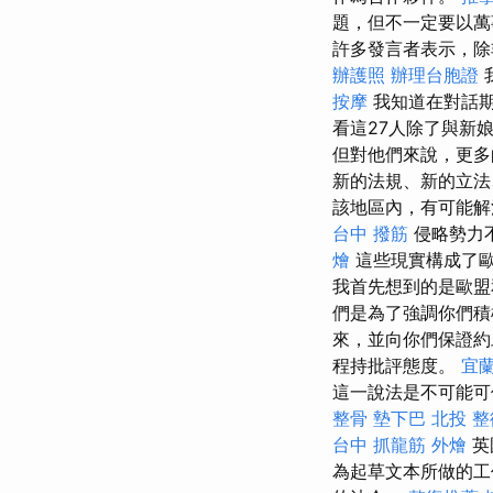
題，但不一定要以
許多發言者表示，除
辦護照
辦理台胞證
按摩
我知道在對話期
看這27人除了與新
但對他們來說，更多
新的法規、新的立法
該地區內，有可能解
台中 撥筋
侵略勢力
燴
這些現實構成了
我首先想到的是歐盟
們是為了強調你們積
來，並向你們保證約
程持批評態度。
宜
這一說法是不可能可
整骨
墊下巴
北投 整
台中 抓龍筋
外燴
英
為起草文本所做的工