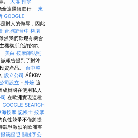
票。
天母 推拿
能全速繼續進行。
東
所
GOOGLE
都是對人的侮辱，因此
燴
台胞證台中
桃園
雖然我們歡迎有機會
主機構所允許的範
。
美白
按摩師執照
 該報告提到了對沖
類投資產品。
台中整
入
設立公司
ÁÉKBV
公司設立
-
外燴
這
個成員國在使用私人
公司
在歐洲實現這種
。
GOOGLE SEARCH
東海按摩
記帳士
按摩
的良性競爭不僅將提
持競爭激烈的歐洲零
。
撥筋證照
關鍵字公