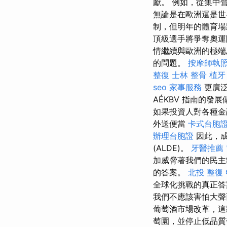
獻。 例如，從集中
無論是在歐洲還是
制，但明年的體育場
頂級選手將爭奪奧
情繼續與歐洲的極端
的問題。
按摩師執
整復
士林 整骨
植牙
seo
家事服務
更廣泛
AÉKBV 指南的
如果投資人對各種金
外送便當
卡式台胞
辦理台胞證
因此，成
(ALDE)。
牙醫推薦
加威脅著我們的民
的答案。
北投 整復
全球化挑戰的真正答
我們不應該害怕大聲而
葡萄酒市場改革，這
萄園，並停止低品質