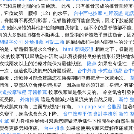
下巴和肩膀之間的位置通話。 此後，只有椎骨形成的椎管圍繞著
，它位於第二腰椎（L2）的水平。
台中西屯按摩
杜拜簽證
電話
，脊髓將不再受到影響，但脊髓神經可能會受損，因此下肢感覺
眼皮
雖然身體的其他部位能夠自我修復，但不幸的是脊髓卻不能
內的大多數細胞都會不斷再生，但受損的脊髓幾乎無法癒合，因
關鍵字公司
外燴推薦
登記工商
疤痕組織和神經內部發生的分子
幸的是，脊髓損傷是永久性的。
html
泰國簽證
相較之下，脊髓是
一次的按摩可以幫助您在活動或比賽後保持良好的體形並更快地
次或兩次以上的治療才能保持最佳狀態。
隆鼻
如果您有慢性、
一次，但這也取決於您的身體感覺。
台中外燴
卡式台胞證
台中
傷後，治療師可能會建議您在康復期間每週按摩一次或兩次。
體溫，突然站立會使身體搖晃，因為血壓必須升高，身體才有
穴道按摩課程
牙醫推薦
按摩後頭暈是很常見的。 冷空氣會引發
血流受限。
外燴推薦
這是身體減少熱量流失的自然反應。
新竹 
導致肌肉疼痛，進而導致頸部疼痛。
on page seo
台胞證
隨著
永久變平，身高也會永久下降。
台中按摩平價
會計事務所
新竹 
引擎
重力脊椎伸展凳可幫助您體驗陸地條件下椎間盤的自然生長
會變得更疲勞和疼痛。
台中 推拿
如果您使用按摩來緩解疼痛或其