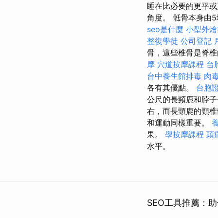
睡在比必要的更平或
角度。 骶骨本身由
seo是什麼
小型外燴
整復學徒
公司登記
骨，這些椎骨是脊椎
摩
穴道按摩課程
台
台中養生館排毒
肉
各有其優點。
台胞
公尺的長頸鹿和脖子
右，而長頸鹿的頸椎
和運動同樣重要。
果。
學按摩課程
頭
水平。
SEO工具推薦：