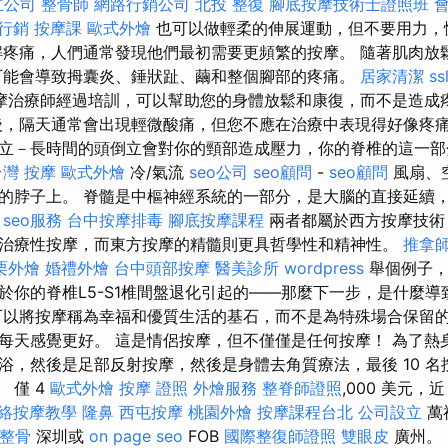
立公司
整骨師
網路行銷公司
北投 整復
腳底按摩技術士證照班
行銷
按摩課
歐式外燴
也可以做輕柔的伸展運動，但不要用力，
解疼痛，人們通常發現他們最初需要更頻繁的按摩。 隨著肌肉放
可能會導致拇囊炎、錘狀趾、繭和整個腳部的疼痛。
居家清潔
ss
摩治療師經過培訓，可以幫助您的身體放鬆和康復，而不是造成
，隔天通常會出現輕微酸痛，但您不應在治療中表現得好像疼
立－長時間的頭倒立會對你的頸部造成壓力，你的脊椎的這一部
台灣 按摩
歐式外燴
冷/氣流
seo公司
seo顧問
-
seo顧問
風扇、
的脖子上。 脊髓是中樞神經系統的一部分，是大腦的直接延續
。
seo服務
台中按摩排毒
腳底按摩課程
兩者都屬於西方按摩技術
治療性按摩，而東方按摩的精髓則更具哲學性和精神性。
推拿
栗外燴
婚禮外燴
台中頭部按摩
醫美診所
wordpress
舉個例子，
你的脊椎L5-S1椎間盤退化引起的——那麼下一步，是什麼導致
可以將按摩稱為幸福和優質生活的基石，而不是為特殊場合保留的
每天感覺更好。 這是情侶按摩，但不僅僅是任何按摩！ 為了熱
浴，然後是足部反射按摩，然後是身體去角質療法，最後 10 名
。 僅 4
歐式外燴
按摩 證照
外燴服務
整脊師證照
,000 美元，近 o
絡按摩教學
隆鼻
西屯按摩
桃園外燴
按摩課程台北
公司設立
萬
 整骨
深圳或
on page seo
FOB
國際整復師證照
雙眼皮
廣州。