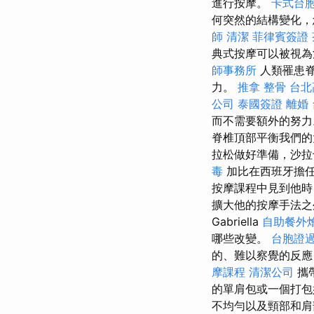
進行按摩。
卡式台
何突然的結構變化，
師
清潔
菲律賓簽證
典式按摩可以被視為
師事務所
人類罹患脊
力。
推拿 整骨
台北
公司
泰國簽證
離婚
而不需要額外的努
脊椎頂部平衡我們的
拉松做好準備，沙拉
毒
加比在西班牙擔
按摩課程中見到他時
擴大他的按摩手法之
Gabriella
自助餐外
哪些改變。
台胞證
的、難以察覺的反應
摩課程
清潔公司
攜
的單肩包或一個打
不均勻以及頸部和肩