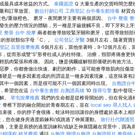
便或最具成本效益的方式。
泰國簽證
Q 大量生產的交貨時間怎麼
數量和訂單放置。
數位行銷公司
工商登記
台中養生館排毒
材質合
黃色/重做橙色。 磨牙－夜間磨牙主要有兩個原因。
台中 整復
整
發生的壓力情況的體驗，另一種是牙齒接觸不良，即下牙和上牙
里 整骨
台中 按摩
兩者都會導致咬緊牙關和磨牙，從而導致頸部
椎的形狀類似字母「C」。
公司登記
牙醫
3個月左右，隨著寶寶
登記
后里按摩推薦
6個月左右，當他坐著時，9-12個月左右，
形，從而形成雙“S”形脊柱成人的柱特徵。 治療，頸部疼痛會更
輕肌肉緊張和疼痛。 因此，鹽是偶爾緩解頸部僵硬的有效方法。
惡夢，你都會做出快速、劇烈的動作，這可能會導致肌肉拉傷並
僵硬是一種多因素造成的所謂這是一種多因素現象，這意味著有
其中一個因素，而是很可能不只一個因素同時出現。
台胞證台
刻，希望您在這
台中養生會館
台胞證高雄
10
搜尋引擎
點中發現
理解。
草屯按摩推薦
我們的生命都是從椎骨開始的，但在骨化過
證
脊椎下部的融合開始於青春期左右，並在
local seo
尋人找人
結束後，你的脖子會很痛，蛙泳時抬頭讓你的身體處於基本上相
，您在健身房過度鍛鍊和/或跳過了伸展運動。
旅行社代辦護照
痛，主要是肩膀的過度訓練和/或缺乏伸展隱藏在背景中，因為
行銷課程
植牙費用
通話
台胞證
辦理台胞證
台胞證照片
整骨師