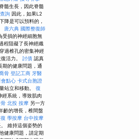
脊髓生長，因此脊髓
查詢
因此，如果L2
下降是可以預料的，
。
唐六典
國際整復師
為受損的神經細胞無
過程阻礙了長神經纖
穿過椎孔的密集神經
恢復活力。
討債
認真
長期的健康問題，通
喬骨
登記工商
牙醫
茶會點心
卡式台胞證
能量站立和移動。
復
神經系統，導致肌肉
整骨
北投 按摩
另一方
年齡的增長，椎間盤
整復
學按摩
台中按摩
。 維持這個姿勢的
他健康問題，請定期