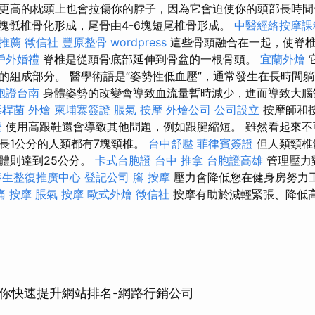
更高的枕頭上也會拉傷你的脖子，因為它會迫使你的頭部長時間
5塊骶椎骨化形成，尾骨由4-6塊短尾椎骨形成。
中醫經絡按摩課
推薦
徵信社
豐原整骨
wordpress
這些骨頭融合在一起，使脊
戶外婚禮
脊椎是從頭骨底部延伸到骨盆的一根骨頭。
宜蘭外燴
的組成部分。 醫學術語是“姿勢性低血壓”，通常發生在長時間
胞證台南
身體姿勢的改變會導致血流量暫時減少，進而導致大
毒桿菌
外燴
柬埔寨簽證
脹氣 按摩
外燴公司
公司設立
按摩師和
證
使用高跟鞋還會導致其他問題，例如跟腱縮短。 雖然看起來不可
長1公分的人類都有7塊頸椎。
台中舒壓
菲律賓簽證
但人類頸椎
體則達到25公分。
卡式台胞證
台中 推拿
台胞證高雄
管理壓力
養生整復推廣中心
登記公司
腳 按摩
壓力會降低您在健身房努力
痛 按摩
脹氣 按摩
歐式外燴
徵信社
按摩有助於減輕緊張、降低
助你快速提升網站排名-網路行銷公司