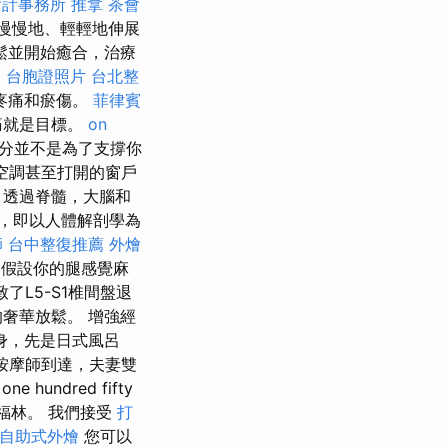
會計事務所
推拿
茶會
慢慢地、輕輕地伸展
鬆並開始癒合，治療
l
台胞證照片
台北整
疼痛和瘀傷。
菲律賓
痛就是目標。
on
分並不是為了支撐你
空調甚至打開的窗戶
，透過脊髓，大腦和
，即以人體解剖學為
師
台中整復推薦
外燴
假設你的腿感覺麻
了L5-S1椎間盤退
奢華放鬆。 增強經
身，先是日式風呂
按摩師到達，夫妻雙
ne hundred fifty
福林。 我們接受
打
自助式外燴
您可以