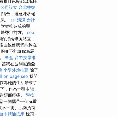
者腳趾或腳部出現任
公司設立
台北整復
相結合，這意味著瑞
後果。
ssl
清潔
會計
走對脊椎造成的壓
位於臀部前方。
seo
間保持兩條腿站立，
椎曲線使我們能夠在
短跑並不能讓你為馬
響。
餐盒
台中按摩排
摩
當我在波利尼西亞
燴
小型外燴推薦
除了
學
on page seo
我問
工作為她的生活帶來了
況下，作為一種本能
導致頸部疼痛。
學按
您一側攜帶一個沉重
致不平衡、肌肉負荷
台中精油按摩
枕頭－