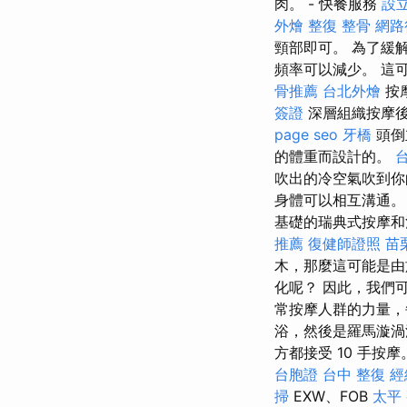
肉。 - 快餐服務
設
外燴
整復 整骨
網路
頸部即可。 為了緩
頻率可以減少。 這
骨推薦
台北外燴
按
簽證
深層組織按摩後
page seo
牙橋
頭倒
的體重而設計的。
吹出的冷空氣吹到你
身體可以相互溝通
基礎的瑞典式按摩和
推薦
復健師證照
苗
木，那麼這可能是由於
化呢？ 因此，我們
常按摩人群的力量，
浴，然後是羅馬漩渦
方都接受 10 手按摩
台胞證
台中 整復
經
掃
EXW、FOB
太平