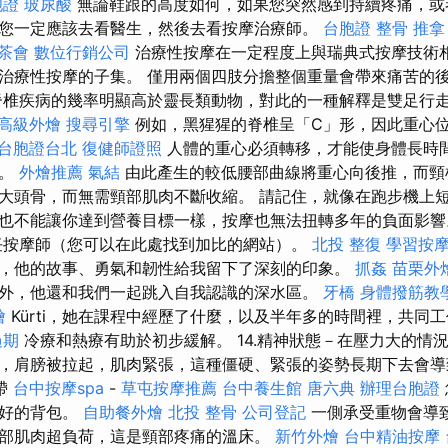
胞證
玻尿酸
無論鞋跟的高度如何，如果您突然感到持續疼痛，或
您一定應該去看醫生，然後去看按摩治療師。
台胞證
整骨 推拿
茶會
數位行銷公司
治療性按摩在一定程度上與瑞典式按摩技術
治療性按摩的子集。 僅用兩個四肢分擔整個重量會帶來痛苦的
椎疾病的幾率明顯高於靈長類動物，對此的一種解釋是雙足行
高級外燴
搜尋引擎
例如，黑猩猩的脊椎呈「C」形，因此重心
台胞證台北
復健師證照
人體的重心必須轉移，才能使身體長時
力。
外燴推薦
氣結
由此產生的較低腰部曲線將重心向後推，而頸
大頭骨，而無需頸部肌肉不斷收縮。 請記住，就像在跑步機上
也不能讓你達到營養目標一樣，按摩也無法扭轉多年的負面影
任按摩師（您可以在此處找到加比的網站）。
北投 整復
學習按
，他的故事、勇氣和韌性給我留下了深刻的印象。
抓姦
苗栗外
外，他還和我們一起跳入自我認識的深水區。
牙橋
身體撥筋教
燴
Kürti，她在課程中經歷了什麼，以及半年多的時間裡，共同
過期
冷療和熱療有助於初步緩解。 14.精神狀態－在壓力大的情
，肩膀被拉起，肌肉緊張，這種僵硬、緊張的姿勢長期下去會
帶
台中按摩spa
-
草屯按摩推薦
台中養生館
唐六典
辦理台胞證
包好的背包。
自助餐外燴
北投 整骨
公司登記
一側承受重物會導
部肌肉超負荷，這是頸部疼痛的溫床。
新竹外燴
台中精油按摩