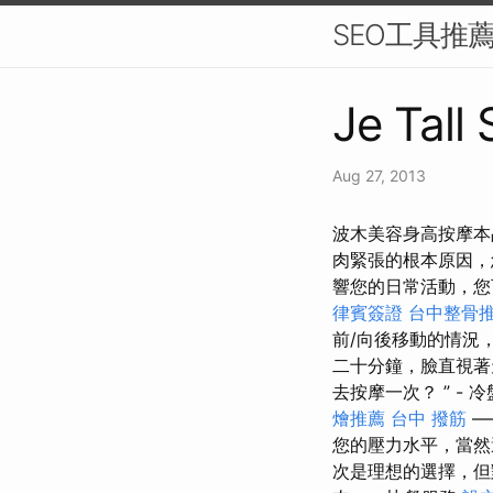
SEO工具推
Je Tall
Aug 27, 2013
波木美容身高按摩本
肉緊張的根本原因，
響您的日常活動，您
律賓簽證
台中整骨
前/向後移動的情況
二十分鐘，臉直視著
去按摩一次？ ” - 
燴推薦
台中 撥筋
—
您的壓力水平，當
次是理想的選擇，但