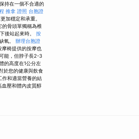
保持在一個不合適的
程
推拿 證照
台胞證
椎更加穩定和承重。
它的骨頭單獨稱為椎
躺下後站起來時。
按
腦缺氧。
辦理台胞證
按摩椅提供的按摩也
能，但脖子長2-3
體的高度在1公分左
對於您的健康與飲食
工作和適當營養的結
高血壓和體內皮質醇