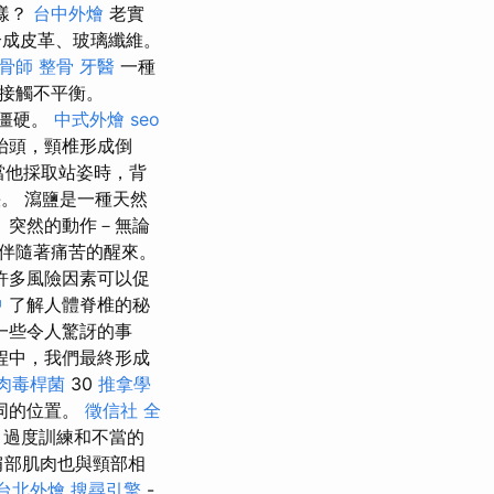
樣？
台中外燴
老實
成皮革、玻璃纖維。
骨師
整骨
牙醫
一種
接觸不平衡。
僵硬。
中式外燴
seo
抬頭，頸椎形成倒
當他採取站姿時，背
快。 瀉鹽是一種天然
 突然的動作－無論
伴隨著痛苦的醒來。
許多風險因素可以促
中
了解人體脊椎的秘
一些令人驚訝的事
程中，我們最終形成
肉毒桿菌
30
推拿學
同的位置。
徵信社
全
過度訓練和不當的
肩部肌肉也與頸部相
台北外燴
搜尋引擎
-