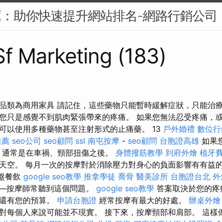
薦：助你快速提升網站排名-網路行銷公司
 Sf Marketing (183)
品類為商用家具 請記住，這些藥物只能暫時緩解症狀，只能治
您只是感覺不到肌肉緊張帶來的疼痛。 如果您無法忍受疼痛，
可以使用多種藥物甚至注射形式的止痛藥。 13
戶外婚禮
數位行
推薦
seo公司
seo顧問
ssl
南屯按摩
-
seo顧問
台胞證高雄
如果
，通常是在車禍、頸部扭傷之後。
身體撥筋教學
到府外燴
植牙
天空。 每月一次的按摩對於消除壓力對身心的負面影響有有益的
冷盤餐飲
google seo教學
推拿學徒
喬骨
醫美診所
台胞證台北
外
—按摩師常聽到這個問題。
google seo教學
答案取決於您的疼
然還有您的預算。
申請台胞證
經常按摩有最大的好處。
辦桌外燴
對每個人來說可能並不現實。 接下來，按摩頸部和肩部。 這樣