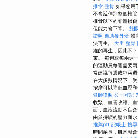
推拿 整骨
如果您用
不會延伸到整個椎管
椎骨以下的脊髓損傷
但能力會下降。
雙
證照
自助餐外燴
體
法再生。
大里 整骨
維的再生，因此不
束。 每週或每兩週
的運動員每週需要兩
常建議每週或每兩週
在大多數情況下，受
按摩可以降低血壓和
健師證照
公司登記
收緊、血管收縮、
面，血液流動不良會
由於持續的壓力而
推薦ptt
記帳士
搜尋
時間越長，肌肉就