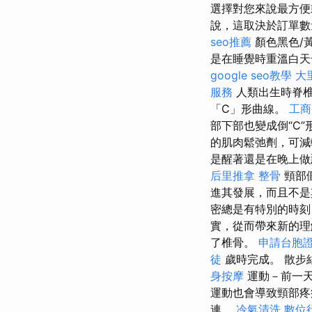
選擇對您來說最方
說，這取決於訂單
seo推薦
顏色黑色/
是在睡覺時重溫白天
google seo教學
大
服務
人類出生時脊
「C」形曲線。
工商
部下部也變成倒“C”
的肌肉鬆弛劑，可減
是醒著還是在晚上做
后里推拿
整骨
頸部
進其發展，而且不是
密總是有特別的時
實，從而帶來新的
了椎骨。
申請台胞
徒
歲時完成。 散步
身按摩
運動－前一天
運動也會導致頸部疼
連。
冷氣清洗
數位