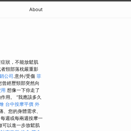
About
療症狀，不能放鬆肌
或者頸部落枕嚴重影
銷公司
.意外/受傷
菲
您曾經歷頸部突然向
費用
想像一下你走了
作用。 “我應該多久
燴
台中按摩平價
外
痛、您的身體需求、
每週或每兩週按摩一
做可以進一步放鬆肌