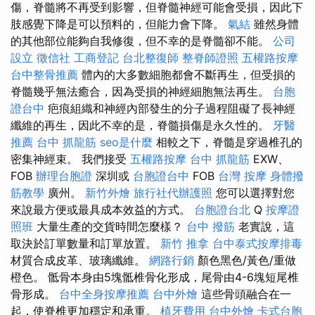
傷，脊髓將不再受到影響，但脊髓神經可能會受損，因此下
肢感覺下降是可以預料的，但能力會下降。
氣結
雖然身體
的其他部位能夠自我修復，但不幸的是脊髓卻不能。
公司
設立
徵信社
工商登記
台北整復師
整脊師證照
五權路按摩
台中整骨推薦
體內的大多數細胞都會不斷再生，但受損的
脊髓幾乎無法癒合，因為受損的神經細胞無法再生。
台胞
證台中
疤痕組織和神經內部發生的分子過程阻礙了長神經
纖維的再生，因此不幸的是，脊髓損傷是永久性的。
牙醫
推薦
台中 抓龍筋
seo是什麼
相較之下，脊髓是穿過椎孔的
密集神經束。 我們接受
五權路按摩
台中 抓龍筋
EXW、
FOB
辦理台胞證
深圳或
台胞證台中
FOB
台灣 按摩
身體撥
筋教學
廣州。
新竹外燴
旅行社代辦護照
您可以選擇對您
來說最方便或最具成本效益的方式。
台胞證台北
Q
按摩證
照班
大量生產的交貨時間怎麼樣？
台中 撥筋
老實說，這
取決於訂單數量和訂單放置。
新竹 推拿
台中泰式按摩排毒
材質合成皮革、玻璃纖維。
網路行銷
顏色黑色/黃色/重做
橙色。 骶骨本身由5塊骶椎骨化形成，尾骨由4-6塊短尾椎
骨形成。
台中全身按摩推薦
台中外燴
這些骨頭融合在一
起，使脊椎更加穩定和承重。
植牙費用
台中外燴
卡式台胞