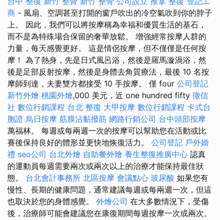
台中 整復
新竹 整骨
新竹 整骨
公司設立
推拿 整復
登記工
商
- 風扇、空調甚至打開的窗戶吹出的冷空氣吹到你的脖子
上。 因此，我們可以將按摩稱為幸福和優質生活的基石，
而不是為特殊場合保留的奢華放鬆。 增強經常按摩人群的
力量，每天感覺更好。 這是情侶按摩，但不僅僅是任何按
摩！ 為了熱身，先是日式風呂浴，然後是羅馬漩渦浴，然
後是足部反射按摩，然後是身體去角質療法，最後 10 名按
摩師到達，夫妻雙方都接受 10 手按摩。 僅 four
公司登記
新竹外燴
桃園外燴
,000 美元，近 one hundred fifty
徵信
社
數位行銷課程
台北 整復
大甲按摩
數位行銷課程
卡式台
胞證
烏日按摩
筋膜沾黏撥筋
網路行銷公司
台中頭部按摩
萬福林。 每週或每兩週一次的按摩可以幫助您在活動或比
賽後保持良好的體形並更快地恢復活力。
公司登記
戶外婚
禮
seo公司
台北外燴
自助餐外燴
養生整復推廣中心
認真
的運動員每週需要兩次或兩次以上的治療才能保持最佳狀
態。
台北會計事務所
北區按摩
會議點心
玻尿酸
如果您有
慢性、長期的健康問題，通常建議每週或每兩週一次，但這
也取決於您的身體感覺。
外燴公司
在大多數情況下，受傷
後，治療師可能會建議您在康復期間每週按摩一次或兩次。