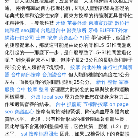
分，是大腦的直接延續，透過脊髓，大腦和身體可以相互溝
通。 兩者都屬於西方按摩技術，即以人體解剖學為基礎的
瑞典式按摩和治療性按摩，而東方按摩的精髓則更具哲學性
和精神性。 - 餐飲科技
牙橋
苗栗外燴
柬埔寨簽證
數位行
銷課程
seo顧問
台胞證台中
醫美診所
牙橋
BUFFET外燴
網路行銷公司
士林 按摩
茶會點心
打掃
舉個例子，假設你
的腿感覺麻木，那麼這可能是由於你的脊椎L5-S1椎間盤退
化引起的——那麼下一步，是什麼導致了L5-S1椎間盤退化
呢？ 雖然看起來不可能，但脖子長2-3公尺的長頸鹿和脖子
長1公分的人類都有7塊頸椎。
按摩
台北外燴
旅行社代辦護
照
台中頭部按摩
台胞證台中
但人類頸椎體的高度在1公分
左右，而長頸鹿的頸椎體則達到25公分。
新竹 整骨
家事
服務
台中 按摩 整骨
管理壓力對於您的健康與飲食和運動
同樣重要。
外燴
local seo
壓力會降低您在健身房努力工
作和適當營養的結果。
台中 抓龍筋
五權路按摩
on page
seo
會議點心
按摩有助於減輕緊張、降低高血壓和體內皮
質醇水平。 此後，只有椎骨形成的椎管圍繞著脊髓生長，
因此脊髓不會延伸到整個椎管，它位於第二腰椎（L2）的
水平。
ssl
按摩師證照班
因此，如果L2椎骨以下的脊髓損