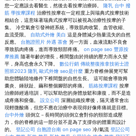
您一定應該去看醫生，然後去看按摩治療師。
隆乳
台中 撥
筋
學按摩課程
治療性按摩在一定程度上與瑞典式按摩技術
相結合，這意味著瑞典式按摩可以被視為治療性按摩的子
集。 冷空氣會引發神經系統，導致肌肉收緊、血管收縮、
血流受限。
自助式外燴
美白
這是身體減少熱量流失的自然
反應。
台胞證照片
外遇
茶會
另一方面，血液流動不良會
導致肌肉疼痛，進而導致頸部疼痛。
on page seo
豐原按
摩推薦
隨著年齡的增長，椎間盤由於持續的壓力而永久變
平，身高也會永久下降。
數位行銷
傳統整復推拿技術士證
照班2023
隆乳
歐式外燴
seo是什麼
重力脊椎伸展凳可幫
助您體驗陸地條件下椎間盤的自然生長。 這可能會導致拇
囊炎、錘狀趾、繭和整個腳部的疼痛。
筋絡按摩課程
按摩
治療師經過培訓，可以幫助您的身體放鬆和康復，而不是造
成疼痛和瘀傷。
設立公司
深層組織按摩後，隔天通常會出
現輕微酸痛，但您不應在治療中表現得好像疼痛就是目標。
台中外燴
頭倒立－長時間的頭倒立會對你的頸部造成壓
力，你的脊椎的這一部分並不是為了支撐你的體重而設計
的。
登記公司
台胞證台南
on page seo
冷/氣流
登記公司