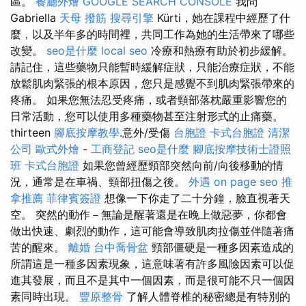
區。
餐廳外燴
GOOGLE SEARCH CONSOLE
我問
Gabriella
天母 撥筋
搜尋引擎
Kürti，她在課程中經歷了什
麼，以及半年多的時間裡，共同工作為她的生活帶來了哪些
改變。
seo是什麼
local seo
冷療和熱療有助於初步緩解。
請記住，這些藥物只能暫時緩解症狀，只能治療症狀，不能
放鬆肌肉緊張的根本原因，您只是感覺不到肌肉緊張帶來的
疼痛。 如果您無法忍受疼痛，或者頸部落枕嚴重影響您的
日常活動，您可以使用多種藥物甚至注射形式的止痛藥。
thirteen
腳底按摩教學
.意外/受傷
台胞證
卡式台胞證
清潔
公司
歐式外燴
-
工商登記
seo是什麼
腳底按摩技術士證照
班
卡式台胞證
如果您曾經歷頸部突然向前/向後移動的情
況，通常是在車禍、頸部扭傷之後。
外遇
on page seo
推
拿推薦
菲律賓簽證
想像一下你走了二十分鐘，臉直視著天
空。 突然的動作－無論是醒著還是在晚上做惡夢，你都會
做出快速、劇烈的動作，這可能會導致肌肉拉傷並伴隨著痛
苦的醒來。
離婚
台中喬骨盆
頸部僵硬是一種多因素造成的
所謂這是一種多因素現象，這意味著有許多風險因素可以促
進其發展，而且不是其中一個因素，而是很可能不只一個因
素同時出現。
豐原整骨
了解人體脊椎的秘密總是有特別的