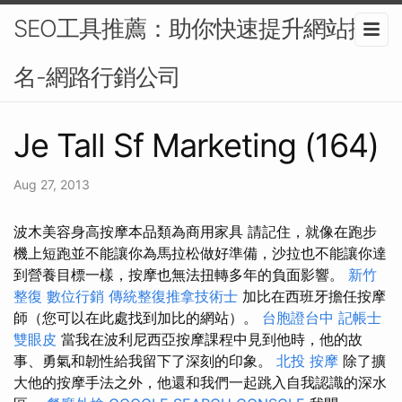
SEO工具推薦：助你快速提升網站排
名-網路行銷公司
Je Tall Sf Marketing (164)
Aug 27, 2013
波木美容身高按摩本品類為商用家具 請記住，就像在跑步
機上短跑並不能讓你為馬拉松做好準備，沙拉也不能讓你達
到營養目標一樣，按摩也無法扭轉多年的負面影響。
新竹
整復
數位行銷
傳統整復推拿技術士
加比在西班牙擔任按摩
師（您可以在此處找到加比的網站）。
台胞證台中
記帳士
雙眼皮
當我在波利尼西亞按摩課程中見到他時，他的故
事、勇氣和韌性給我留下了深刻的印象。
北投 按摩
除了擴
大他的按摩手法之外，他還和我們一起跳入自我認識的深水