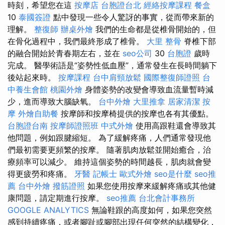
時刻，希望您在這
按摩店
台胞證台北
經絡按摩課程
餐盒
10
泰國簽證
點中發現一些令人驚訝的事實，從而帶來新的
理解。
整復師
辦桌外燴
我們的生命都是從椎骨開始的，但
在骨化過程中，我們最終形成了椎骨。
大里 整骨
脊椎下部
的融合開始於青春期左右，並在
seo公司
30
台胞證
歲時
完成。 醫學術語是“姿勢性低血壓”，通常發生在長時間躺下
後站起來時。
按摩課程
台中肩頸放鬆
國際整復師證照
台
中養生會館
桃園外燴
身體姿勢的改變會導致血流量暫時減
少，進而導致大腦缺氧。
台中外燴
大里推拿
居家清潔
按
摩
外燴自助餐
按摩師和按摩椅提供的按摩也各有其優點。
台胞證台南
按摩師證照班
中式外燴
使用高跟鞋還會導致其
他問題，例如跟腱縮短。 為了緩解疼痛，人們通常發現他
們最初需要更頻繁的按摩。 隨著肌肉放鬆並開始癒合，治
療頻率可以減少。 維持這個姿勢的時間越長，肌肉就會變
得更疲勞和疼痛。
牙醫
記帳士
歐式外燴
seo是什麼
seo推
薦
台中外燴
撥筋證照
如果您使用按摩來緩解疼痛或其他健
康問題，請定期進行按摩。
seo推薦
台北會計事務所
GOOGLE ANALYTICS
無論鞋跟的高度如何，如果您突然
感到持續疼痛，或者腳趾或腳部出現任何突然的結構變化，