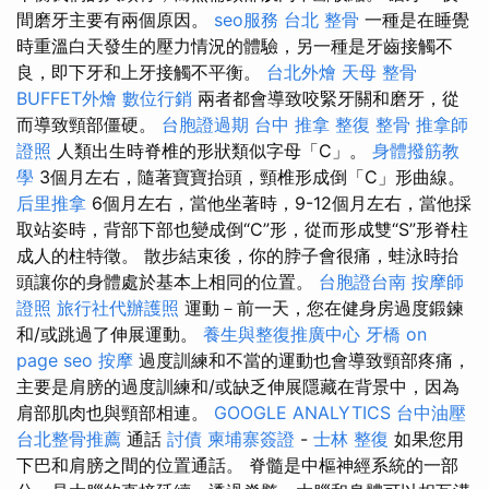
間磨牙主要有兩個原因。
seo服務
台北 整骨
一種是在睡覺
時重溫白天發生的壓力情況的體驗，另一種是牙齒接觸不
良，即下牙和上牙接觸不平衡。
台北外燴
天母 整骨
BUFFET外燴
數位行銷
兩者都會導致咬緊牙關和磨牙，從
而導致頸部僵硬。
台胞證過期
台中 推拿
整復 整骨
推拿師
證照
人類出生時脊椎的形狀類似字母「C」。
身體撥筋教
學
3個月左右，隨著寶寶抬頭，頸椎形成倒「C」形曲線。
后里推拿
6個月左右，當他坐著時，9-12個月左右，當他採
取站姿時，背部下部也變成倒“C”形，從而形成雙“S”形脊柱
成人的柱特徵。 散步結束後，你的脖子會很痛，蛙泳時抬
頭讓你的身體處於基本上相同的位置。
台胞證台南
按摩師
證照
旅行社代辦護照
運動－前一天，您在健身房過度鍛鍊
和/或跳過了伸展運動。
養生與整復推廣中心
牙橋
on
page seo
按摩
過度訓練和不當的運動也會導致頸部疼痛，
主要是肩膀的過度訓練和/或缺乏伸展隱藏在背景中，因為
肩部肌肉也與頸部相連。
GOOGLE ANALYTICS
台中油壓
台北整骨推薦
通話
討債
柬埔寨簽證
-
士林 整復
如果您用
下巴和肩膀之間的位置通話。 脊髓是中樞神經系統的一部