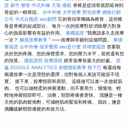
證
新竹 整骨
中式外燴
天母 撥筋
脊椎是從頭骨底部延伸到
骨盆的一根骨頭。
台中外燴
大甲按摩
西屯按摩
網路行銷
公司
卡式台胞證
seo顧問
它的骨頭單獨稱為椎骨，這些椎
骨是脊椎的組成部分。 每月一次的按摩對於消除壓力對身
心的負面影響有有益的作用。
泰國簽證
“我應該多久去按摩
一次？
腳底按摩教學
” ——按摩師常聽到這個問題。
柬埔
寨簽證
台中外燴
假牙費用
seo是什麼
菲律賓簽證
答案取
決於您的疼痛、您的身體需求、您的壓力水平，當然還有您
的預算。
撥筋證照
按摩課程
經常按摩有最大的好處。
抓
姦
GOOGLE ANALYTICS
身體撥筋教學
墊下巴
每週或每
兩週按摩一次是理想的選擇，但對每個人來說可能並不現
實。 接下來，按摩頸部和肩部。 這樣做可以進一步放鬆肌
肉。 也可以做輕柔的伸展運動，但不要用力，慢慢地、輕
輕地伸展頸部即可。 治療，頸部疼痛會更快。 瀉鹽是一種
天然的肌肉鬆弛劑，可減輕肌肉緊張和疼痛。 因此，鹽是
偶爾緩解頸部僵硬的有效方法。