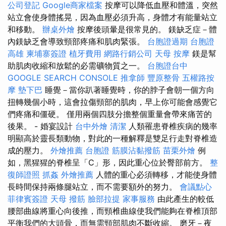
公司登記
Google商家檔案
按摩可以降低血壓和體溫，突然
站立會使身體搖晃，因為血壓必須升高，身體才有能量站立
和移動。
辦桌外燴
按摩後頭暈是很常見的。 鎂缺乏症－體
內鎂缺乏會導致頸部疼痛和肌肉緊張。
台胞證過期
台胞證
高雄
柬埔寨簽證
植牙費用
網路行銷公司
天母 按摩
鎂是幫
助肌肉收縮和放鬆的必需礦物質之一。
台胞證台中
GOOGLE SEARCH CONSOLE
推拿師
豐原整骨
五權路按
摩
墊下巴
睡覺－當你趴著睡覺時，你的脖子會朝一個方向
扭轉幾個小時，這會拉傷頸部的肌肉，早上你可能會感覺它
們疼痛和僵硬。 僅用兩個四肢分擔整個重量會帶來痛苦的
後果。 - 婚宴設計
台中外燴
清潔
人類罹患脊椎疾病的幾率
明顯高於靈長類動物，對此的一種解釋是雙足行走對脊椎造
成的壓力。
外燴推薦
台胞證
筋膜沾黏撥筋
苗栗外燴
例
如，黑猩猩的脊椎呈「C」形，因此重心位於臀部前方。
整
復師證照
抓姦
外燴推薦
人體的重心必須轉移，才能使身體
長時間保持兩條腿站立，而不需要額外的努力。
會議點心
菲律賓簽證
天母 撥筋
臉部拉提
家事服務
由此產生的較低
腰部曲線將重心向後推，而頸椎曲線使我們能夠在脊椎頂部
平衡我們的大頭骨，而無需頸部肌肉不斷收縮。 磨牙－夜