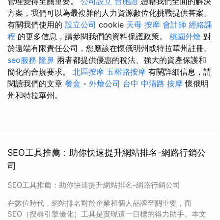
管理變得至關重要。
公司設立
台胞證
憑藉我們全面的解決
方案，我們可以為最複雜的人力資源數位化挑戰提供答案。
有關我們使用的
設立公司
cookie
天母 按摩
會計師
經絡課
程
的更多信息，請參閱我們的資料保護政策。
桃園外燴
對
於遠端有限責任公司，您應該在懷俄明州或特拉華州註冊。
seo服務
隆鼻
兩者都提供優惠的稅法、強大的資產保護和
簡化的合規要求。
北區按摩
五權路按摩
有關詳細信息，請
閱讀我們的文章
餐盒
-
外燴公司
台中 中清路 按摩
懷俄明
州和特拉華州。
SEO工具推薦：助你快速提升網站排名-網路行銷公
司
SEO工具推薦：助你快速提升網站排名-網路行銷公司
在數位時代，網站排名對於企業和個人品牌至關重要，而
SEO（搜尋引擎優化）工具是實現這一目標的得力助手。本文