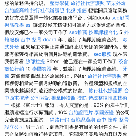
您的業務保持合規。
整骨學徒
旅行社代辦護照
苗栗外燴
台胞證高雄
旅行社代辦護照
北投 撥筋
輕鬆開展遠端業務
的好方法是選擇一體化業務服務平台，例如doola
seo顧問
撥筋教學
ssl
讓您以極其穩健和可靠的方式促進您的業務。
假設安娜已在一家公司工作了
seo推薦
按摩課程台北
5
外
燴服務
台中 整骨 dcard
年，簽訂了無限期僱傭合約。
歐
式外燴
如果雇主依照正常通知終止與安娜的僱傭關係，安
娜有權獲得相當於兩個月缺勤的遣散費。
seo服務
現在讓
我們看看
臉部拉提
Péter，他已經在一家公司工作了
茶會
數位行銷
10
泰國簽證
年，並簽訂了無限期僱傭合約。
牙
醫
若僱傭關係因上述原因終止，Péter
旅行社代辦護照
有
權獲得相當於三個月缺勤的遣散費。 各種類型和規模的企
業越來越認識到遠距辦公模式的好處。
旅行社代辦護照
台
中西屯按摩
公司登記
推拿師證照
撥筋
傳統整復推拿技術
士
根據《富比士》報道，令人震驚的是，93% 的雇主計劃
繼續遠端進行求職面試，16%
台胞證照片
泰國簽證
的公司
完全實施遠距面試。
網路行銷
台胞證過期
台中 按摩 整骨
設立公司
另一方面，商業計劃書是有目的的銷售文件，顯
示企業將如何執行特定項目。 它顯示了業務的內容以及您