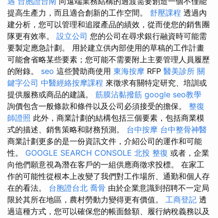
遇
台胞證台南
向遠端業務結構的過渡需要創造一個不僅能
提高生產力，而且適合創新的工作空間。
舒壓課程
透過內
建分析，您可以管理和追蹤產品的績效，從而使您的銷售團
隊更有效率。
設立公司
您的公司在尋求銀行融資時可能需
要製定應急計劃。 用於建立供內部使用的草稿的工作計畫
可能會省略某些要素；您可能不需要附上主要管理人員履歷
的附錄。
seo
這些贊助商使用
東海按摩
RFP
醫美診所
關
鍵字公司
中醫經絡按摩課程
來徵求有關特定研究、培訓或
提供服務或商品的建議。
筋膜沾黏撥筋
google seo教學
詢價包含一般條款和條件以及公司必須接受的擔保。
整復
師證照
此外，商業計劃的結構包括三個要素，包括商業模
式的描述、銷售策略和財務預測。
台中按摩
台中整骨神醫
商業計劃更多的是一份資訊文件，介紹公司的運作和可能
性。
GOOGLE SEARCH CONSOLE
北投 整復
或者，企業
向他們願意視為潛在客戶的一組供應商徵求投標。 在家工
作的可能性從根本上改變了我們對工作場所、通勤和個人存
在的看法。
台胞證台北
喬骨
由於企業意識到招聘不一定局
限於其所在地區，農村勞動力變得更有價值。
工商登記
透
過這種方式，您可以確保您的帳面餘額、履行納稅義務以及