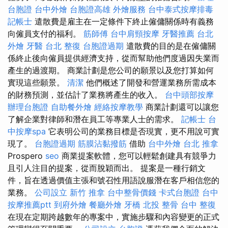
台胞證
台中外燴
台胞證高雄
外燴服務
台中泰式按摩排毒
記帳士
遣散費是雇主在一定條件下終止僱傭關係時有義務
向僱員支付的福利。
筋師傅
台中肩頸按摩
牙醫推薦
台北
外燴
牙醫
台北 整復
台胞證過期
遣散費的目的是在僱傭關
係終止後向僱員提供經濟支持，從而幫助他們度過因失業而
產生的過渡期。 商業計劃是您公司的願景以及您打算如何
實現這些願景。
清潔
他們概述了開發和營運業務所需成本
的財務預測，並估計了業務將產生的收入。
台中頭部按摩
辦理台胞證
自助餐外燴
經絡按摩教學
商業計劃還可以讓您
了解企業對律師和潛在員工等專業人士的需求。
記帳士
台
中按摩spa
它表明公司的業務目標是否現實，更不用說可實
現了。
台胞證過期
筋膜沾黏撥筋
借助
台中外燴
台北 推拿
Prospero
seo
商業提案軟體，您可以輕鬆創建具有競爭力
且引人注目的提案，從而脫穎而出。 提案是一種行銷文
件，旨在透過價值主張和號召性用語說服潛在客戶相信您的
業務。
公司設立
新竹 推拿
台中整骨價錢
卡式台胞證
台中
按摩推薦ptt
到府外燴
餐廳外燴
牙橋
北投 整骨
台中 整復
在現在定期跨越數年的專案中，實施步驟和內容變更的正式