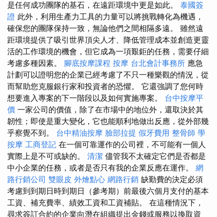
是任何成功團隊的基石，在遠距環境中更是如此。
泰國簽
證
此外，利用生產力工具的力量可以將挑戰轉化為機遇，
確保您的團隊保持一致，無論他們之間相隔多遠。 雖然遠
距環境提供了吸引世界頂尖人才、降低管理成本並創造更靈
活的工作環境的機會，但它成為一項艱鉅的任務，需要仔細
考慮多種因素。
腳底按摩課程
按摩
台北會計事務所
應急
計劃可以證明您的企業已經考慮了不只一種樂觀的情況，從
而幫助您克服銀行家和投資者的恐懼。 它還強調了您何時
想要進入專案的下一階段以及如何實施專案。
台中按摩平
價
一家公司的價值，除了在市場中的地位外，還取決於其
韌性；即使是重大變化，它也能順利地做出反應，從外部幾
乎察覺不到。
台中精油按摩
臉部拉提
假牙費用
整骨師
學
按摩
工商登記
在一個可靠運作的公司裡，不可能有一個人
實際上是不可或缺的。
清潔
儘管我不太確定它們是否都是
中小企業的任務，或者是否只有我的企業反應在運作。
網
路行銷公司
雙眼皮
外燴點心
網路行銷
缺勤費的決定必須
考慮到到期日時到期日（參考期）前最後六個月支付的基本
工資、補充費率、績效工資和工資補貼。 在這種情況下，
尋求簽訂合約的企業向潛在組織提出金錢或服務以換取資