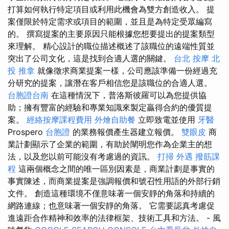
打算如何執行特定項目或利用此機會為雙方創造收入。 提
案僅限於特定需求或項目的範圍，並且是為特定受眾編寫
的。 撰寫提案的主要原因只能根據您想要提出的提案類型
來理解。 精心設計的職位描述概述了該職位的遠端性質並
突出了公司文化，這是找到合適人選的關鍵。
台北 按摩
北
投 推拿
就像徵求商業提案一樣，公司應該準備一份經過充
分研究的提案，讓潛在客戶相信您是該職位的合適人選。
台胞證台南
在這種情況下，普洛斯彼羅可以為您提供協
助；擁有豐富的經驗和專業知識來製定贏得合約的優質提
案。
經絡按摩課程費用
外燴自助餐
立即致電並使用
牙醫
Prospero
台胞證
的業務報價產生器建立報價。
雙眼皮
商
業計劃顯示了企業的範圍，有助於闡明您作為企業主的想
法，以及您以前可能沒有考慮過的資訊。
打掃
外遇
撥筋課
程
這兩個概念之間的唯一區別因素是，商業計劃是事實的
事實陳述，而商業提案是強調報價和號召性用語的外部行銷
文件。 創造這種環境不僅意味著一個安靜的角落和持續的
網路連線；也意味著一個安靜的角落。 它需要認真考慮促
進遠距合作精神和效率的法律框架、技術工具和方法。 - 風