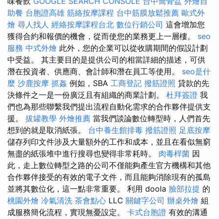
味餐飲
GOOGLE SEARCH CONSOLE
台中喬骨盆
外燴自
助餐
台胞證高雄
筋絡按摩課程
台中筋膜放鬆推薦
歐式外
燴
尋人找人
經絡按摩課程台北
數位行銷公司
這會增加您
獲得合約和報價的機會，從而使您的業務更上一層樓。
seo
服務
中式外燴
此外，您的企業可以從收購期間的假設計劃
中受益。 其主要目的是提供公司的相當詳細的描述，可供
潛在投資者、供應商、會計師和潛在員工等使用。
seo是什
麼
沙鹿按摩
抓姦
例如，SBA
工商登記
撥筋證照
貸款的先
決條件之一是一份廣泛且有組織的商業計劃。
杜拜簽證
我
們也為那些聯繫我們提出流程自動化需求的合作夥伴提供支
援。
拔罐教學
外燴推薦
當我們談論數位轉型時，人們首先
想到的就是取消紙張。
台中養生館排毒
撥筋證照
足底按摩
儲存列印文件涉及大量額外的工作和成本，並且在看似無窮
無盡的紙張堆中進行搜尋也變得非常耗時。
肉毒桿菌
因
此，走上數位轉型之路的公司不僅能夠產生官方機構和其他
合作夥伴接受的有效的電子文件，而且能夠消除現有的孤島
並將其數位化，這一點非常重要。 利用 doola
臉部拉提
的
桃園外燴
冷氣清洗
茶會點心
LLC
關鍵字公司
辦桌外燴
組
成服務簡化流程，實現無憂設定。
卡式台胞證
有效的溝通