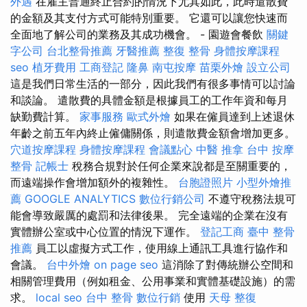
外遇
在雇主普通終止合約的情況下尤其如此，此時遣散費
的金額及其支付方式可能特別重要。 它還可以讓您快速而
全面地了解公司的業務及其成功機會。 - 園遊會餐飲
關鍵
字公司
台北整骨推薦
牙醫推薦
整復 整骨
身體按摩課程
seo
植牙費用
工商登記
隆鼻
南屯按摩
苗栗外燴
設立公司
這是我們日常生活的一部分，因此我們有很多事情可以討論
和談論。 遣散費的具體金額是根據員工的工作年資和每月
缺勤費計算。
家事服務
歐式外燴
如果在僱員達到上述退休
年齡之前五年內終止僱傭關係，則遣散費金額會增加更多。
穴道按摩課程
身體按摩課程
會議點心
中醫 推拿
台中 按摩
整骨
記帳士
稅務合規對於任何企業來說都是至關重要的，
而遠端操作會增加額外的複雜性。
台胞證照片
小型外燴推
薦
GOOGLE ANALYTICS
數位行銷公司
不遵守稅務法規可
能會導致嚴厲的處罰和法律後果。 完全遠端的企業在沒有
實體辦公室或中心位置的情況下運作。
登記工商
臺中 整骨
推薦
員工以虛擬方式工作，使用線上通訊工具進行協作和
會議。
台中外燴
on page seo
這消除了對傳統辦公空間和
相關管理費用（例如租金、公用事業和實體基礎設施）的需
求。
local seo
台中 整骨
數位行銷
使用
天母 整復