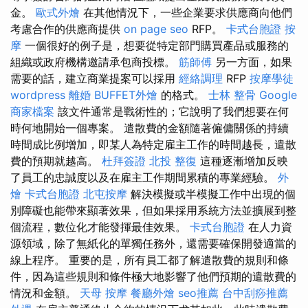
金。
歐式外燴
在其他情況下，一些企業要求供應商向他們
考慮合作的供應商提供
on page seo
RFP。
卡式台胞證
按
摩
一個很好的例子是，想要從特定部門購買產品或服務的
組織或政府機構邀請承包商投標。
筋師傅
另一方面，如果
需要的話，建立商業提案可以採用
經絡調理
RFP
按摩學徒
wordpress
離婚
BUFFET外燴
的格式。
士林 整骨
Google
商家檔案
該文件通常是戰術性的；它說明了我們想要在何
時何地開始一個專案。 遣散費的金額隨著僱傭關係的持續
時間成比例增加，即某人為特定雇主工作的時間越長，遣散
費的預期就越高。
杜拜簽證
北投 整復
這種逐漸增加反映
了員工的忠誠度以及在雇主工作期間累積的專業經驗。
外
燴
卡式台胞證
北屯按摩
解決模擬或半模擬工作中出現的個
別障礙也能帶來顯著效果，但如果採用系統方法並擴展到整
個流程，數位化才能發揮最佳效果。
卡式台胞證
在人力資
源領域，除了無紙化的單獨任務外，還需要確保開發適當的
線上程序。 重要的是，所有員工都了解遣散費的規則和條
件，因為這些規則和條件極大地影響了他們預期的遣散費的
情況和金額。
天母 按摩
餐廳外燴
seo推薦
台中刮痧推薦