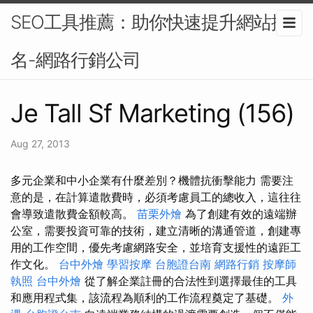
SEO工具推薦：助你快速提升網站排
名-網路行銷公司
Je Tall Sf Marketing (156)
Aug 27, 2013
多元企業和中小企業有什麼差別？機體抗衝擊能力 需要注
意的是，在計算遣散費時，必須考慮員工的總收入，這往往
會導致遣散費金額較高。
苗栗外燴
為了創建有效的遠端辦
公室，需要投資可靠的技術，建立清晰的溝通管道，創建專
用的工作空間，優先考慮網路安全，並培育支援性的遠距工
作文化。
台中外燴
學習按摩
台胞證台南
網路行銷
按摩師
執照
台中外燴
從了解企業註冊的合法性到選擇最佳的工具
和應用程式集，該流程為順利的工作流程奠定了基礎。
外