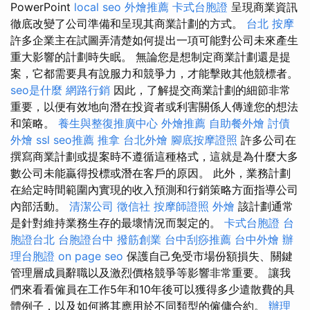
PowerPoint
local seo
外燴推薦
卡式台胞證
呈現商業資訊
徹底改變了公司準備和呈現其商業計劃的方式。
台北 按摩
許多企業主在試圖弄清楚如何提出一項可能對公司未來產生
重大影響的計劃時失眠。 無論您是想制定商業計劃還是提
案，它都需要具有說服力和競爭力，才能擊敗其他競標者。
seo是什麼
網路行銷
因此，了解提交商業計劃的細節非常
重要，以便有效地向潛在投資者或利害關係人傳達您的想法
和策略。
養生與整復推廣中心
外燴推薦
自助餐外燴
討債
外燴
ssl
seo推薦
推拿
台北外燴
腳底按摩證照
許多公司在
撰寫商業計劃或提案時不遵循這種格式，這就是為什麼大多
數公司未能贏得投標或潛在客戶的原因。 此外，業務計劃
在給定時間範圍內實現的收入預測和行銷策略方面指導公司
內部活動。
清潔公司
徵信社
按摩師證照
外燴
該計劃通常
是針對維持業務生存的最壞情況而製定的。
卡式台胞證
台
胞證台北
台胞證台中
撥筋創業
台中刮痧推薦
台中外燴
辦
理台胞證
on page seo
保護自己免受市場份額損失、關鍵
管理層成員辭職以及激烈價格競爭等影響非常重要。 讓我
們來看看僱員在工作5年和10年後可以獲得多少遣散費的具
體例子，以及如何將其應用於不同類型的僱傭合約。
辦理