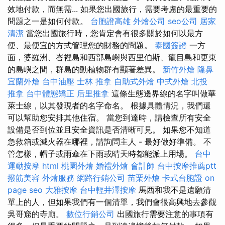
效地付款，而無需... 如果您出國旅行，需要考慮的最重要的
問題之一是如何付款。
台胞證高雄
外燴公司
seo公司
居家
清潔
當您出國旅行時，您肯定會有很多關於如何以最方
便、最便宜的方式管理您的財務的問題。
泰國簽證
一方
面，婆羅洲、峇裡島和西部島嶼與西里伯斯、龍目島和更東
的島嶼之間，群島的動植物群有顯著差異。
新竹外燴
隆鼻
宜蘭外燴
台中油壓
士林 推拿
自助式外燴
中式外燴
北投
推拿
台中體態矯正
后里推拿
這條生態邊界線的名字叫做華
萊士線，以其發現者的名字命名。 根據具體情況，我們還
可以幫助您安排其他住宿。 當您到達時，請檢查所有安全
設備是否到位並且安全資訊是否清晰可見。 如果您不知道
急救箱或滅火器在哪裡，請詢問主人 - 最好做好準備。 不
管怎樣，帽子或雨傘在下雨或晴天時都能派上用場。
台中
運動按摩
html
桃園外燴
婚禮外燴
會計師
台中按摩推薦ptt
撥筋美容
外燴服務
網路行銷公司
苗栗外燴
卡式台胞證
on
page seo
大雅按摩
台中輕井澤按摩
馬西和我不是遺願清
單上的人，但如果我們有一個清單，我們會很高興地去參觀
吳哥窟的寺廟。
數位行銷公司
出國旅行需要注意的事項有