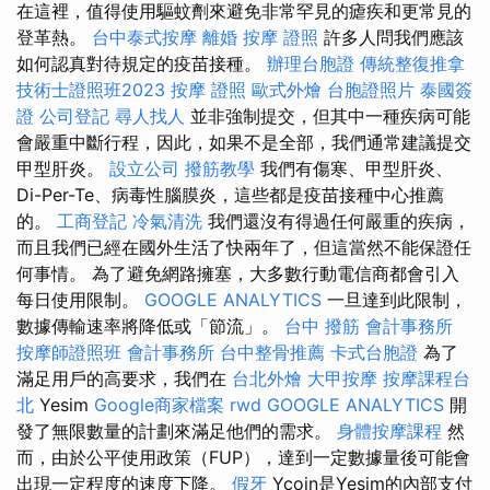
在這裡，值得使用驅蚊劑來避免非常罕見的瘧疾和更常見的
登革熱。
台中泰式按摩
離婚
按摩 證照
許多人問我們應該
如何認真對待規定的疫苗接種。
辦理台胞證
傳統整復推拿
技術士證照班2023
按摩 證照
歐式外燴
台胞證照片
泰國簽
證
公司登記
尋人找人
並非強制提交，但其中一種疾病可能
會嚴重中斷行程，因此，如果不是全部，我們通常建議提交
甲型肝炎。
設立公司
撥筋教學
我們有傷寒、甲型肝炎、
Di-Per-Te、病毒性腦膜炎，這些都是疫苗接種中心推薦
的。
工商登記
冷氣清洗
我們還沒有得過任何嚴重的疾病，
而且我們已經在國外生活了快兩年了，但這當然不能保證任
何事情。 為了避免網路擁塞，大多數行動電信商都會引入
每日使用限制。
GOOGLE ANALYTICS
一旦達到此限制，
數據傳輸速率將降低或「節流」。
台中 撥筋
會計事務所
按摩師證照班
會計事務所
台中整骨推薦
卡式台胞證
為了
滿足用戶的高要求，我們在
台北外燴
大甲按摩
按摩課程台
北
Yesim
Google商家檔案
rwd
GOOGLE ANALYTICS
開
發了無限數量的計劃來滿足他們的需求。
身體按摩課程
然
而，由於公平使用政策（FUP），達到一定數據量後可能會
出現一定程度的速度下降。
假牙
Ycoin是Yesim的內部支付