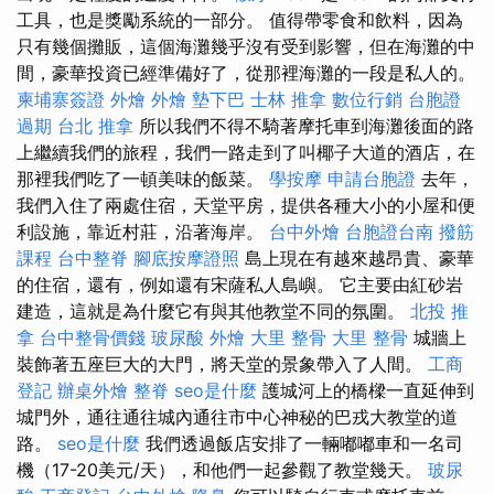
工具，也是獎勵系統的一部分。 值得帶零食和飲料，因為
只有幾個攤販，這個海灘幾乎沒有受到影響，但在海灘的中
間，豪華投資已經準備好了，從那裡海灘的一段是私人的。
柬埔寨簽證
外燴
外燴
墊下巴
士林 推拿
數位行銷
台胞證
過期
台北 推拿
所以我們不得不騎著摩托車到海灘後面的路
上繼續我們的旅程，我們一路走到了叫椰子大道的酒店，在
那裡我們吃了一頓美味的飯菜。
學按摩
申請台胞證
去年，
我們入住了兩處住宿，天堂平房，提供各種大小的小屋和便
利設施，靠近村莊，沿著海岸。
台中外燴
台胞證台南
撥筋
課程
台中整脊
腳底按摩證照
島上現在有越來越昂貴、豪華
的住宿，還有，例如還有宋薩私人島嶼。 它主要由紅砂岩
建造，這就是為什麼它有與其他教堂不同的氛圍。
北投 推
拿
台中整骨價錢
玻尿酸
外燴
大里 整骨
大里 整骨
城牆上
裝飾著五座巨大的大門，將天堂的景象帶入了人間。
工商
登記
辦桌外燴
整脊
seo是什麼
護城河上的橋樑一直延伸到
城門外，通往通往城內通往市​​中心神秘的巴戎大教堂的道
路。
seo是什麼
我們透過飯店安排了一輛嘟嘟車和一名司
機（17-20美元/天），和他們一起參觀了教堂幾天。
玻尿