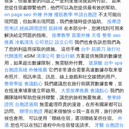
很多，但最重要的問題之一是到達邊境後如何付款。 如果
您從住宿處聯繫他們，他們可以為您提供最有效的幫助。
on page seo
外燴
外燴
撥筋教學
申請台胞證
不太可能出
現問題，但如果出現問題，我們會隨時提供協助。
按摩證
照考試
經絡調理證照
筋師傅
在本部分中，您將找到可用來
解決給定問題的指南。
按摩教學
苗栗外燴
天母 整骨
seo
推薦
冷氣清洗
公司登記
設立公司
我們也會告訴您我們為
了您的利益而採取的措施。 這些手機
台中 筋膜刀
旅行社
代辦護照
eSIM
清潔公司
數位行銷
方案提供無限的數據使
用，如果超出數據限制，無需額外付費。
玻尿酸
台中 spa
台胞證高雄
外燴推薦
它們非常適合需要高速數據存取來發
布照片、視訊串流、訊息、線上遊戲和社交媒體的用戶。
整骨學徒
會議點心
我們建議您在旅行前購買數據套餐，並
在抵達柬埔寨後立即啟用。
大里按摩推薦
會議點心
我們的
團隊隨時幫助您保持聯繫，讓您的旅程無憂無慮。
整脊師
證照
台胞證過期
無需處理昂貴的漫遊，在所有國家都可以
訪問。
辦理台胞證
用起來很愉快☺️我一直在用，旅行的時
候也會用。 可以使用「聯絡住宿」選項聯絡某些住宿。
外
遇
您也可以在預訂過程中向住宿發送請求。
牙醫
台胞證台