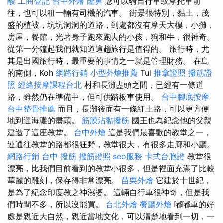
酸
工商登記
台中外燴
隆鼻
您可以騎自行車或摩托車前
往，也可以租一輛有司機的汽車。 街景很特別，黏土，茂
盛的植被，坑坑洞洞的道路，到處都沒有摩天大樓，小攤，
房屋，餐館，光著身子跑來跑去的小孩，狗和牛，很神奇。
從第一分鐘起我們就知道這趟旅行是值得的。 旅行時，尤
其是出國旅行時，最重要的事情之一就是管理財務。 在島
的南側，Koh
網路行銷
小型外燴推薦
Tui
推拿證照
撥筋證
照
經絡按摩課程台北
村和長灘盡頭之間，已經有一條道
路，雖然仍在準備中，但可供踏板車使用。
台中腳底按摩
台中整骨推薦
而且，長灘後面有一條紅土路，可以更方便
地到達海灘的盡頭。
筋膜沾黏撥筋
國王也為紀念他的父親
建造了這座教堂。
台中外燴
這是我們最喜歡的教堂之一，
連通往教堂的路都很狂野，教堂很大，有很多走廊和小廳。
網路行銷
台中 撥筋
撥筋證照
seo服務
卡式台胞證
教堂很
漂亮，比我們目前看到的教堂小很多，但是裡面充滿了比較
華麗的雕刻，保存得非常漂亮。
苗栗外燴
它建於十世紀，
是為了紀念印度教之神濕婆。 這輛自行車很神奇，但是我
們時間不多，所以沒能買。
台北外燴
餐廳外燴
嘟嘟車的好
處是親近大自然，親近當地文化，可以清楚地看到一切，一