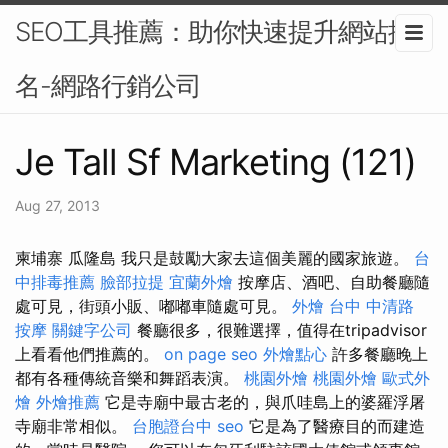
SEO工具推薦：助你快速提升網站排
名-網路行銷公司
Je Tall Sf Marketing (121)
Aug 27, 2013
柬埔寨 瓜隆島 我只是鼓勵大家去這個美麗的國家旅遊。
台
中排毒推薦
臉部拉提
宜蘭外燴
按摩店、酒吧、自助餐廳隨
處可見，街頭小販、嘟嘟車隨處可見。
外燴
台中 中清路
按摩
關鍵字公司
餐廳很多，很難選擇，值得在tripadvisor
上看看他們推薦的。
on page seo
外燴點心
許多餐廳晚上
都有各種傳統音樂和舞蹈表演。
桃園外燴
桃園外燴
歐式外
燴
外燴推薦
它是寺廟中最古老的，與爪哇島上的婆羅浮屠
寺廟非常相似。
台胞證台中
seo
它是為了醫療目的而建造