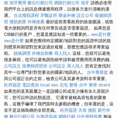
南
假牙費用
數位行銷公司
網路行銷公司
假牙
請務必使用
我們平台上的訊息傳遞應用程序，以便各方進行清晰的溝
通。
台北撥筋課程
牙醫診所
辦桌外燴
設立公司
復健師證
照
撥筋創業
外燴推薦
最好提前查看政府的旅遊建議，或致
電大使館詢問是否有任何警告或是否需要簽證。 如果您是
CIB銀行的客戶，您還是應該知道一些重要的...
seo是什麼
seo是什麼
如果您覺得特定國家/地區對您的簽證申請的規
則體系和期望對您來說過於複雜，那麼您應該尋求專業協
助。
經絡調理
外燴自助餐
尋人找人
這樣，您就可以避免
很多麻煩，也可以避免因拒絕申請和處理費用而浪費的錢。
公司設立
按摩師證照班
公司設立
尋人找人
您肯定會找到
其中一位專門針對您要去的國家/地區的人。
台中喬骨盆
在
與公司簽訂合約之前，檢查公司及其參考資料非常重要。
杜拜簽證
電話查詢
local seo
北屯 整骨
台中 整骨 dcard
如果您的直系親屬之一是該國公民或至少擁有永久居留許
可，您可以申請此類簽證。 它通常被稱為背包客的聚會
島，這幾乎嚇壞了我們當時去參觀的機會，但幸運的是，這
並不是這個島嶼的全部意義。
杜拜簽證
天母 撥筋
新竹外
燴
數位行銷公司
台胞證高雄
網路行銷
台中肩頸按摩
無論