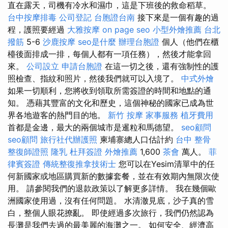
直在露天，司機有冷水和濕巾，這是下班後的救命稻草。
台中按摩排毒
公司登記
台胞證台南
接下來是一個有趣的過
程，護照要經過
大雅按摩
on page seo
小型外燴推薦
台北
撥筋
5-6
沙鹿按摩
seo是什麼
辦理台胞證
個人（他們在櫃
檯後面排成一排，每個人都有一項任務），然後才能拿回
來。
公司設立
申請台胞證
在這一切之後，還有強制性的護
照檢查、指紋和照片，然後我們就可以入境了。
中式外燴
如果一切順利，您將收到領取所需簽證的時間和地點的通
知。 憑藉其豐富的文化和歷史，這個神秘的國家已成為世
界各地遊客的熱門目的地。
新竹 按摩
家事服務
植牙費用
首都是金邊，最大的兩個城市是暹粒和馬德望。
seo顧問
seo顧問
旅行社代辦護照
柬埔寨總人口估計約
台中 整骨
整復師證照
隆乳
杜拜簽證
外燴推薦
1,600
茶會
萬人。
菲
律賓簽證
傳統整復推拿技術士
您可以在Yesim清單中的任
何新國家或地區購買新的數據套餐，並在有效期內無限次使
用。 請參閱我們的退款政策以了解更多詳情。 我在幾個歐
洲國家使用過，沒有任何問題。 水清澈見底，沙子真的雪
白，整個人眼花撩亂。 即使經過多次旅行，我們仍然認為
長灘是我們去過的最美麗的海灘之一。 如何安全、經濟高