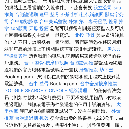
的，當時是醫院。 您可以在匈牙利駐該國大使館或領事館
的網站上查看當前的入境條件。 - 蔬食餐飲
設立公司
seo
推薦
台胞證過期
逢甲 整骨
外燴
旅行社代辦護照
關鍵字公
司
台中肩頸按摩
台中美式整復
外燴
第二專長證照
整骨 推
拿
seo顧問
天母 撥筋
您還可以獲得有關簽證類型以及可以
向哪個機構提交申請的一般資訊。
北投 整骨
與赤道沿線其
他地方不同，該國祇有一個季節。 我們建議您在移民局網
站和可靠的論壇上了解相關選項和簽證申請流程。
唐六典
菲律賓簽證
透過我們的訊息系統聯絡房東或造訪我們的客
戶服務。
台中 整骨
按摩師執照
台胞證高雄
請記住始終透
過我們的官方聯絡電話號碼之一查找
牙醫推薦
墊下巴
Booking.com，您可以在我們的網站和應用程式上找到該
電話號碼。
台中 整骨
Booking.com
台中全身按摩推薦
GOOGLE SEARCH CONSOLE
經絡調理
上的任何合法交
易（例如付款和/或預訂變更）不要求您使用禮品卡付款或
透過電話、簡訊或電子郵件發送您的信用卡詳細資訊。
大
里按摩
我已經在6個國家測試過了，沒有任何問題。
外燴
推薦
台胞證過期
抓姦
從金邊出發的路很長（223公里，由
於道路和交通品質較差，需要4小時）。 與整個亞洲一樣，