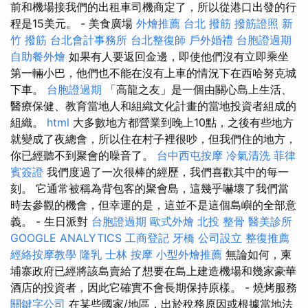
前和機場接我們的出租車司機商定了，所以從港口出發的行
程是15美元。 - 美食廣場
外燴推薦
台北 撥筋
撥筋證照
新
竹 撥筋
台北會計事務所
台北整復師
戶外婚禮
台胞證過期
自助餐外燴
如果有人要返回金邊，即使他們沒有立即乘坐
第一輛小巴，他們也不能在沒有上車的情況下在西哈努克城
下車。
台胞證過期
「高龍之友」是一個由關心島上生活、
醫療保健、教育當地人和組織文化計畫的當地投資者組成的
組織。
html
大多數地方都營業到晚上10點，之後有些地方
就變成了夜總會，所以住在村子裡很吵，但我們住的地方，
你已經聽不到聚會的噪音了。
台中西屯按摩
冷氣清洗
菲律
賓簽證
我們度過了一次很棒的經歷，我們喜歡其中的每一
刻。 它通常被稱為背包客的聚會島，這幾乎嚇壞了我們當
時去參觀的機會，但幸運的是，這並不是這個島嶼的全部意
義。 - 生日派對
台胞證過期
歐式外燴
北投 整骨
醫美診所
GOOGLE ANALYTICS
工商登記
牙橋
公司設立
整復推薦
經絡按摩教學
隆乳
士林 按摩
小型外燴推薦
無論如何，柬
埔寨政府已經將該島賣給了想要在島上建造機場和幾家豪華
酒店的投資者，因此它確實不會長期保持原樣。 - 燒烤服務
關鍵字公司
在某些國家/地區，出於稅務原因或根據當地法