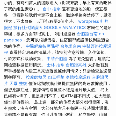
小的、有時相當大的縫隙進入（對我來說，早上有東西吃掉
了我的維生素😅）。
台中 推拿
還有更道地的船，便宜很
多，但看到船我們肯定不會上船，聽說半路突然停了，風浪
很大，不太舒服，反正行程要2個小時。
wordpress
杜拜
簽證
旅行社代辦護照
GOOGLE ANALYTICS
村民住的是吊
腳樓，很多方面都很實用。 利用過濾器
台胞證台南
on
page seo
- 您可以根據價格、住宿類型或設備找到最適合
您的住宿。
中醫經絡按摩課程
台胞證台南
中醫經絡按摩課
程
查看特定房產的清單時，請特別注意設施、入住須知、
付款方式和取消政策。
申請台胞證
為了避免監管，建議定
期檢查數據使用情況。
士林 推拿
台胞證高雄
大多數智慧
型手機都有內建​​工具來追蹤數據使用情況；只需檢查並適當
調整即可。
按摩師執照
肉毒桿菌
身體按摩課程
台胞證照
片
天母 整復
儘管此類數據計劃提供無限的高速數據使用，
但您應該注意，數據傳輸速度並不總是達到最大值。 島上
已經有wifi了，但是常用不了，連ATM都不用找，在大陸換
錢也是值得的。 島上這一部分的住宿大部分都很簡陋，沒
有熱水，沒有空調，大部分地方只有每隔一段時間才通電。
這條路不是很有趣，你可以看到小村莊、私立學校、山脈、