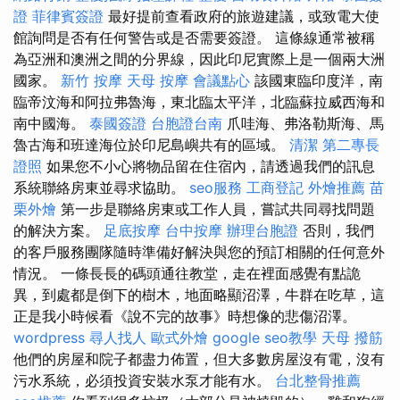
證
菲律賓簽證
最好提前查看政府的旅遊建議，或致電大使
館詢問是否有任何警告或是否需要簽證。 這條線通常被稱
為亞洲和澳洲之間的分界線，因此印尼實際上是一個兩大洲
國家。
新竹 按摩
天母 按摩
會議點心
該國東臨印度洋，南
臨帝汶海和阿拉弗魯海，東北臨太平洋，北臨蘇拉威西海和
南中國海。
泰國簽證
台胞證台南
爪哇海、弗洛勒斯海、馬
魯古海和班達海位於印尼島嶼共有的區域。
清潔
第二專長
證照
如果您不小心將物品留在住宿內，請透過我們的訊息
系統聯絡房東並尋求協助。
seo服務
工商登記
外燴推薦
苗
栗外燴
第一步是聯絡房東或工作人員，嘗試共同尋找問題
的解決方案。
足底按摩
台中按摩
辦理台胞證
否則，我們
的客戶服務團隊隨時準備好解決與您的預訂相關的任何意外
情況。 一條長長的碼頭通往教堂，走在裡面感覺有點詭
異，到處都是倒下的樹木，地面略顯沼澤，牛群在吃草，這
正是我小時候看《說不完的故事》時想像的悲傷沼澤。
wordpress
尋人找人
歐式外燴
google seo教學
天母 撥筋
他們的房屋和院子都盡力佈置，但大多數房屋沒有電，沒有
污水系統，必須投資安裝水泵才能有水。
台北整骨推薦