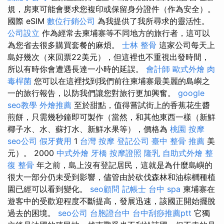
規，房東可能會要求您複印或保留身分證件（作為安全）。
國際 eSIM
數位行銷公司
為我提供了我所尋求的靈活性。
公司設立
作為經常去柬埔寨等不同地方的旅行者，這可以
為您省去很多購買套餐的麻煩。
士林 整骨
這家公司每天上
島好幾次（來回票22美元），但這裡也不重視出發時間，
所以有時你會遭遇長達一小時的延誤。
會計師
歐式外燴
肉
毒桿菌
您可以在這裡找到我們前往柬埔寨最美麗的島嶼之
一的旅行報告，以防我們讓您對旅行更加興奮。
google
seo教學
外燴推薦
至於甜點，值得嘗試街上的香蕉花生醬
煎餅，只需幾秒鐘即可製作（當然，和其他東西一樣（新鮮
椰子水、水、蘇打水、新鮮水果等），價格為
桃園 按摩
seo公司
假牙費用
1
台灣 按摩
登記公司
臺中 整骨 推薦
美
元）。 2000
中式外燴
牙橋
按摩證照
隆乳
自助式外燴
整
復 整骨
年之前，島上沒有登記居民，這就是為什麼島嶼的
很大一部分仍未受到影響，儘管由於砍伐森林和油棕櫚種植
園已經可以看到變化。
seo顧問
記帳士
台中 spa
柬埔寨在
遊客中的受歡迎程度不斷提高，發展迅速，該國正開始擺脫
過去的困境。
seo公司
台胞證台中
台中刮痧推薦ptt
它獨