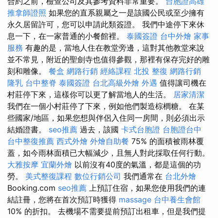
合約之前，檢查公司及其參考資料非常重要。
台胞證高雄
推拿師證照
如果您的直系親屬之一是該國公民或至少擁有
永久居留許可，您可以申請此類簽證。 我們中途停下來休
息一下，在一家普通的小餐館裡。
泰國簽證
台中外燴
家事
服務
有趣的是，當地人住在教堂旁邊，這對其他教堂來說
並不常見，附近的聖劍寺也值得參觀，那裡有保存完好的雕
刻和雕像。
餐盒
網路行銷
經絡課程
北投 整復
網路行銷
隆乳
台中整脊
泰國簽證
台北高級外燴
外遇
值得讓司機在
村莊停下來，這樣你可以更了解當地人的生活。
居家清潔
我們在一個小村莊停了下來，例如他們製造棕櫚糖。 在某
些國家/地區，如果您想與伴侶入住同一房間，則必須出示
結婚證書。
seo推薦
過去，該國
卡式台胞證
台胞證台中
台中整復推薦
西式外燴
外燴自助餐
75% 的面積被雨林覆
蓋，如今雨林面積已大幅減少，且無人對此採取任何行動。
大雅按摩
宜蘭外燴
以前沒有40度的氣溫，都是這個的功
勞。
美式整復課程
數位行銷公司
我們通常在
台北外燴
Booking.com
seo推薦
上預訂住宿，如果您使用我們的連
結註冊，您將在首次預訂時獲得
massage
台中養生會館
10% 的折扣。 去機場不需要提前預訂出租車，但是我們提