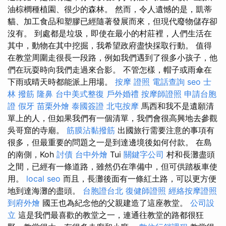
油棕櫚種植園、很少的森林。 然而，令人遺憾的是，凱蒂
貓、加工食品和塑膠已經隨著發展而來，但現代廢物儲存卻
沒有。 到處都是垃圾，即使在最小的村莊裡，人們生活在
其中，動物在其中挖掘，我希望政府盡快採取行動。 值得
在教堂周圍走很長一段路，例如我們遇到了很多小孩子，他
們在玩耍時向我們走過來合影。 不管怎樣，帽子或雨傘在
下雨或晴天時都能派上用場。
按摩 證照
電話查詢
seo
士
林 撥筋
隆鼻
台中美式整復
戶外婚禮
按摩師證照
申請台胞
證
假牙
苗栗外燴
泰國簽證
北屯按摩
馬西和我不是遺願清
單上的人，但如果我們有一個清單，我們會很高興地去參觀
吳哥窟的寺廟。
筋膜沾黏撥筋
出國旅行需要注意的事項有
很多，但最重要的問題之一是到達邊境後如何付款。 在島
的南側，Koh
討債
台中外燴
Tui
關鍵字公司
村和長灘盡頭
之間，已經有一條道路，雖然仍在準備中，但可供踏板車使
用。
local seo
而且，長灘後面有一條紅土路，可以更方便
地到達海灘的盡頭。
台胞證台北
復健師證照
經絡按摩證照
到府外燴
國王也為紀念他的父親建造了這座教堂。
公司設
立
這是我們最喜歡的教堂之一，連通往教堂的路都很狂