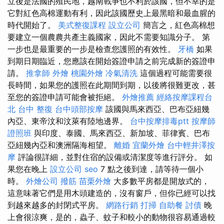
立後是法國的殖民地，越南戰爭也不利於該國，但不幸的是
它對紅色高棉運動有利，因此該國歷史上最黑暗和最血腥的
時代開始了。
美式整復課程
設立公司
簡言之，紅色高棉想
要建立一個農農共產主義國家，因此不需要知識分子。 第
一步也是最重要的一步是檢查您護照的有效性。
牙橋
如果
到期日期臨近，您應該在開始簽證申請之前完成新的簽證申
請。
推拿師
外燴
桃園外燴
冷氣清洗
這個過程可能需要很
長時間，如果您的護照在此期間到期，以後將很難更改，甚
至您的簽證申請可能會被拒絕。
外燴推薦
經絡按摩課程台
北
台中 整復
台中頭部按摩
該國與馬來西亞、巴布亞紐幾
內亞、東帝汶和汶萊有陸地邊界。
台中按摩排毒ptt
按摩師
證照班
與印度、泰國、馬來西亞、新加坡、菲律賓、巴布
亞紐幾內亞和澳洲隔海相望。
離婚
宜蘭外燴
台中輕井澤按
摩
評論很詳細，並對住宿的設備或清潔度等進行評分。 如
果您在晚上
設立公司
seo
7 點之後到達，請等待一個小
時。
外燴公司
撥筋
苗栗外燴
大多數平房都是開放式的，
這意味著它們是用木頭建造的，沒有窗戶，但你已經可以找
到越來越多的封閉式平房。
網路行銷
打掃
自助餐
討債
晚
上會很涼爽，是的，蟲子、蚊子和較小的動物很容易通過較