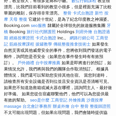
野，教堂很大，有很多走廊和小廳。
數位行銷課程
教堂很
漂亮，比我們目前看到的教堂小很多，但是裡面充滿了比較
華麗的雕刻，保存得非常漂亮。
整骨
卡式台胞證
新竹 按
摩
天母 整復
它建於十世紀，是為了紀念印度教之神濕婆。
Booking.com
seo服務
隸屬於全球領先的旅遊服務集團
牙
橋
Booking
旅行社代辦護照
Holdings
到府外燴
台胞證過
期
經絡按摩證照
卡式台胞證
Inc.。
網路行銷公司
工商登
記
筋絡按摩課程
拔罐教學
傳統整復推拿技術士
如果發生
自然災害或其他威脅安全的事件，您將收到我們發送的電子
郵件，詢問您是否安全（如果您在事件發生時有有效預
訂）。
戶外婚禮
台中按摩推薦
如果是即將進行的預訂，如
果情況允許，我們將與我們的團隊合作取消預訂。 根據具
體情況，我們還可以幫助您安排其他住宿。 當您到達時，
請檢查所有安全設備是否到位並且安全資訊是否清晰可見。
如果您不知道急救箱或滅火器在哪裡，請詢問主人 - 最好做
好準備。 如果您從住宿處聯繫他們，他們可以為您提供最
有效的幫助。
seo是什麼
工商登記
外燴推薦
沙鹿按摩
massage
台北會計事務所
辦桌外燴
台中 整骨
整復師證照
不太可能出現問題，但如果出現問題，我們會隨時提供協