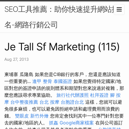
SEO工具推薦：助你快速提升網站排
名-網路行銷公司
Je Tall Sf Marketing (115)
Aug 27, 2013
柬埔寨 瓜隆島 如果您是CIB銀行的客戶，您還是應該知道
一些重要的...
逢甲 整骨
泰國簽證
如果您覺得特定國家/地
區對您的簽證申請的規則體系和期望對您來說過於複雜，那
麼您應該尋求專業協助。
旅行社代辦護照
杜拜簽證
腳 按
摩
台中整復推薦
台北 按摩
台胞證台北
這樣，您就可以避
免很多麻煩，也可以避免因拒絕申請和處理費用而浪費的
錢。
雙眼皮
新竹外燴
您肯定會找到其中一位專門針對您要
去的國家/地區的人。
抓姦
Google商家檔案
在與公司簽訂